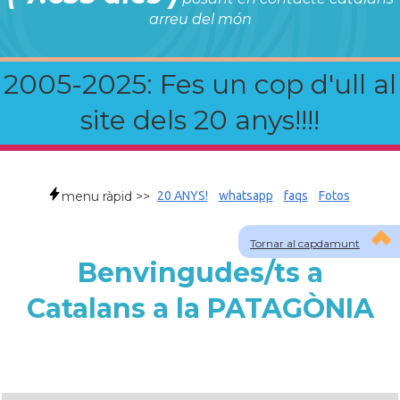
arreu del món
2005-2025: Fes un cop d'ull al
site dels 20 anys!!!!
menu ràpid >>
20 ANYS!
whatsapp
faqs
Fotos
Tornar al capdamunt
Benvingudes/ts a
Catalans a la PATAGÒNIA