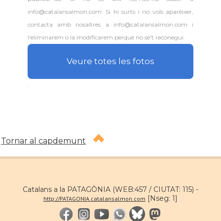
info@catalansalmon.com. Si hi surts i no vols aparèixer,
contacta amb nosaltres a info@catalansalmon.com i
l'eliminarem o la modificarem perquè no se't reconegui.
Veure totes les fotos
.
Tornar al capdemunt
Catalans a la PATAGÒNIA (WEB:457 / CIUTAT: 115) -
[Nseg: 1]
http://PATAGONIA.catalansalmon.com