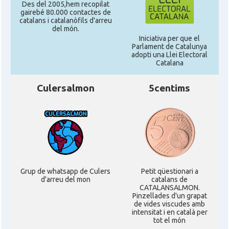
Des del 2005,hem recopilat
gairebé 80.000 contactes de
catalans i catalanòfils d'arreu
del món.
Iniciativa per que el
Parlament de Catalunya
adopti una Llei Electoral
Catalana
Culersalmon
5centims
Grup de whatsapp de Culers
Petit qüestionari a
d'arreu del mon
catalans de
CATALANSALMON.
Pinzellades d'un grapat
de vides viscudes amb
intensitat i en català per
tot el món