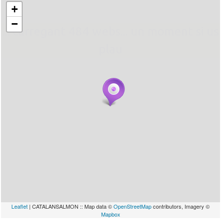
+
−
... carregant 484 webs... un moment si us
plau
Leaflet
| CATALANSALMON :: Map data ©
OpenStreetMap
contributors, Imagery ©
Mapbox