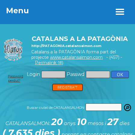
Menu
Menu
CATALANS A LA PATAGÒNIA
http://PATAGONIA.catalansalmon.com
Catalans a la PATAGÒNIA forma part del
projecte
www.catalansalmon.com
- (457) -
Permalink (#)
Login
Passwd
Password
perdut?
REGISTRA'T
Buscar ciutat de CATALANSALMON:
20
10
27
CATALANSALMON:
anys
mesos i
dies
( 7.635 dies )
posant en contacte catalans