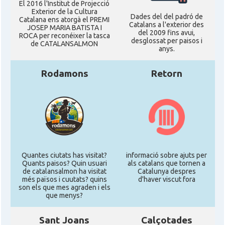
El 2016 l'Institut de Projecció
Exterior de la Cultura
Dades del del padró de
Catalana ens atorgà el PREMI
Catalans a l'exterior des
JOSEP MARIA BATISTA I
del 2009 fins avui,
ROCA per reconéixer la tasca
desglossat per paisos i
de CATALANSALMON
anys.
Rodamons
Retorn
Quantes ciutats has visitat?
informació sobre ajuts per
Quants paisos? Quin usuari
als catalans que tornen a
de catalansalmon ha visitat
Catalunya despres
més països i cuutats? quins
d'haver viscut fora
son els que mes agraden i els
que menys?
Sant Joans
Calçotades