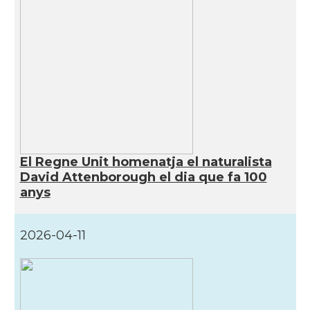
Consolat
Consolat general a Buenos Aires
Consolat
Consolat general a Córdoba
Consolat
Consolat general a Mendoza
Consolat
Consolat general a Rosario
El Regne Unit homenatja el naturalista
David Attenborough el dia que fa 100
Ambaixada
Ambaixada espanyola a Argentina
anys
* + ambaixades i consolats
2026-04-11