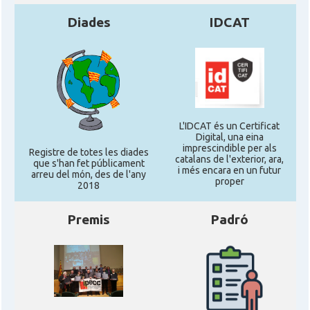
Diades
IDCAT
L'IDCAT és un Certificat
Digital, una eina
imprescindible per als
Registre de totes les diades
catalans de l'exterior, ara,
que s'han fet públicament
i més encara en un futur
arreu del món, des de l'any
proper
2018
Premis
Padró