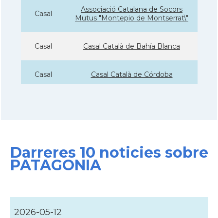
Associació Catalana de Socors
Casal
Mutus "Montepio de Montserrat\"
Casal
Casal Català de Bahía Blanca
Casal
Casal Català de Córdoba
Casal
Casal Català de Mar del Plata
Casal
Casal de Catalunya de Buenos Aires
Darreres 10 noticies sobre
Casal
Casal de Catalunya de Paraná
PATAGONIA
Casal
Casal de Catalunya de Santa Fe
2026-05-12
Casal dels Països Catalans de La