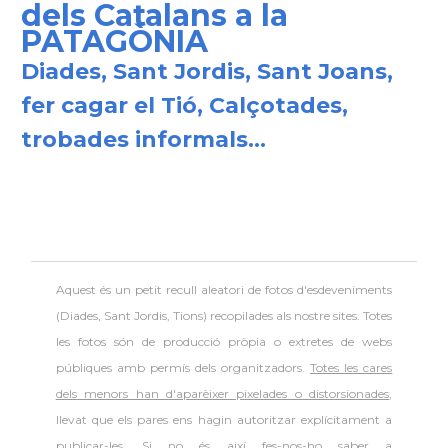
dels Catalans a la
PATAGÒNIA
Diades, Sant Jordis, Sant Joans,
fer cagar el Tió, Calçotades,
trobades informals...
Aquest és un petit recull aleatori de
fotos d'esdeveniments
(Diades, Sant Jordis, Tions) recopilades als nostre sites. Totes
les fotos són de producció pròpia o extretes de webs
públiques amb permís dels organitzadors.
Totes les cares
dels menors han d'aparèixer pixelades o distorsionades
,
llevat que els pares ens hagin autoritzar explícitament a
publicar-les. Si no és així fes-nos-ho saber a