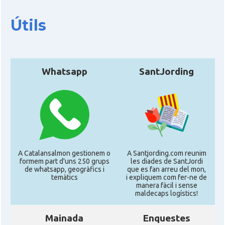
Útils
Whatsapp
SantJording
A Catalansalmon gestionem o
A Santjording.com reunim
formem part d'uns 250 grups
les diades de SantJordi
de whatsapp, geogràfics i
que es fan arreu del mon,
temàtics
i expliquem com fer-ne de
manera fàcil i sense
maldecaps logí­stics!
Mainada
Enquestes