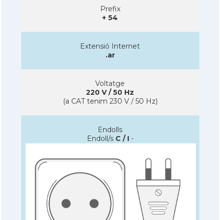
Prefix
+ 54
Extensió Internet
.ar
Voltatge
220 V / 50 Hz
(a CAT tenim 230 V / 50 Hz)
Endolls
Endoll/s
C / I
-