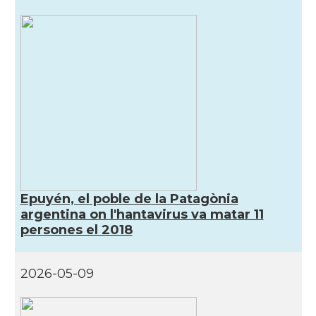
Casal
Plata
Casal
Centre Català de Capitán Sarmiento
Casal
Centre Català de Mendoza
Casal
Centre Català de Rosario
Casal
Centre Català de Venado Tuerto
Epuyén, el poble de la Patagònia
argentina on l'hantavirus va matar 11
Casal
Les Quatres Barres Castelar
persones el 2018
Delegació
Delegació del Govern al Con Sud
2026-05-09
Consolat
Consolat general a Bahía Blanca