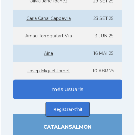
Olivia Jane Ibanez
29 SET 25
Carla Canal Capdevila
23 SET 25
Arnau Torreguitart Vila
13 JUN 25
Aina
16 MAI 25
Josep Miquel Jornet
10 ABR 25
més usuaris
Registrar-t'hi!
CATALANSALMON