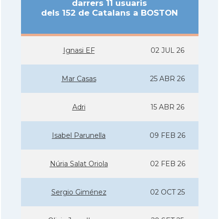
darrers 11 usuaris
dels 152 de Catalans a BOSTON
Ignasi EF
02 JUL 26
Mar Casas
25 ABR 26
Adri
15 ABR 26
Isabel Parunella
09 FEB 26
Núria Salat Oriola
02 FEB 26
Sergio Giménez
02 OCT 25