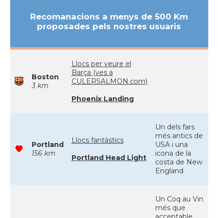
Recomanacions a menys de 500 Km
proposades pels nostres usuaris
Llocs per veure el
Barça (ves a
Boston
CULERSALMON.com)
3 km
Phoenix Landing
Un dels fars
més antics de
Llocs fantàstics
Portland
USA i una
156 km
icona de la
Portland Head Light
costa de New
England
Un Coq au Vin
més que
acceptable.