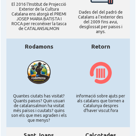
El 2016 l'Institut de Projecció
Exterior de la Cultura
Dades del del padró de
Catalana ens atorgà el PREMI
Catalans a l'exterior des
JOSEP MARIA BATISTA I
del 2009 fins avui,
ROCA per reconéixer la tasca
desglossat per paisos i
de CATALANSALMON
anys.
Rodamons
Retorn
Quantes ciutats has visitat?
informació sobre ajuts per
Quants paisos? Quin usuari
als catalans que tornen a
de catalansalmon ha visitat
Catalunya despres
més països i cuutats? quins
d'haver viscut fora
son els que mes agraden i els
que menys?
Sant Joans
Calçotades