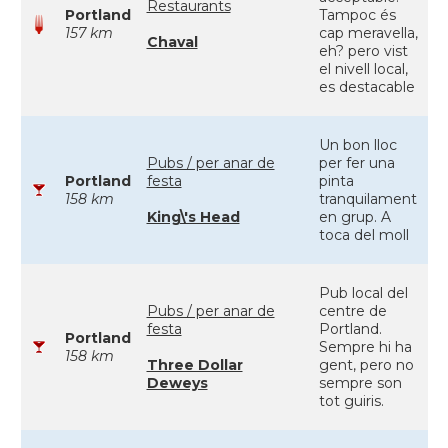
Restaurants
Portland
Tampoc és
157 km
cap meravella,
Chaval
eh? pero vist
el nivell local,
es destacable
Un bon lloc
Pubs / per anar de
per fer una
Portland
festa
pinta
158 km
tranquilament
King\'s Head
en grup. A
toca del moll
Pub local del
Pubs / per anar de
centre de
festa
Portland.
Portland
Sempre hi ha
158 km
Three Dollar
gent, pero no
Deweys
sempre son
tot guiris.