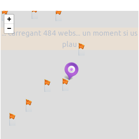
+
−
... carregant 484 webs... un moment si us
plau