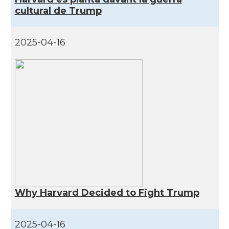
cultural de Trump
Casal
Casal Català de Minnesota
2025-04-16
Casal
Casal Català del Nord de Califòrnia
Casal dels Països Catalans a
Casal
Califòrnia
Casal
Catalan Institute of America
Casal
Fundació Paulí Bellet
North American Catalan Society
Casal
(NACS)
Why Harvard Decided to Fight Trump
Acció
ACCIÓ a Austin
2025-04-16