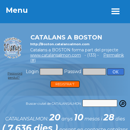
Menu
Menu
CATALANS A BOSTON
http://Boston.catalansalmon.com
Catalans a BOSTON forma part del projecte
www.catalansalmon.com
- (133) -
Permalink
(#)
Login
Passwd
Password
perdut?
REGISTRA'T
Buscar ciutat de CATALANSALMON:
20
10
28
CATALANSALMON:
anys
mesos i
dies
( 7.636 dies )
posant en contacte catalans