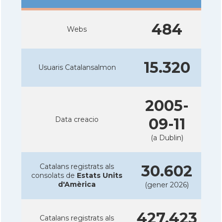
484
Webs
15.320
Usuaris Catalansalmon
2005-
Data creacio
09-11
(a Dublin)
Catalans registrats als
30.602
consolats de
Estats Units
d'Amèrica
(gener 2026)
427.423
Catalans registrats als