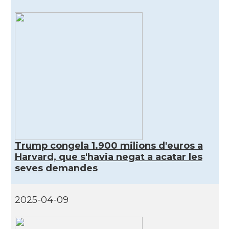
Acció
Acció a New York
Acció
ACCIÓ a Silicon Valley
Acció
Acció a Washington DC
Acció
ACCIÓ Miami
Delegació del Govern als Estats
Delegació
Trump congela 1.900 milions d'euros a
Units i Canadà (New York)
Harvard, que s'havia negat a acatar les
seves demandes
Delegació del Govern als Estats
Delegació
Units i Canadà (Washington)
2025-04-09
Consolat
Consolat general a Boston