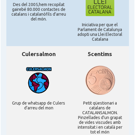
Des del 2005,hem recopilat
gairebé 80.000 contactes de
catalans i catalanòfils d'arreu
del món.
Iniciativa per que el
Parlament de Catalunya
adopti una Llei Electoral
Catalana
Culersalmon
5centims
Grup de whatsapp de Culers
Petit qüestionari a
d'arreu del mon
catalans de
CATALANSALMON.
Pinzellades d'un grapat
de vides viscudes amb
intensitat i en català per
tot el món