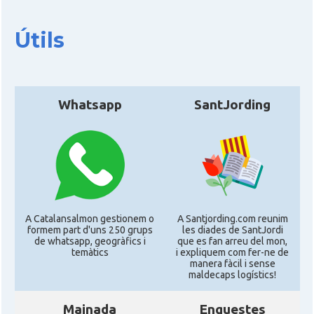
Ambaixada
d'Amèrica
Útils
Castells
Castellers of Boston
* + ambaixades i consolats
Whatsapp
SantJording
A Catalansalmon gestionem o
A Santjording.com reunim
formem part d'uns 250 grups
les diades de SantJordi
de whatsapp, geogràfics i
que es fan arreu del mon,
temàtics
i expliquem com fer-ne de
manera fàcil i sense
maldecaps logí­stics!
Mainada
Enquestes