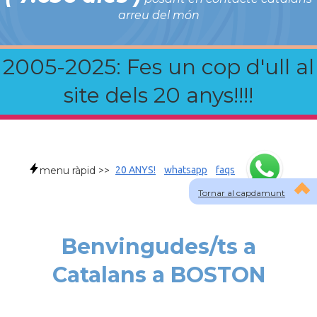
arreu del món
2005-2025: Fes un cop d'ull al
site dels 20 anys!!!!
menu ràpid >>
20 ANYS!
whatsapp
faqs
Tornar al capdamunt
Benvingudes/ts a
Catalans a BOSTON