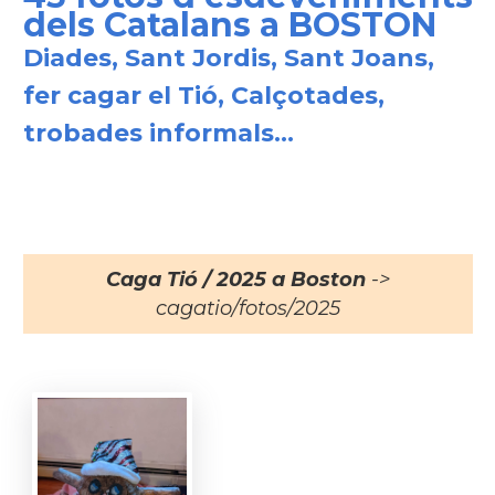
dels Catalans a BOSTON
Diades, Sant Jordis, Sant Joans,
fer cagar el Tió, Calçotades,
trobades informals...
Caga Tió / 2025 a Boston
->
cagatio/fotos/2025