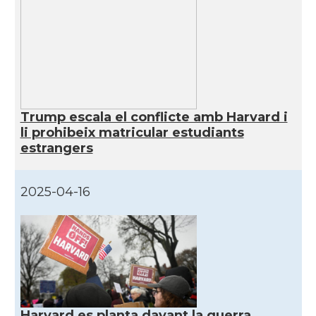
CAMON
Catalans a TAMPA
CAMON
Catalans a TENNESSEE
CAMON
Catalans a UTAH
Trump escala el conflicte amb Harvard i
li prohibeix matricular estudiants
CAMON
Catalans a VIRGINIA
estrangers
CAMON
Catalans a WASHINGTON DC
2025-04-16
CAMON
Catalans a WISCONSIN
CAMON
Catalans a WYOMING
American Institute for Catalan
Casal
Studies (AICS)
Harvard es planta davant la guerra