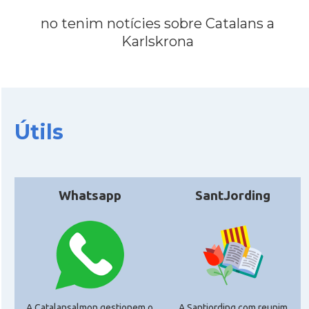
no tenim notícies sobre Catalans a
Karlskrona
Útils
Whatsapp
SantJording
A Catalansalmon gestionem o
A Santjording.com reunim