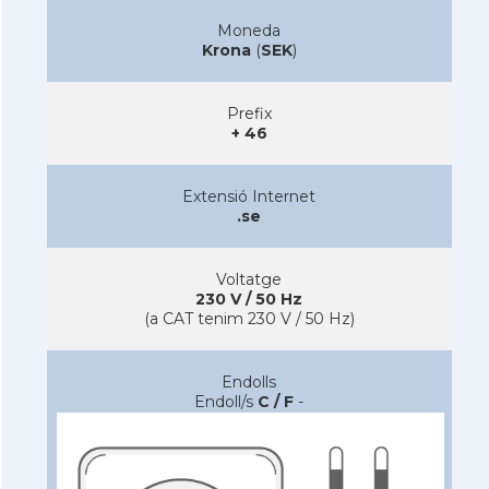
Moneda
Krona
(
SEK
)
Prefix
+ 46
Extensió Internet
.se
Voltatge
230 V / 50 Hz
(a CAT tenim 230 V / 50 Hz)
Endolls
Endoll/s
C / F
-