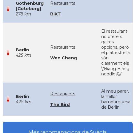
Gothenburg
Restaurants
[Göteborg]
278 km
BIKT
El restaurant
no ofereix
gaires
Restaurants
opcions, però
Berlin
el plat estrella
425 km
Wen Cheng
són
clarament els
\"Biang Biang
noodles\\\"
Al meu parer,
Restaurants
Berlin
la millor
426 km
hamburguesa
The Bird
de Berlin
Més recomanacions de Suècia