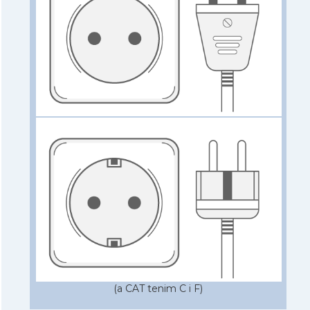
(a CAT tenim C i F)