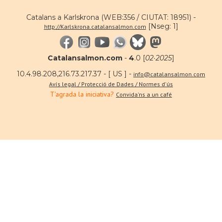
Catalans a Karlskrona (WEB:356 / CIUTAT: 18951) -
[Nseg: 1]
http://Karlskrona.catalansalmon.com
Catalansalmon.com
-
4
.0 [
02·2025
]
10.4.98.208,216.73.217.37 - [ US ] -
info@catalansalmon.com
Avís legal / Protecció de Dades / Normes d'ús
T'agrada la iniciativa?
Convida'ns a un café