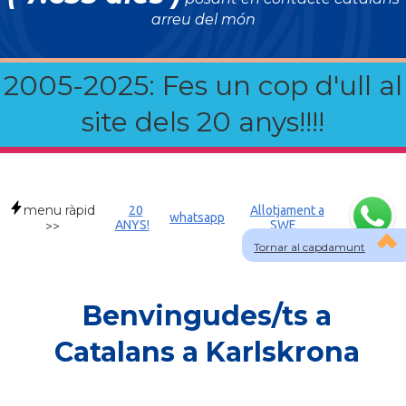
arreu del món
2005-2025: Fes un cop d'ull al
site dels 20 anys!!!!
menu ràpid
20
Allotjament a
whatsapp
ANYS!
SWE
>>
Tornar al capdamunt
Benvingudes/ts a
Catalans a Karlskrona