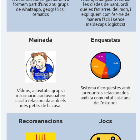
formem part d'uns 250 grups
les diades de SantJordi
de whatsapp, geogràfics i
que es fan arreu del mon, i
temàtics
expliquem com fer-ne de
manera fàcil i sense
maldecaps logí­stics!
Mainada
Enquestes
Sistema d'enquestes amb
Ví­deos, activitats, grups i
preguntes relacionades
informació audiovisual en
amb la comunitat catalana
català relacionada amb els
de l'exterior
més petits de la casa.
Recomanacions
Jocs