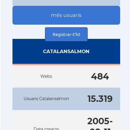
més usuaris
Registrar-t'hi!
CATALANSALMON
484
Webs
15.319
Usuaris Catalansalmon
2005-
Data creacio