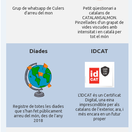
Grup de whatsapp de Culers
Petit qüestionari a
d'arreu del mon
catalans de
CATALANSALMON.
Pinzellades d'un grapat de
vides viscudes amb
intensitat i en català per
tot el món
Diades
IDCAT
L'IDCAT és un Certificat
Digital, una eina
imprescindible per als
Registre de totes les diades
catalans de l'exterior, ara, i
que s'han fet públicament
més encara en un futur
arreu del món, des de l'any
proper
2018