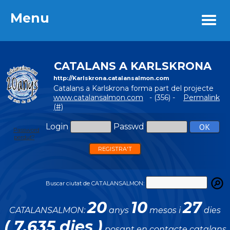
Menu
Menu
CATALANS A KARLSKRONA
http://Karlskrona.catalansalmon.com
Catalans a Karlskrona forma part del projecte
www.catalansalmon.com
- (356) -
Permalink
(#)
Login
Passwd
Password
perdut?
REGISTRA'T
Buscar ciutat de CATALANSALMON:
20
10
27
CATALANSALMON:
anys
mesos i
dies
( 7.635 dies )
posant en contacte catalans