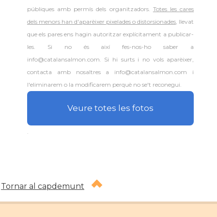
públiques amb permís dels organitzadors.
Totes les cares
dels menors han d'aparèixer pixelades o distorsionades
, llevat
que els pares ens hagin autoritzar explícitament a publicar-
les. Si no és així fes-nos-ho saber a
info@catalansalmon.com. Si hi surts i no vols aparèixer,
contacta amb nosaltres a info@catalansalmon.com i
l'eliminarem o la modificarem perquè no se't reconegui.
Veure totes les fotos
.
Tornar al capdemunt