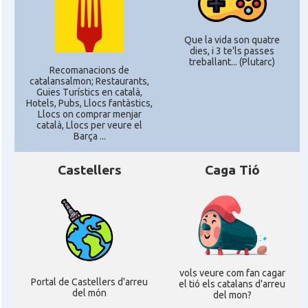
Que la vida son quatre
dies, i 3 te'ls passes
treballant... (Plutarc)
Recomanacions de
catalansalmon; Restaurants,
Guies Turístics en català,
Hotels, Pubs, Llocs fantàstics,
Llocs on comprar menjar
català, Llocs per veure el
Barça ...
Castellers
Caga Tió
vols veure com fan cagar
Portal de Castellers d'arreu
el tió els catalans d'arreu
del món
del mon?