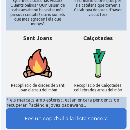
Quantes ciutats has visitat?
informació sobre ajuts per
Quants paisos? Quin usuari de
als catalans que tornen a
catalansalmon ha visitat més
Catalunya despres d'haver
països i cuutats? quins son els
viscut fora
que mes agraden i els que
menys?
Sant Joans
Calçotades
Recopliacio de diades de Sant
Recopilació de Calçotades
Joan d'arreu del móm
cel.lebrades arreu del món
* els marcats amb asterisc, estan encara pendents de
recuperar. Paciència joves padawans...
Fes un cop d'ull a la llista sencera