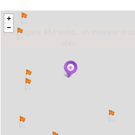
+
−
... carregant 484 webs... un moment si us
plau