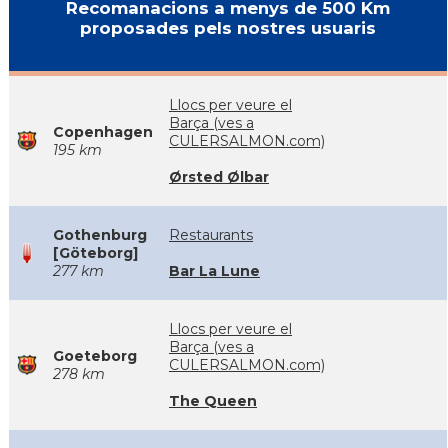
Recomanacions a menys de 500 Km
proposades pels nostres usuaris
Llocs per veure el
Barça (ves a
Copenhagen
CULERSALMON.com)
195 km
Ørsted Ølbar
Gothenburg
Restaurants
[Göteborg]
277 km
Bar La Lune
Llocs per veure el
Barça (ves a
Goeteborg
CULERSALMON.com)
278 km
The Queen