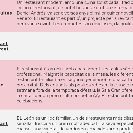
Un restaurant modern, amb una cuina sofisticada i tradicio
inclou el restaurant, un hotel boutique i tot un sistema pe
uites
Daniel Andrés, va ser diversos anys el millor cuiner novel
Veneto. El restaurant és part d\'un projecte per a revitalitz
però varia sovint. Les croquetes són delicioses, i la quali
rant
rcet
El restaurant és ampli i amb aparcament, les taules són 
professional. Malgrat la capacitat de la masia, les difere
restaurant familiar (ja en segona generació) té una carta
an
proximitat. Dels entrants als postres reflexen la cuina gir
setmana fora de la temporada d\'estiu, la Sala Gran ofe
la carta i per un preu molt competitiu.\r\nEl restaurant ta
celebracions.
EL León és un lloc familiar, un dels restaurants més clàss
rant
senzilla i fresca a un preu molt adequat. La seva especiali
marisc i una varietat de verdures i amanides amb product