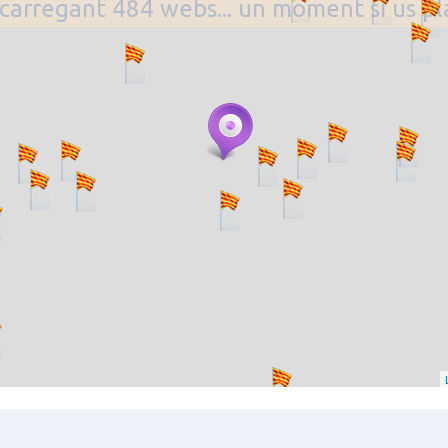
. carregant 484 webs... un moment si us p