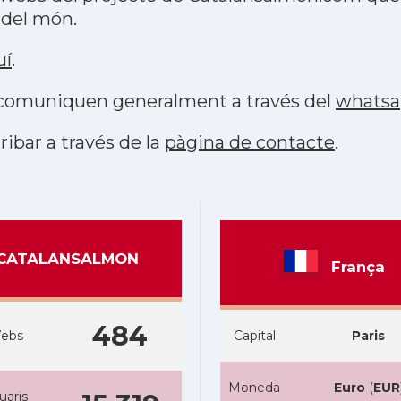
 del món.
uí
.
s comuniquen generalment a través del
whats
ribar a través de la
pàgina de contacte
.
CATALANSALMON
França
484
ebs
Capital
Paris
Moneda
Euro
(
EUR
uaris