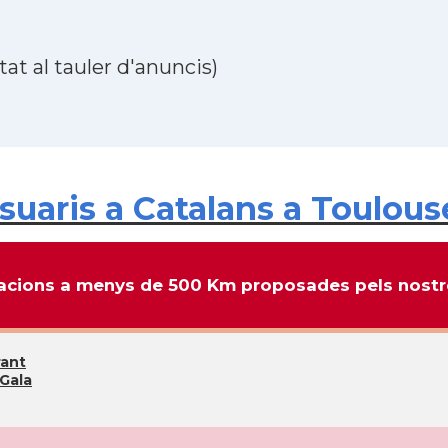
at al tauler d'anuncis)
uaris a Catalans a Toulouse
cions a menys de 500 Km proposades pels nostre
rant
 Gala