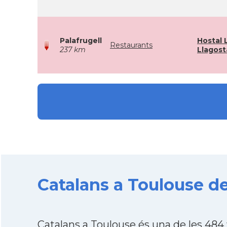
Palafrugell
Hostal 
Restaurants
237 km
Llagost
Catalans a Toulouse de
Catalans a Toulouse és una de les 48