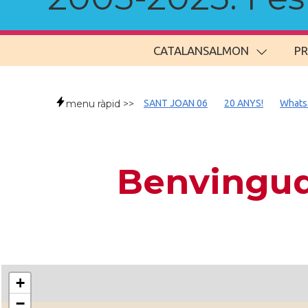
CATALANSALMON
P
menu ràpid >>
SANT JOAN 06
20 ANYS!
Whats
Benvingud
+
−