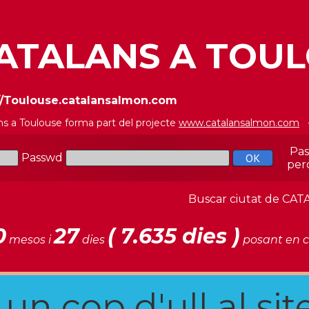
ATALANS A TOU
//Toulouse.catalansalmon.com
ns a Toulouse forma part del projecte
www.catalansalmon.com
-
Pa
Passwd
per
Buscar ciutat de C
0
27
( 7.635 dies )
mesos i
dies
posant en c
n cop d'ull al site