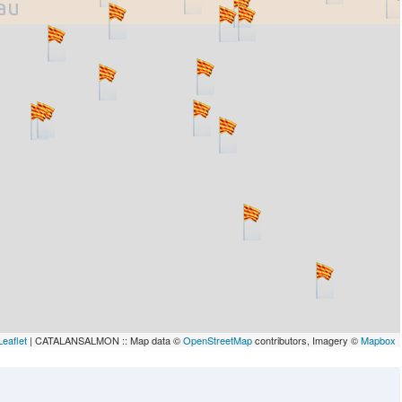
lau
Leaflet
| CATALANSALMON :: Map data ©
OpenStreetMap
contributors, Imagery ©
Mapbox