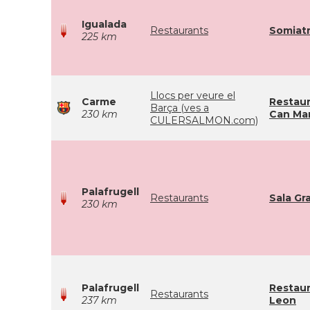
Igualada
Restaurants
Somiatr
225 km
Llocs per veure el
Carme
Restau
Barça (ves a
230 km
Can Ma
CULERSALMON.com)
Palafrugell
Restaurants
Sala Gr
230 km
Palafrugell
Restau
Restaurants
237 km
Leon