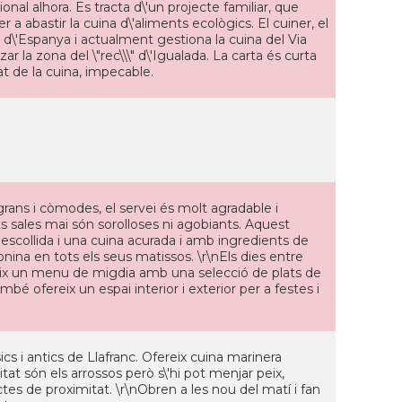
nal alhora. Es tracta d\'un projecte familiar, que
r a abastir la cuina d\'aliments ecològics. El cuiner, el
l d\'Espanya i actualment gestiona la cuina del Via
ar la zona del \"rec\\\" d\'Igualada. La carta és curta
tat de la cuina, impecable.
grans i còmodes, el servei és molt agradable i
nts sales mai són sorolloses ni agobiants. Aquest
 escollida i una cuina acurada i amb ingredients de
onina en tots els seus matissos. \r\nEls dies entre
reix un menu de migdia amb una selecció de plats de
mbé ofereix un espai interior i exterior per a festes i
ics i antics de Llafranc. Ofereix cuina marinera
tat són els arrossos però s\'hi pot menjar peix,
es de proximitat. \r\nObren a les nou del matí i fan