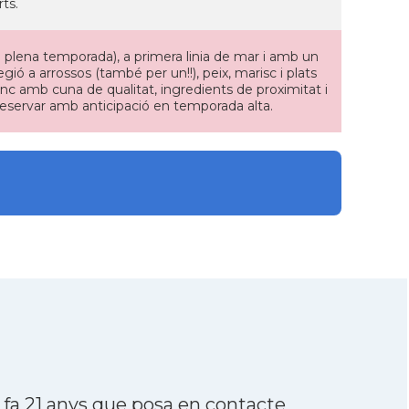
ts.
 a plena temporada), a primera linia de mar i amb un
gió a arrossos (també per un!!), peix, marisc i plats
anc amb cuna de qualitat, ingredients de proximitat i
eservar amb anticipació en temporada alta.
fa 21 anys que posa en contacte