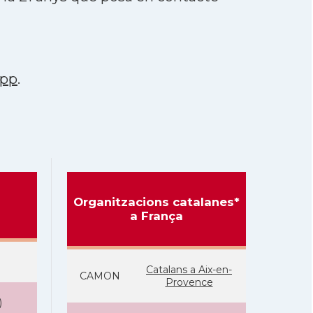
app
.
Organitzacions catalanes*
a França
Catalans a Aix-en-
CAMON
Provence
)