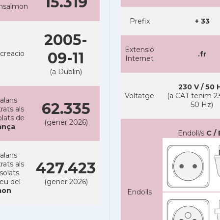
15.319
ansalmon
Prefix
+ 33
2005-
Extensió
creacio
09-11
.fr
Internet
(a Dublin)
230 V / 50 
Voltatge
(a CAT tenim 23
alans
62.335
50 Hz)
rats als
lats de
(gener 2026)
ança
Endoll/s
C / 
alans
427.423
rats als
solats
reu del
(gener 2026)
on
Endolls