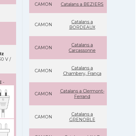
CAMON
Catalans a BEZIERS
Catalans a
CAMON
BORDEAUX
Catalans a
CAMON
Carcassonne
Hz
0 V /
Catalans a
CAMON
Chambery, França
E
-
Catalans a Clermont-
CAMON
Ferrand
Catalans a
CAMON
GRENOBLE