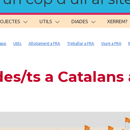
ROJECTES
UTILS
DIADES
XERREM?
app
Utils
Allotjament a FRA
Treballar a FRA
Viure a FRA
es/ts a Catalans 