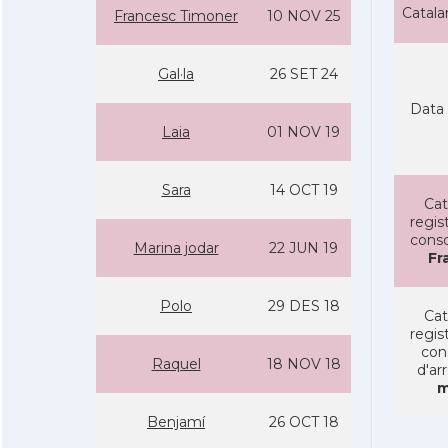
Catal
Francesc Timoner
10 NOV 25
Gal·la
26 SET 24
Data 
Laia
01 NOV 19
Sara
14 OCT 19
Cat
regist
conso
Marina jodar
22 JUN 19
Fr
Polo
29 DES 18
Cat
regist
con
Raquel
18 NOV 18
d'ar
m
Benjamí­
26 OCT 18