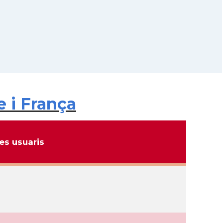
 i França
s usuaris