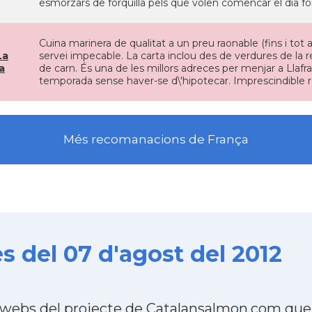
esmorzars de forquilla pels que volen comencar el dia for
Cuina marinera de qualitat a un preu raonable (fins i tot
La
servei impecable. La carta inclou des de verdures de la re
a
de carn. És una de les millors adreces per menjar a Llafr
temporada sense haver-se d\'hipotecar. Imprescindible r
Més recomanacions de França
s del 07 d'agost del 2012
4 webs del projecte de Catalansalmon.com que 