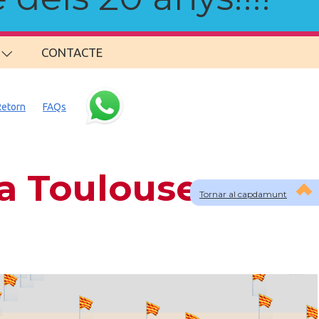
CONTACTE
Retorn
FAQs
a Toulouse
Tornar al capdamunt