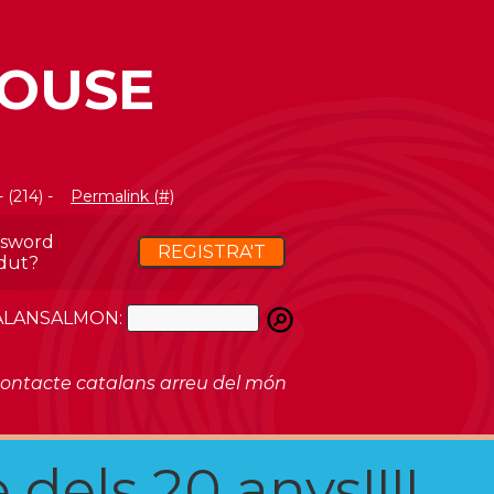
LOUSE
 (214) -
Permalink (#)
ssword
REGISTRA'T
dut?
ATALANSALMON:
ontacte catalans arreu del món
 dels 20 anys!!!!