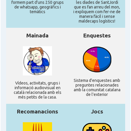
formem part d'uns 250 grups
les diades de SantJordi
de whatsapp, geogràfics i
que es fan arreu del mon,
temàtics
i expliquem com fer-ne de
manera fàcil i sense
maldecaps logí­stics!
Mainada
Enquestes
Sistema d'enquestes amb
Ví­deos, activitats, grups i
preguntes relacionades
informació audiovisual en
amb la comunitat catalana
català relacionada amb els
de l'exterior
més petits de la casa.
Recomanacions
Jocs