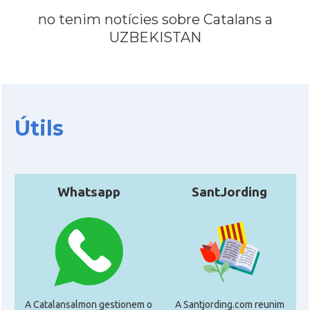
no tenim notícies sobre Catalans a
UZBEKISTAN
Útils
Whatsapp
SantJording
A Catalansalmon gestionem o
A Santjording.com reunim