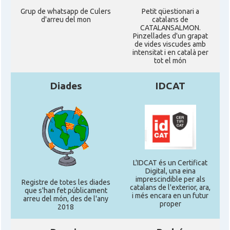
Grup de whatsapp de Culers
Petit qüestionari a
d'arreu del mon
catalans de
CATALANSALMON.
Pinzellades d'un grapat
de vides viscudes amb
intensitat i en català per
tot el món
Diades
IDCAT
L'IDCAT és un Certificat
Digital, una eina
imprescindible per als
Registre de totes les diades
catalans de l'exterior, ara,
que s'han fet públicament
i més encara en un futur
arreu del món, des de l'any
proper
2018