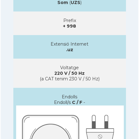
Som
(
UZS
)
Prefix
+ 998
Extensió Internet
.uz
Voltatge
220 V / 50 Hz
(a CAT tenim 230 V / 50 Hz)
Endolls
Endoll/s
C / F
-