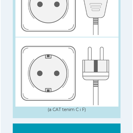
(a CAT tenim C i F)