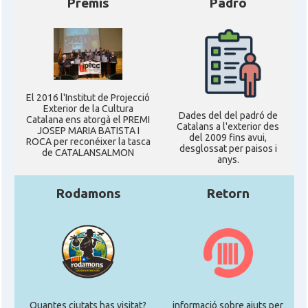
Premis
Padró
El 2016 l'Institut de Projecció
Exterior de la Cultura
Dades del del padró de
Catalana ens atorgà el PREMI
Catalans a l'exterior des
JOSEP MARIA BATISTA I
del 2009 fins avui,
ROCA per reconéixer la tasca
desglossat per paisos i
de CATALANSALMON
anys.
Rodamons
Retorn
Quantes ciutats has visitat?
informació sobre ajuts per