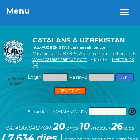
Menu
Menu
CATALANS A UZBEKISTAN
http://UZBEKISTAN.catalansalmon.com
Catalans a UZBEKISTAN forma part del projecte
www.catalansalmon.com
- (381) -
Permalink
(#)
Login
Passwd
Password
perdut?
REGISTRA'T
Buscar ciutat de CATALANSALMON:
20
10
26
CATALANSALMON:
anys
mesos i
dies
( 7.634 dies )
posant en contacte catalans