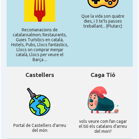
Que la vida son quatre
dies, i 3 te'ls passes
treballant... (Plutarc)
Recomanacions de
catalansalmon; Restaurants,
Guies Turístics en català,
Hotels, Pubs, Llocs fantàstics,
Llocs on comprar menjar
català, Llocs per veure el
Barça ...
Castellers
Caga Tió
vols veure com fan cagar
Portal de Castellers d'arreu
el tió els catalans d'arreu
del món
del mon?