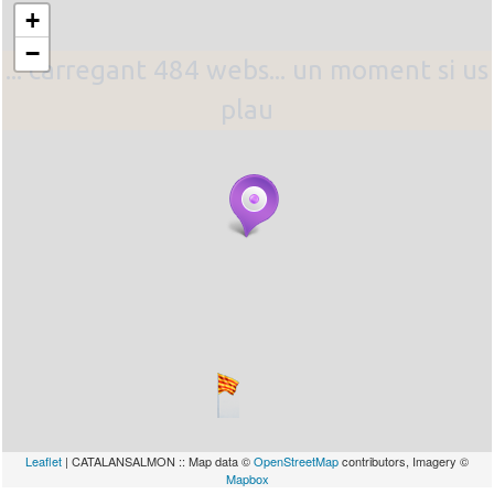
+
−
... carregant 484 webs... un moment si us
plau
Leaflet
| CATALANSALMON :: Map data ©
OpenStreetMap
contributors, Imagery ©
Mapbox