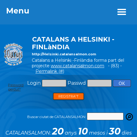
Menu
Menu
CATALANS A HELSINKI -
FINLàNDIA
http://Helsinki.catalansalmon.com
Catalans a Helsinki -Finlàndia forma part del
projecte
www.catalansalmon.com
- (83) -
Permalink (#)
Login
Passwd
Password
perdut?
REGISTRA'T
Buscar ciutat de CATALANSALMON:
20
10
30
CATALANSALMON:
anys
mesos i
dies