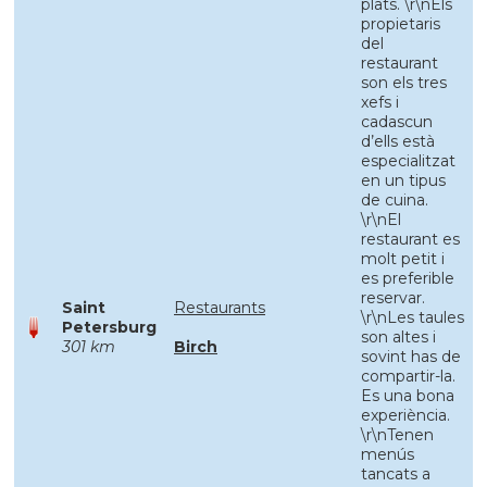
plats. \r\nEls
propietaris
del
restaurant
son els tres
xefs i
cadascun
d’ells està
especialitzat
en un tipus
de cuina.
\r\nEl
restaurant es
molt petit i
es preferible
reservar.
Saint
Restaurants
\r\nLes taules
Petersburg
son altes i
301 km
Birch
sovint has de
compartir-la.
Es una bona
experiència.
\r\nTenen
menús
tancats a