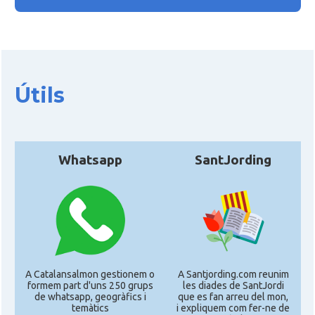
Útils
Whatsapp
SantJording
A Catalansalmon gestionem o
A Santjording.com reunim
formem part d'uns 250 grups
les diades de SantJordi
de whatsapp, geogràfics i
que es fan arreu del mon,
temàtics
i expliquem com fer-ne de