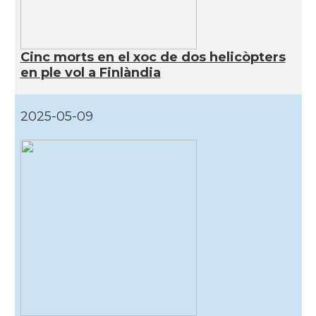
Cinc morts en el xoc de dos helicòpters
en ple vol a Finlàndia
2025-05-09