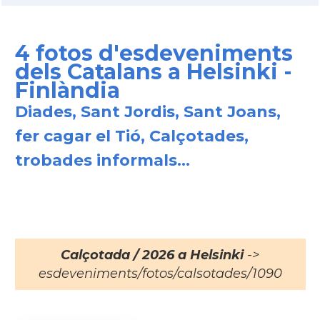
4 fotos d'esdeveniments
dels Catalans a Helsinki -
Finlàndia
Diades, Sant Jordis, Sant Joans,
fer cagar el Tió, Calçotades,
trobades informals...
Calçotada / 2026 a Helsinki
->
esdeveniments/fotos/calsotades/1090