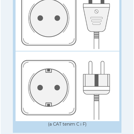
(a CAT tenim C i F)