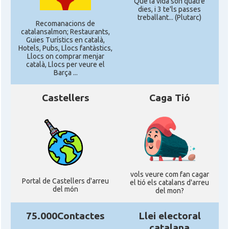
Que la vida son quatre
dies, i 3 te'ls passes
treballant... (Plutarc)
Recomanacions de
catalansalmon; Restaurants,
Guies Turístics en català,
Hotels, Pubs, Llocs fantàstics,
Llocs on comprar menjar
català, Llocs per veure el
Barça ...
Castellers
Caga Tió
vols veure com fan cagar
Portal de Castellers d'arreu
el tió els catalans d'arreu
del món
del mon?
75.000Contactes
Llei electoral
catalana