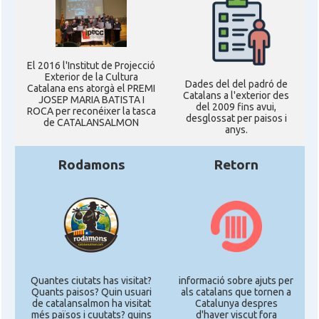
El 2016 l'Institut de Projecció
Exterior de la Cultura
Dades del del padró de
Catalana ens atorgà el PREMI
Catalans a l'exterior des
JOSEP MARIA BATISTA I
del 2009 fins avui,
ROCA per reconéixer la tasca
desglossat per paisos i
de CATALANSALMON
anys.
Rodamons
Retorn
Quantes ciutats has visitat?
informació sobre ajuts per
Quants paisos? Quin usuari
als catalans que tornen a
de catalansalmon ha visitat
Catalunya despres
més països i cuutats? quins
d'haver viscut fora