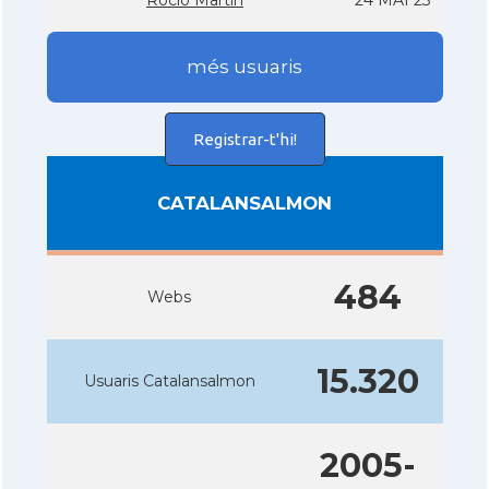
Rocí­o Martí­n
24 MAI 23
més usuaris
Registrar-t'hi!
CATALANSALMON
484
Webs
15.320
Usuaris Catalansalmon
2005-