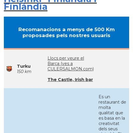
Finlàndia
Recomanacions a menys de 500 Km
proposades pels nostres usuaris
Llocs per veure el
Barça (ves a
Turku
CULERSALMON.com)
150 km
The Castle, Irish bar
Es un
restaurant de
molta
qualitat que
es basa en la
creativitat
dels seus