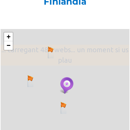
Finlàndia
+
−
... carregant 484 webs... un moment si us
plau