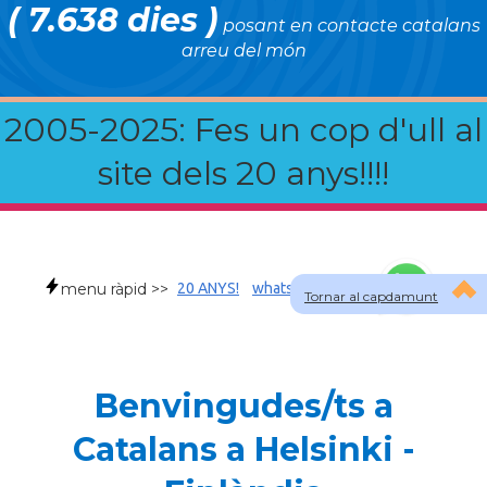
( 7.638 dies )
posant en contacte catalans
arreu del món
2005-2025: Fes un cop d'ull al
site dels 20 anys!!!!
menu ràpid >>
20 ANYS!
whatsapp
faqs
Tornar al capdamunt
Benvingudes/ts a
Catalans a Helsinki -