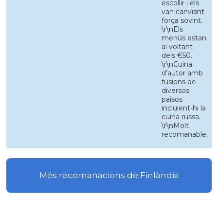
escollir i els
van canviant
força sovint.
\r\nEls
menús estan
al voltant
dels €50.
\r\nCuina
d’autor amb
fusions de
diversos
països
incluient-hi la
cuina russa.
\r\nMolt
recomanable.
Més recomanacions de Finlàndia