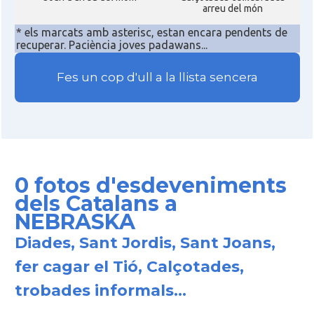
arreu del món
Consolat
Consolat general a Miami
* els marcats amb asterisc, estan encara pendents de
recuperar. Paciència joves padawans...
Consolat
Consolat general a New York City
Fes un cop d'ull a la llista sencera
Consolat
Consolat general a San Francisco
Consolat
Consolat general a Washington
0 fotos d'esdeveniments
Ambaixada espanyola a Estats Units
Ambaixada
dels Catalans a
d'Amèrica
NEBRASKA
* + ambaixades i consolats
Diades, Sant Jordis, Sant Joans,
fer cagar el Tió, Calçotades,
trobades informals...