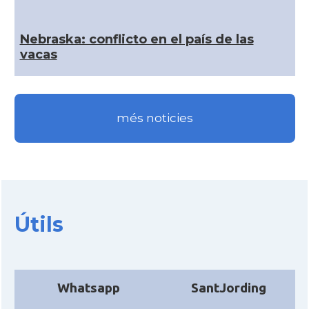
CAMON
Catalans a IOWA
Nebraska: conflicto en el paí­s de las
vacas
CAMON
Catalans a IRVINE
CAMON
Catalans a Jacksonville
més noticies
CAMON
Catalans a Kentucky
CAMON
Catalans a Las Vegas
Útils
CAMON
Catalans a Los Angeles
CAMON
Catalans a Maine, USA
Whatsapp
SantJording
CAMON
Catalans a MIAMI