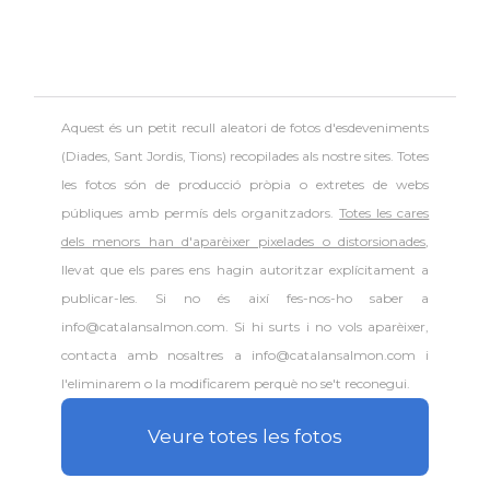
Aquest és un petit recull aleatori de
fotos d'esdeveniments
(Diades, Sant Jordis, Tions) recopilades als nostre sites. Totes
les fotos són de producció pròpia o extretes de webs
públiques amb permís dels organitzadors.
Totes les cares
dels menors han d'aparèixer pixelades o distorsionades
,
llevat que els pares ens hagin autoritzar explícitament a
publicar-les. Si no és així fes-nos-ho saber a
info@catalansalmon.com. Si hi surts i no vols aparèixer,
contacta amb nosaltres a info@catalansalmon.com i
l'eliminarem o la modificarem perquè no se't reconegui.
Veure totes les fotos
.