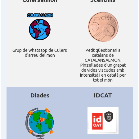
CAMON
Catalans a VIRGINIA
CAMON
Catalans a WASHINGTON DC
CAMON
Catalans a WISCONSIN
Grup de whatsapp de Culers
Petit qüestionari a
d'arreu del mon
catalans de
CAMON
Catalans a WYOMING
CATALANSALMON.
Pinzellades d'un grapat
de vides viscudes amb
intensitat i en català per
American Institute for Catalan
Casal
tot el món
Studies (AICS)
Diades
IDCAT
Casal
Casal Català de Minnesota
Casal
Casal Català del Nord de Califòrnia
Casal dels Països Catalans a
Casal