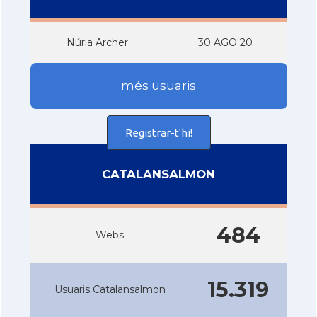
Núria Archer
30 AGO 20
més usuaris
Registrar-t'hi!
CATALANSALMON
484
Webs
15.319
Usuaris Catalansalmon