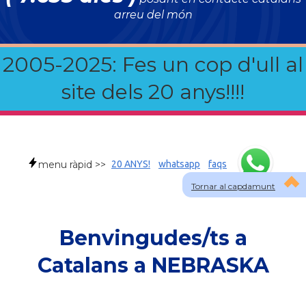
arreu del món
2005-2025: Fes un cop d'ull al
site dels 20 anys!!!!
menu ràpid >>
20 ANYS!
whatsapp
faqs
Tornar al capdamunt
Benvingudes/ts a
Catalans a NEBRASKA