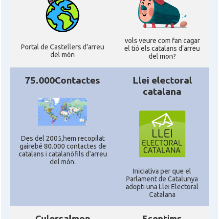
CAMON
Catalans a SAN FRANCISCO
vols veure com fan cagar
CAMON
Catalans a Sarasota, Florida, USA
Portal de Castellers d'arreu
el tió els catalans d'arreu
del món
del mon?
CAMON
Catalans a SEATTLE
75.000Contactes
Llei electoral
catalana
Catalans a Silicon Valley (San Jose),
CAMON
California, USA
Des del 2005,hem recopilat
CAMON
Catalans a TAMPA
gairebé 80.000 contactes de
catalans i catalanòfils d'arreu
del món.
CAMON
Catalans a TENNESSEE
Iniciativa per que el
Parlament de Catalunya
adopti una Llei Electoral
Catalana
CAMON
Catalans a UTAH
Culersalmon
5centims