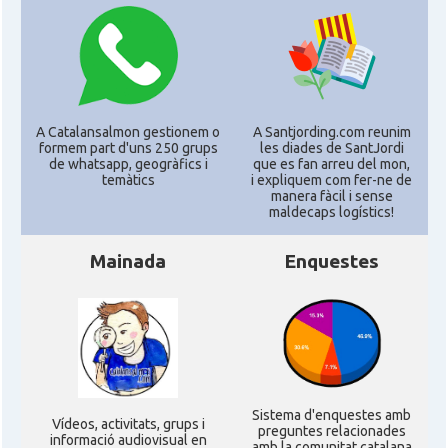
CAMON
Catalans a MINNESOTA
CAMON
Catalans a NEBRASKA
A Catalansalmon gestionem o
A Santjording.com reunim
formem part d'uns 250 grups
les diades de SantJordi
CAMON
Catalans a NEW MEXICO
de whatsapp, geogràfics i
que es fan arreu del mon,
temàtics
i expliquem com fer-ne de
manera fàcil i sense
maldecaps logí­stics!
CAMON
Catalans a New Orleans
Mainada
Enquestes
CAMON
CATALANS A NEW YORK
CAMON
Catalans a OKLAHOMA
CAMON
Catalans a ORLANDO
Sistema d'enquestes amb
Ví­deos, activitats, grups i
preguntes relacionades
informació audiovisual en
amb la comunitat catalana