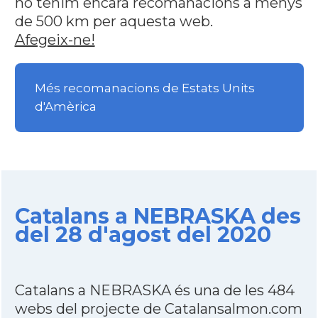
no tenim encara recomanacions a menys
de 500 km per aquesta web.
Afegeix-ne!
Més recomanacions de Estats Units
d'Amèrica
Catalans a NEBRASKA des
del 28 d'agost del 2020
Catalans a NEBRASKA és una de les 484
webs del projecte de Catalansalmon.com