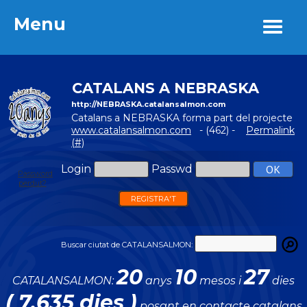
Menu
Menu
CATALANS A NEBRASKA
http://NEBRASKA.catalansalmon.com
Catalans a NEBRASKA forma part del projecte
www.catalansalmon.com
- (462) -
Permalink
(#)
Login
Passwd
Password
perdut?
REGISTRA'T
Buscar ciutat de CATALANSALMON:
20
10
27
CATALANSALMON:
anys
mesos i
dies
( 7.635 dies )
posant en contacte catalans