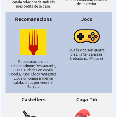
Catalans a Philadelphia,
català relacionada amb els
CAMON
de l'exterior
Pennsylvania, USA
més petits de la casa.
Recomanacions
Jocs
CAMON
Catalans a PHOENIX
CAMON
Catalans a Portland (OR)
Que la vida son quatre
CAMON
Catalans a PROVIDENCE
dies, i 3 te'ls passes
treballant... (Plutarc)
Recomanacions de
CAMON
Catalans a RENO
catalansalmon; Restaurants,
Guies Turístics en català,
Hotels, Pubs, Llocs fantàstics,
Llocs on comprar menjar
CAMON
Catalans a SAINT LOUIS
català, Llocs per veure el
Barça ...
CAMON
Catalans a San Antonio - Texas
Castellers
Caga Tió
CAMON
Catalans a San Diego