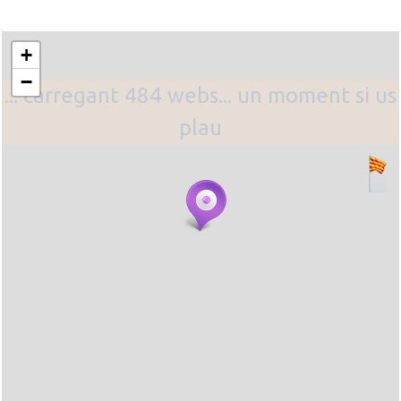
+
−
... carregant 484 webs... un moment si us
plau