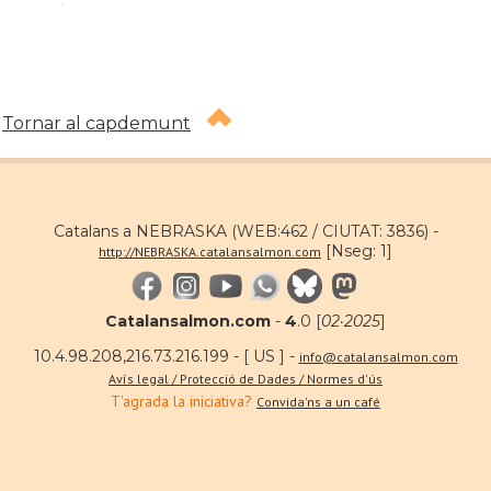
Tornar al capdemunt
Catalans a NEBRASKA (WEB:462 / CIUTAT: 3836) -
[Nseg: 1]
http://NEBRASKA.catalansalmon.com
Catalansalmon.com
-
4
.0 [
02·2025
]
10.4.98.208,216.73.216.199 - [ US ] -
info@catalansalmon.com
Avís legal / Protecció de Dades / Normes d'ús
T'agrada la iniciativa?
Convida'ns a un café