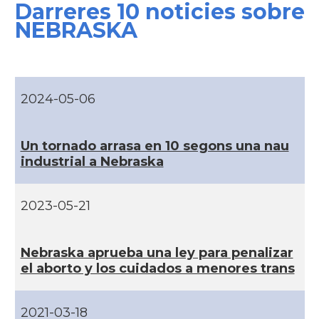
Darreres 10 noticies sobre
CAMON
Catalans a CONNECTICUT
NEBRASKA
CAMON
Catalans a DALLAS
CAMON
Catalans a DAVIS
2024-05-06
CAMON
Catalans a DETROIT
Un tornado arrasa en 10 segons una nau
industrial a Nebraska
CAMON
Catalans a DURHAM, NC
2023-05-21
CAMON
Catalans a Hawaii
Nebraska aprueba una ley para penalizar
CAMON
Catalans a Houston - Texas
el aborto y los cuidados a menores trans
CAMON
Catalans a INDIANA
2021-03-18