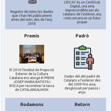
Califòrnia
L'IDCAT és un Certificat
Digital, una eina
imprescindible per als
Registre de totes les diades
catalans de l'exterior, ara,
que s'han fet públicament
Casal
Catalan Institute of America
i més encara en un futur
arreu del món, des de l'any
proper
2018
Casal
Fundació Paulí Bellet
Premis
Padró
North American Catalan Society
Casal
(NACS)
Acció
ACCIÓ a Austin
El 2016 l'Institut de Projecció
Exterior de la Cultura
Dades del del padró de
Acció
Acció a New York
Catalana ens atorgà el PREMI
Catalans a l'exterior des
JOSEP MARIA BATISTA I
del 2009 fins avui,
ROCA per reconéixer la tasca
desglossat per paisos i
de CATALANSALMON
Acció
ACCIÓ a Silicon Valley
anys.
Rodamons
Retorn
Acció
Acció a Washington DC