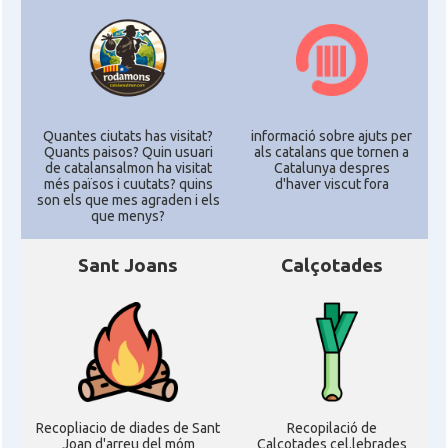
Acció
ACCIÓ Miami
Delegació del Govern als Estats
Delegació
Units i Canadà (New York)
Quantes ciutats has visitat?
informació sobre ajuts per
Quants paisos? Quin usuari
als catalans que tornen a
de catalansalmon ha visitat
Catalunya despres
Delegació del Govern als Estats
Delegació
més països i cuutats? quins
d'haver viscut fora
Units i Canadà (Washington)
son els que mes agraden i els
que menys?
Consolat
Consolat general a Boston
Sant Joans
Calçotades
Consolat
Consolat general a Chicago
Consolat
Consolat general a Houston
Consolat
Consolat general a Los Angeles
Recopliacio de diades de Sant
Recopilació de
Joan d'arreu del móm
Calçotades cel.lebrades