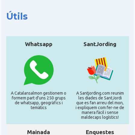
Útils
Whatsapp
SantJording
A Catalansalmon gestionem o
A Santjording.com reunim
formem part d'uns 250 grups
les diades de SantJordi
de whatsapp, geogràfics i
que es fan arreu del mon,
temàtics
i expliquem com fer-ne de
manera fàcil i sense
maldecaps logí­stics!
Mainada
Enquestes