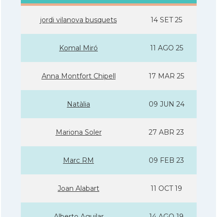
jordi vilanova busquets
14 SET 25
Komal Miró
11 AGO 25
Anna Montfort Chipell
17 MAR 25
Natàlia
09 JUN 24
Mariona Soler
27 ABR 23
Marc RM
09 FEB 23
Joan Alabart
11 OCT 19
Alberto Aguilar
14 AGO 19