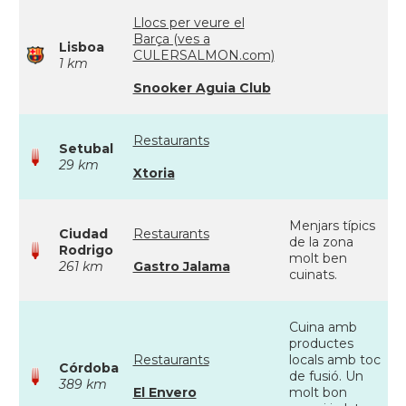
Llocs per veure el
Barça (ves a
Lisboa
CULERSALMON.com)
1 km
Snooker Aguia Club
Restaurants
Setubal
29 km
Xtoria
Menjars típics
Ciudad
Restaurants
de la zona
Rodrigo
molt ben
261 km
Gastro Jalama
cuinats.
Cuina amb
productes
Restaurants
locals amb toc
Córdoba
de fusió. Un
389 km
El Envero
molt bon