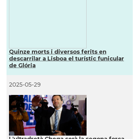
Quinze morts i diversos ferits en
descarrilar a Lisboa el turístic funicular
de Glória
2025-05-29
L'ultradretà Chega serà la segona força