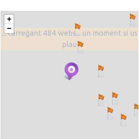
+
−
... carregant 484 webs... un moment si us
plau