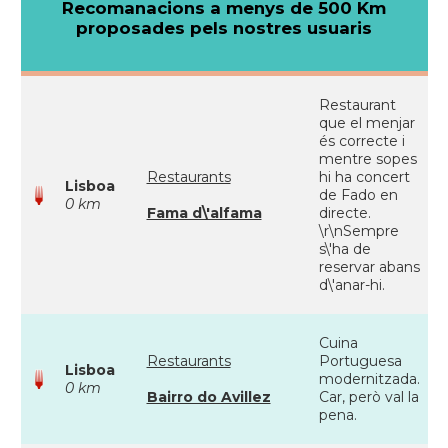
Recomanacions a menys de 500 Km
proposades pels nostres usuaris
Restaurant
que el menjar
és correcte i
mentre sopes
Restaurants
hi ha concert
Lisboa
de Fado en
0 km
Fama d\'alfama
directe.
\r\nSempre
s\'ha de
reservar abans
d\'anar-hi.
Cuina
Restaurants
Portuguesa
Lisboa
modernitzada.
0 km
Bairro do Avillez
Car, però val la
pena.