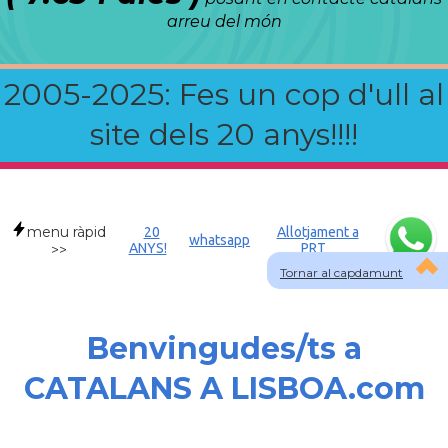
arreu del món
2005-2025: Fes un cop d'ull al
site dels 20 anys!!!!
menu ràpid
20
Allotjament a
whatsapp
ANYS!
PRT
>>
Tornar al capdamunt
Benvingudes/ts a
CATALANS A LISBOA.com