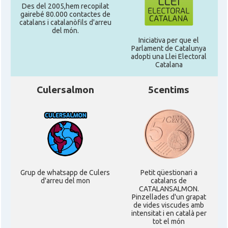
Des del 2005,hem recopilat
gairebé 80.000 contactes de
catalans i catalanòfils d'arreu
del món.
Iniciativa per que el
Parlament de Catalunya
adopti una Llei Electoral
Catalana
Culersalmon
5centims
Grup de whatsapp de Culers
Petit qüestionari a
d'arreu del mon
catalans de
CATALANSALMON.
Pinzellades d'un grapat
de vides viscudes amb
intensitat i en català per
tot el món