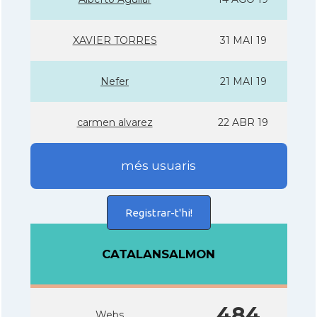
XAVIER TORRES
31 MAI 19
Nefer
21 MAI 19
carmen alvarez
22 ABR 19
més usuaris
Registrar-t'hi!
CATALANSALMON
484
Webs