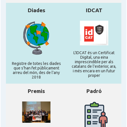
Diades
IDCAT
L'IDCAT és un Certificat
Digital, una eina
imprescindible per als
Registre de totes les diades
catalans de l'exterior, ara,
que s'han fet públicament
i més encara en un futur
arreu del món, des de l'any
proper
2018
Premis
Padró