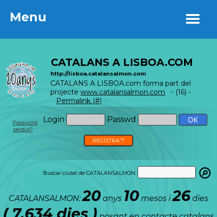
Menu
Menu
CATALANS A LISBOA.COM
http://lisboa.catalansalmon.com
CATALANS A LISBOA.com forma part del
projecte
www.catalansalmon.com
- (16) -
Permalink (#)
Login
Passwd
Password
perdut?
REGISTRA'T
Buscar ciutat de CATALANSALMON:
20
10
26
CATALANSALMON:
anys
mesos i
dies
( 7.634 dies )
posant en contacte catalans