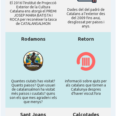
El 2016 l'Institut de Projecció
Exterior de la Cultura
Dades del del padró de
Catalana ens atorgà el PREMI
Catalans a l'exterior des
JOSEP MARIA BATISTA I
del 2009 fins avui,
ROCA per reconéixer la tasca
desglossat per paisos i
de CATALANSALMON
anys.
Rodamons
Retorn
Quantes ciutats has visitat?
informació sobre ajuts per
Quants paisos? Quin usuari
als catalans que tornen a
de catalansalmon ha visitat
Catalunya despres
més països i cuutats? quins
d'haver viscut fora
son els que mes agraden i els
que menys?
Sant Joans
Calçotades