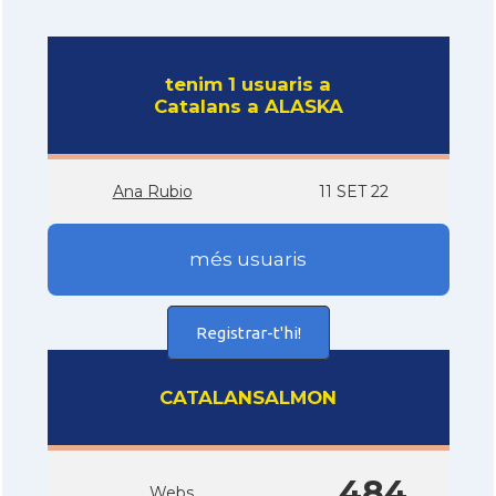
tenim 1 usuaris a
Catalans a ALASKA
Ana Rubio
11 SET 22
més usuaris
Registrar-t'hi!
CATALANSALMON
484
Webs