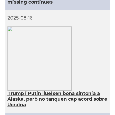
missing continues
CAMON
Catalans a Maine, USA
2025-08-16
CAMON
Catalans a MIAMI
CAMON
Catalans a MINNESOTA
CAMON
Catalans a NEBRASKA
CAMON
Catalans a NEW MEXICO
CAMON
Catalans a New Orleans
Trump i Putin llueixen bona sintonia a
Alaska, però no tanquen cap acord sobre
CAMON
CATALANS A NEW YORK
Ucraïna
CAMON
Catalans a OKLAHOMA