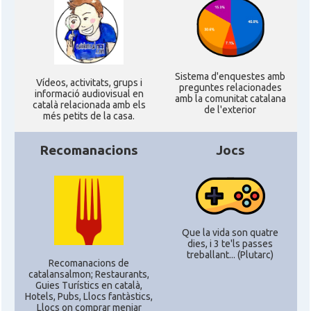
Consolat
Consolat general a Houston
Consolat
Consolat general a Los Angeles
Sistema d'enquestes amb
Ví­deos, activitats, grups i
preguntes relacionades
informació audiovisual en
amb la comunitat catalana
Consolat
Consolat general a Miami
català relacionada amb els
de l'exterior
més petits de la casa.
Consolat
Consolat general a New York City
Recomanacions
Jocs
Consolat
Consolat general a San Francisco
Consolat
Consolat general a Washington
Que la vida son quatre
dies, i 3 te'ls passes
treballant... (Plutarc)
Ambaixada espanyola a Estats Units
Recomanacions de
Ambaixada
catalansalmon; Restaurants,
d'Amèrica
Guies Turístics en català,
Hotels, Pubs, Llocs fantàstics,
* + ambaixades i consolats
Llocs on comprar menjar