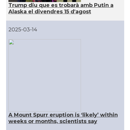
Trump diu que es trobarà amb Putin a
CAMON
Catalans a San Antonio - Texas
Alaska el divendres 15 d'agost
CAMON
Catalans a San Diego
2025-03-14
CAMON
Catalans a SAN FRANCISCO
CAMON
Catalans a Sarasota, Florida, USA
CAMON
Catalans a SEATTLE
Catalans a Silicon Valley (San Jose),
CAMON
California, USA
A Mount Spurr eruption is ‘likely’ within
CAMON
Catalans a TAMPA
weeks or months, scientists say