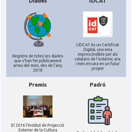
Diades
IDCAT
L'IDCAT és un Certificat
Digital, una eina
imprescindible per als
Registre de totes les diades
catalans de l'exterior, ara,
que s'han fet públicament
i més encara en un futur
arreu del món, des de l'any
proper
2018
Premis
Padró
El 2016 l'Institut de Projecció
Exterior de la Cultura