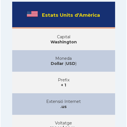
Estats Units d'Amèrica
Capital
Washington
Moneda
Dollar
(
USD
)
Prefix
+ 1
Extensió Internet
.us
Voltatge