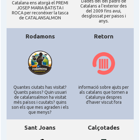
Dades del del padró de
Catalana ens atorgà el PREMI
Catalans a l'exterior des
JOSEP MARIA BATISTA I
del 2009 fins avui,
ROCA per reconéixer la tasca
desglossat per paisos i
de CATALANSALMON
anys.
Rodamons
Retorn
Quantes ciutats has visitat?
informació sobre ajuts per
Quants paisos? Quin usuari
als catalans que tornen a
de catalansalmon ha visitat
Catalunya despres
més països i cuutats? quins
d'haver viscut fora
son els que mes agraden i els
que menys?
Sant Joans
Calçotades