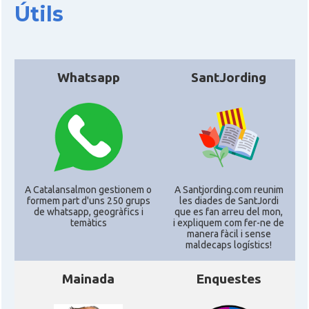
Útils
Acció
ACCIÓ a Silicon Valley
Acció
Acció a Washington DC
Whatsapp
SantJording
Acció
ACCIÓ Miami
Delegació del Govern als Estats
Delegació
Units i Canadà (New York)
A Catalansalmon gestionem o
A Santjording.com reunim
Delegació del Govern als Estats
formem part d'uns 250 grups
les diades de SantJordi
Delegació
Units i Canadà (Washington)
de whatsapp, geogràfics i
que es fan arreu del mon,
temàtics
i expliquem com fer-ne de
manera fàcil i sense
maldecaps logí­stics!
Consolat
Consolat general a Boston
Mainada
Enquestes
Consolat
Consolat general a Chicago