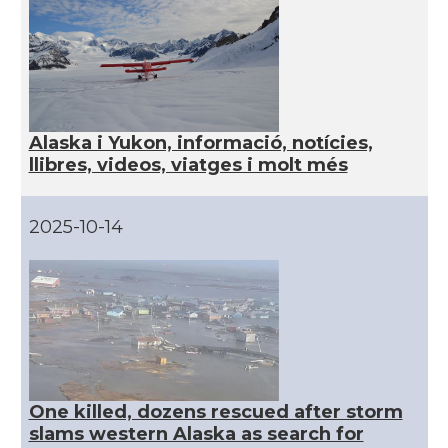
CAMON
Catalans a Houston - Texas
CAMON
Catalans a INDIANA
CAMON
Catalans a IOWA
Alaska i Yukon, informació, notícies,
llibres, videos, viatges i molt més
CAMON
Catalans a IRVINE
2025-10-14
CAMON
Catalans a Jacksonville
CAMON
Catalans a Kentucky
CAMON
Catalans a Las Vegas
One killed, dozens rescued after storm
CAMON
Catalans a Los Angeles
slams western Alaska as search for