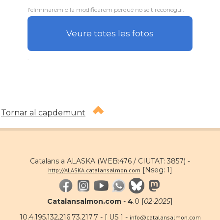
l'eliminarem o la modificarem perquè no se't reconegui.
Veure totes les fotos
.
Tornar al capdemunt
Catalans a ALASKA (WEB:476 / CIUTAT: 3857) -
[Nseg: 1]
http://ALASKA.catalansalmon.com
Catalansalmon.com
-
4
.0 [
02·2025
]
10.4.195.132,216.73.217.7 - [ US ] -
info@catalansalmon.com