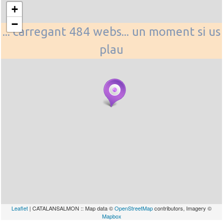
+
−
... carregant 484 webs... un moment si us
plau
Leaflet
| CATALANSALMON :: Map data ©
OpenStreetMap
contributors, Imagery ©
Mapbox