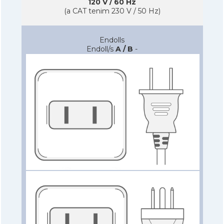
120 V / 60 Hz
(a CAT tenim 230 V / 50 Hz)
Endolls
Endoll/s
A / B
-