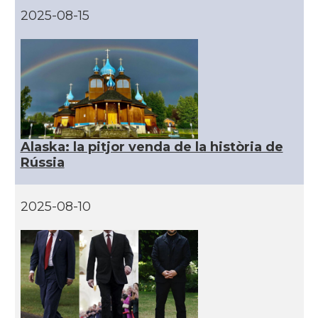
2025-08-15
CAMON
Catalans a ORLANDO
Catalans a Philadelphia,
CAMON
Pennsylvania, USA
CAMON
Catalans a PHOENIX
Alaska: la pitjor venda de la història de
Rússia
CAMON
Catalans a Portland (OR)
2025-08-10
CAMON
Catalans a PROVIDENCE
CAMON
Catalans a RENO
CAMON
Catalans a SAINT LOUIS