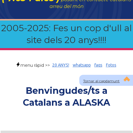
arreu del món
2005-2025: Fes un cop d'ull al
site dels 20 anys!!!!
menu ràpid >>
20 ANYS!
whatsapp
faqs
Fotos
Tornar al capdamunt
Benvingudes/ts a
Catalans a ALASKA