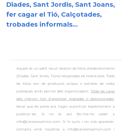
Diades, Sant Jordis, Sant Joans,
fer cagar el Tió, Calçotades,
trobades informals...
Aquest és un petit recull aleatori de
fotos d'esdeveniments
(Diades, Sant Jordis, Tions) recopilades als nostre sites. Totes
les fotos són de producció pròpia o extretes de webs
públiques amb permís dels organitzadors.
Totes les cares
dels menors han d'aparèixer pixelades o distorsionades
,
llevat que els pares ens hagin autoritzar explícitament a
publicar-les. Si no és així fes-nos-ho saber a
info@catalansalmon.com. Si hi surts i no vols aparèixer,
contacta amb nosaltres a info@catalansalmon.com i