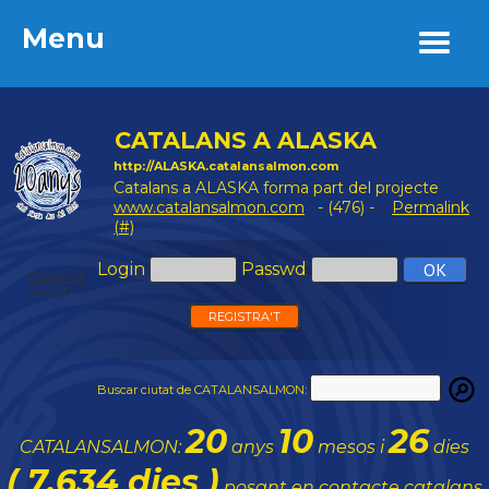
Menu
Menu
CATALANS A ALASKA
http://ALASKA.catalansalmon.com
Catalans a ALASKA forma part del projecte
www.catalansalmon.com
- (476) -
Permalink
(#)
Login
Passwd
Password
perdut?
REGISTRA'T
Buscar ciutat de CATALANSALMON:
20
10
26
CATALANSALMON:
anys
mesos i
dies
( 7.634 dies )
posant en contacte catalans