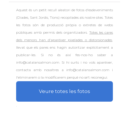
Aquest és un petit recull aleatori de
fotos d'esdeveniments
(Diades, Sant Jordis, Tions) recopilades als nostre sites. Totes
les fotos són de producció pròpia o extretes de webs
públiques amb permís dels organitzadors.
Totes les cares
dels menors han d'aparèixer pixelades o distorsionades
,
llevat que els pares ens hagin autoritzar explícitament a
publicar-les. Si no és així fes-nos-ho saber a
info@catalansalmon.com. Si hi surts i no vols aparèixer,
contacta amb nosaltres a info@catalansalmon.com i
l'eliminarem o la modificarem perquè no se't reconegui.
Veure totes les fotos
.