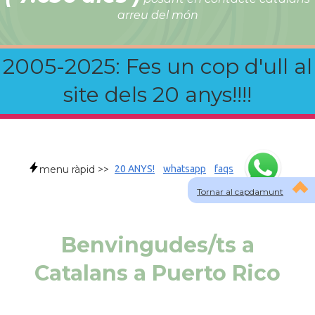
arreu del món
2005-2025: Fes un cop d'ull al
site dels 20 anys!!!!
menu ràpid >>
20 ANYS!
whatsapp
faqs
Tornar al capdamunt
Benvingudes/ts a
Catalans a Puerto Rico