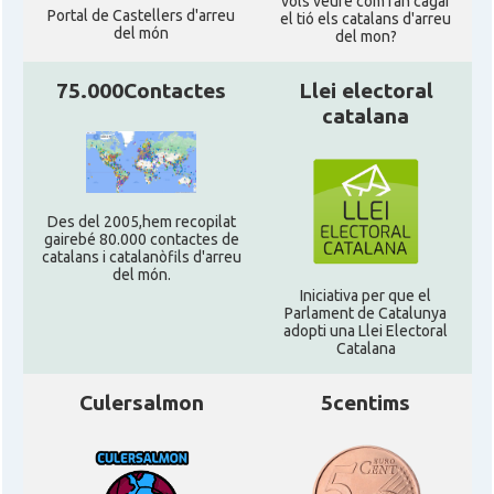
vols veure com fan cagar
Portal de Castellers d'arreu
el tió els catalans d'arreu
del món
del mon?
75.000Contactes
Llei electoral
catalana
Des del 2005,hem recopilat
gairebé 80.000 contactes de
catalans i catalanòfils d'arreu
del món.
Iniciativa per que el
Parlament de Catalunya
adopti una Llei Electoral
Catalana
Culersalmon
5centims