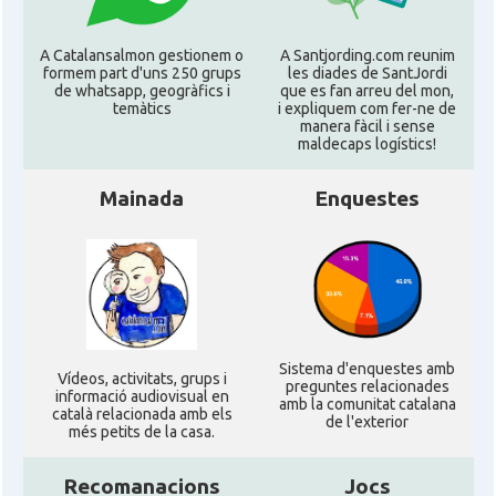
A Catalansalmon gestionem o
A Santjording.com reunim
formem part d'uns 250 grups
les diades de SantJordi
de whatsapp, geogràfics i
que es fan arreu del mon,
temàtics
i expliquem com fer-ne de
manera fàcil i sense
maldecaps logí­stics!
Mainada
Enquestes
Sistema d'enquestes amb
Ví­deos, activitats, grups i
preguntes relacionades
informació audiovisual en
amb la comunitat catalana
català relacionada amb els
de l'exterior
més petits de la casa.
Recomanacions
Jocs