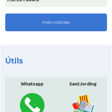
més noticies
Útils
Whatsapp
SantJording