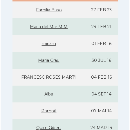
Familia Buxo
27 FEB 23
Maria del Mar M M
24 FEB 21
miriam
01 FEB 18
Maria Grau
30 JUL 16
FRANCESC ROSÉS MART'I
04 FEB 16
Alba
04 SET 14
Pompili
07 MAI 14
Quim Gibert
24 MAR 14