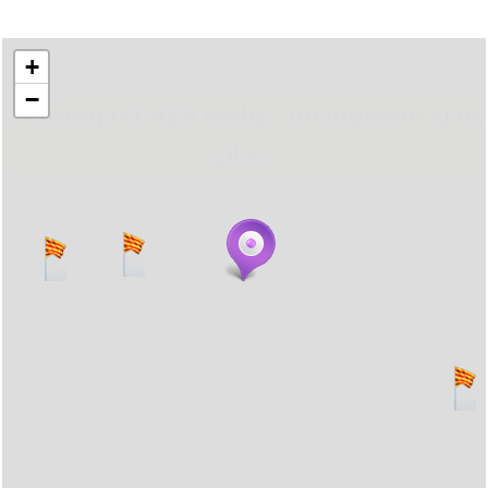
+
−
... carregant 484 webs... un moment si us
plau