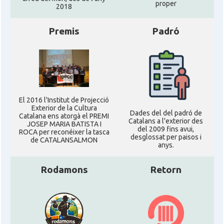
proper
2018
Premis
Padró
El 2016 l'Institut de Projecció
Exterior de la Cultura
Dades del del padró de
Catalana ens atorgà el PREMI
Catalans a l'exterior des
JOSEP MARIA BATISTA I
del 2009 fins avui,
ROCA per reconéixer la tasca
desglossat per paisos i
de CATALANSALMON
anys.
Rodamons
Retorn