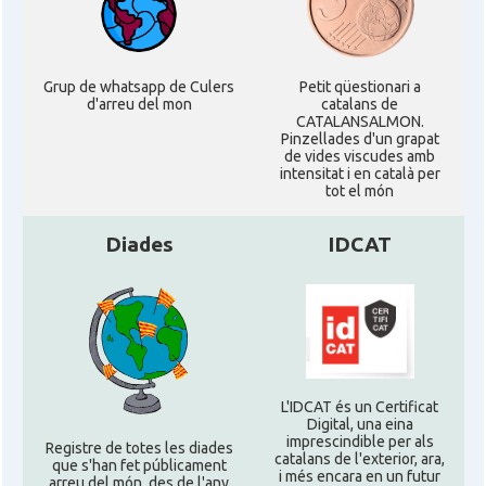
Grup de whatsapp de Culers
Petit qüestionari a
d'arreu del mon
catalans de
CATALANSALMON.
Pinzellades d'un grapat
de vides viscudes amb
intensitat i en català per
tot el món
Diades
IDCAT
L'IDCAT és un Certificat
Digital, una eina
imprescindible per als
Registre de totes les diades
catalans de l'exterior, ara,
que s'han fet públicament
i més encara en un futur
arreu del món, des de l'any