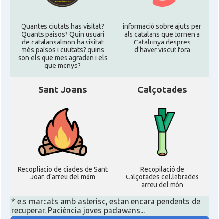
Quantes ciutats has visitat?
informació sobre ajuts per
Quants paisos? Quin usuari
als catalans que tornen a
de catalansalmon ha visitat
Catalunya despres
més països i cuutats? quins
d'haver viscut fora
son els que mes agraden i els
que menys?
Sant Joans
Calçotades
Recopliacio de diades de Sant
Recopilació de
Joan d'arreu del móm
Calçotades cel.lebrades
arreu del món
* els marcats amb asterisc, estan encara pendents de
recuperar. Paciència joves padawans...