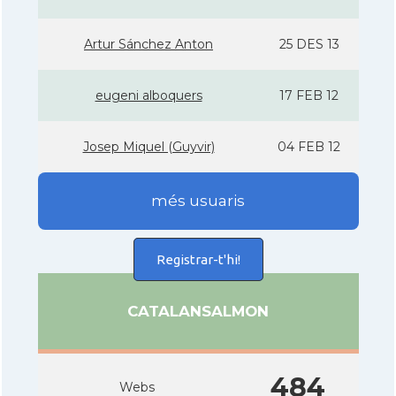
Artur Sánchez Anton
25 DES 13
eugeni alboquers
17 FEB 12
Josep Miquel (Guyvir)
04 FEB 12
més usuaris
Registrar-t'hi!
CATALANSALMON
484
Webs