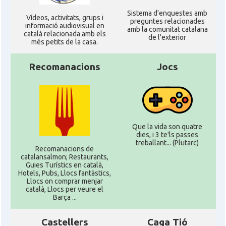
Sistema d'enquestes amb
Ví­deos, activitats, grups i
preguntes relacionades
informació audiovisual en
amb la comunitat catalana
català relacionada amb els
de l'exterior
més petits de la casa.
Recomanacions
Jocs
Que la vida son quatre
dies, i 3 te'ls passes
treballant... (Plutarc)
Recomanacions de
catalansalmon; Restaurants,
Guies Turístics en català,
Hotels, Pubs, Llocs fantàstics,
Llocs on comprar menjar
català, Llocs per veure el
Barça ...
Castellers
Caga Tió