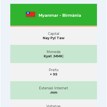
Myanmar - Birmània
Capital
Nay Pyi Taw
Moneda
Kyat
(
MMK
)
Prefix
+ 95
Extensió Internet
.mm
Voltatge