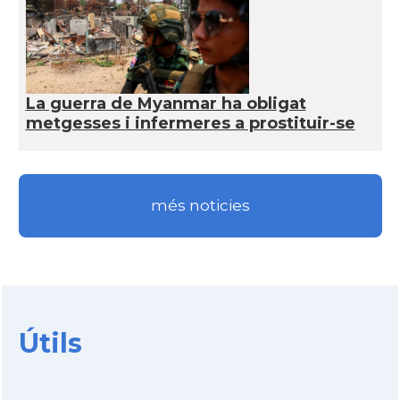
La guerra de Myanmar ha obligat
metgesses i infermeres a prostituir-se
més noticies
Útils