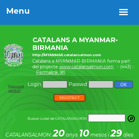
Menu
Menu
CATALANS A MYANMAR-
BIRMANIA
http://MYANMAR.catalansalmon.com
Catalans a MYANMAR-BIRMANIA forma part
del projecte
www.catalansalmon.com
- (443) -
Permalink (#)
Login
Passwd
Password
perdut?
REGISTRA'T
Buscar ciutat de CATALANSALMON:
20
10
29
CATALANSALMON:
anys
mesos i
dies