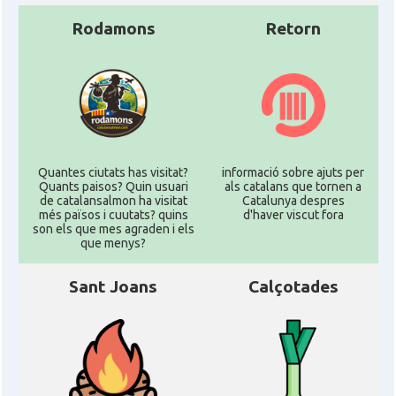
Rodamons
Retorn
Quantes ciutats has visitat?
informació sobre ajuts per
Quants paisos? Quin usuari
als catalans que tornen a
de catalansalmon ha visitat
Catalunya despres
més països i cuutats? quins
d'haver viscut fora
son els que mes agraden i els
que menys?
Sant Joans
Calçotades