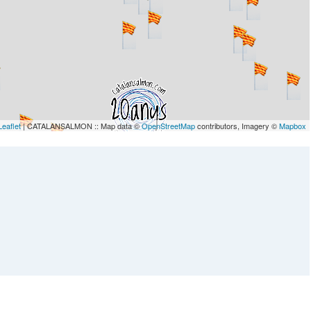
Leaflet
| CATALANSALMON :: Map data ©
OpenStreetMap
contributors, Imagery ©
Mapbox