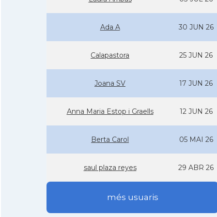
Ada A
30 JUN 26
Calapastora
25 JUN 26
Joana SV
17 JUN 26
Anna Maria Estop i Graells
12 JUN 26
Berta Carol
05 MAI 26
saul plaza reyes
29 ABR 26
més usuaris