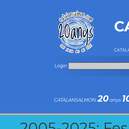
C
CATALA
Login
20
1
CATALANSALMON:
anys
2005-2025: Fes u