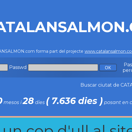
ATALANSALMON
NSALMON.com forma part del projecte
www.catalansalmon.c
Pa
Passwd
per
Buscar ciutat de C
0
28
( 7.636 dies )
mesos i
dies
posant en c
n cop d'ull al site