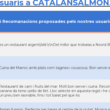
usuaris a CATALANSALMON
6 Recomanacions proposades pels nostres usuari
es un restaurant argentí/xilè.\r\nDel millor que trobaras a Noord Br
Cuina del Marroc amb plats com tagines i couscous. Bon servei en 
Restaurant de carn i fruits del mar. Molt bon servei i cuina. Reco
banana da terra i pirão de llet. Lloc selecte en aquesta regió i h
un preu ben raonable, fins i tot barat pel que és.
Assian fussion. Perfecte per tapes al centre de la ciutat. Música 