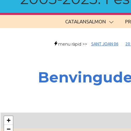
CATALANSALMON
P
menu ràpid >>
SANT JOAN 06
20
Benvingud
+
−