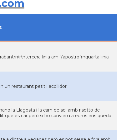
.com
s
abantrn\r\ntercera linia am l\'apostrofrnquarta linia
un restaurant petit i acollidor
mano la Llagosta i la carn de sol amb risotto de
e dit que és car però si ho canviem a euros ens queda
alta a dintre a vegades però es pot seure a fora amb