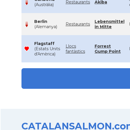
Restaurants
Akiba
(Austràlia)
Berlin
Lebensmittel
Restaurants
(Alemanya)
in Mitte
Flagstaff
Llocs
Forrest
(Estats Units
fantàstics
Gump Point
d'Amèrica)
CATALANSALMON.com d