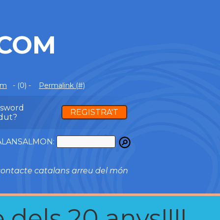
.COM
om
- (0) -
Permalink (#)
ssword
REGISTRA'T
dut?
ATALANSALMON:
ontacte catalans arreu del món
 dels 20 anys!!!!