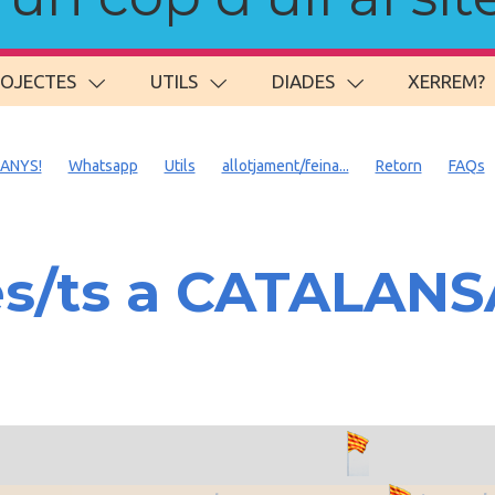
ROJECTES
UTILS
DIADES
XERREM?
 ANYS!
Whatsapp
Utils
allotjament/feina...
Retorn
FAQs
es/ts a CATALAN