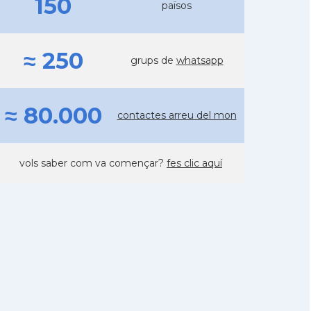
150
països
≈ 250
grups de
whatsapp
≈ 80.000
contactes arreu del mon
vols saber com va començar?
fes clic aquí