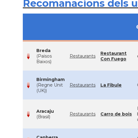
Recomanacions dels 
Breda
Restaurant
(Països
Restaurants
Con Fuego
Baixos)
Birmingham
(Regne Unit
Restaurants
La Fibule
(UK))
Aracaju
Restaurants
Carro de bois
(Brasil)
Canberra