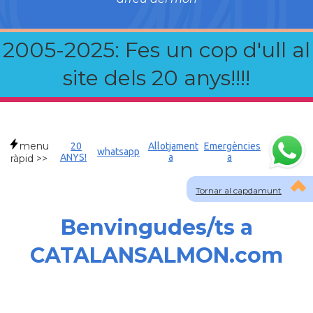
2005-2025: Fes un cop d'ull al
site dels 20 anys!!!!
menu
20
Allotjament
Emergències
whatsapp
ANYS!
a
a
ràpid >>
Tornar al capdamunt
Benvingudes/ts a
CATALANSALMON.com