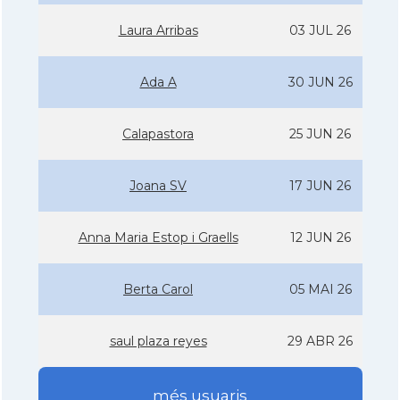
Laura Arribas
03 JUL 26
Ada A
30 JUN 26
Calapastora
25 JUN 26
Joana SV
17 JUN 26
Anna Maria Estop i Graells
12 JUN 26
Berta Carol
05 MAI 26
saul plaza reyes
29 ABR 26
més usuaris