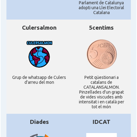
Parlament de Catalunya
adopti una Llei Electoral
Catalana
Culersalmon
5centims
Grup de whatsapp de Culers
Petit qüestionari a
d'arreu del mon
catalans de
CATALANSALMON.
Pinzellades d'un grapat
de vides viscudes amb
intensitat i en català per
tot el món
Diades
IDCAT