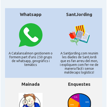
Whatsapp
SantJording
A Catalansalmon gestionem o
A Santjording.com reunim
formem part d'uns 250 grups
les diades de SantJordi
de whatsapp, geogràfics i
que es fan arreu del mon,
temàtics
i expliquem com fer-ne de
manera fàcil i sense
maldecaps logí­stics!
Mainada
Enquestes