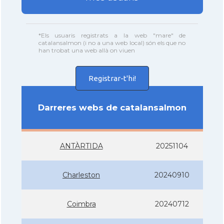
*Els usuaris registrats a la web "mare" de
catalansalmon (i no a una web local) són els que no
han trobat una web allà on viuen
Registrar-t'hi!
Darreres webs de catalansalmon
ANTÀRTIDA
20251104
Charleston
20240910
Coimbra
20240712