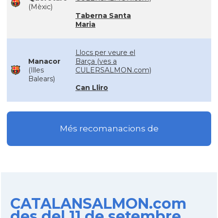
(Mèxic)
Taberna Santa
Maria
Llocs per veure el
Manacor
Barça (ves a
(Illes
CULERSALMON.com)
Balears)
Can Lliro
Més recomanacions de
CATALANSALMON.com
des del 11 de setembre