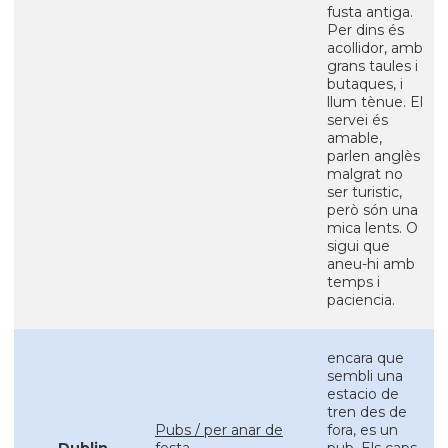
fusta antiga.
Per dins és
acollidor, amb
grans taules i
butaques, i
llum tènue. El
servei és
amable,
parlen anglès
malgrat no
ser turistic,
però són una
mica lents. O
sigui que
aneu-hi amb
temps i
paciencia.
encara que
sembli una
estacio de
tren des de
Pubs / per anar de
fora, es un