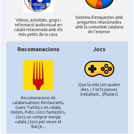
Sistema d'enquestes amb
Ví­deos, activitats, grups i
preguntes relacionades
informació audiovisual en
amb la comunitat catalana
català relacionada amb els
de l'exterior
més petits de la casa.
Recomanacions
Jocs
Que la vida son quatre
dies, i 3 te'ls passes
treballant... (Plutarc)
Recomanacions de
catalansalmon; Restaurants,
Guies Turístics en català,
Hotels, Pubs, Llocs fantàstics,
Llocs on comprar menjar
català, Llocs per veure el
Barça ...