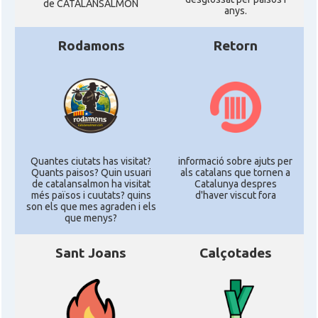
de CATALANSALMON
anys.
Rodamons
Retorn
Quantes ciutats has visitat?
informació sobre ajuts per
Quants paisos? Quin usuari
als catalans que tornen a
de catalansalmon ha visitat
Catalunya despres
més països i cuutats? quins
d'haver viscut fora
son els que mes agraden i els
que menys?
Sant Joans
Calçotades