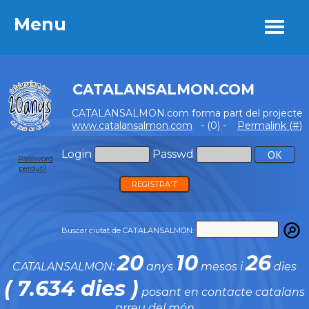
Menu
Menu
CATALANSALMON.COM
CATALANSALMON.com forma part del projecte
www.catalansalmon.com
- (0) -
Permalink (#)
Login
Passwd
Password
perdut?
REGISTRA'T
Buscar ciutat de CATALANSALMON:
20
10
26
CATALANSALMON:
anys
mesos i
dies
( 7.634 dies )
posant en contacte catalans
arreu del món