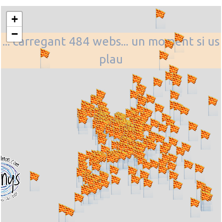
+
−
... carregant 484 webs... un moment si us
plau