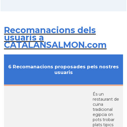
Recomanacions dels
usuaris a
CATALANSALMON.com
6 Recomanacions proposades pels nostres
usuaris
És un
restaurant de
cuina
tradicional
egipcia on
pots trobar
plats tipics