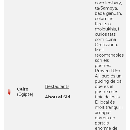
com koshary,
ta\'3ameya,
baba ganush,
colomins
farcits o
moloukhia, i
curiositats
com cuina
Circassiana.
Molt
recomanables
són els
postres.
Proveu l'Um
Ali, que és un
puding de pà
Restaurants
que és el
Cairo
postre més
(Egipte)
Abou el Sid
tipic del pais.
El local és
molt tranquil i
amagat
darrera un
portaló
enorme de