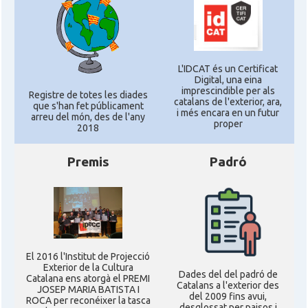
L'IDCAT és un Certificat
Digital, una eina
imprescindible per als
Registre de totes les diades
catalans de l'exterior, ara,
que s'han fet públicament
i més encara en un futur
arreu del món, des de l'any
proper
2018
Premis
Padró
El 2016 l'Institut de Projecció
Exterior de la Cultura
Dades del del padró de
Catalana ens atorgà el PREMI
Catalans a l'exterior des
JOSEP MARIA BATISTA I
del 2009 fins avui,
ROCA per reconéixer la tasca
desglossat per paisos i