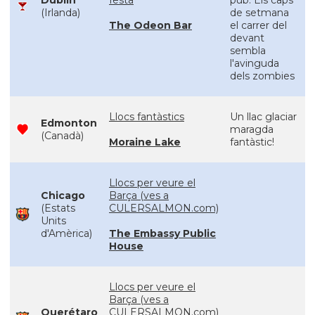
Dublin
festa
pub. Els caps
(Irlanda)
de setmana
The Odeon Bar
el carrer del
devant
sembla
l'avinguda
dels zombies
Llocs fantàstics
Un llac glaciar
Edmonton
maragda
(Canadà)
Moraine Lake
fantàstic!
Llocs per veure el
Chicago
Barça (ves a
(Estats
CULERSALMON.com)
Units
d'Amèrica)
The Embassy Public
House
Llocs per veure el
Barça (ves a
Querétaro
CULERSALMON.com)