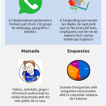
A Catalansalmon gestionem o
A Santjording.com reunim
formem part d'uns 250 grups
les diades de SantJordi
de whatsapp, geogràfics i
que es fan arreu del mon,
temàtics
i expliquem com fer-ne de
manera fàcil i sense
maldecaps logí­stics!
Mainada
Enquestes
Sistema d'enquestes amb
Ví­deos, activitats, grups i
preguntes relacionades
informació audiovisual en
amb la comunitat catalana
català relacionada amb els
de l'exterior
més petits de la casa.