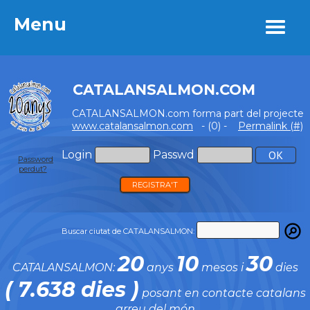
Menu
Menu
CATALANSALMON.COM
CATALANSALMON.com forma part del projecte
www.catalansalmon.com
- (0) -
Permalink (#)
Login
Passwd
Password
perdut?
REGISTRA'T
Buscar ciutat de CATALANSALMON:
20
10
30
CATALANSALMON:
anys
mesos i
dies
( 7.638 dies )
posant en contacte catalans
arreu del món