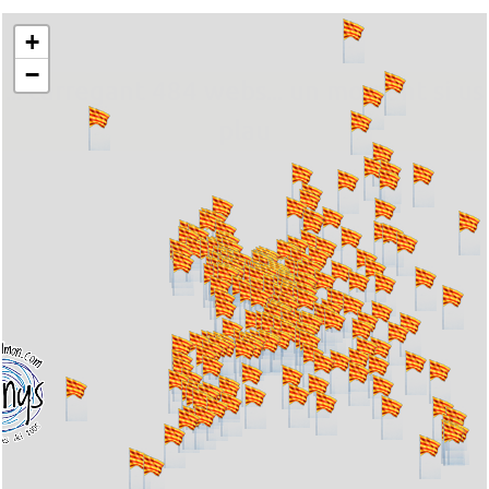
+
−
... carregant 484 webs... un moment si us
plau