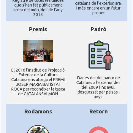
Registre de totes les diades
catalans de l'exterior, ara,
que s'han fet públicament
i més encara en un futur
arreu del món, des de l'any
proper
2018
Premis
Padró
El 2016 l'Institut de Projecció
Exterior de la Cultura
Dades del del padró de
Catalana ens atorgà el PREMI
Catalans a l'exterior des
JOSEP MARIA BATISTA I
del 2009 fins avui,
ROCA per reconéixer la tasca
desglossat per paisos i
de CATALANSALMON
anys.
Rodamons
Retorn