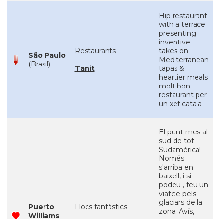
Hip restaurant
with a terrace
presenting
inventive
Restaurants
takes on
São Paulo
Mediterranean
(Brasil)
Tanit
tapas &
heartier meals
molt bon
restaurant per
un xef catala
El punt mes al
sud de tot
Sudamèrica!
Només
s'arriba en
baixell, i si
podeu , feu un
viatge pels
glaciars de la
Puerto
Llocs fantàstics
zona. Avís,
Williams