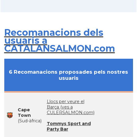
Recomanacions dels
usuaris a
CATALANSALMON.com
6 Recomanacions proposades pels nostres
usuaris
Llocs per veure el
Barça (ves a
Cape
CULERSALMON.com)
Town
(Sud-àfrica)
Tommys Sport and
Party Bar