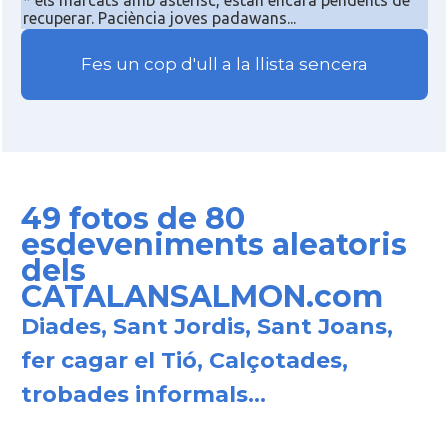
* els marcats amb asterisc, estan encara pendents de
recuperar. Paciència joves padawans...
Fes un cop d'ull a la llista sencera
49 fotos de 80
esdeveniments aleatoris
dels
CATALANSALMON.com
Diades, Sant Jordis, Sant Joans,
fer cagar el Tió, Calçotades,
trobades informals...