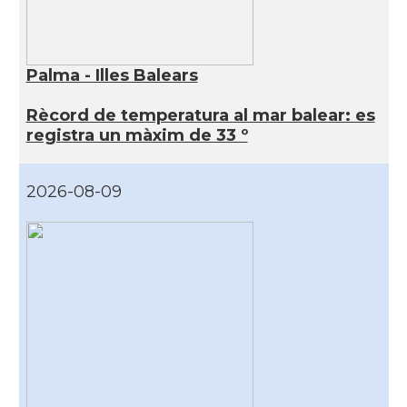
Palma - Illes Balears
Rècord de temperatura al mar balear: es
registra un màxim de 33 º
2026-08-09