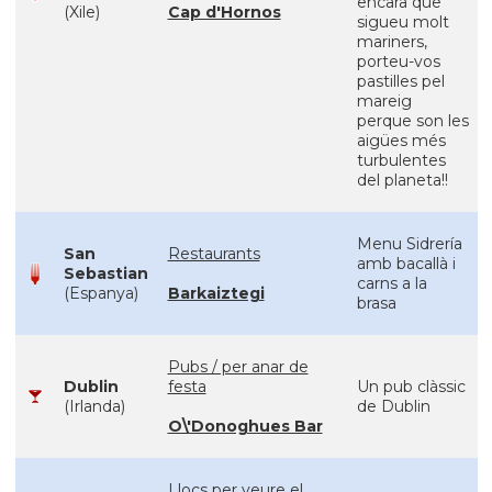
encara que
(Xile)
Cap d'Hornos
sigueu molt
mariners,
porteu-vos
pastilles pel
mareig
perque son les
aigües més
turbulentes
del planeta!!
Menu Sidrería
San
Restaurants
amb bacallà i
Sebastian
carns a la
(Espanya)
Barkaiztegi
brasa
Pubs / per anar de
Dublin
festa
Un pub clàssic
(Irlanda)
de Dublin
O\'Donoghues Bar
Llocs per veure el