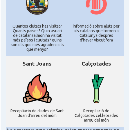
Quantes ciutats has visitat?
informació sobre ajuts per
Quants paisos? Quin usuari
als catalans que tornen a
de catalansalmon ha visitat
Catalunya despres
més països i cuutats? quins
d'haver viscut fora
son els que mes agraden i els
que menys?
Sant Joans
Calçotades
Recopliacio de diades de Sant
Recopilació de
Joan d'arreu del móm
Calçotades cel.lebrades
arreu del món