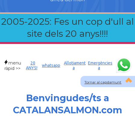
2005-2025: Fes un cop d'ull al
site dels 20 anys!!!!
menu
20
Allotjament
Emergències
whatsapp
ANYS!
a
a
ràpid >>
Tornar al capdamunt
Benvingudes/ts a
CATALANSALMON.com