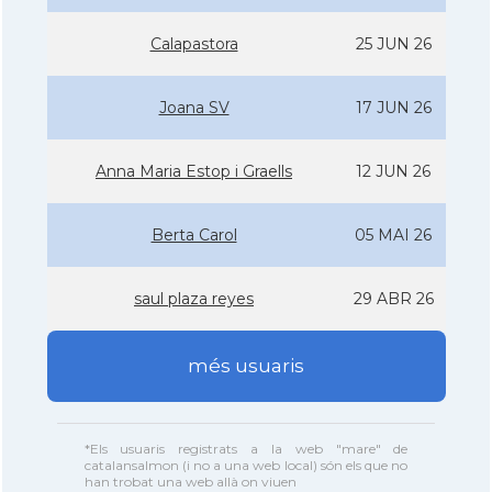
Calapastora
25 JUN 26
Joana SV
17 JUN 26
Anna Maria Estop i Graells
12 JUN 26
Berta Carol
05 MAI 26
saul plaza reyes
29 ABR 26
més usuaris
*Els usuaris registrats a la web "mare" de
catalansalmon (i no a una web local) són els que no
han trobat una web allà on viuen