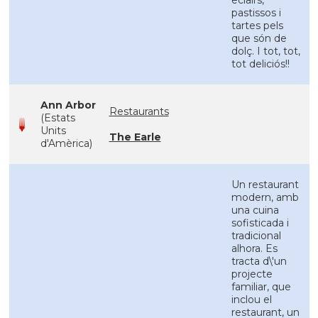
eclairs,
pastissos i
tartes pels
que són de
dolç. I tot, tot,
tot deliciós!!
Ann Arbor
Restaurants
(Estats
Units
The Earle
d'Amèrica)
Un restaurant
modern, amb
una cuina
sofisticada i
tradicional
alhora. Es
tracta d\'un
projecte
familiar, que
inclou el
restaurant, un