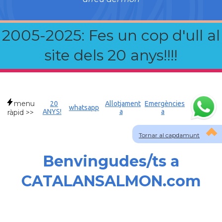
2005-2025: Fes un cop d'ull al
site dels 20 anys!!!!
menu
20
Allotjament
Emergències
whatsapp
ANYS!
a
a
ràpid >>
Tornar al capdamunt
Benvingudes/ts a
CATALANSALMON.com