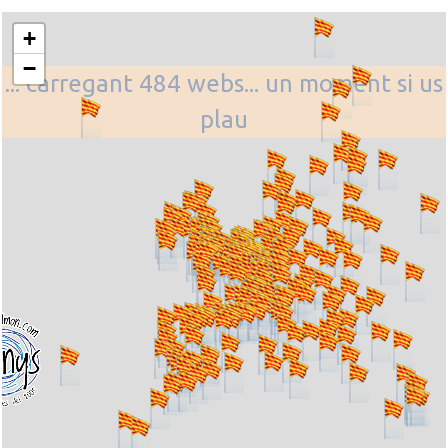
+
−
... carregant 484 webs... un moment si us
plau