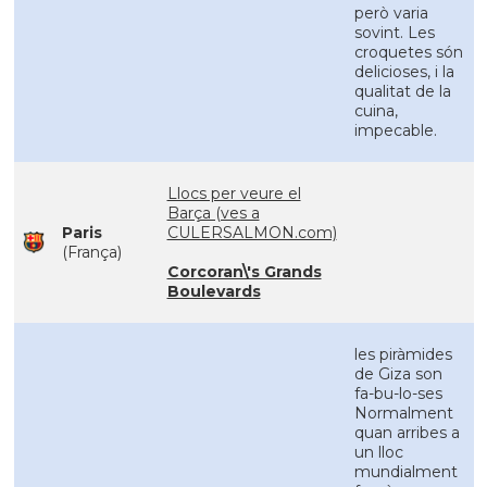
però varia
sovint. Les
croquetes són
delicioses, i la
qualitat de la
cuina,
impecable.
Llocs per veure el
Barça (ves a
Paris
CULERSALMON.com)
(França)
Corcoran\'s Grands
Boulevards
les piràmides
de Giza son
fa-bu-lo-ses
Normalment
quan arribes a
un lloc
mundialment