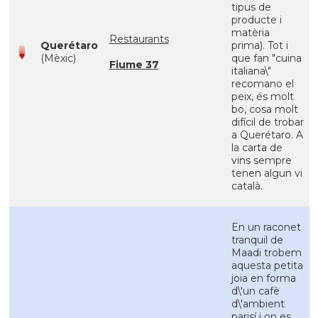
tipus de
producte i
matèria
Restaurants
Querétaro
prima). Tot i
(Mèxic)
que fan "cuina
Fiume 37
italiana\"
recomano el
peix, és molt
bo, cosa molt
difícil de trobar
a Querétaro. A
la carta de
vins sempre
tenen algun vi
català.
En un raconet
tranquil de
Maadi trobem
aquesta petita
joia en forma
d\'un cafè
d\'ambient
parisí i on es