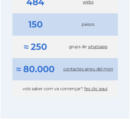
484
webs
150
països
≈ 250
grups de
whatsapp
≈ 80.000
contactes arreu del mon
vols saber com va començar?
fes clic aquí