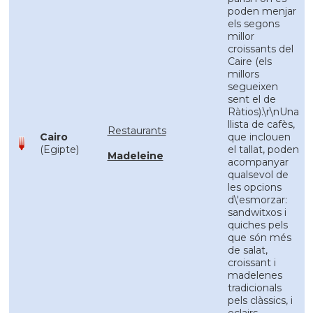
poden menjar
els segons
millor
croissants del
Caire (els
millors
segueixen
sent el de
Ràtios).\r\nUna
llista de cafès,
Restaurants
Cairo
que inclouen
(Egipte)
el tallat, poden
Madeleine
acompanyar
qualsevol de
les opcions
d\'esmorzar:
sandwitxos i
quiches pels
que són més
de salat,
croissant i
madelenes
tradicionals
pels clàssics, i