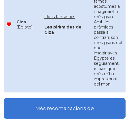
famòs,
acostumes a
imaginar-ho
Llocs fantàstics
més gran.
Giza
Amb les
(Egipte)
Les piràmides de
piràmides
Giza
passa al
contrari; son
mes grans del
que
imaginaves.
Egypte es,
segurament,
el país que
més m'ha
impresionat
del mon.
Més recomanacions de