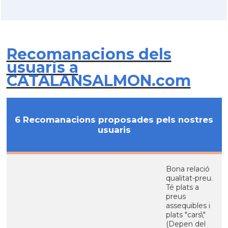
Recomanacions dels
usuaris a
CATALANSALMON.com
6 Recomanacions proposades pels nostres
usuaris
Bona relació
qualitat-preu.
Té plats a
preus
assequibles i
plats "cars\"
(Depen del