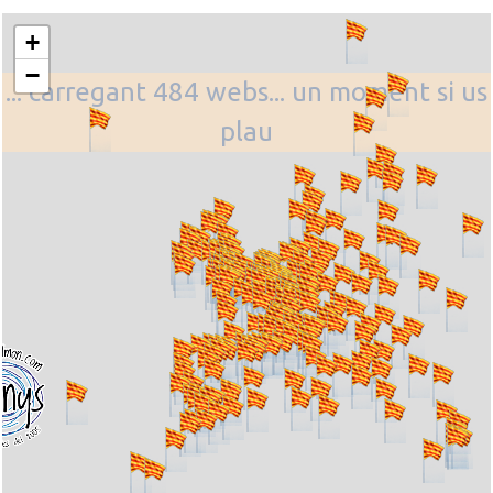
+
−
... carregant 484 webs... un moment si us
plau