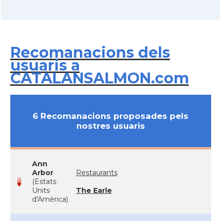
Recomanacions dels
usuaris a
CATALANSALMON.com
6 Recomanacions proposades pels
nostres usuaris
Ann
Arbor
Restaurants
(Estats
Units
The Earle
d'Amèrica)