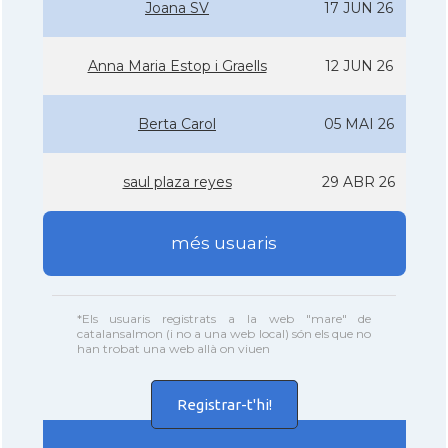
Joana SV
17 JUN 26
Anna Maria Estop i Graells
12 JUN 26
Berta Carol
05 MAI 26
saul plaza reyes
29 ABR 26
més usuaris
*Els usuaris registrats a la web "mare" de
catalansalmon (i no a una web local) són els que no
han trobat una web allà on viuen
Registrar-t'hi!