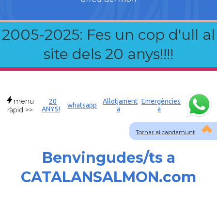
2005-2025: Fes un cop d'ull al
site dels 20 anys!!!!
menu
20
Allotjament
Emergències
whatsapp
ANYS!
a
a
ràpid >>
Tornar al capdamunt
Benvingudes/ts a
CATALANSALMON.com