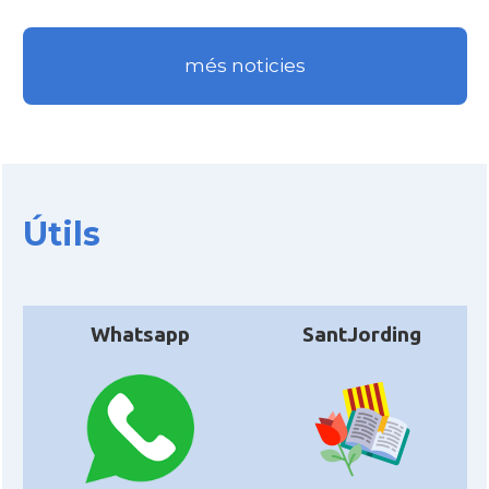
més noticies
Útils
Whatsapp
SantJording