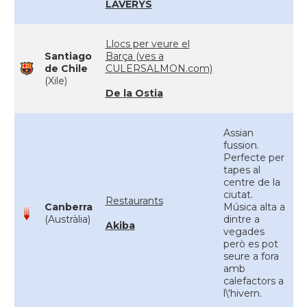
LAVERYS
Llocs per veure el
Santiago
Barça (ves a
de Chile
CULERSALMON.com)
(Xile)
De la Ostia
Assian
fussion.
Perfecte per
tapes al
centre de la
ciutat.
Restaurants
Canberra
Música alta a
(Austràlia)
dintre a
Akiba
vegades
però es pot
seure a fora
amb
calefactors a
l\'hivern.