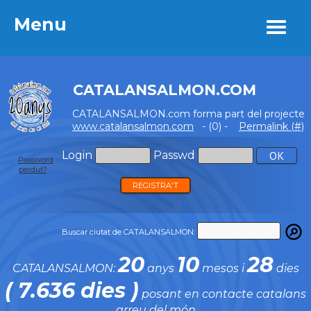
Menu
Menu
CATALANSALMON.COM
CATALANSALMON.com forma part del projecte
www.catalansalmon.com
- (0) -
Permalink (#)
Login
Passwd
Password
perdut?
REGISTRA'T
Buscar ciutat de CATALANSALMON:
20
10
28
CATALANSALMON:
anys
mesos i
dies
( 7.636 dies )
posant en contacte catalans
arreu del món