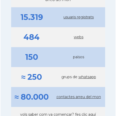
15.319
usuaris registrats
484
webs
150
països
≈ 250
grups de
whatsapp
≈ 80.000
contactes arreu del mon
vols saber com va començar?
fes clic aquí