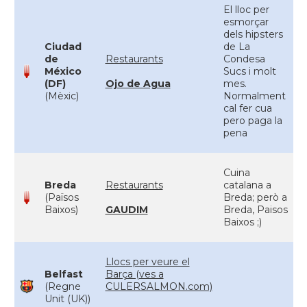
El lloc per
esmorçar
dels hipsters
Ciudad
de La
de
Restaurants
Condesa
México
Sucs i molt
(DF)
Ojo de Agua
mes.
(Mèxic)
Normalment
cal fer cua
pero paga la
pena
Cuina
Breda
Restaurants
catalana a
(Països
Breda; però a
Baixos)
GAUDIM
Breda, Paisos
Baixos ;)
Llocs per veure el
Belfast
Barça (ves a
(Regne
CULERSALMON.com)
Unit (UK))