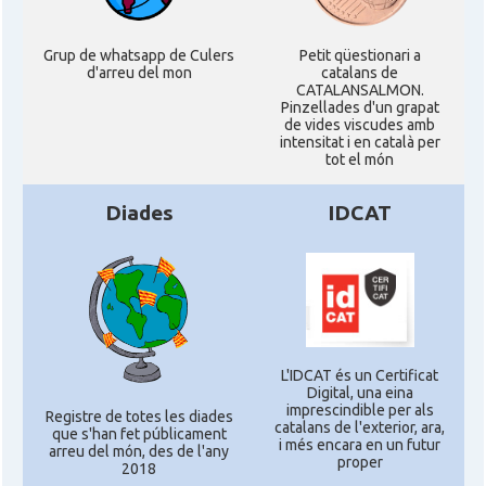
Grup de whatsapp de Culers
Petit qüestionari a
d'arreu del mon
catalans de
CATALANSALMON.
Pinzellades d'un grapat
de vides viscudes amb
intensitat i en català per
tot el món
Diades
IDCAT
L'IDCAT és un Certificat
Digital, una eina
imprescindible per als
Registre de totes les diades
catalans de l'exterior, ara,
que s'han fet públicament
i més encara en un futur
arreu del món, des de l'any
proper
2018