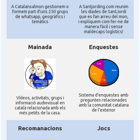
A Catalansalmon gestionem o
A Santjording.com reunim
formem part d'uns 250 grups
les diades de SantJordi
de whatsapp, geogràfics i
que es fan arreu del mon,
temàtics
i expliquem com fer-ne de
manera fàcil i sense
maldecaps logí­stics!
Mainada
Enquestes
Sistema d'enquestes amb
Ví­deos, activitats, grups i
preguntes relacionades
informació audiovisual en
amb la comunitat catalana
català relacionada amb els
de l'exterior
més petits de la casa.
Recomanacions
Jocs