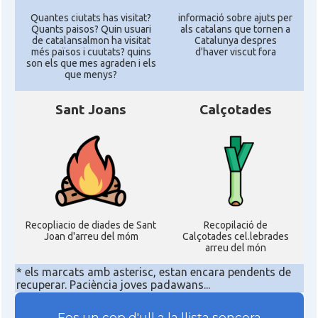
Quantes ciutats has visitat?
informació sobre ajuts per
Quants paisos? Quin usuari
als catalans que tornen a
de catalansalmon ha visitat
Catalunya despres
més països i cuutats? quins
d'haver viscut fora
son els que mes agraden i els
que menys?
Sant Joans
Calçotades
Recopliacio de diades de Sant
Recopilació de
Joan d'arreu del móm
Calçotades cel.lebrades
arreu del món
* els marcats amb asterisc, estan encara pendents de
recuperar. Paciència joves padawans...
Fes un cop d'ull a la llista sencera