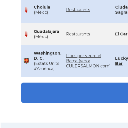
Cholula
Ciuda
Restaurants
(Mèxic)
Sagra
Guadalajara
Restaurants
El Car
(Mèxic)
Washington,
Llocs per veure el
D. C.
Lucky
Barça (ves a
(Estats Units
Bar
CULERSALMON.com)
d'Amèrica)