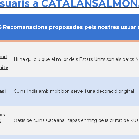
usuaris a CATALANSALMON
6 Recomanacions proposades pels nostres usuari
nal
Hi ha qui diu que el millor dels Estats Units son els parcs
ite
asi
Cuina India amb molt bon servei i una decoració original
os
s
Oasis de cuina Catalana i tapas enmitg de la ciutat de Ku