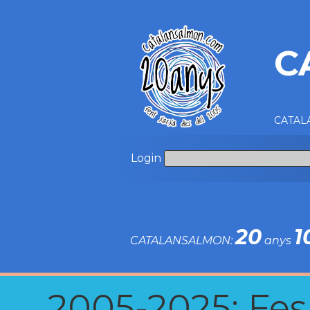
C
CATALA
Login
20
1
CATALANSALMON:
anys
2005-2025: Fes u