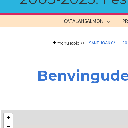
CATALANSALMON
P
menu ràpid >>
SANT JOAN 06
20
Benvingud
+
−