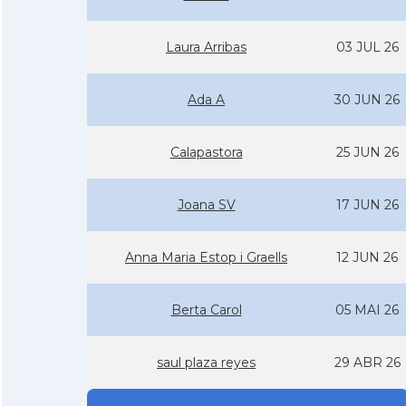
Laura Arribas
03 JUL 26
Ada A
30 JUN 26
Calapastora
25 JUN 26
Joana SV
17 JUN 26
Anna Maria Estop i Graells
12 JUN 26
Berta Carol
05 MAI 26
saul plaza reyes
29 ABR 26