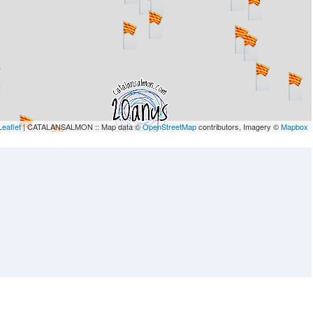
Leaflet
| CATALANSALMON :: Map data ©
OpenStreetMap
contributors, Imagery ©
Mapbox