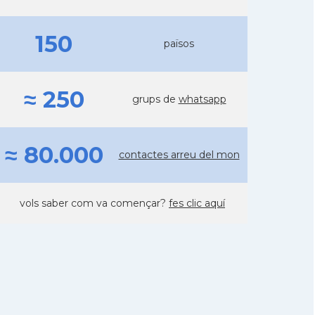
150
països
≈ 250
grups de
whatsapp
≈ 80.000
contactes arreu del mon
vols saber com va començar?
fes clic aquí