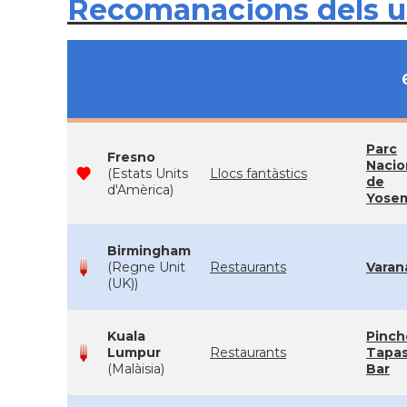
Recomanacions dels 
Parc
Fresno
Nacio
(Estats Units
Llocs fantàstics
de
d'Amèrica)
Yosem
Birmingham
(Regne Unit
Restaurants
Varan
(UK))
Kuala
Pinch
Lumpur
Restaurants
Tapa
(Malàisia)
Bar