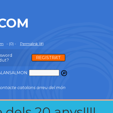
.COM
om
- (0) -
Permalink (#)
ssword
REGISTRA'T
dut?
ATALANSALMON:
ontacte catalans arreu del món
 dels 20 anys!!!!