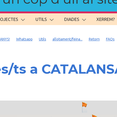
ROJECTES
UTILS
DIADES
XERREM?
 ANYS!
Whatsapp
Utils
allotjament/feina...
Retorn
FAQs
es/ts a CATALAN