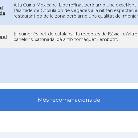
Alta Cuina Mexicana. Lloc refinat però amb una excel·lent q
d
Piràmide de Cholula on de vegades a la nit fan espectacle
da
restaurant bo de la zona però amb una qualitat del menjar
El cuiner és net de catalans i fa receptes de l\'àvia i d\'alt
gol
canelons, xatonada, pà amb tomàquet i embotit.
Més recomanacions de