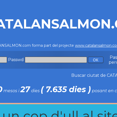
ATALANSALMON
NSALMON.com forma part del projecte
www.catalansalmon.c
Pa
Passwd
per
Buscar ciutat de C
0
27
( 7.635 dies )
mesos i
dies
posant en c
n cop d'ull al site