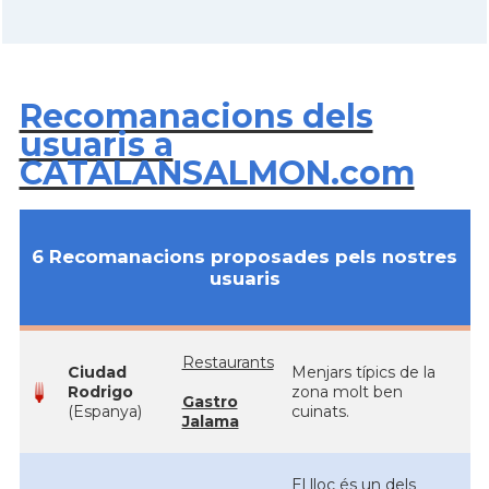
Recomanacions dels
usuaris a
CATALANSALMON.com
6 Recomanacions proposades pels nostres
usuaris
Restaurants
Ciudad
Menjars típics de la
Rodrigo
zona molt ben
Gastro
(Espanya)
cuinats.
Jalama
El lloc és un dels