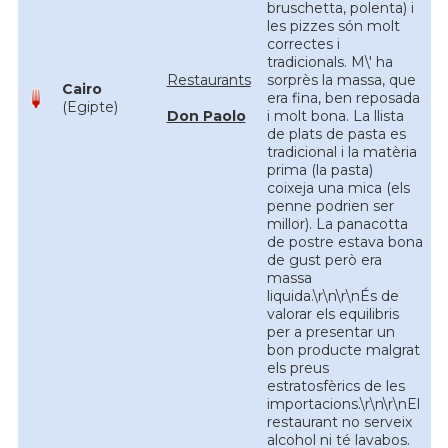
bruschetta, polenta) i
les pizzes són molt
correctes i
tradicionals. M\' ha
Restaurants
sorprès la massa, que
Cairo
era fina, ben reposada
(Egipte)
Don Paolo
i molt bona. La llista
de plats de pasta es
tradicional i la matèria
prima (la pasta)
coixeja una mica (els
penne podrien ser
millor). La panacotta
de postre estava bona
de gust però era
massa
liquida.\r\n\r\nÉs de
valorar els equilibris
per a presentar un
bon producte malgrat
els preus
estratosfèrics de les
importacions.\r\n\r\nEl
restaurant no serveix
alcohol ni té lavabos.