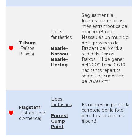
Segurament la
frontera entre pisos
més estrambotica del
Llocs
mon!\r\nBaarle-
fantàstics
Nassau és un municipi
Tilburg
de la província del
(Països
Baarle-
Brabant del Nord, al
Baixos)
Nassau -
sud dels Països
Baarle-
Baixos. L'1 de gener
Hertog
del 2009 tenia 6.690
habitants repartits
sobre una superfície
de 76,30 km²
Llocs
fantàstics
Es nomes un punt a la
Flagstaff
carretera per la foto,
(Estats Units
Forrest
però tota la zona es
d'Amèrica)
Gump
flipant!
Point