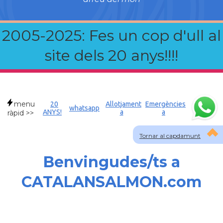
2005-2025: Fes un cop d'ull al
site dels 20 anys!!!!
menu
20
Allotjament
Emergències
whatsapp
ANYS!
a
a
ràpid >>
Tornar al capdamunt
Benvingudes/ts a
CATALANSALMON.com