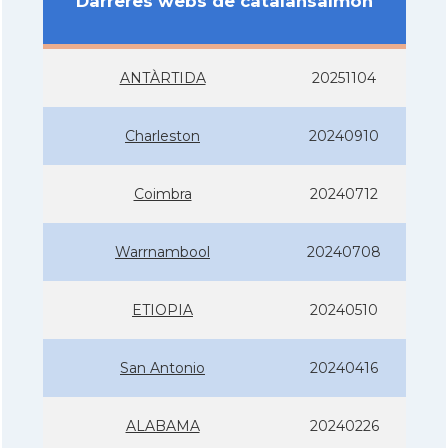
Darreres webs de catalansalmon
ANTÀRTIDA
20251104
Charleston
20240910
Coimbra
20240712
Warrnambool
20240708
ETIOPIA
20240510
San Antonio
20240416
ALABAMA
20240226