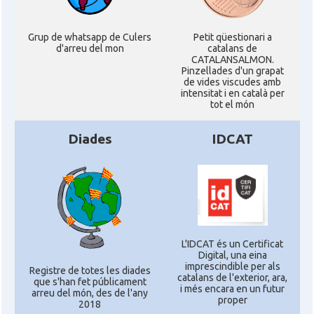
Grup de whatsapp de Culers
Petit qüestionari a
d'arreu del mon
catalans de
CATALANSALMON.
Pinzellades d'un grapat
de vides viscudes amb
intensitat i en català per
tot el món
Diades
IDCAT
L'IDCAT és un Certificat
Digital, una eina
imprescindible per als
Registre de totes les diades
catalans de l'exterior, ara,
que s'han fet públicament
i més encara en un futur
arreu del món, des de l'any
proper
2018