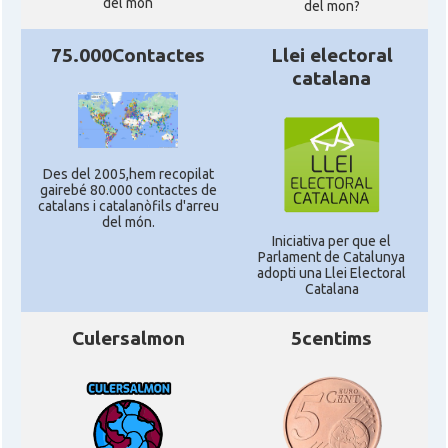
del món
del mon?
75.000Contactes
Llei electoral
catalana
Des del 2005,hem recopilat
gairebé 80.000 contactes de
catalans i catalanòfils d'arreu
del món.
Iniciativa per que el
Parlament de Catalunya
adopti una Llei Electoral
Catalana
Culersalmon
5centims