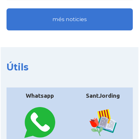
més noticies
Útils
Whatsapp
SantJording