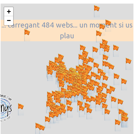
+
−
... carregant 484 webs... un moment si us
plau