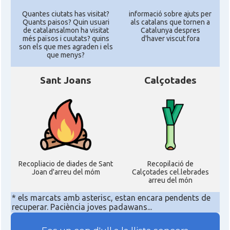
Quantes ciutats has visitat?
informació sobre ajuts per
Quants paisos? Quin usuari
als catalans que tornen a
de catalansalmon ha visitat
Catalunya despres
més països i cuutats? quins
d'haver viscut fora
son els que mes agraden i els
que menys?
Sant Joans
Calçotades
Recopliacio de diades de Sant
Recopilació de
Joan d'arreu del móm
Calçotades cel.lebrades
arreu del món
* els marcats amb asterisc, estan encara pendents de
recuperar. Paciència joves padawans...