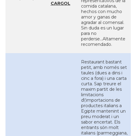
representativos de la
CARGOL
comida catalana,
hechos con mucho
amor y ganas de
agradar al comensal.
Sin duda es un lugar
para no
perderse...Altamente
recomendado.
Restaurant bastant
petit, amb només set
taules (dues a dins i
cinc a fora) i una carta
curta. Sap treure el
maxim partit de les
limitacions
d\'importacions de
productes italians a
Egipte mantenint un
preu moderat i un
sabor encertat. Els
entrants són molt
italians (parmeggiana,