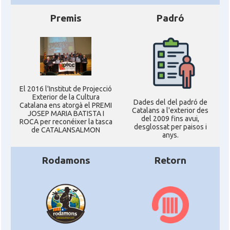
Premis
Padró
El 2016 l'Institut de Projecció
Exterior de la Cultura
Dades del del padró de
Catalana ens atorgà el PREMI
Catalans a l'exterior des
JOSEP MARIA BATISTA I
del 2009 fins avui,
ROCA per reconéixer la tasca
desglossat per paisos i
de CATALANSALMON
anys.
Rodamons
Retorn