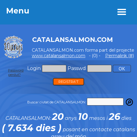
Menu
Menu
CATALANSALMON.COM
CATALANSALMON.com forma part del projecte
www.catalansalmon.com
- (0) -
Permalink (#)
Login
Passwd
Password
perdut?
REGISTRA'T
Buscar ciutat de CATALANSALMON:
20
10
26
CATALANSALMON:
anys
mesos i
dies
( 7.634 dies )
posant en contacte catalans
arreu del món