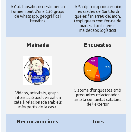
A Catalansalmon gestionem o
A Santjording.com reunim
formem part d'uns 250 grups
les diades de SantJordi
de whatsapp, geogràfics i
que es fan arreu del mon,
temàtics
i expliquem com fer-ne de
manera fàcil i sense
maldecaps logí­stics!
Mainada
Enquestes
Sistema d'enquestes amb
Ví­deos, activitats, grups i
preguntes relacionades
informació audiovisual en
amb la comunitat catalana
català relacionada amb els
de l'exterior
més petits de la casa.
Recomanacions
Jocs