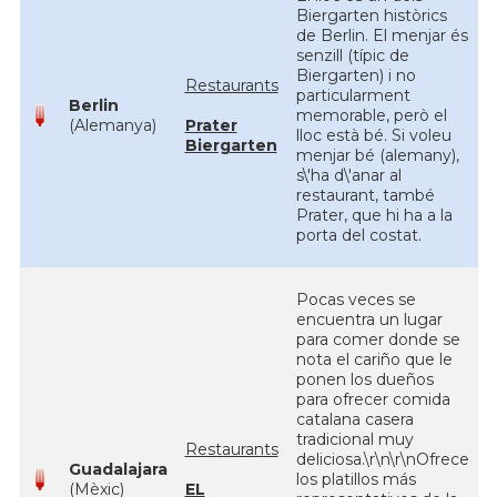
Biergarten històrics
de Berlin. El menjar és
senzill (típic de
Biergarten) i no
Restaurants
particularment
Berlin
memorable, però el
(Alemanya)
Prater
lloc està bé. Si voleu
Biergarten
menjar bé (alemany),
s\'ha d\'anar al
restaurant, també
Prater, que hi ha a la
porta del costat.
Pocas veces se
encuentra un lugar
para comer donde se
nota el cariño que le
ponen los dueños
para ofrecer comida
catalana casera
tradicional muy
Restaurants
deliciosa.\r\n\r\nOfrece
Guadalajara
los platillos más
(Mèxic)
EL