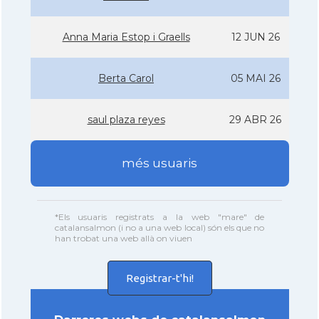
Anna Maria Estop i Graells
12 JUN 26
Berta Carol
05 MAI 26
saul plaza reyes
29 ABR 26
més usuaris
*Els usuaris registrats a la web "mare" de
catalansalmon (i no a una web local) són els que no
han trobat una web allà on viuen
Registrar-t'hi!