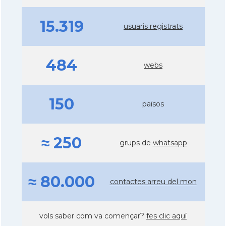
15.319
usuaris registrats
484
webs
150
països
≈ 250
grups de
whatsapp
≈ 80.000
contactes arreu del mon
vols saber com va començar?
fes clic aquí