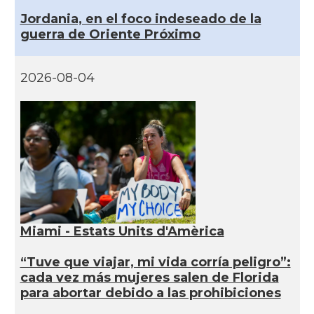
Jordania, en el foco indeseado de la
guerra de Oriente Próximo
2026-08-04
Miami - Estats Units d'Amèrica
“Tuve que viajar, mi vida corría peligro”:
cada vez más mujeres salen de Florida
para abortar debido a las prohibiciones