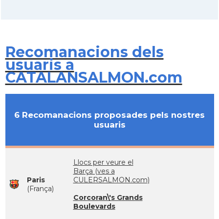
Recomanacions dels
usuaris a
CATALANSALMON.com
6 Recomanacions proposades pels nostres
usuaris
Llocs per veure el
Barça (ves a
Paris
CULERSALMON.com)
(França)
Corcoran\'s Grands
Boulevards