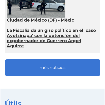
Ciudad de México (DF) - Mèxic
La Fiscalía da un giro político en el ‘caso
Ayotzinapa’ con la detención del
exgobernador de Guerrero Ángel
Aguirre
més noticies
Útils