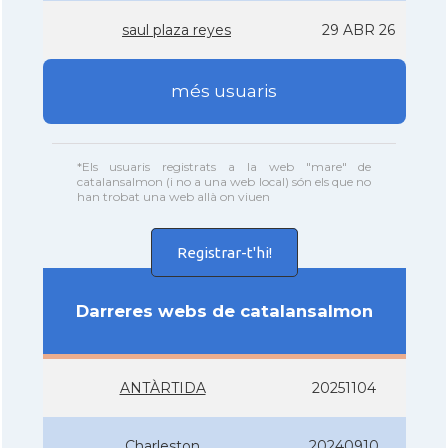
saul plaza reyes
29 ABR 26
més usuaris
*Els usuaris registrats a la web "mare" de
catalansalmon (i no a una web local) són els que no
han trobat una web allà on viuen
Registrar-t'hi!
Darreres webs de catalansalmon
ANTÀRTIDA
20251104
Charleston
20240910