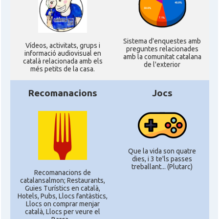
Sistema d'enquestes amb
Ví­deos, activitats, grups i
preguntes relacionades
informació audiovisual en
amb la comunitat catalana
català relacionada amb els
de l'exterior
més petits de la casa.
Recomanacions
Jocs
Que la vida son quatre
dies, i 3 te'ls passes
treballant... (Plutarc)
Recomanacions de
catalansalmon; Restaurants,
Guies Turístics en català,
Hotels, Pubs, Llocs fantàstics,
Llocs on comprar menjar
català, Llocs per veure el