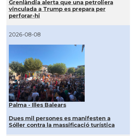
Grenlàndia alerta que una petroliera
vinculada a Trump es prepara per
perforar-hi
2026-08-08
Palma - Illes Balears
Dues mil persones es manifesten a
Sóller contra la massificació turística