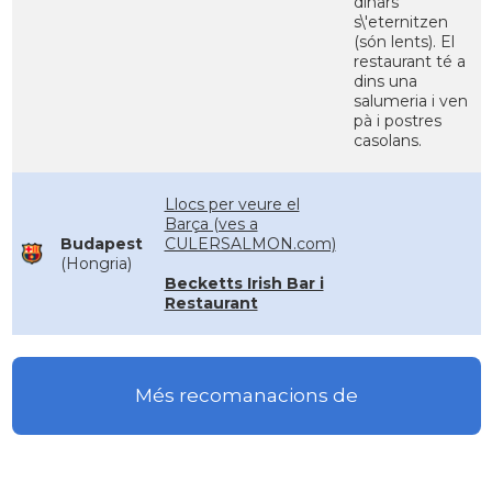
dinars
s\'eternitzen
(són lents). El
restaurant té a
dins una
salumeria i ven
pà i postres
casolans.
Llocs per veure el
Barça (ves a
Budapest
CULERSALMON.com)
(Hongria)
Becketts Irish Bar i
Restaurant
Més recomanacions de