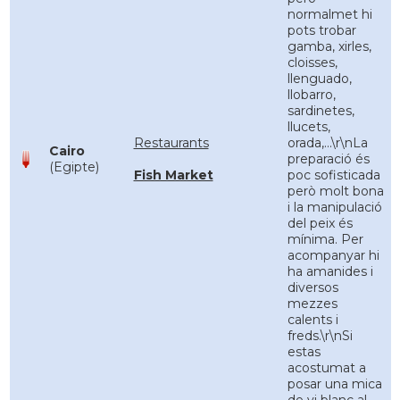
normalmet hi
pots trobar
gamba, xirles,
cloisses,
llenguado,
llobarro,
sardinetes,
llucets,
Restaurants
orada,...\r\nLa
Cairo
preparació és
(Egipte)
Fish Market
poc sofisticada
però molt bona
i la manipulació
del peix és
mínima. Per
acompanyar hi
ha amanides i
diversos
mezzes
calents i
freds.\r\nSi
estas
acostumat a
posar una mica