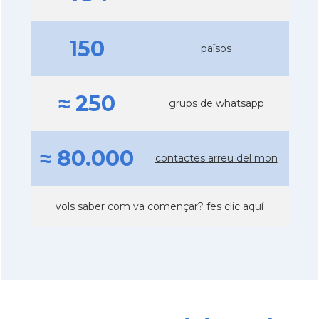
150
països
≈ 250
grups de
whatsapp
≈ 80.000
contactes arreu del mon
vols saber com va començar?
fes clic aquí