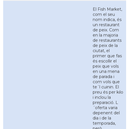
El Fish Market,
com el seu
nom indica, és
un restaurant
de peix. Com
en la majoria
de restaurants
de peix de la
ciutat, el
primer que fas
és escollir el
peix que vols
en una mena
de parada i
com vols que
te´l cuinin. El
preu és per kilo
i inclou la
preparació. L
´oferta varia
depenent del
dia i de la
temporada,
però