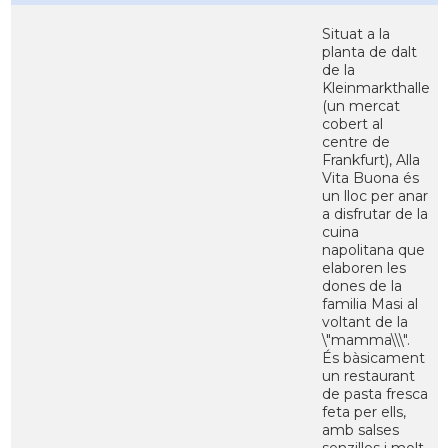
Situat a la
planta de dalt
de la
Kleinmarkthalle
(un mercat
cobert al
centre de
Frankfurt), Alla
Vita Buona és
un lloc per anar
a disfrutar de la
cuina
napolitana que
elaboren les
dones de la
familia Masi al
voltant de la
\"mamma\\\".
És bàsicament
un restaurant
de pasta fresca
feta per ells,
amb salses