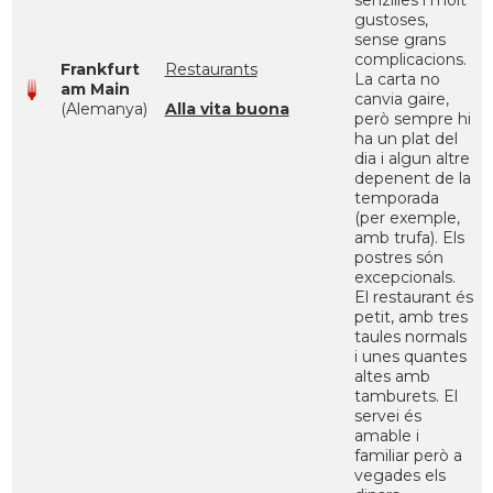
senzilles i molt
gustoses,
sense grans
complicacions.
Frankfurt
Restaurants
La carta no
am Main
canvia gaire,
(Alemanya)
Alla vita buona
però sempre hi
ha un plat del
dia i algun altre
depenent de la
temporada
(per exemple,
amb trufa). Els
postres són
excepcionals.
El restaurant és
petit, amb tres
taules normals
i unes quantes
altes amb
tamburets. El
servei és
amable i
familiar però a
vegades els