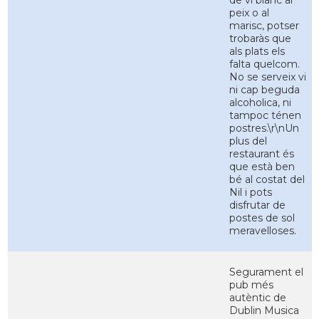
de vi blanc al
peix o al
marisc, potser
trobaràs que
als plats els
falta quelcom.
No se serveix vi
ni cap beguda
alcoholica, ni
tampoc ténen
postres.\r\nUn
plus del
restaurant és
que està ben
bé al costat del
Nil i pots
disfrutar de
postes de sol
meravelloses.
Segurament el
pub més
autèntic de
Dublin Musica