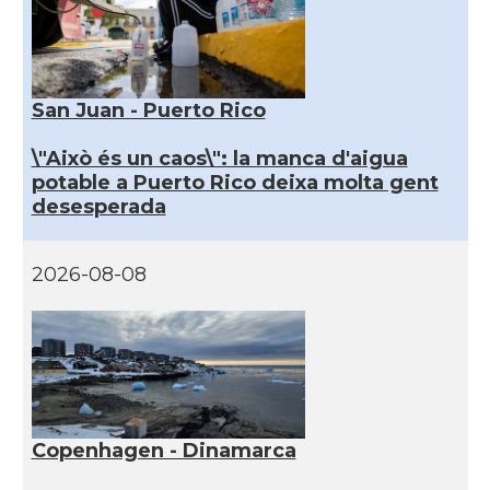
San Juan - Puerto Rico
\"Això és un caos\": la manca d'aigua
potable a Puerto Rico deixa molta gent
desesperada
2026-08-08
Copenhagen - Dinamarca