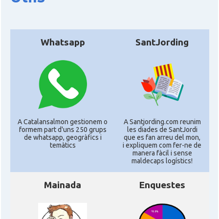
Whatsapp
SantJording
A Catalansalmon gestionem o
A Santjording.com reunim
formem part d'uns 250 grups
les diades de SantJordi
de whatsapp, geogràfics i
que es fan arreu del mon,
temàtics
i expliquem com fer-ne de
manera fàcil i sense
maldecaps logí­stics!
Mainada
Enquestes