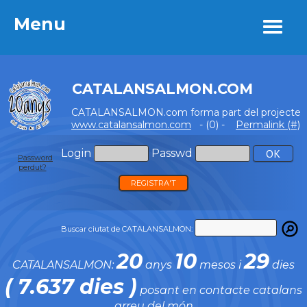
Menu
Menu
CATALANSALMON.COM
CATALANSALMON.com forma part del projecte
www.catalansalmon.com
- (0) -
Permalink (#)
Login
Passwd
Password
perdut?
REGISTRA'T
Buscar ciutat de CATALANSALMON:
20
10
29
CATALANSALMON:
anys
mesos i
dies
( 7.637 dies )
posant en contacte catalans
arreu del món