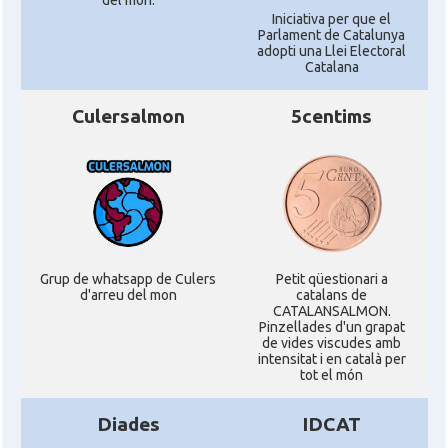
del món.
Iniciativa per que el
Parlament de Catalunya
adopti una Llei Electoral
Catalana
Culersalmon
5centims
Grup de whatsapp de Culers
Petit qüestionari a
d'arreu del mon
catalans de
CATALANSALMON.
Pinzellades d'un grapat
de vides viscudes amb
intensitat i en català per
tot el món
Diades
IDCAT