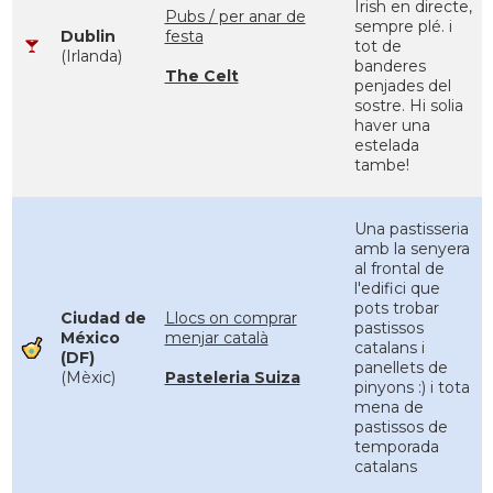
Irish en directe,
Pubs / per anar de
sempre plé. i
Dublin
festa
tot de
(Irlanda)
banderes
The Celt
penjades del
sostre. Hi solia
haver una
estelada
tambe!
Una pastisseria
amb la senyera
al frontal de
l'edifici que
pots trobar
Ciudad de
Llocs on comprar
pastissos
México
menjar català
catalans i
(DF)
panellets de
(Mèxic)
Pasteleria Suiza
pinyons :) i tota
mena de
pastissos de
temporada
catalans