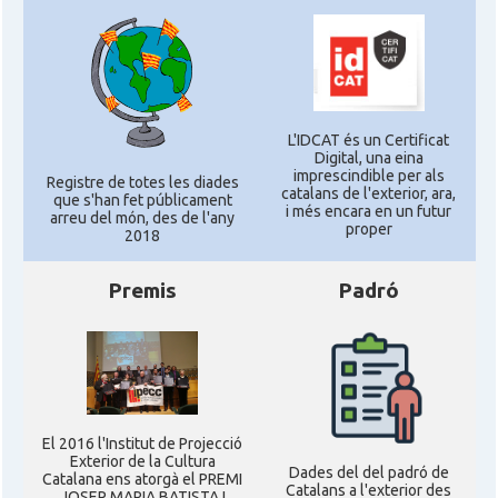
L'IDCAT és un Certificat
Digital, una eina
imprescindible per als
Registre de totes les diades
catalans de l'exterior, ara,
que s'han fet públicament
i més encara en un futur
arreu del món, des de l'any
proper
2018
Premis
Padró
El 2016 l'Institut de Projecció
Exterior de la Cultura
Dades del del padró de
Catalana ens atorgà el PREMI
Catalans a l'exterior des
JOSEP MARIA BATISTA I