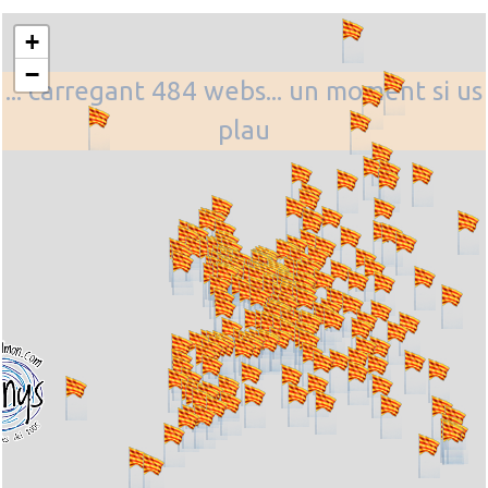
+
−
... carregant 484 webs... un moment si us
plau