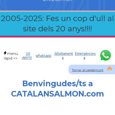
2005-2025: Fes un cop d'ull al
site dels 20 anys!!!!
menu
20
Allotjament
Emergències
whatsapp
ANYS!
a
a
ràpid >>
Tornar al capdamunt
Benvingudes/ts a
CATALANSALMON.com