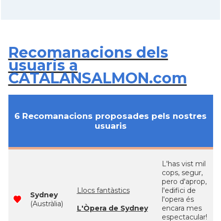
Recomanacions dels
usuaris a
CATALANSALMON.com
6 Recomanacions proposades pels nostres
usuaris
L'has vist mil
cops, segur,
pero d'aprop,
Llocs fantàstics
l'edifici de
Sydney
l'opera és
(Austràlia)
L'Òpera de Sydney
encara mes
espectacular!