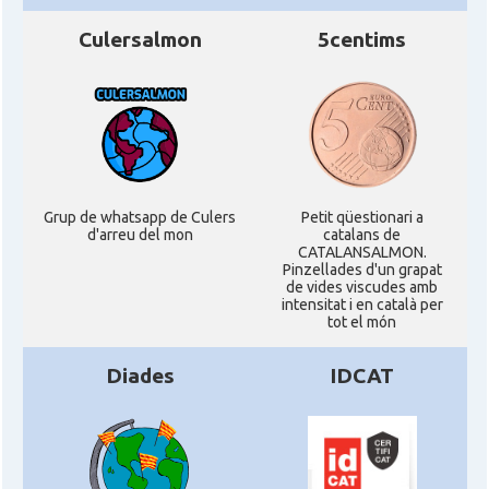
Culersalmon
5centims
Grup de whatsapp de Culers
Petit qüestionari a
d'arreu del mon
catalans de
CATALANSALMON.
Pinzellades d'un grapat
de vides viscudes amb
intensitat i en català per
tot el món
Diades
IDCAT