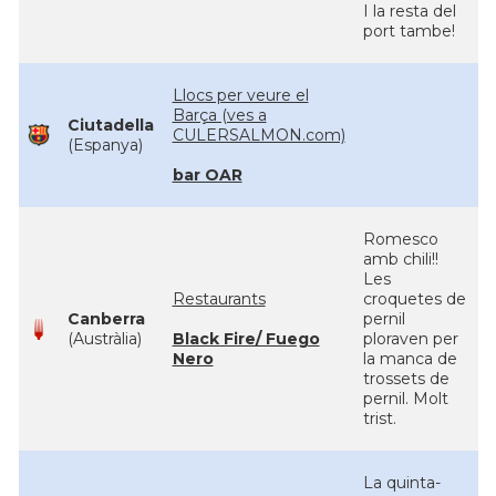
I la resta del
port tambe!
Llocs per veure el
Barça (ves a
Ciutadella
CULERSALMON.com)
(Espanya)
bar OAR
Romesco
amb chili!!
Les
Restaurants
croquetes de
Canberra
pernil
(Austràlia)
Black Fire/ Fuego
ploraven per
Nero
la manca de
trossets de
pernil. Molt
trist.
La quinta-