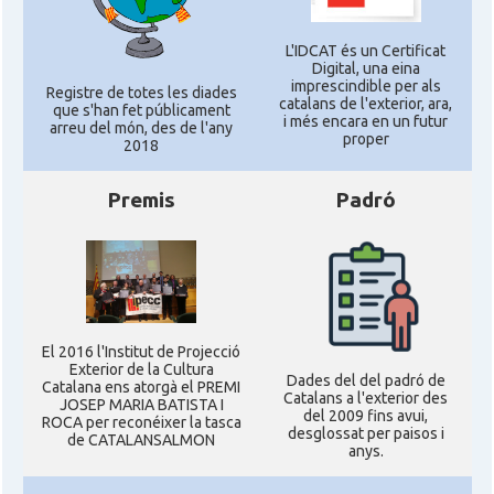
L'IDCAT és un Certificat
Digital, una eina
imprescindible per als
Registre de totes les diades
catalans de l'exterior, ara,
que s'han fet públicament
i més encara en un futur
arreu del món, des de l'any
proper
2018
Premis
Padró
El 2016 l'Institut de Projecció
Exterior de la Cultura
Dades del del padró de
Catalana ens atorgà el PREMI
Catalans a l'exterior des
JOSEP MARIA BATISTA I
del 2009 fins avui,
ROCA per reconéixer la tasca
desglossat per paisos i
de CATALANSALMON
anys.