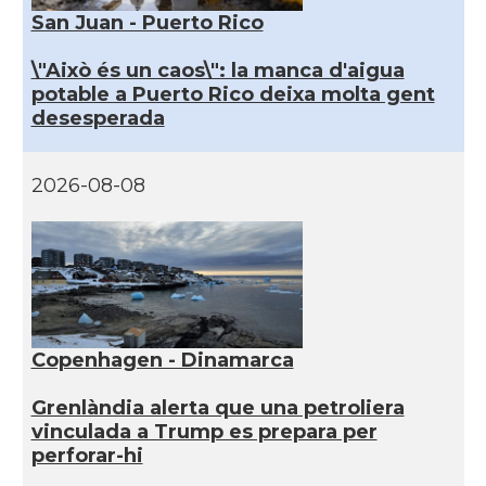
San Juan - Puerto Rico
\"Això és un caos\": la manca d'aigua
potable a Puerto Rico deixa molta gent
desesperada
2026-08-08
Copenhagen - Dinamarca
Grenlàndia alerta que una petroliera
vinculada a Trump es prepara per
perforar-hi