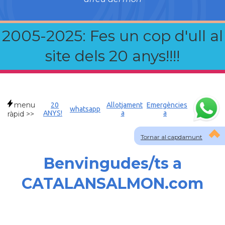
2005-2025: Fes un cop d'ull al
site dels 20 anys!!!!
menu
20
Allotjament
Emergències
whatsapp
ANYS!
a
a
ràpid >>
Tornar al capdamunt
Benvingudes/ts a
CATALANSALMON.com