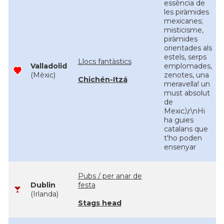
essència de
les piràmides
mexicanes;
misticisme,
piràmides
orientades als
estels, serps
Llocs fantàstics
Valladolid
emplomades,
(Mèxic)
zenotes, una
Chichén-Itzá
meravella! un
must absolut
de
Mexic,\r\nHi
ha guies
catalans que
t'ho poden
ensenyar
Pubs / per anar de
Dublin
festa
(Irlanda)
Stags head