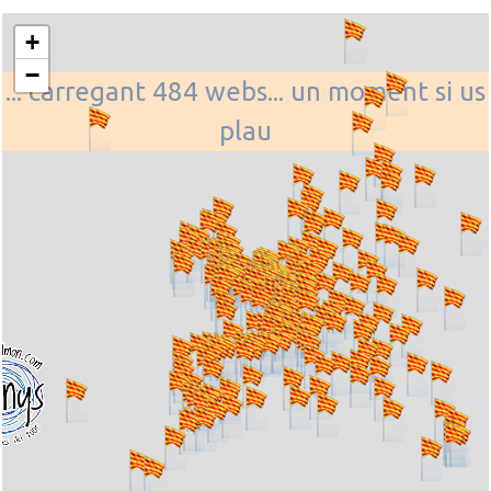
+
−
... carregant 484 webs... un moment si us
plau