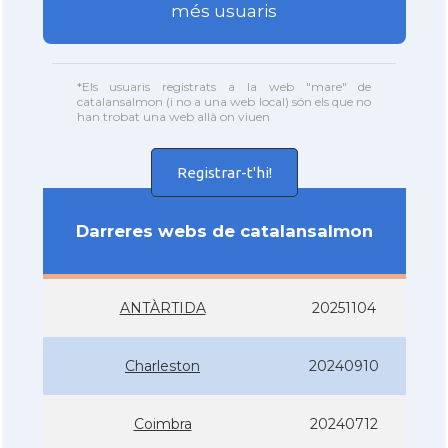
més usuaris
*Els usuaris registrats a la web "mare" de
catalansalmon (i no a una web local) són els que no
han trobat una web allà on viuen
Registrar-t'hi!
Darreres webs de catalansalmon
ANTÀRTIDA
20251104
Charleston
20240910
Coimbra
20240712