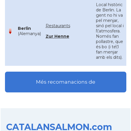
Local històric
de Berlin. La
gent no hi va
pel menjar,
Restaurants
sinó pel local i
Berlin
l\'atmosfera.
(Alemanya)
Zur Henne
Només fan
pollastre, que
és bo (i te\'l
fan menjar
amb els dits).
Més recomanacions de
CATALANSALMON.com