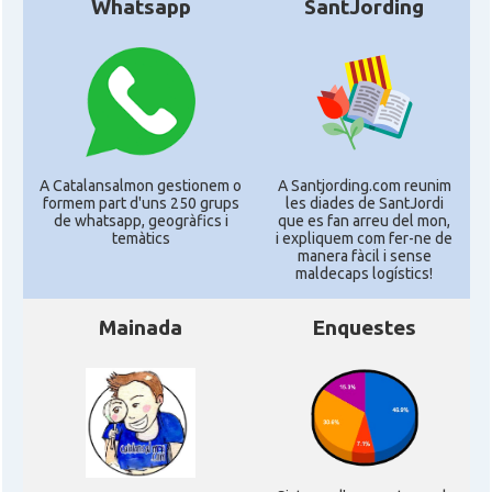
Whatsapp
SantJording
A Catalansalmon gestionem o
A Santjording.com reunim
formem part d'uns 250 grups
les diades de SantJordi
de whatsapp, geogràfics i
que es fan arreu del mon,
temàtics
i expliquem com fer-ne de
manera fàcil i sense
maldecaps logí­stics!
Mainada
Enquestes