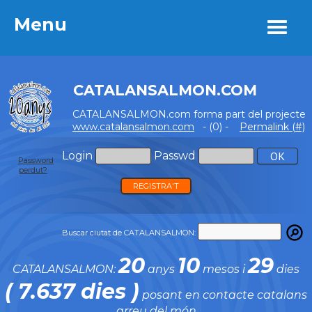
Menu
Menu
CATALANSALMON.COM
CATALANSALMON.com forma part del projecte
www.catalansalmon.com
- (0) -
Permalink (#)
Login
Passwd
Password
perdut?
REGISTRA'T
Buscar ciutat de CATALANSALMON:
20
10
29
CATALANSALMON:
anys
mesos i
dies
( 7.637 dies )
posant en contacte catalans
arreu del món