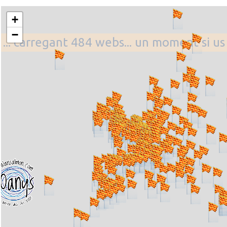
+
−
... carregant 484 webs... un moment si us