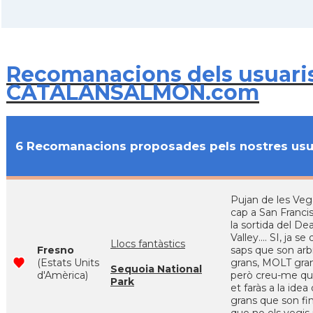
Recomanacions dels usuari
CATALANSALMON.com
6 Recomanacions proposades pels nostres usu
Pujan de les Veg
cap a San Francis
la sortida del De
Valley.... SI, ja se
Llocs fantàstics
Fresno
saps que son arb
(Estats Units
grans, MOLT grans
Sequoia National
d'Amèrica)
però creu-me qu
Park
et faràs a la idea 
grans que son fi