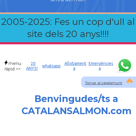
2005-2025: Fes un cop d'ull al
site dels 20 anys!!!!
menu
20
Allotjament
Emergències
whatsapp
ANYS!
a
a
ràpid >>
Tornar al capdamunt
Benvingudes/ts a
CATALANSALMON.com