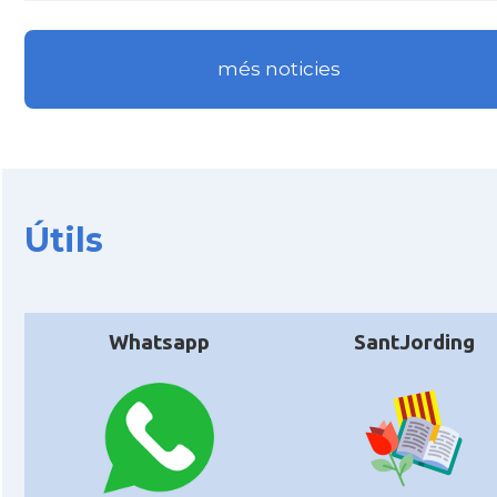
més noticies
Útils
Whatsapp
SantJording