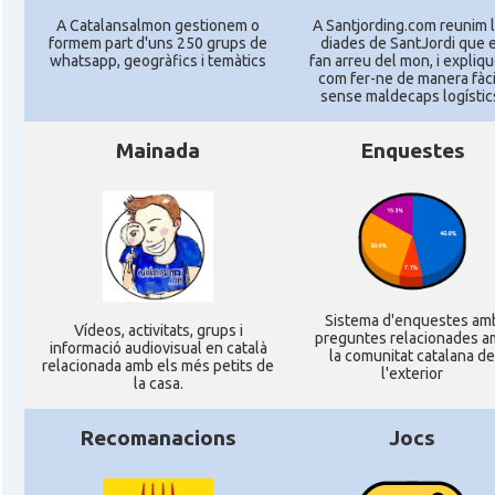
A Catalansalmon gestionem o
A Santjording.com reunim 
formem part d'uns 250 grups de
diades de SantJordi que 
whatsapp, geogràfics i temàtics
fan arreu del mon, i expliq
com fer-ne de manera fàcil
sense maldecaps logí­stic
Mainada
Enquestes
Sistema d'enquestes am
Ví­deos, activitats, grups i
preguntes relacionades a
informació audiovisual en català
la comunitat catalana de
relacionada amb els més petits de
l'exterior
la casa.
Recomanacions
Jocs