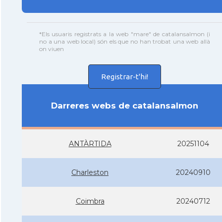
*Els usuaris registrats a la web "mare" de catalansalmon (i
no a una web local) són els que no han trobat una web allà
on viuen
Registrar-t'hi!
Darreres webs de catalansalmon
ANTÀRTIDA
20251104
Charleston
20240910
Coimbra
20240712