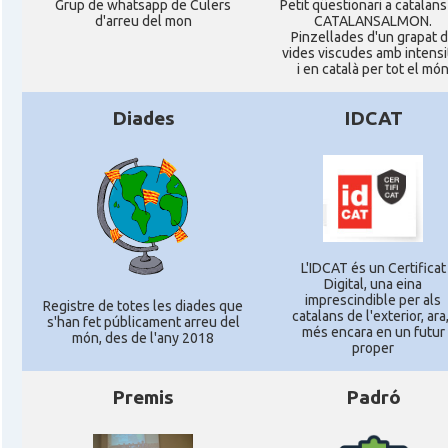
Grup de whatsapp de Culers
Petit qüestionari a catalans
d'arreu del mon
CATALANSALMON.
Pinzellades d'un grapat 
vides viscudes amb intensi
i en català per tot el mó
Diades
IDCAT
L'IDCAT és un Certificat
Digital, una eina
imprescindible per als
Registre de totes les diades que
catalans de l'exterior, ara,
s'han fet públicament arreu del
més encara en un futur
món, des de l'any 2018
proper
Premis
Padró