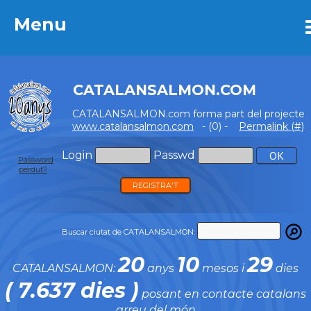
Menu
Menu
CATALANSALMON.COM
CATALANSALMON.com forma part del projecte
www.catalansalmon.com
- (0) -
Permalink (#)
Login
Passwd
Password
perdut?
REGISTRA'T
Buscar ciutat de CATALANSALMON:
20
10
29
CATALANSALMON:
anys
mesos i
dies
( 7.637 dies )
posant en contacte catalans
arreu del món