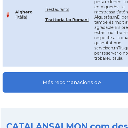
pinta.rnTenen la 
en Alguerès i la
Restaurants
Alghero
mestressa t'atén
(Itàlia)
Alguerès.rnEl pe
Trattoria Lo Romaní
també és molt at
agradable.Els pr
estan molt bé 
respecte a la qual
quantitat que
serveixen.rnTru
per reservar o no
trobareu taula.
Més recomanacions de
CATALANSALMON.com des