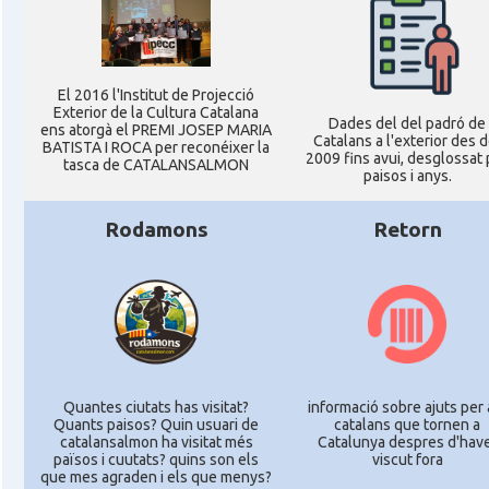
El 2016 l'Institut de Projecció
Exterior de la Cultura Catalana
Dades del del padró de
ens atorgà el PREMI JOSEP MARIA
Catalans a l'exterior des d
BATISTA I ROCA per reconéixer la
2009 fins avui, desglossat 
tasca de CATALANSALMON
paisos i anys.
Rodamons
Retorn
Quantes ciutats has visitat?
informació sobre ajuts per 
Quants paisos? Quin usuari de
catalans que tornen a
catalansalmon ha visitat més
Catalunya despres d'hav
països i cuutats? quins son els
viscut fora
que mes agraden i els que menys?