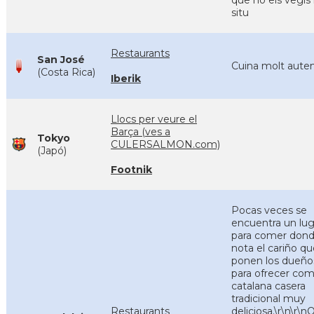
que no els vegis 
situ
Restaurants
San José
Cuina molt auten
(Costa Rica)
Iberik
Llocs per veure el
Barça (ves a
Tokyo
CULERSALMON.com)
(Japó)
Footnik
Pocas veces se
encuentra un lug
para comer dond
nota el cariño qu
ponen los dueño
para ofrecer com
catalana casera
tradicional muy
Restaurants
deliciosa.\r\n\r\n