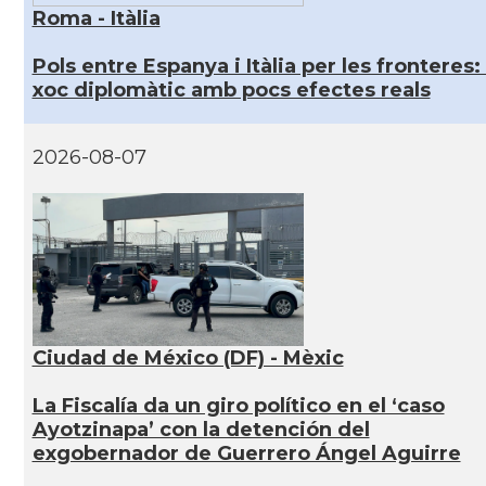
Roma - Itàlia
Pols entre Espanya i Itàlia per les fronteres:
xoc diplomàtic amb pocs efectes reals
2026-08-07
Ciudad de México (DF) - Mèxic
La Fiscalía da un giro político en el ‘caso
Ayotzinapa’ con la detención del
exgobernador de Guerrero Ángel Aguirre