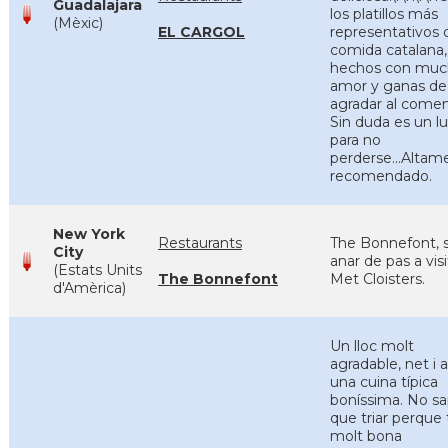
Guadalajara
los platillos más
(Mèxic)
EL CARGOL
representativos 
comida catalana,
hechos con mu
amor y ganas de
agradar al comen
Sin duda es un l
para no
perderse...Altam
recomendado.
New York
Restaurants
The Bonnefont, s
City
anar de pas a visi
(Estats Units
The Bonnefont
Met Cloisters.
d'Amèrica)
Un lloc molt
agradable, net i
una cuina típica
boníssima. No s
que triar perque 
molt bona