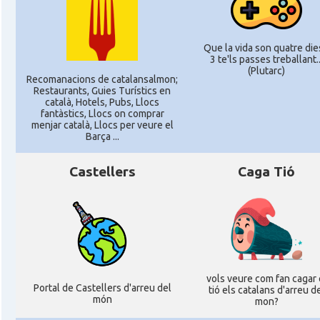
Que la vida son quatre dies
3 te'ls passes treballant..
(Plutarc)
Recomanacions de catalansalmon;
Restaurants, Guies Turístics en
català, Hotels, Pubs, Llocs
fantàstics, Llocs on comprar
menjar català, Llocs per veure el
Barça ...
Castellers
Caga Tió
vols veure com fan cagar 
Portal de Castellers d'arreu del
tió els catalans d'arreu d
món
mon?