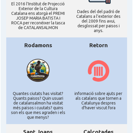
El 2016 l'Institut de Projecció
Exterior de la Cultura
Dades del del padró de
Catalana ens atorgà el PREMI
Catalans a l'exterior des
JOSEP MARIA BATISTA I
del 2009 fins avui,
ROCA per reconéixer la tasca
desglossat per paisos i
de CATALANSALMON
anys.
Rodamons
Retorn
Quantes ciutats has visitat?
informació sobre ajuts per
Quants paisos? Quin usuari
als catalans que tornen a
de catalansalmon ha visitat
Catalunya despres
més països i cuutats? quins
d'haver viscut fora
son els que mes agraden i els
que menys?
Sant Joans
Calçotades