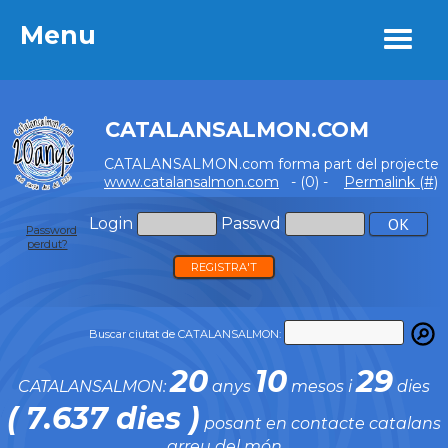
Menu
Menu
CATALANSALMON.COM
CATALANSALMON.com forma part del projecte
www.catalansalmon.com
- (0) -
Permalink (#)
Login
Passwd
Password
perdut?
REGISTRA'T
Buscar ciutat de CATALANSALMON:
20
10
29
CATALANSALMON:
anys
mesos i
dies
( 7.637 dies )
posant en contacte catalans
arreu del món