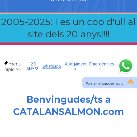
2005-2025: Fes un cop d'ull al
site dels 20 anys!!!!
menu
20
Allotjament
Emergències
whatsapp
ANYS!
a
a
ràpid >>
Tornar al capdamunt
Benvingudes/ts a
CATALANSALMON.com