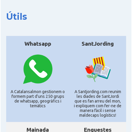
Útils
Whatsapp
SantJording
A Catalansalmon gestionem o
A Santjording.com reunim
formem part d'uns 250 grups
les diades de SantJordi
de whatsapp, geogràfics i
que es fan arreu del mon,
temàtics
i expliquem com fer-ne de
manera fàcil i sense
maldecaps logí­stics!
Mainada
Enquestes