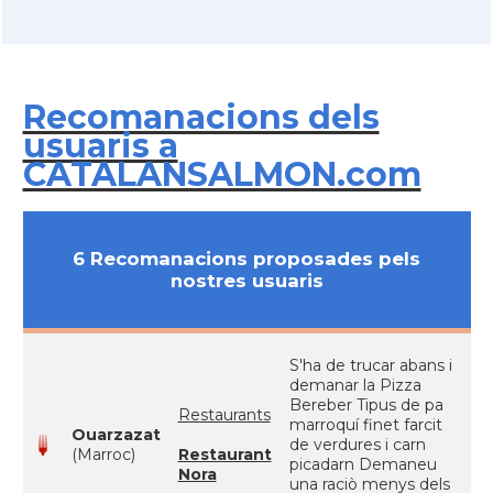
Recomanacions dels
usuaris a
CATALANSALMON.com
6 Recomanacions proposades pels
nostres usuaris
S'ha de trucar abans i
demanar la Pizza
Bereber Tipus de pa
Restaurants
marroquí finet farcit
Ouarzazat
de verdures i carn
(Marroc)
Restaurant
picadarn Demaneu
Nora
una raciò menys dels