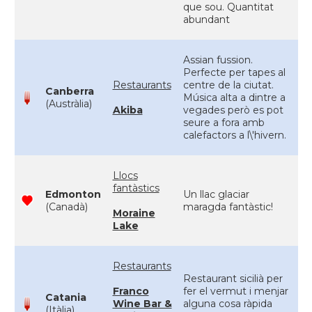
que sou. Quantitat
abundant
Assian fussion.
Perfecte per tapes al
Restaurants
centre de la ciutat.
Canberra
Música alta a dintre a
(Austràlia)
Akiba
vegades però es pot
seure a fora amb
calefactors a l\'hivern.
Llocs
fantàstics
Edmonton
Un llac glaciar
(Canadà)
maragda fantàstic!
Moraine
Lake
Restaurants
Restaurant sicilià per
Franco
fer el vermut i menjar
Catania
Wine Bar &
alguna cosa ràpida
(Itàlia)