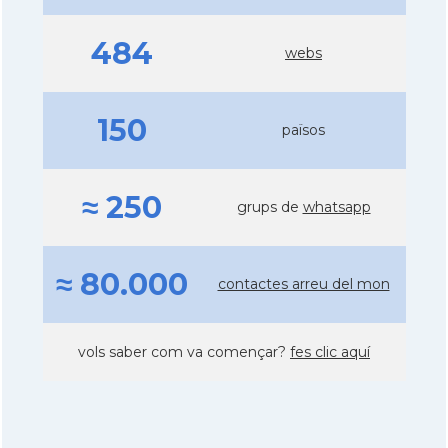
484
webs
150
països
≈ 250
grups de
whatsapp
≈ 80.000
contactes arreu del mon
vols saber com va començar?
fes clic aquí