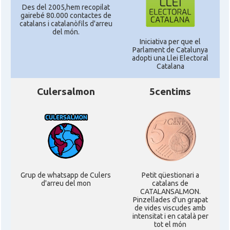
Des del 2005,hem recopilat
gairebé 80.000 contactes de
catalans i catalanòfils d'arreu
del món.
Iniciativa per que el
Parlament de Catalunya
adopti una Llei Electoral
Catalana
Culersalmon
5centims
Grup de whatsapp de Culers
Petit qüestionari a
d'arreu del mon
catalans de
CATALANSALMON.
Pinzellades d'un grapat
de vides viscudes amb
intensitat i en català per
tot el món