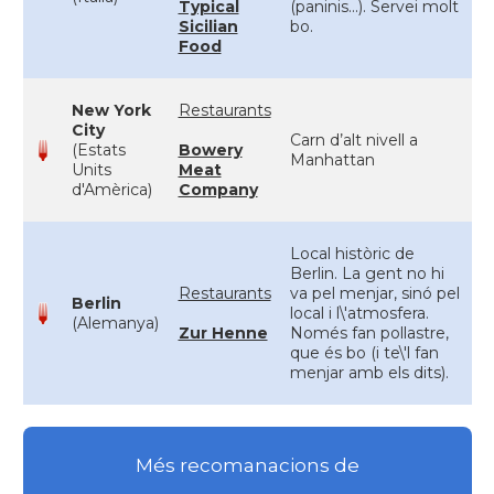
Typical
(paninis...). Servei molt
Sicilian
bo.
Food
New York
Restaurants
City
Carn d’alt nivell a
(Estats
Bowery
Manhattan
Units
Meat
d'Amèrica)
Company
Local històric de
Berlin. La gent no hi
Restaurants
va pel menjar, sinó pel
Berlin
local i l\'atmosfera.
(Alemanya)
Zur Henne
Només fan pollastre,
que és bo (i te\'l fan
menjar amb els dits).
Més recomanacions de