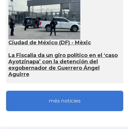
Ciudad de México (DF) - Mèxic
La Fiscalía da un giro político en el ‘caso
Ayotzinapa’ con la detención del
exgobernador de Guerrero Ángel
Aguirre
més noticies