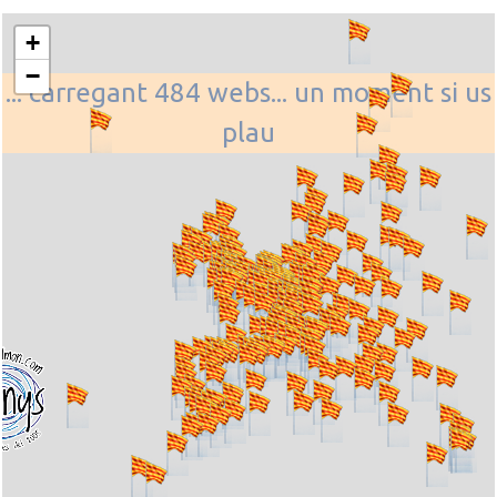
+
−
... carregant 484 webs... un moment si us
plau