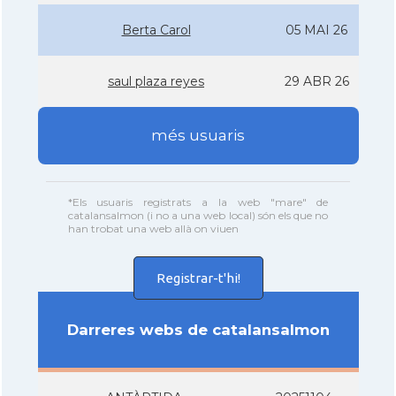
Berta Carol
05 MAI 26
saul plaza reyes
29 ABR 26
més usuaris
*Els usuaris registrats a la web "mare" de
catalansalmon (i no a una web local) són els que no
han trobat una web allà on viuen
Registrar-t'hi!
Darreres webs de catalansalmon