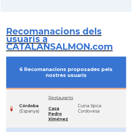
Recomanacions dels
usuaris a
CATALANSALMON.com
6 Recomanacions proposades pels
nostres usuaris
Restaurants
Córdoba
Cuina típica
Casa
(Espanya)
Cordovesa
Pedro
Ximénez