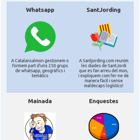
Whatsapp
SantJording
A Catalansalmon gestionem o
A Santjording.com reunim
formem part d'uns 250 grups
les diades de SantJordi
de whatsapp, geogràfics i
que es fan arreu del mon,
temàtics
i expliquem com fer-ne de
manera fàcil i sense
maldecaps logí­stics!
Mainada
Enquestes