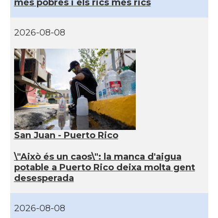
més pobres i els rics més rics
2026-08-08
San Juan - Puerto Rico
\"Això és un caos\": la manca d'aigua
potable a Puerto Rico deixa molta gent
desesperada
2026-08-08