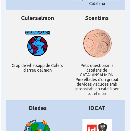
Catalana
Culersalmon
5centims
Grup de whatsapp de Culers
Petit qüestionari a
d'arreu del mon
catalans de
CATALANSALMON.
Pinzellades d'un grapat
de vides viscudes amb
intensitat i en català per
tot el món
Diades
IDCAT