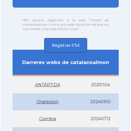
*Els usuaris registrats a la web "mare" de
catalansalmon (i no a una web local) són els que no
han trobat una web allà on viuen
Registrar-t'hi!
Darreres webs de catalansalmon
ANTÀRTIDA
20251104
Charleston
20240910
Coimbra
20240712