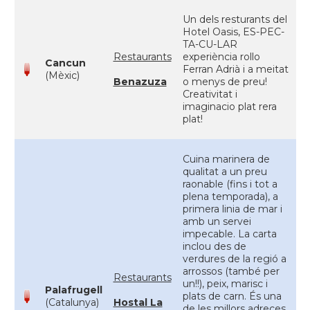
Un dels resturants del
Hotel Oasis, ES-PEC-
TA-CU-LAR
Restaurants
experiència rollo
Cancun
Ferran Adrià i a meitat
(Mèxic)
Benazuza
o menys de preu!
Creativitat i
imaginacio plat rera
plat!
Cuina marinera de
qualitat a un preu
raonable (fins i tot a
plena temporada), a
primera linia de mar i
amb un servei
impecable. La carta
inclou des de
verdures de la regió a
arrossos (també per
Restaurants
un!!), peix, marisc i
Palafrugell
plats de carn. És una
(Catalunya)
Hostal La
de les millors adreces