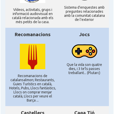
Sistema d'enquestes amb
Ví­deos, activitats, grups i
preguntes relacionades
informació audiovisual en
amb la comunitat catalana
català relacionada amb els
de l'exterior
més petits de la casa.
Recomanacions
Jocs
Que la vida son quatre
dies, i 3 te'ls passes
treballant... (Plutarc)
Recomanacions de
catalansalmon; Restaurants,
Guies Turístics en català,
Hotels, Pubs, Llocs fantàstics,
Llocs on comprar menjar
català, Llocs per veure el
Barça ...
Castellers
Caga Tió