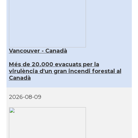
Vancouver - Canadà
Més de 20.000 evacuats per la
virulència d'un gran incendi forestal al
Canadà
2026-08-09