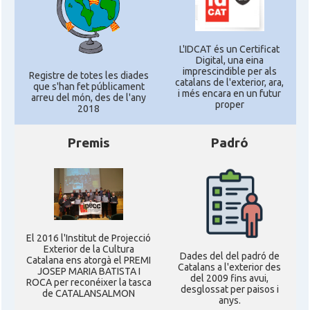
L'IDCAT és un Certificat
Digital, una eina
imprescindible per als
Registre de totes les diades
catalans de l'exterior, ara,
que s'han fet públicament
i més encara en un futur
arreu del món, des de l'any
proper
2018
Premis
Padró
El 2016 l'Institut de Projecció
Exterior de la Cultura
Dades del del padró de
Catalana ens atorgà el PREMI
Catalans a l'exterior des
JOSEP MARIA BATISTA I
del 2009 fins avui,
ROCA per reconéixer la tasca
desglossat per paisos i
de CATALANSALMON
anys.