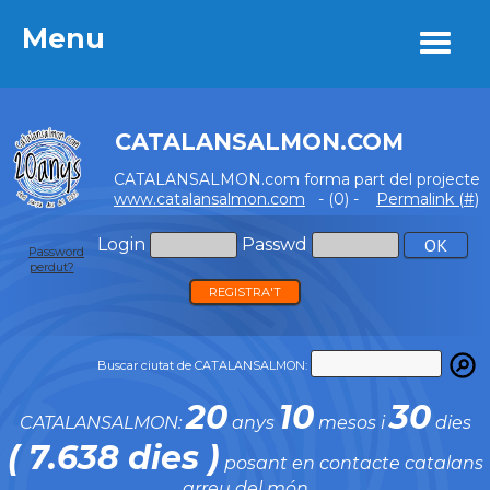
Menu
Menu
CATALANSALMON.COM
CATALANSALMON.com forma part del projecte
www.catalansalmon.com
- (0) -
Permalink (#)
Login
Passwd
Password
perdut?
REGISTRA'T
Buscar ciutat de CATALANSALMON:
20
10
30
CATALANSALMON:
anys
mesos i
dies
( 7.638 dies )
posant en contacte catalans
arreu del món