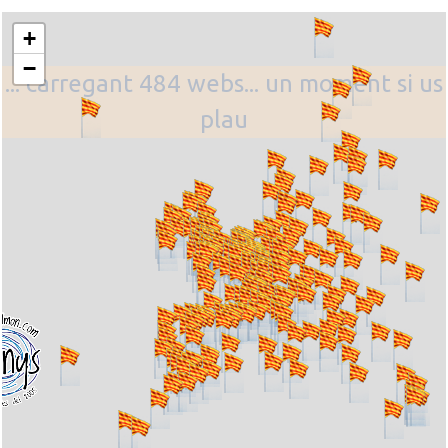
+
−
... carregant 484 webs... un moment si us
plau