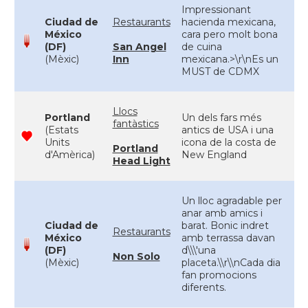
Impressionant
Ciudad de
Restaurants
hacienda mexicana,
México
cara pero molt bona
(DF)
San Angel
de cuina
(Mèxic)
Inn
mexicana.>\r\nEs un
MUST de CDMX
Llocs
Portland
Un dels fars més
fantàstics
(Estats
antics de USA i una
Units
icona de la costa de
Portland
d'Amèrica)
New England
Head Light
Un lloc agradable per
anar amb amics i
Ciudad de
barat. Bonic indret
Restaurants
México
amb terrassa davan
(DF)
d\\\'una
Non Solo
(Mèxic)
placeta.\\r\\nCada dia
fan promocions
diferents.