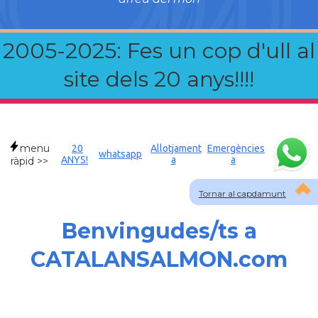
2005-2025: Fes un cop d'ull al
site dels 20 anys!!!!
menu
20
Allotjament
Emergències
whatsapp
ANYS!
a
a
ràpid >>
Tornar al capdamunt
Benvingudes/ts a
CATALANSALMON.com