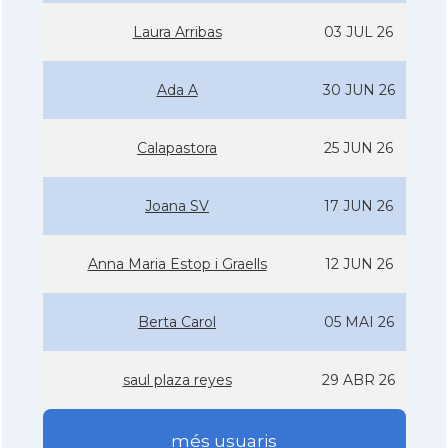
Laura Arribas
03 JUL 26
Ada A
30 JUN 26
Calapastora
25 JUN 26
Joana SV
17 JUN 26
Anna Maria Estop i Graells
12 JUN 26
Berta Carol
05 MAI 26
saul plaza reyes
29 ABR 26
més usuaris