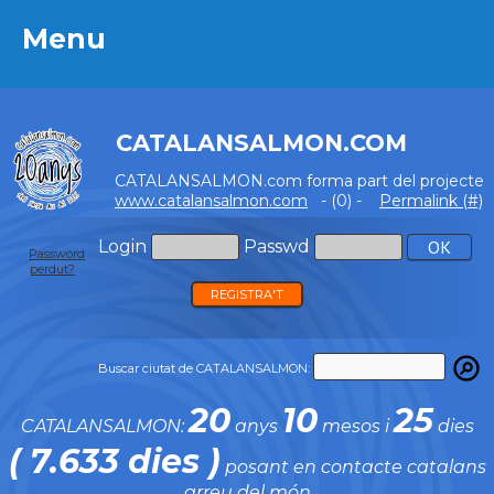
Menu
Menu
CATALANSALMON.COM
CATALANSALMON.com forma part del projecte
www.catalansalmon.com
- (0) -
Permalink (#)
Login
Passwd
Password
perdut?
REGISTRA'T
Buscar ciutat de CATALANSALMON:
20
10
25
CATALANSALMON:
anys
mesos i
dies
( 7.633 dies )
posant en contacte catalans
arreu del món