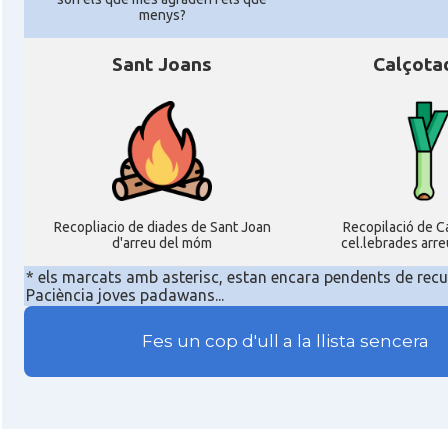
menys?
Sant Joans
Calçota
Recopliacio de diades de Sant Joan
Recopilació de C
d'arreu del móm
cel.lebrades arr
* els marcats amb asterisc, estan encara pendents de recu
Paciència joves padawans...
Fes un cop d'ull a la llista sencera