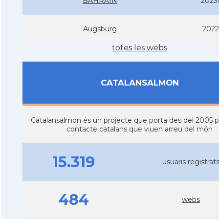
BAHRAIN
2023
Augsburg
2022
totes les webs
CATALANSALMON
Catalansalmon és un projecte que porta des del 2005 
contacte catalans que viuen arreu del món
15.319
usuaris registrat
484
webs