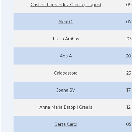
Cristina Fernandez Garcia (Pluges)
09
Aleix G.
07
Laura Arribas
03
Ada A
30
Calapastora
25
Joana SV
17
Anna Maria Estop i Graells
12
Berta Carol
05