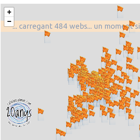
+
−
... carregant 484 webs... un moment si