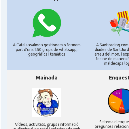
A Catalansalmon gestionem o formem
A Santjording.com
part d'uns 250 grups de whatsapp,
diades de SantJord
geogràfics i temàtics
arreu del mon, i e
fer-ne de manera f
maldecaps logí
Mainada
Enques
Sistema d'enqu
Ví­deos, activitats, grups i informació
preguntes relacion