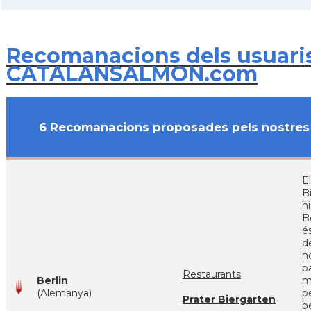
Recomanacions dels usuari
CATALANSALMON.com
6 Recomanacions proposades pels nostres 
El
B
h
B
és
d
n
p
Restaurants
Berlin
m
(Alemanya)
pe
Prater Biergarten
b