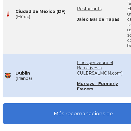
f
Restaurants
El
Ciudad de México (DF)
u
(Mèxic)
Jaleo Bar de Tapas
c
D
u
s
c
b
Llocs per veure el
Barça (ves a
Dublin
CULERSALMON.com)
(Irlanda)
Murrays - Formerly
Frazers
Més recomanacions de