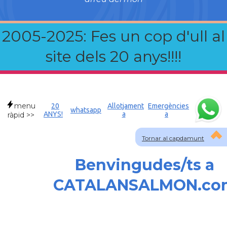
2005-2025: Fes un cop d'ull al
site dels 20 anys!!!!
menu
20
Allotjament
Emergències
whatsapp
ANYS!
a
a
ràpid >>
Tornar al capdamunt
Benvingudes/ts a
CATALANSALMON.co