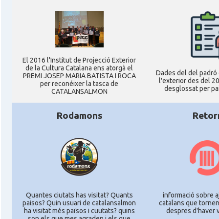
El 2016 l'Institut de Projecció Exterior
de la Cultura Catalana ens atorgà el
Dades del del padró 
PREMI JOSEP MARIA BATISTA I ROCA
l'exterior des del 20
per reconéixer la tasca de
desglossat per pai
CATALANSALMON
Rodamons
Retor
Quantes ciutats has visitat? Quants
informació sobre a
paisos? Quin usuari de catalansalmon
catalans que tornen
ha visitat més països i cuutats? quins
despres d'haver v
son els que mes agraden i els que