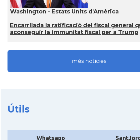
Washington - Estats Units d'Amèrica
Encarrilada la ratificació del fiscal general 
aconseguir la immunitat fiscal per a Trump
més noticies
Útils
Whatsapp
SantJor