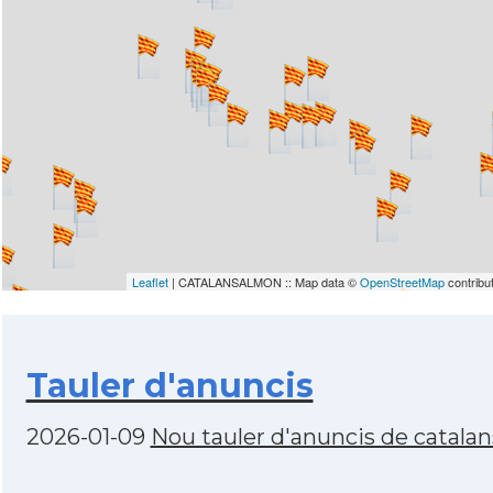
Leaflet
| CATALANSALMON :: Map data ©
OpenStreetMap
contribu
Tauler d'anuncis
2026-01-09
Nou tauler d'anuncis de catala