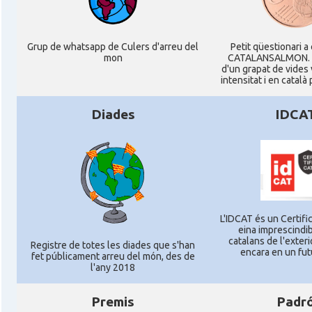
Grup de whatsapp de Culers d'arreu del
Petit qüestionari a
mon
CATALANSALMON. P
d'un grapat de vides
intensitat i en català
Diades
IDCA
L'IDCAT és un Certific
eina imprescindib
catalans de l'exterio
Registre de totes les diades que s'han
encara en un fut
fet públicament arreu del món, des de
l'any 2018
Premis
Padr