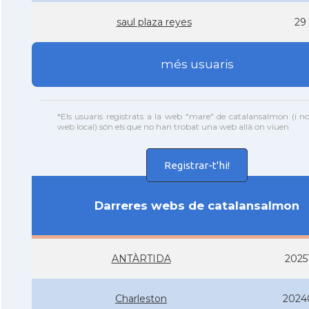
saul plaza reyes
29
més usuaris
*Els usuaris registrats a la web "mare" de catalansalmon (i n
web local) són els que no han trobat una web allà on viuen
Registrar-t'hi!
Darreres webs de catalansalmon
ANTÀRTIDA
2025
Charleston
2024