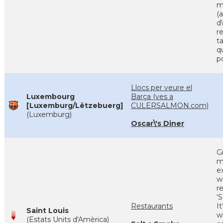
m
(
d\
r
t
qu
p
Llocs per veure el
Luxembourg
Barça (ves a
[Luxemburg/Lëtzebuerg]
CULERSALMON.com)
(Luxemburg)
Oscar\'s Diner
G
m
e
w
r
‘
Restaurants
It
Saint Louis
w
(Estats Units d'Amèrica)