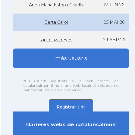
Anna Maria Estop i Graells
12 JUN 26
Berta Carol
05 MAI 26
saul plaza reyes
29 ABR 26
més usuaris
*Els usuaris registrats a la web "mare" de
catalansalmon (i no a una web local) són els que no
han trobat una web allà on viuen
Registrar-t'hi!
Darreres webs de catalansalmon