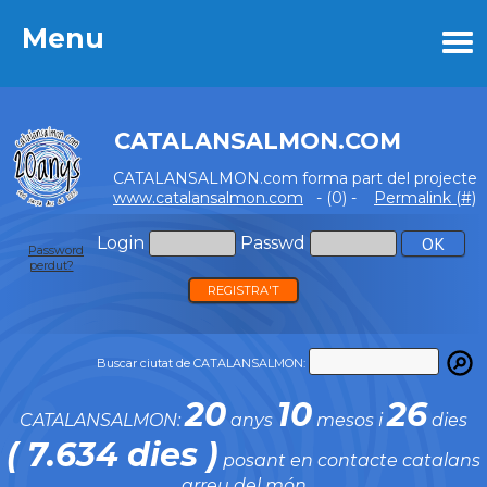
Menu
Menu
CATALANSALMON.COM
CATALANSALMON.com forma part del projecte
www.catalansalmon.com
- (0) -
Permalink (#)
Login
Passwd
Password
perdut?
REGISTRA'T
Buscar ciutat de CATALANSALMON:
20
10
26
CATALANSALMON:
anys
mesos i
dies
( 7.634 dies )
posant en contacte catalans
arreu del món