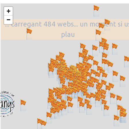
+
−
... carregant 484 webs... un moment si u
plau