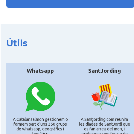
Útils
Whatsapp
SantJording
A Catalansalmon gestionem o
A Santjording.com reunim
formem part d'uns 250 grups
les diades de SantJordi que
de whatsapp, geogràfics i
es fan arreu del mon, i
temàtics
expliquem com fer-ne de