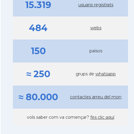
15.319
usuaris registrats
484
webs
150
països
≈ 250
grups de
whatsapp
≈ 80.000
contactes arreu del mon
vols saber com va començar?
fes clic aquí