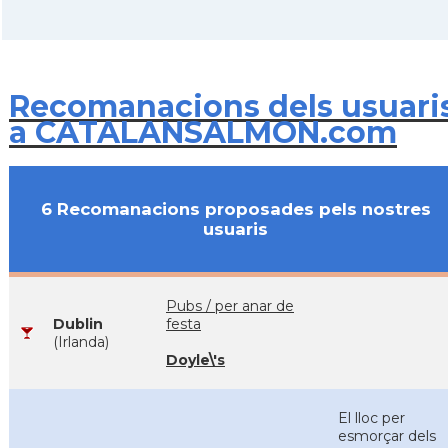
Recomanacions dels usuari
a CATALANSALMON.com
6 Recomanacions proposades pels nostres
usuaris
Pubs / per anar de
Dublin
festa
(Irlanda)
Doyle\'s
El lloc per
esmorçar dels