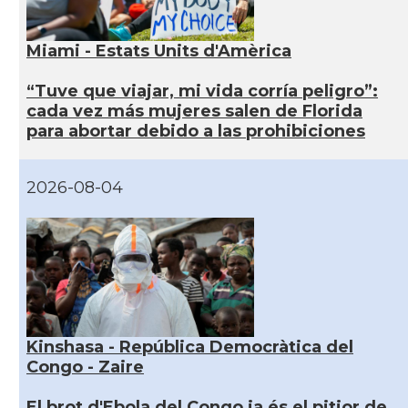
Miami - Estats Units d'Amèrica
“Tuve que viajar, mi vida corría peligro”:
cada vez más mujeres salen de Florida
para abortar debido a las prohibiciones
2026-08-04
Kinshasa - República Democràtica del
Congo - Zaire
El brot d'Ebola del Congo ja és el pitjor de