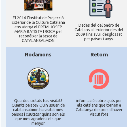
El 2016 l'Institut de Projecció
Exterior de la Cultura Catalana
Dades del del padró de
ens atorgà el PREMI JOSEP
Catalans a l'exterior des del
MARIA BATISTA I ROCA per
2009 fins avui, desglossat
reconéixer la tasca de
per paisos i anys.
CATALANSALMON
Rodamons
Retorn
Quantes ciutats has visitat?
informació sobre ajuts per
Quants paisos? Quin usuari de
als catalans que tornen a
catalansalmon ha visitat més
Catalunya despres d'haver
països i cuutats? quins son els
viscut fora
que mes agraden i els que
menys?