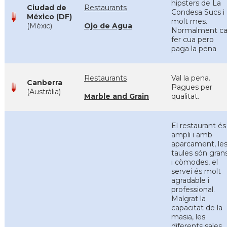
hipsters de La
Ciudad de
Restaurants
Condesa Sucs i
México (DF)
molt mes.
(Mèxic)
Ojo de Agua
Normalment ca
fer cua pero
paga la pena
Restaurants
Val la pena.
Canberra
Pagues per
(Austràlia)
Marble and Grain
qualitat.
El restaurant és
ampli i amb
aparcament, le
taules són gran
i còmodes, el
servei és molt
agradable i
professional.
Malgrat la
capacitat de la
masia, les
diferents sales