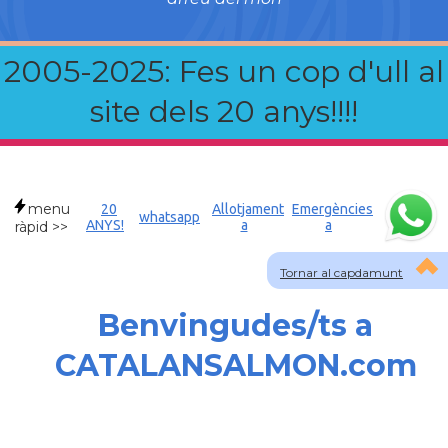
2005-2025: Fes un cop d'ull al
site dels 20 anys!!!!
menu
20
Allotjament
Emergències
whatsapp
ANYS!
a
a
ràpid >>
Tornar al capdamunt
Benvingudes/ts a
CATALANSALMON.com