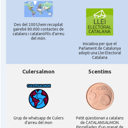
Des del 2005,hem recopilat
gairebé 80.000 contactes de
catalans i catalanòfils d'arreu
del món.
Iniciativa per que el
Parlament de Catalunya
adopti una Llei Electoral
Catalana
Culersalmon
5centims
Grup de whatsapp de Culers
Petit qüestionari a catalans
d'arreu del mon
de CATALANSALMON.
Pinzellades d'un grapat de