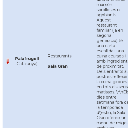
mai són
sorolloses ni
agobiants.
Aquest
restaurant
familiar (ja en
segona
generació) té
una carta
escollida i una
Restaurants
cuina acurada i
Palafrugell
amb ingredient
(Catalunya)
Sala Gran
de proximitat.
Dels entrants al
postres reflexe
la cuina gironin
en tots els seus
matissos. \r\nEl
dies entre
setmana fora d
la temporada
d\'estiu, la Sala
Gran ofereix un
menu de migdi