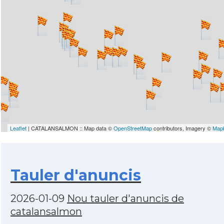
Leaflet
| CATALANSALMON :: Map data ©
OpenStreetMap
contributors, Imagery ©
Map
Tauler d'anuncis
2026-01-09
Nou tauler d'anuncis de
catalansalmon