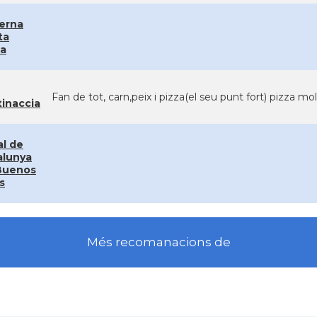
erna
ta
ia
Fan de tot, carn,peix i pizza(el seu punt fort) pizza mol
tinaccia
al de
alunya
Buenos
s
Més recomanacions de