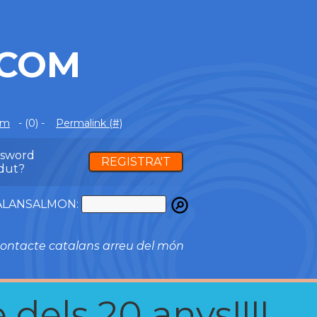
.COM
om
- (0) -
Permalink (#)
ssword
REGISTRA'T
dut?
ATALANSALMON:
ontacte catalans arreu del món
 dels 20 anys!!!!