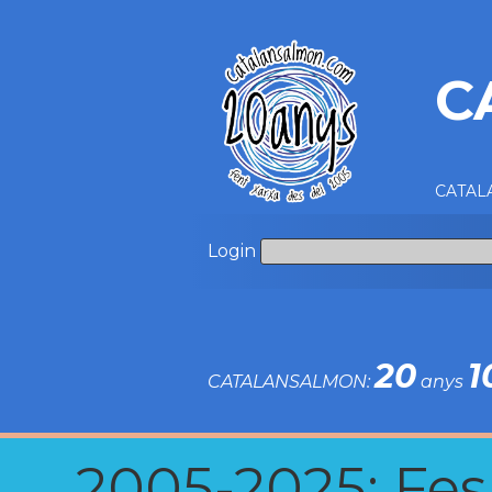
C
CATALA
Login
20
1
CATALANSALMON:
anys
2005-2025: Fes u