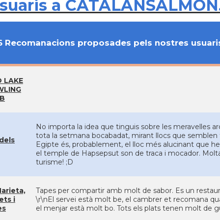
usuaris a CATALANSALMON
6 Recomanacions proposades pels nostres usuari
 LAKE
WLING
B
No importa la idea que tinguis sobre les meravelles ar
tota la setmana bocabadat, mirant llocs que semblen fe
 dels
Egipte és, probablement, el lloc més alucinant que hem v
el temple de Hapsepsut son de traca i mocador. Molta 
turisme! ;D
arieta,
Tapes per compartir amb molt de sabor. Es un restaurant
ets i
\r\nEl servei està molt be, el cambrer et recomana qu
es
el menjar està molt bo. Tots els plats tenen molt de gu