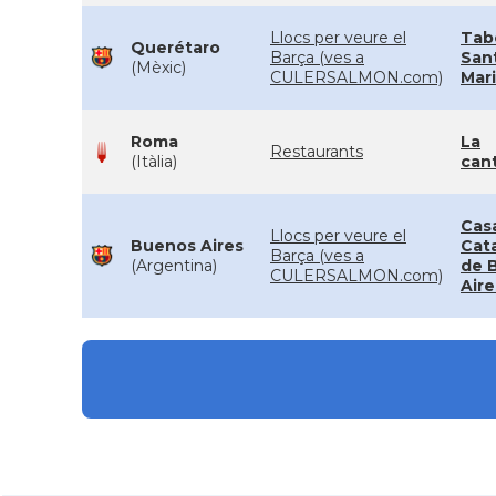
Llocs per veure el
Tab
Querétaro
Barça (ves a
San
(Mèxic)
CULERSALMON.com)
Mar
Roma
La
Restaurants
(Itàlia)
can
Cas
Llocs per veure el
Buenos Aires
Cat
Barça (ves a
(Argentina)
de 
CULERSALMON.com)
Aire