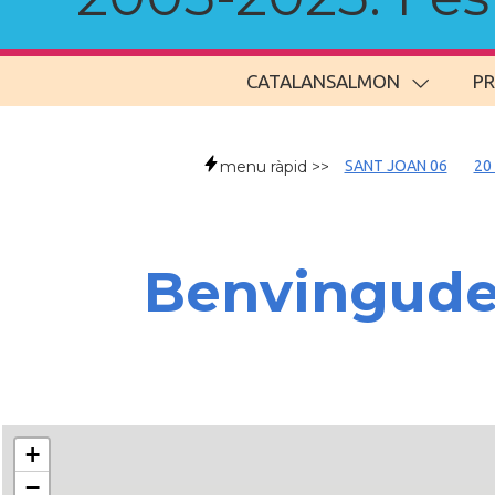
CATALANSALMON
P
menu ràpid >>
SANT JOAN 06
20
Benvingud
+
−