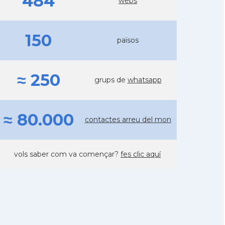
484
webs
150
països
≈ 250
grups de
whatsapp
≈ 80.000
contactes arreu del mon
vols saber com va començar?
fes clic aquí