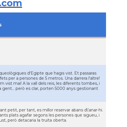
.com
s
queològiques d'Egipte que hagis vist. Et passaras
ts per a persones de 5 metros. Una darrera l'altre!
ist mai! A la vall dels reis, les diferents tombes, i
gent... però es clar, porten 5000 anys gestionant
 petit, per tant, es millor reservar abans d\'anar-hi.
ants plats agafar segons les persones que sigueu, i
st, però detacaria la truita oberta.