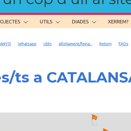
ROJECTES
UTILS
DIADES
XERREM?
 ANYS!
Whatsapp
Utils
allotjament/feina...
Retorn
FAQs
es/ts a CATALAN