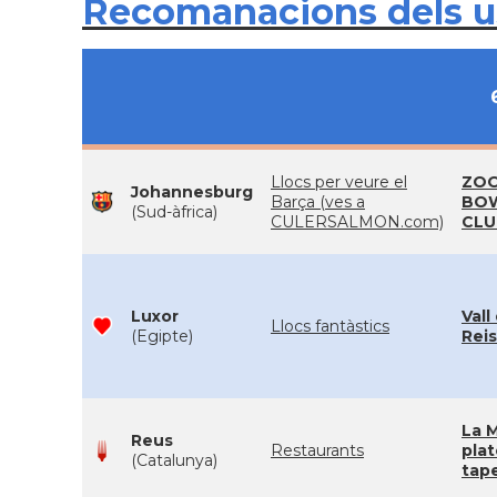
Recomanacions dels 
Llocs per veure el
ZOO
Johannesburg
Barça (ves a
BO
(Sud-àfrica)
CULERSALMON.com)
CLU
Luxor
Vall
Llocs fantàstics
(Egipte)
Reis
La M
Reus
Restaurants
plat
(Catalunya)
tap