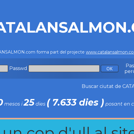
ATALANSALMON
NSALMON.com forma part del projecte
www.catalansalmon.c
Pa
Passwd
per
Buscar ciutat de C
0
25
( 7.633 dies )
mesos i
dies
posant en c
n cop d'ull al site