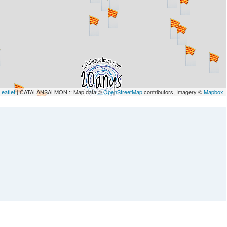
Leaflet
| CATALANSALMON :: Map data ©
OpenStreetMap
contributors, Imagery ©
Mapbox