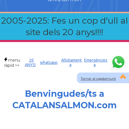
2005-2025: Fes un cop d'ull al
site dels 20 anys!!!!
menu
20
Allotjament
Emergències
whatsapp
ANYS!
a
a
ràpid >>
Tornar al capdamunt
Benvingudes/ts a
CATALANSALMON.com