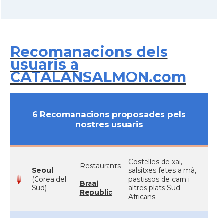
Recomanacions dels
usuaris a
CATALANSALMON.com
6 Recomanacions proposades pels
nostres usuaris
Costelles de xai,
Restaurants
Seoul
salsitxes fetes a mà,
(Corea del
pastissos de carn i
Braai
Sud)
altres plats Sud
Republic
Africans.