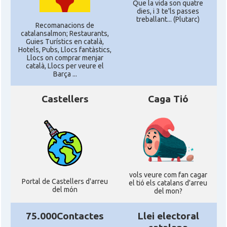
Que la vida son quatre
dies, i 3 te'ls passes
treballant... (Plutarc)
Recomanacions de
catalansalmon; Restaurants,
Guies Turístics en català,
Hotels, Pubs, Llocs fantàstics,
Llocs on comprar menjar
català, Llocs per veure el
Barça ...
Castellers
Caga Tió
vols veure com fan cagar
Portal de Castellers d'arreu
el tió els catalans d'arreu
del món
del mon?
75.000Contactes
Llei electoral