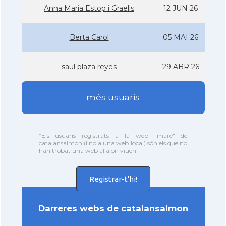
Anna Maria Estop i Graells
12 JUN 26
Berta Carol
05 MAI 26
saul plaza reyes
29 ABR 26
més usuaris
*Els usuaris registrats a la web "mare" de
catalansalmon (i no a una web local) són els que no
han trobat una web allà on viuen
Registrar-t'hi!
Darreres webs de catalansalmon