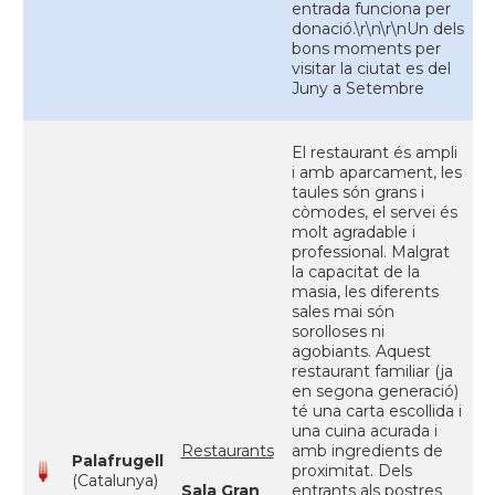
entrada funciona per
donació.\r\n\r\nUn dels
bons moments per
visitar la ciutat es del
Juny a Setembre
El restaurant és ampli
i amb aparcament, les
taules són grans i
còmodes, el servei és
molt agradable i
professional. Malgrat
la capacitat de la
masia, les diferents
sales mai són
sorolloses ni
agobiants. Aquest
restaurant familiar (ja
en segona generació)
té una carta escollida i
una cuina acurada i
Restaurants
amb ingredients de
Palafrugell
proximitat. Dels
(Catalunya)
Sala Gran
entrants als postres