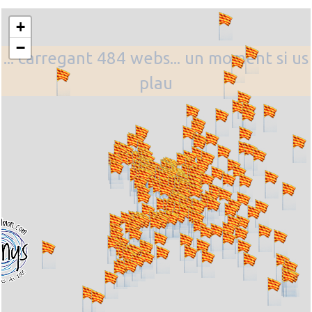
+
−
... carregant 484 webs... un moment si us
plau