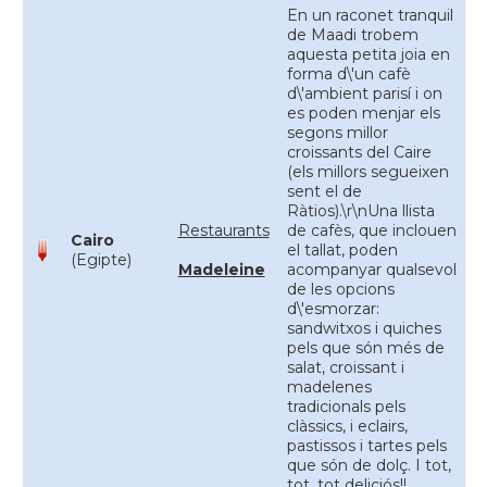
En un raconet tranquil
de Maadi trobem
aquesta petita joia en
forma d\'un cafè
d\'ambient parisí i on
es poden menjar els
segons millor
croissants del Caire
(els millors segueixen
sent el de
Ràtios).\r\nUna llista
Restaurants
de cafès, que inclouen
Cairo
el tallat, poden
(Egipte)
Madeleine
acompanyar qualsevol
de les opcions
d\'esmorzar:
sandwitxos i quiches
pels que són més de
salat, croissant i
madelenes
tradicionals pels
clàssics, i eclairs,
pastissos i tartes pels
que són de dolç. I tot,
tot, tot deliciós!!