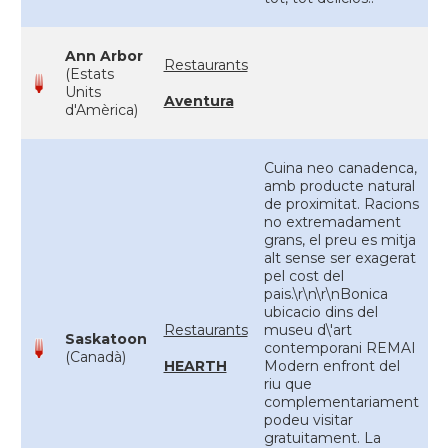
Ann Arbor
Restaurants
(Estats
Units
Aventura
d'Amèrica)
Cuina neo canadenca,
amb producte natural
de proximitat. Racions
no extremadament
grans, el preu es mitja
alt sense ser exagerat
pel cost del
pais.\r\n\r\nBonica
ubicacio dins del
Restaurants
museu d\'art
Saskatoon
contemporani REMAI
(Canadà)
HEARTH
Modern enfront del
riu que
complementariament
podeu visitar
gratuitament. La