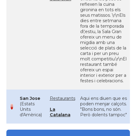
reflexen la cuina
gironina en tots els
seus matissos. \r\nEls
dies entre setmana
fora de la temporada
d\'estiu, la Sala Gran
ofereix un menu de
migdia amb una
selecció de plats de la
carta i per un preu
molt competitiu.\r\nEl
restaurant també
ofereix un espai
interior i exterior per a
festes i celebracions.
San Jose
Restaurants
Aqui ens diuen que es
(Estats
poden menjar calçots.
Units
La
"Bons bons, no són.
d'Amèrica)
Catalana
Però dolents tampoc"