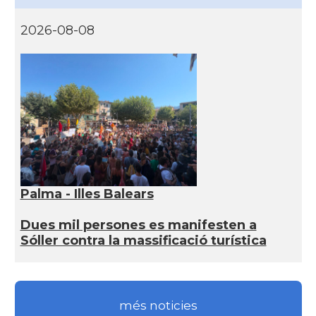
2026-08-08
Palma - Illes Balears
Dues mil persones es manifesten a
Sóller contra la massificació turística
més noticies