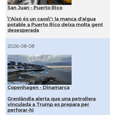
San Juan - Puerto Rico
\"Això és un caos\": la manca d'aigua
potable a Puerto Rico deixa molta gent
desesperada
2026-08-08
Copenhagen - Dinamarca
Grenlàndia alerta que una petroliera
vinculada a Trump es prepara per
perforar-hi