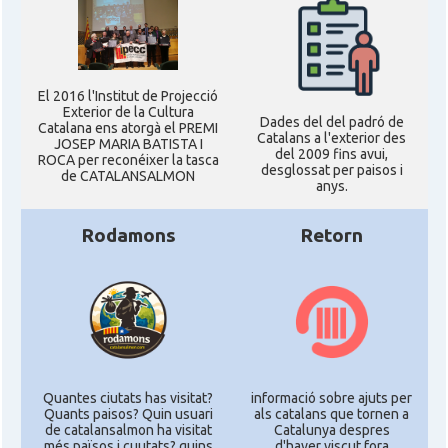
El 2016 l'Institut de Projecció
Exterior de la Cultura
Dades del del padró de
Catalana ens atorgà el PREMI
Catalans a l'exterior des
JOSEP MARIA BATISTA I
del 2009 fins avui,
ROCA per reconéixer la tasca
desglossat per paisos i
de CATALANSALMON
anys.
Rodamons
Retorn
Quantes ciutats has visitat?
informació sobre ajuts per
Quants paisos? Quin usuari
als catalans que tornen a
de catalansalmon ha visitat
Catalunya despres
més països i cuutats? quins
d'haver viscut fora