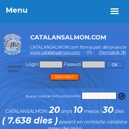
Menu
Menu
CATALANSALMON.COM
CATALANSALMON.com forma part del projecte
www.catalansalmon.com
- (0) -
Permalink (#)
Login
Passwd
Password
perdut?
REGISTRA'T
Buscar ciutat de CATALANSALMON:
20
10
30
CATALANSALMON:
anys
mesos i
dies
( 7.638 dies )
posant en contacte catalans
arreu del món