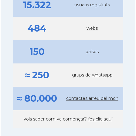
15.322
usuaris registrats
484
webs
150
països
≈ 250
grups de
whatsapp
≈ 80.000
contactes arreu del mon
vols saber com va començar?
fes clic aquí