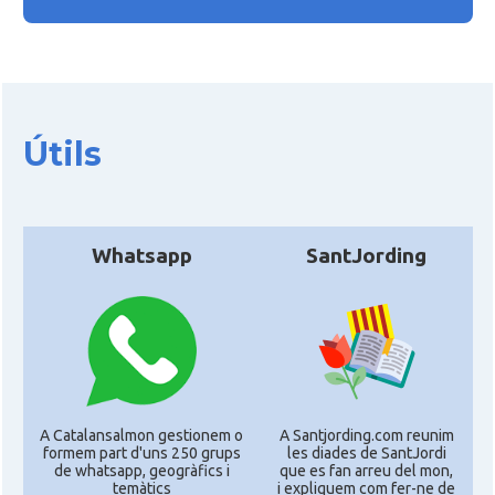
Útils
Whatsapp
SantJording
A Catalansalmon gestionem o
A Santjording.com reunim
formem part d'uns 250 grups
les diades de SantJordi
de whatsapp, geogràfics i
que es fan arreu del mon,
temàtics
i expliquem com fer-ne de