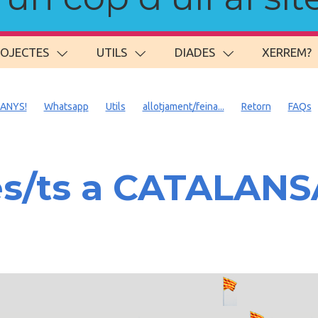
ROJECTES
UTILS
DIADES
XERREM?
 ANYS!
Whatsapp
Utils
allotjament/feina...
Retorn
FAQs
es/ts a CATALAN