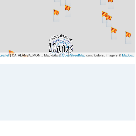
Leaflet
| CATALANSALMON :: Map data ©
OpenStreetMap
contributors, Imagery ©
Mapbox