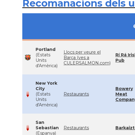
Recomanacions dels 
Portland
Llocs per veure el
(Estats
Rí Rá Iri
Barça (ves a
Units
Pub
CULERSALMON.com)
d'Amèrica)
New York
City
Bowery
(Estats
Restaurants
Meat
Units
Compan
d'Amèrica)
San
Sebastian
Restaurants
Barkaizt
(Espanya)