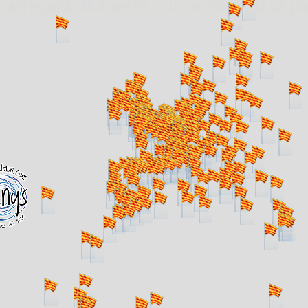
. carregant 484 webs... un moment si us p