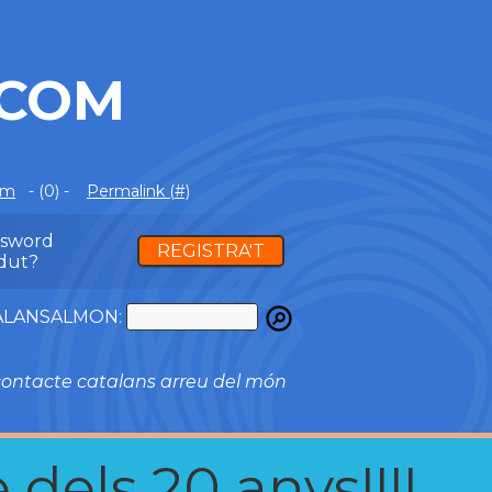
.COM
om
- (0) -
Permalink (#)
ssword
REGISTRA'T
dut?
ATALANSALMON:
ontacte catalans arreu del món
 dels 20 anys!!!!