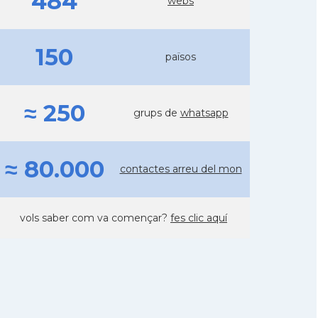
484
webs
150
països
≈ 250
grups de
whatsapp
≈ 80.000
contactes arreu del mon
vols saber com va començar?
fes clic aquí