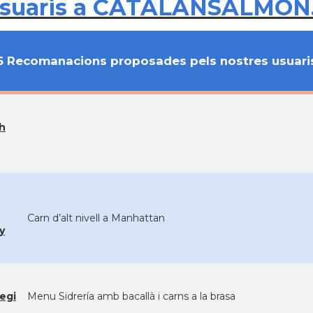
usuaris a CATALANSALMON
6 Recomanacions proposades pels nostres usuari
sh
Carn d’alt nivell a Manhattan
y
egi
Menu Sidrería amb bacallà i carns a la brasa