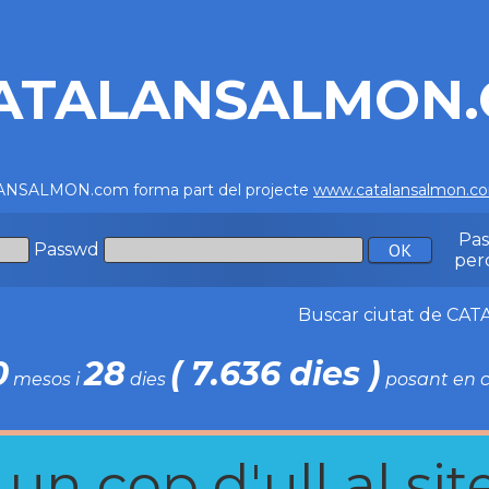
ATALANSALMON
NSALMON.com forma part del projecte
www.catalansalmon.c
Pa
Passwd
per
Buscar ciutat de C
0
28
( 7.636 dies )
mesos i
dies
posant en c
n cop d'ull al site