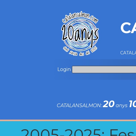
C
CATALA
Login
20
1
CATALANSALMON:
anys
2005-2025: Fes u