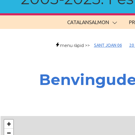
CATALANSALMON
P
menu ràpid >>
SANT JOAN 06
20
Benvingud
+
−