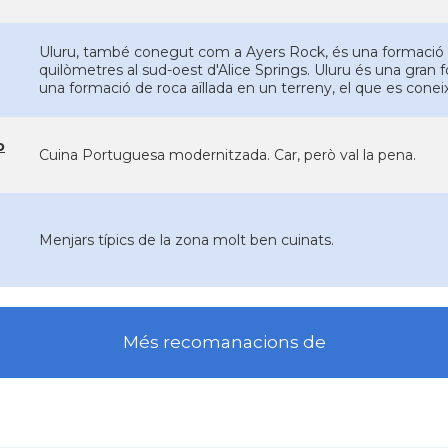
Uluru, també conegut com a Ayers Rock, és una formació ro
quilòmetres al sud-oest d'Alice Springs. Uluru és una gran f
una formació de roca aïllada en un terreny, el que es conei
o
Cuina Portuguesa modernitzada. Car, però val la pena.
Menjars típics de la zona molt ben cuinats.
Més recomanacions de