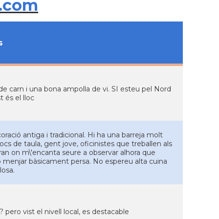
.com
s
 de carn i una bona ampolla de vi. SI esteu pel Nord
 és el lloc
ració antiga i tradicional. Hi ha una barreja molt
ocs de taula, gent jove, oficinistes que treballen als
heran on m\'encanta seure a observar alhora que
b menjar bàsicament persa. No espereu alta cuina
losa.
ro vist el nivell local, es destacable