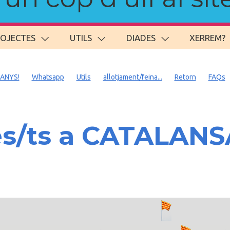
ROJECTES
UTILS
DIADES
XERREM?
 ANYS!
Whatsapp
Utils
allotjament/feina...
Retorn
FAQs
es/ts a CATALAN