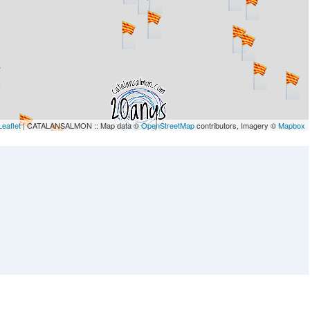
Leaflet
| CATALANSALMON :: Map data ©
OpenStreetMap
contributors, Imagery ©
Mapbox