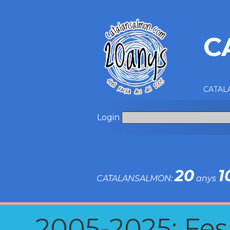
C
CATALA
Login
20
1
CATALANSALMON:
anys
2005-2025: Fes u