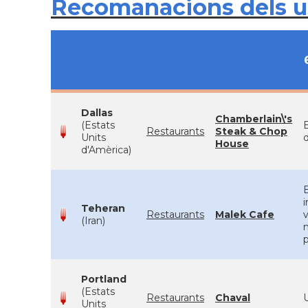
Recomanacions dels 
Dallas
Chamberlain\'s
(Estats
E
Restaurants
Steak & Chop
Units
d
House
d'Amèrica)
E
i
Teheran
Restaurants
Malek Cafe
v
(Iran)
p
Portland
(Estats
Restaurants
Chaval
U
Units