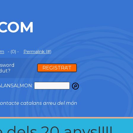
.COM
om
- (0) -
Permalink (#)
ssword
REGISTRA'T
dut?
ATALANSALMON:
ontacte catalans arreu del món
 dels 20 anys!!!!