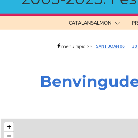
CATALANSALMON
P
menu ràpid >>
SANT JOAN 06
20
Benvingud
+
−