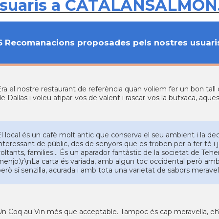
usuaris a CATALANSALMON
6 Recomanacions proposades pels nostres usuari
ra el nostre restaurant de referència quan voliem fer un bon tall
e Dallas i voleu atipar-vos de valent i rascar-vos la butxaca, aquest
l local és un cafè molt antic que conserva el seu ambient i la deco
nteressant de públic, des de senyors que es troben per a fer tè i j
oltants, families... És un aparador fantàstic de la societat de Te
menjo.\r\nLa carta és variada, amb algun toc occidental però am
erò sí senzilla, acurada i amb tota una varietat de sabors meravel
n Coq au Vin més que acceptable. Tampoc és cap meravella, eh? pe