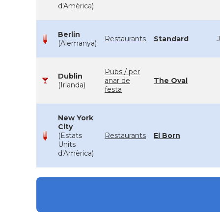
d'Amèrica)
Berlin
Restaurants
Standard
J
(Alemanya)
Pubs / per
Dublin
anar de
The Oval
(Irlanda)
festa
New York
City
(Estats
Restaurants
El Born
Units
d'Amèrica)