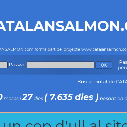
ATALANSALMON
NSALMON.com forma part del projecte
www.catalansalmon.c
Pa
Passwd
per
Buscar ciutat de C
0
27
( 7.635 dies )
mesos i
dies
posant en c
n cop d'ull al site