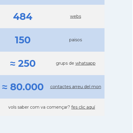
484
webs
150
països
≈ 250
grups de
whatsapp
≈ 80.000
contactes arreu del mon
vols saber com va començar?
fes clic aquí