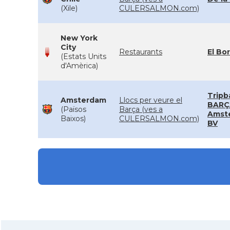
(Xile)
CULERSALMON.com)
New York
City
Restaurants
El Bo
(Estats Units
d'Amèrica)
Tripb
Amsterdam
Llocs per veure el
BARÇ
(Països
Barça (ves a
Amst
Baixos)
CULERSALMON.com)
BV