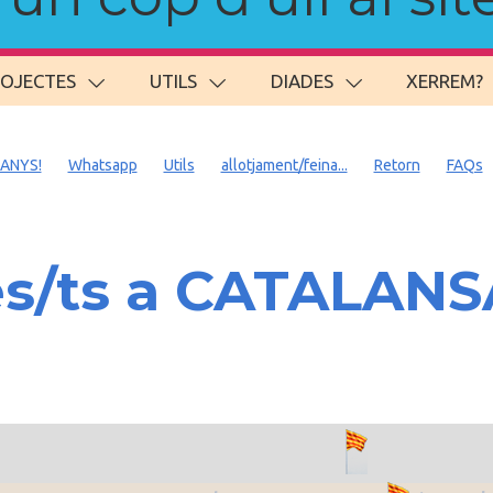
ROJECTES
UTILS
DIADES
XERREM?
 ANYS!
Whatsapp
Utils
allotjament/feina...
Retorn
FAQs
es/ts a CATALAN