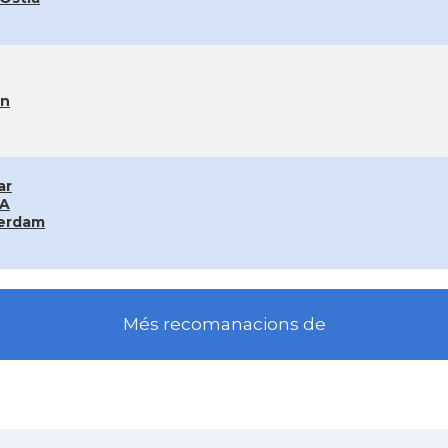
rn
ar
A
erdam
Més recomanacions de