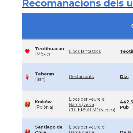
Recomanacions dels 
Teotihuacan
Llocs fantàstics
Teot
(Mèxic)
Teheran
Restaurants
Dizi
(Iran)
Llocs per veure el
Kraków
442 S
Barça (ves a
(Polònia)
Pub
CULERSALMON.com)
Santiago de
Llocs per veure el
Chile
Barça (ves a
De la