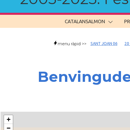
CATALANSALMON
P
menu ràpid >>
SANT JOAN 06
20
Benvingud
+
−