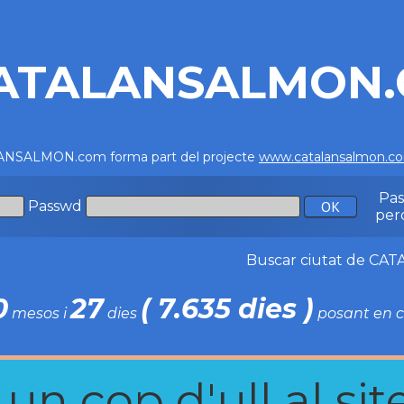
ATALANSALMON
NSALMON.com forma part del projecte
www.catalansalmon.c
Pa
Passwd
per
Buscar ciutat de C
0
27
( 7.635 dies )
mesos i
dies
posant en c
n cop d'ull al site