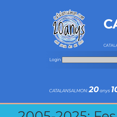
C
CATALA
Login
20
1
CATALANSALMON:
anys
2005-2025: Fes u