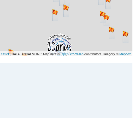
Leaflet
| CATALANSALMON :: Map data ©
OpenStreetMap
contributors, Imagery ©
Mapbox