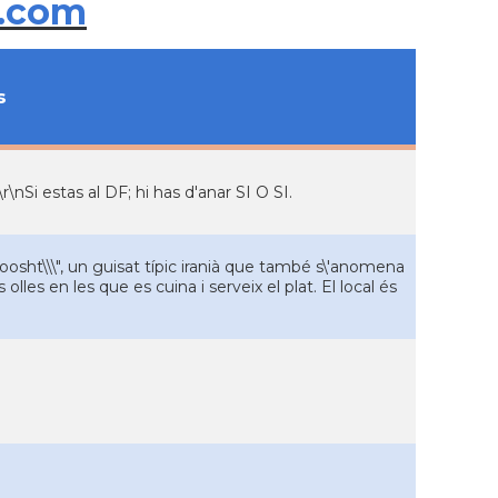
.com
s
\nSi estas al DF; hi has d'anar SI O SI.
oosht\\\", un guisat típic iranià que també s\'anomena
olles en les que es cuina i serveix el plat. El local és