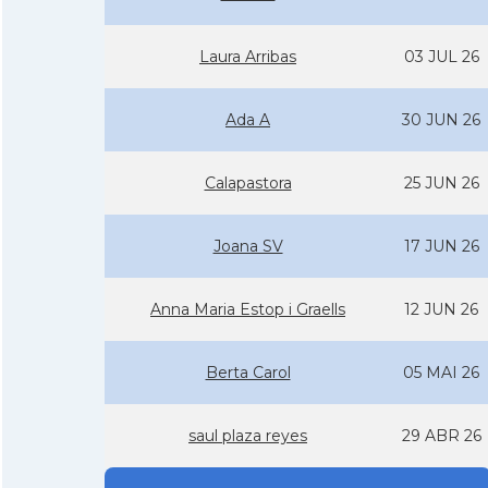
Laura Arribas
03 JUL 26
Ada A
30 JUN 26
Calapastora
25 JUN 26
Joana SV
17 JUN 26
Anna Maria Estop i Graells
12 JUN 26
Berta Carol
05 MAI 26
saul plaza reyes
29 ABR 26