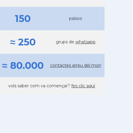
150
països
≈ 250
grups de
whatsapp
≈ 80.000
contactes arreu del mon
vols saber com va començar?
fes clic aquí