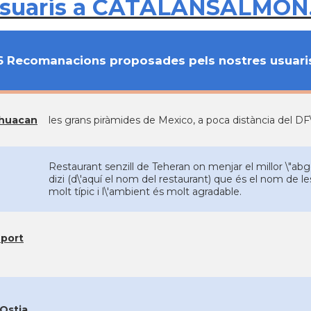
usuaris a CATALANSALMON
6 Recomanacions proposades pels nostres usuari
ihuacan
les grans piràmides de Mexico, a poca distància del DF\r
Restaurant senzill de Teheran on menjar el millor \"abg
dizi (d\'aquí el nom del restaurant) que és el nom de les 
molt típic i l\'ambient és molt agradable.
port
 Ostia