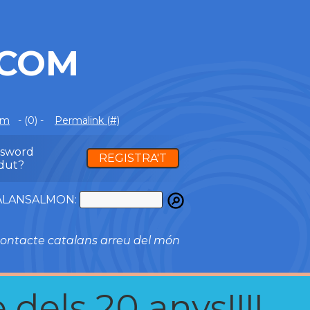
.COM
om
- (0) -
Permalink (#)
ssword
REGISTRA'T
dut?
ATALANSALMON:
ontacte catalans arreu del món
 dels 20 anys!!!!