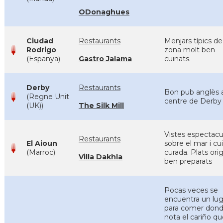
ODonaghues
Ciudad
Restaurants
Menjars típics de
Rodrigo
zona molt ben
(Espanya)
Gastro Jalama
cuinats.
Derby
Restaurants
Bon pub anglès a
(Regne Unit
centre de Derby
(UK))
The Silk Mill
Vistes espectacu
Restaurants
El Aioun
sobre el mar i cu
(Marroc)
curada. Plats orig
Villa Dakhla
ben preparats
Pocas veces se
encuentra un lug
para comer dond
nota el cariño qu