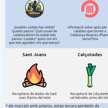
Quantes ciutats has visitat?
informació sobre ajuts per 
Quants paisos? Quin usuari de
catalans que tornen a
catalansalmon ha visitat més
Catalunya despres d'hav
països i cuutats? quins son els
viscut fora
que mes agraden i els que menys?
Sant Joans
Calçotades
Recopliacio de diades de Sant
Recopilació de Calçotade
Joan d'arreu del móm
cel.lebrades arreu del m
* els marcats amb asterisc, estan encara pendents de