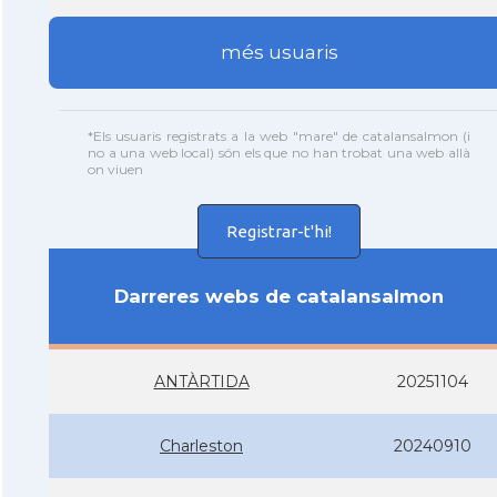
més usuaris
*Els usuaris registrats a la web "mare" de catalansalmon (i
no a una web local) són els que no han trobat una web allà
on viuen
Registrar-t'hi!
Darreres webs de catalansalmon
ANTÀRTIDA
20251104
Charleston
20240910