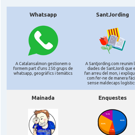
Whatsapp
SantJording
A Catalansalmon gestionem o
A Santjording.com reunim 
formem part d'uns 250 grups de
diades de SantJordi que 
whatsapp, geogràfics i temàtics
fan arreu del mon, i expliq
com fer-ne de manera fàcil
sense maldecaps logí­stic
Mainada
Enquestes