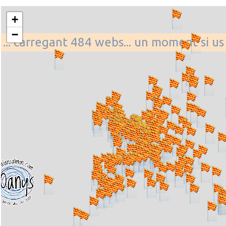
+
−
... carregant 484 webs... un moment si us