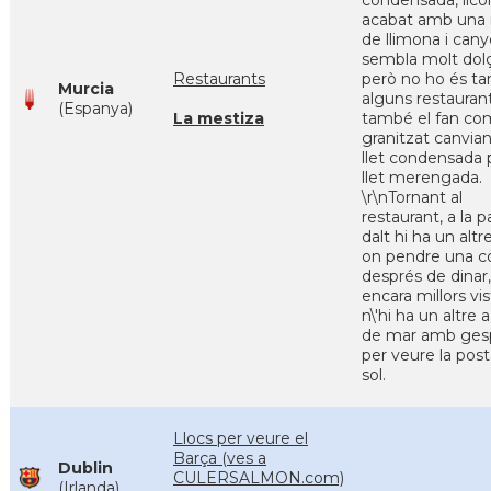
condensada, licor
acabat amb una
de llimona i canye
sembla molt dol
Restaurants
però no ho és ta
Murcia
alguns restauran
(Espanya)
La mestiza
també el fan co
granitzat canvian
llet condensada 
llet merengada.
\r\nTornant al
restaurant, a la p
dalt hi ha un altr
on pendre una c
després de dinar
encara millors vist
n\'hi ha un altre 
de mar amb ges
per veure la pos
sol.
Llocs per veure el
Barça (ves a
Dublin
CULERSALMON.com)
(Irlanda)