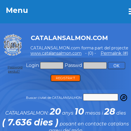
Menu
Menu
CATALANSALMON.COM
CATALANSALMON.com forma part del projecte
www.catalansalmon.com
- (0) -
Permalink (#)
Login
Passwd
Password
perdut?
REGISTRA'T
Buscar ciutat de CATALANSALMON:
20
10
28
CATALANSALMON:
anys
mesos i
dies
( 7.636 dies )
posant en contacte catalans
arreu del món