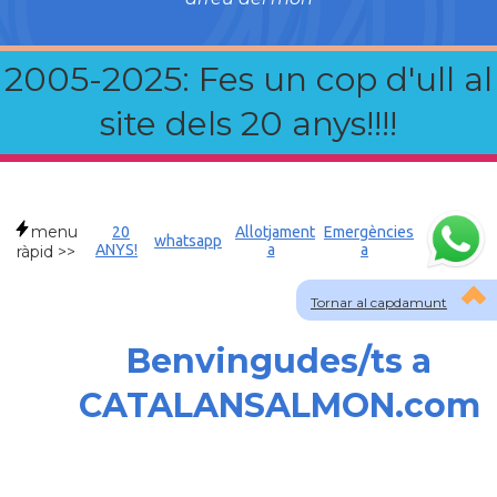
2005-2025: Fes un cop d'ull al
site dels 20 anys!!!!
menu
20
Allotjament
Emergències
whatsapp
ANYS!
a
a
ràpid >>
Tornar al capdamunt
Benvingudes/ts a
CATALANSALMON.com