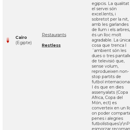
egipcis. La qualitat 
el servei són
excel.lents, i
sobretot per la nit,
amb les garlandes
de llum i els arbres,
Restaurants
és un lloc molt
Cairo
agradable. La únic
(Egipte)
Restless
cosa que trenca l
´ambient són les
dues o tres pantall
de televisió que,
sense volum,
reprodueixen non-
stop partits de
futbol internacional
I és que en dies
assenyalats (Copa
Africa, Copa del
Món, ect) es
converteix en un ll
on poder comparti
penes i alegries
futbolístiques.\r\nP
esmorzar recoma