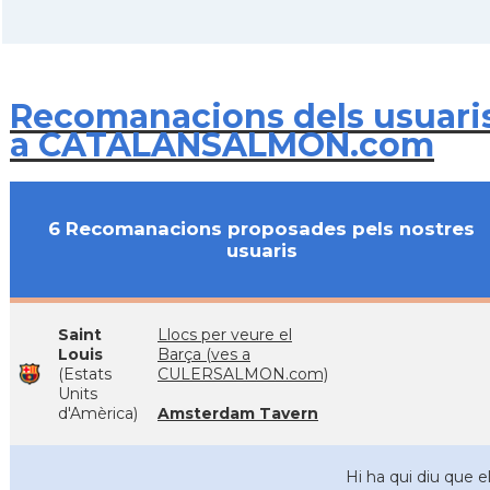
Recomanacions dels usuari
a CATALANSALMON.com
6 Recomanacions proposades pels nostres
usuaris
Saint
Llocs per veure el
Louis
Barça (ves a
(Estats
CULERSALMON.com)
Units
d'Amèrica)
Amsterdam Tavern
Hi ha qui diu que e