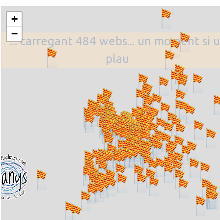
+
−
... carregant 484 webs... un moment si u
plau