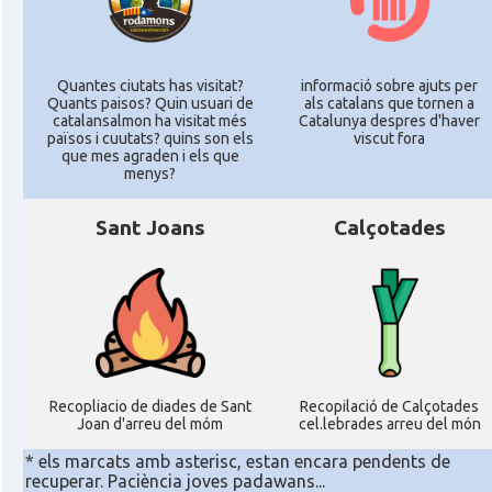
Quantes ciutats has visitat?
informació sobre ajuts per
Quants paisos? Quin usuari de
als catalans que tornen a
catalansalmon ha visitat més
Catalunya despres d'haver
països i cuutats? quins son els
viscut fora
que mes agraden i els que
menys?
Sant Joans
Calçotades
Recopliacio de diades de Sant
Recopilació de Calçotades
Joan d'arreu del móm
cel.lebrades arreu del món
* els marcats amb asterisc, estan encara pendents de
recuperar. Paciència joves padawans...