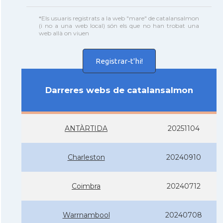
*Els usuaris registrats a la web "mare" de catalansalmon
(i no a una web local) són els que no han trobat una
web allà on viuen
Registrar-t'hi!
Darreres webs de catalansalmon
ANTÀRTIDA
20251104
Charleston
20240910
Coimbra
20240712
Warrnambool
20240708