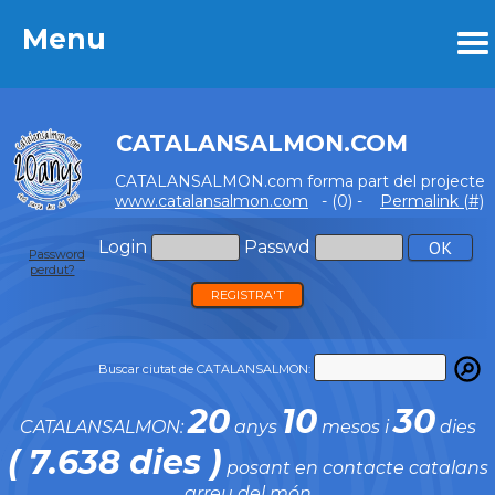
Menu
Menu
CATALANSALMON.COM
CATALANSALMON.com forma part del projecte
www.catalansalmon.com
- (0) -
Permalink (#)
Login
Passwd
Password
perdut?
REGISTRA'T
Buscar ciutat de CATALANSALMON:
20
10
30
CATALANSALMON:
anys
mesos i
dies
( 7.638 dies )
posant en contacte catalans
arreu del món