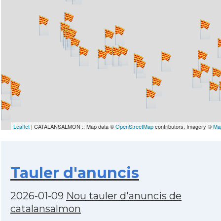
Leaflet
| CATALANSALMON :: Map data ©
OpenStreetMap
contributors, Imagery ©
Ma
Tauler d'anuncis
2026-01-09
Nou tauler d'anuncis de
catalansalmon