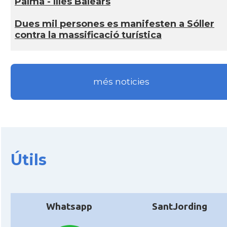
Palma - Illes Balears
Dues mil persones es manifesten a Sóller
contra la massificació turística
més noticies
Útils
Whatsapp
SantJording