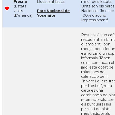
Fresno
Llocs fantàstics
millor dels Estats
(Estats
Units son els parcs
Units
Parc Nacional de
Nacionals. Jo estic
d'Amèrica)
Yosemite
100% d'acord.
Impressionant!
Restless és un caf
restaurant amb mo
d´ambient i bon
menjar per a fer u
esmorzar o un sop
informals. Ténen
cuina continua, i el
jardí està dotat de
màquines de
calefacció per l
´hivern i d´aire fre
per l´estiu. \r\nLa
carta és una
combinació de pla
internacionals, co
els burguers i les
pizzes, i de plats
més tradicionals