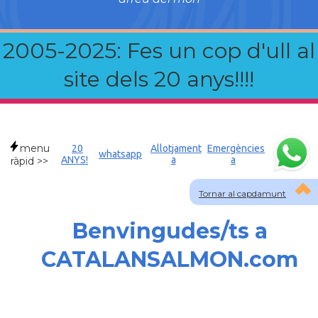
2005-2025: Fes un cop d'ull al
site dels 20 anys!!!!
menu
20
Allotjament
Emergències
whatsapp
ANYS!
a
a
ràpid >>
Tornar al capdamunt
Benvingudes/ts a
CATALANSALMON.com