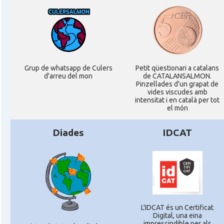
Grup de whatsapp de Culers
Petit qüestionari a catalans
d'arreu del mon
de CATALANSALMON.
Pinzellades d'un grapat de
vides viscudes amb
intensitat i en català per tot
el món
Diades
IDCAT
L'IDCAT és un Certificat
Digital, una eina
imprescindible per als