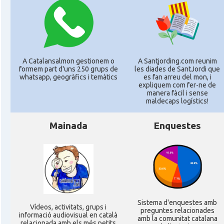
A Catalansalmon gestionem o
A Santjording.com reunim
formem part d'uns 250 grups de
les diades de SantJordi que
whatsapp, geogràfics i temàtics
es fan arreu del mon, i
expliquem com fer-ne de
manera fàcil i sense
maldecaps logí­stics!
Mainada
Enquestes
Sistema d'enquestes amb
Ví­deos, activitats, grups i
preguntes relacionades
informació audiovisual en català
amb la comunitat catalana
relacionada amb els més petits