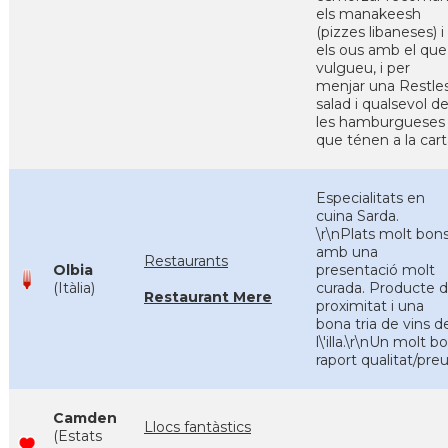
els manakeesh
(pizzes libaneses) i
els ous amb el que
vulgueu, i per
menjar una Restle
salad i qualsevol d
les hamburgueses
que ténen a la cart
Especialitats en
cuina Sarda.
\r\nPlats molt bon
amb una
Restaurants
Olbia
presentació molt
(Itàlia)
curada. Producte 
Restaurant Mere
proximitat i una
bona tria de vins d
l\'illa.\r\nUn molt b
raport qualitat/pre
Camden
Llocs fantàstics
(Estats