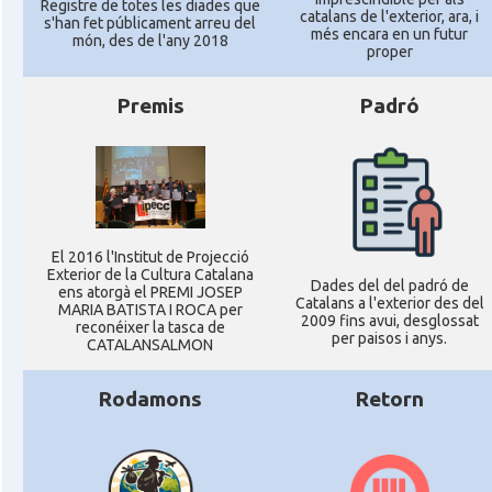
Registre de totes les diades que
catalans de l'exterior, ara, i
s'han fet públicament arreu del
més encara en un futur
món, des de l'any 2018
proper
Premis
Padró
El 2016 l'Institut de Projecció
Exterior de la Cultura Catalana
Dades del del padró de
ens atorgà el PREMI JOSEP
Catalans a l'exterior des del
MARIA BATISTA I ROCA per
2009 fins avui, desglossat
reconéixer la tasca de
per paisos i anys.
CATALANSALMON
Rodamons
Retorn