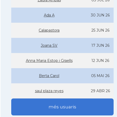
Laura Arribas
03 JUL 26
Ada A
30 JUN 26
Calapastora
25 JUN 26
Joana SV
17 JUN 26
Anna Maria Estop i Graells
12 JUN 26
Berta Carol
05 MAI 26
saul plaza reyes
29 ABR 26
més usuaris