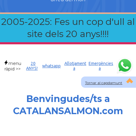
2005-2025: Fes un cop d'ull al
site dels 20 anys!!!!
menu
20
Allotjament
Emergències
whatsapp
ANYS!
a
a
ràpid >>
Tornar al capdamunt
Benvingudes/ts a
CATALANSALMON.com