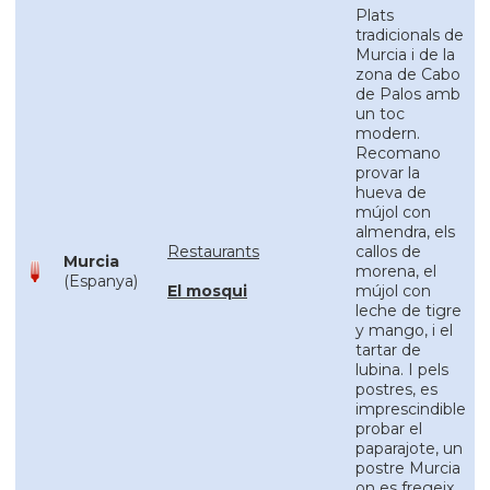
Plats
tradicionals de
Murcia i de la
zona de Cabo
de Palos amb
un toc
modern.
Recomano
provar la
hueva de
mújol con
almendra, els
Restaurants
callos de
Murcia
morena, el
(Espanya)
El mosqui
mújol con
leche de tigre
y mango, i el
tartar de
lubina. I pels
postres, es
imprescindible
probar el
paparajote, un
postre Murcia
on es fregeix