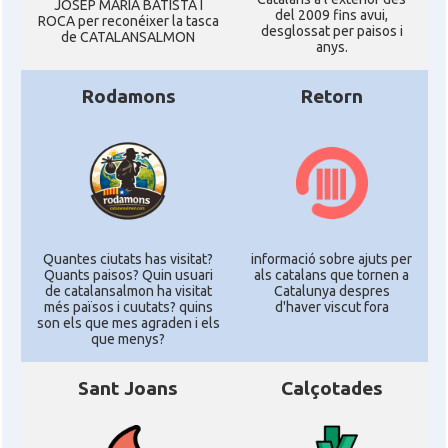
JOSEP MARIA BATISTA I
del 2009 fins avui,
ROCA per reconéixer la tasca
desglossat per paisos i
de CATALANSALMON
anys.
Rodamons
Retorn
Quantes ciutats has visitat?
informació sobre ajuts per
Quants paisos? Quin usuari
als catalans que tornen a
de catalansalmon ha visitat
Catalunya despres
més països i cuutats? quins
d'haver viscut fora
son els que mes agraden i els
que menys?
Sant Joans
Calçotades