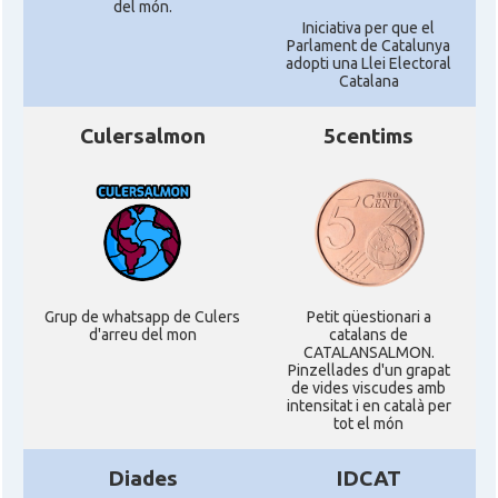
del món.
Iniciativa per que el
Parlament de Catalunya
adopti una Llei Electoral
Catalana
Culersalmon
5centims
Grup de whatsapp de Culers
Petit qüestionari a
d'arreu del mon
catalans de
CATALANSALMON.
Pinzellades d'un grapat
de vides viscudes amb
intensitat i en català per
tot el món
Diades
IDCAT