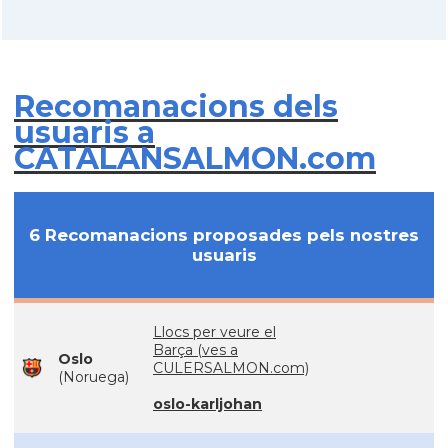
Recomanacions dels
usuaris a
CATALANSALMON.com
6 Recomanacions proposades pels nostres
usuaris
Llocs per veure el
Barça (ves a
Oslo
CULERSALMON.com)
(Noruega)
oslo-karljohan