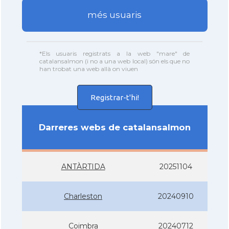
més usuaris
*Els usuaris registrats a la web "mare" de
catalansalmon (i no a una web local) són els que no
han trobat una web allà on viuen
Registrar-t'hi!
Darreres webs de catalansalmon
ANTÀRTIDA
20251104
Charleston
20240910
Coimbra
20240712