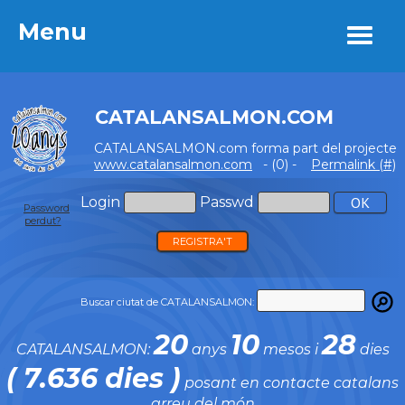
Menu
Menu
CATALANSALMON.COM
CATALANSALMON.com forma part del projecte
www.catalansalmon.com
- (0) -
Permalink (#)
Login
Passwd
Password
perdut?
REGISTRA'T
Buscar ciutat de CATALANSALMON:
20
10
28
CATALANSALMON:
anys
mesos i
dies
( 7.636 dies )
posant en contacte catalans
arreu del món