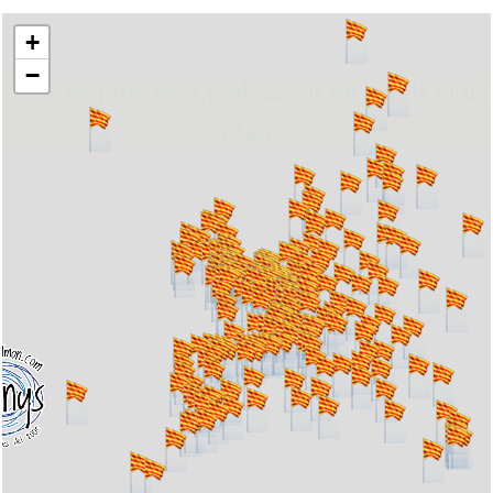
+
−
... carregant 484 webs... un moment si us
plau