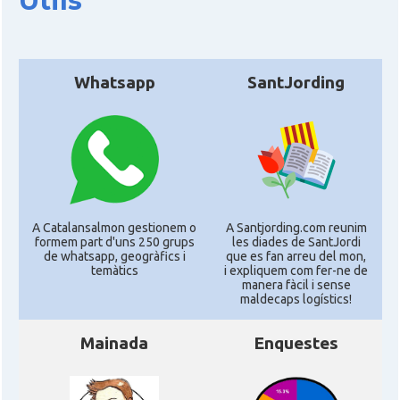
Útils
Whatsapp
SantJording
A Catalansalmon gestionem o
A Santjording.com reunim
formem part d'uns 250 grups
les diades de SantJordi
de whatsapp, geogràfics i
que es fan arreu del mon,
temàtics
i expliquem com fer-ne de
manera fàcil i sense
maldecaps logí­stics!
Mainada
Enquestes