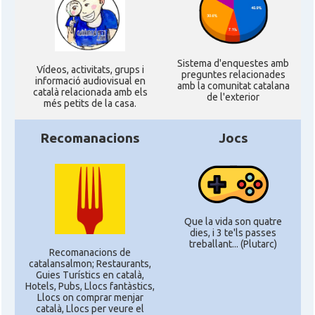
Sistema d'enquestes amb
Ví­deos, activitats, grups i
preguntes relacionades
informació audiovisual en
amb la comunitat catalana
català relacionada amb els
de l'exterior
més petits de la casa.
Recomanacions
Jocs
Que la vida son quatre
dies, i 3 te'ls passes
treballant... (Plutarc)
Recomanacions de
catalansalmon; Restaurants,
Guies Turístics en català,
Hotels, Pubs, Llocs fantàstics,
Llocs on comprar menjar
català, Llocs per veure el