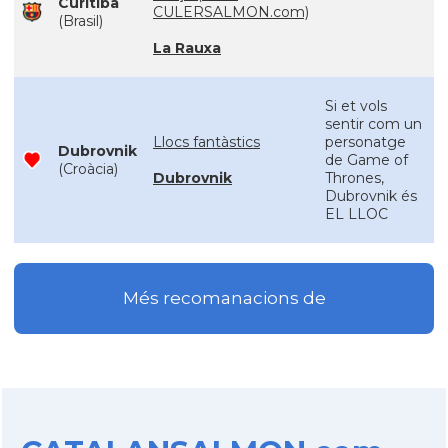
Curitiba
CULERSALMON.com)
(Brasil)
La Rauxa
Si et vols
sentir com un
Llocs fantàstics
personatge
Dubrovnik
de Game of
(Croàcia)
Dubrovnik
Thrones,
Dubrovnik és
EL LLOC
Més recomanacions de