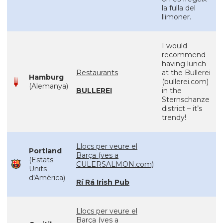
la fulla del
llimoner.
I would
recommend
having lunch
Restaurants
at the Bullerei
Hamburg
(bullerei.com)
(Alemanya)
BULLEREI
in the
Sternschanze
district – it’s
trendy!
Llocs per veure el
Portland
Barça (ves a
(Estats
CULERSALMON.com)
Units
d'Amèrica)
Rí Rá Irish Pub
Llocs per veure el
Barça (ves a