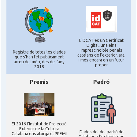
L'IDCAT és un Certificat
Digital, una eina
imprescindible per als
Registre de totes les diades
catalans de l'exterior, ara,
que s'han fet públicament
i més encara en un futur
arreu del món, des de l'any
proper
2018
Premis
Padró
El 2016 l'Institut de Projecció
Exterior de la Cultura
Dades del del padró de
Catalana ens atorgà el PREMI
Catalans a l'exterior des