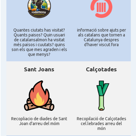
Quantes ciutats has visitat?
informació sobre ajuts per
Quants paisos? Quin usuari
als catalans que tornen a
de catalansalmon ha visitat
Catalunya despres
més països i cuutats? quins
d'haver viscut fora
son els que mes agraden i els
que menys?
Sant Joans
Calçotades
Recopliacio de diades de Sant
Recopilació de Calçotades
Joan d'arreu del móm
cel.lebrades arreu del
món