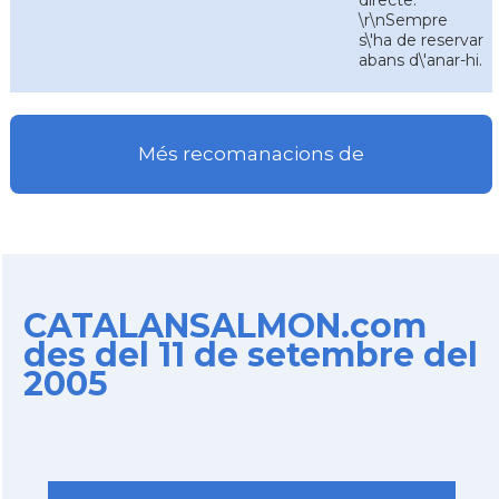
directe.
\r\nSempre
s\'ha de reservar
abans d\'anar-hi.
Més recomanacions de
CATALANSALMON.com
des del 11 de setembre del
2005