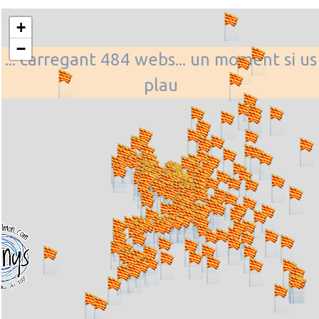
+
−
... carregant 484 webs... un moment si us
plau