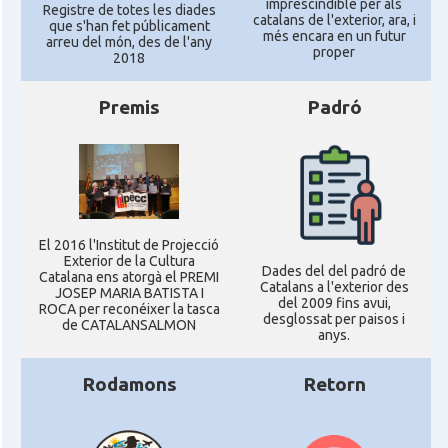
imprescindible per als
Registre de totes les diades
catalans de l'exterior, ara, i
que s'han fet públicament
més encara en un futur
arreu del món, des de l'any
proper
2018
Premis
Padró
El 2016 l'Institut de Projecció
Exterior de la Cultura
Dades del del padró de
Catalana ens atorgà el PREMI
Catalans a l'exterior des
JOSEP MARIA BATISTA I
del 2009 fins avui,
ROCA per reconéixer la tasca
desglossat per paisos i
de CATALANSALMON
anys.
Rodamons
Retorn