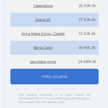
Calapastora
25 JUN 26
Joana SV
17 JUN 26
Anna Maria Estop i Graells
12 JUN 26
Berta Carol
05 MAI 26
saul plaza reyes
29 ABR 26
més usuaris
*Els usuaris registrats a la web "mare" de
catalansalmon (i no a una web local) són els que no
han trobat una web allà on viuen