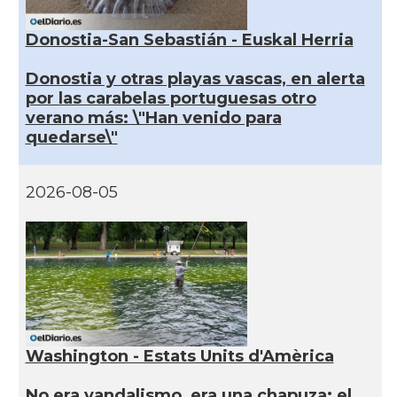
Donostia-San Sebastián - Euskal Herria
Donostia y otras playas vascas, en alerta
por las carabelas portuguesas otro
verano más: \"Han venido para
quedarse\"
2026-08-05
Washington - Estats Units d'Amèrica
No era vandalismo, era una chapuza: el