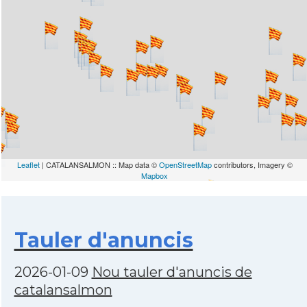
Leaflet
| CATALANSALMON :: Map data ©
OpenStreetMap
contributors, Imagery ©
Mapbox
Tauler d'anuncis
2026-01-09
Nou tauler d'anuncis de
catalansalmon