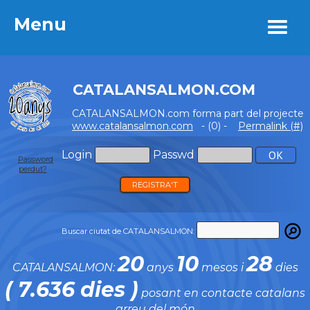
Menu
Menu
CATALANSALMON.COM
CATALANSALMON.com forma part del projecte
www.catalansalmon.com
- (0) -
Permalink (#)
Login
Passwd
Password
perdut?
REGISTRA'T
Buscar ciutat de CATALANSALMON:
20
10
28
CATALANSALMON:
anys
mesos i
dies
( 7.636 dies )
posant en contacte catalans
arreu del món