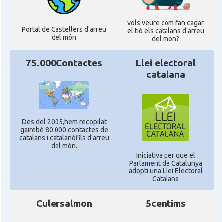
vols veure com fan cagar
Portal de Castellers d'arreu
el tió els catalans d'arreu
del món
del mon?
75.000Contactes
Llei electoral
catalana
Des del 2005,hem recopilat
gairebé 80.000 contactes de
catalans i catalanòfils d'arreu
del món.
Iniciativa per que el
Parlament de Catalunya
adopti una Llei Electoral
Catalana
Culersalmon
5centims