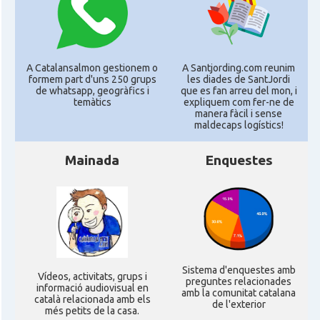
A Catalansalmon gestionem o
A Santjording.com reunim
formem part d'uns 250 grups
les diades de SantJordi
de whatsapp, geogràfics i
que es fan arreu del mon, i
temàtics
expliquem com fer-ne de
manera fàcil i sense
maldecaps logí­stics!
Mainada
Enquestes
Sistema d'enquestes amb
Ví­deos, activitats, grups i
preguntes relacionades
informació audiovisual en
amb la comunitat catalana
català relacionada amb els
de l'exterior
més petits de la casa.