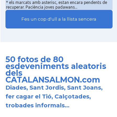
* els marcats amb asterisc, estan encara pendents de
recuperar. Paciència joves padawans...
Fes un cop d'ull a la llista sencera
50 fotos de 80
esdeveniments aleatoris
dels
CATALANSALMON.com
Diades, Sant Jordis, Sant Joans,
fer cagar el Tió, Calçotades,
trobades informals...