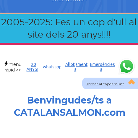
2005-2025: Fes un cop d'ull al
site dels 20 anys!!!!
menu
20
Allotjament
Emergències
whatsapp
ANYS!
a
a
ràpid >>
Tornar al capdamunt
Benvingudes/ts a
CATALANSALMON.com