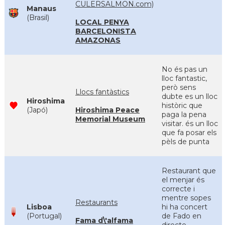
CULERSALMON.com)
Manaus
(Brasil)
LOCAL PENYA
BARCELONISTA
AMAZONAS
No és pas un
lloc fantastic,
però sens
Llocs fantàstics
dubte es un lloc
Hiroshima
històric que
(Japó)
Hiroshima Peace
paga la pena
Memorial Museum
visitar. és un lloc
que fa posar els
pèls de punta
Restaurant que
el menjar és
correcte i
mentre sopes
Restaurants
Lisboa
hi ha concert
(Portugal)
de Fado en
Fama d\'alfama