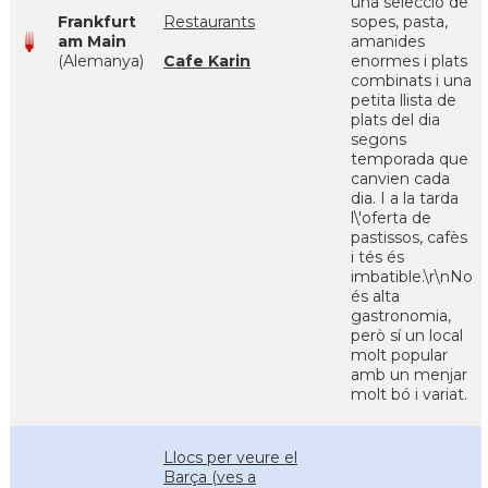
una selecció de
Frankfurt
Restaurants
sopes, pasta,
am Main
amanides
(Alemanya)
Cafe Karin
enormes i plats
combinats i una
petita llista de
plats del dia
segons
temporada que
canvien cada
dia. I a la tarda
l\'oferta de
pastissos, cafès
i tés és
imbatible.\r\nNo
és alta
gastronomia,
però sí un local
molt popular
amb un menjar
molt bó i variat.
Llocs per veure el
Barça (ves a