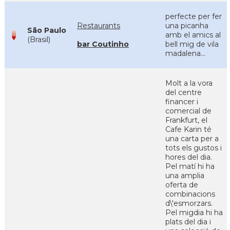
perfecte per fer
Restaurants
una picanha
São Paulo
amb el amics al
(Brasil)
bar Coutinho
bell mig de vila
madalena...
Molt a la vora
del centre
financer i
comercial de
Frankfurt, el
Cafe Karin té
una carta per a
tots els gustos i
hores del dia.
Pel matí hi ha
una amplia
oferta de
combinacions
d\'esmorzars.
Pel migdia hi ha
plats del dia i