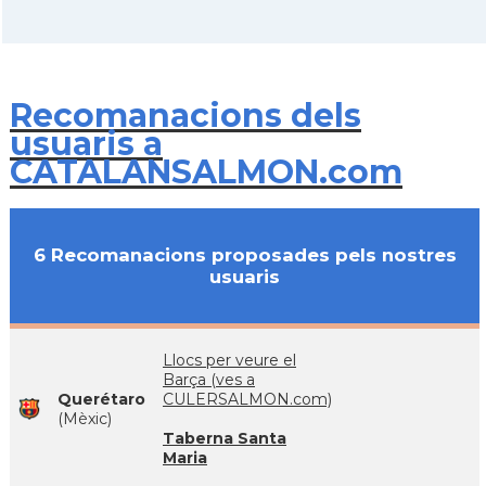
Recomanacions dels
usuaris a
CATALANSALMON.com
6 Recomanacions proposades pels nostres
usuaris
Llocs per veure el
Barça (ves a
Querétaro
CULERSALMON.com)
(Mèxic)
Taberna Santa
Maria