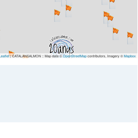
Leaflet
| CATALANSALMON :: Map data ©
OpenStreetMap
contributors, Imagery ©
Mapbox