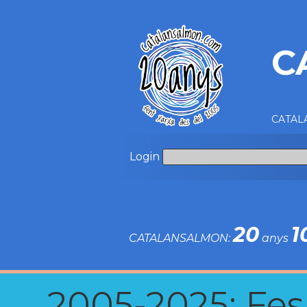
C
CATALA
Login
20
1
CATALANSALMON:
anys
2005-2025: Fes u