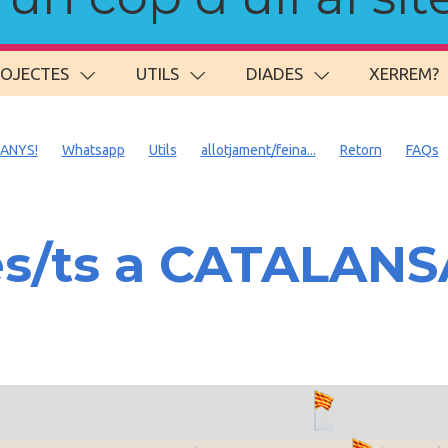
ROJECTES
UTILS
DIADES
XERREM?
 ANYS!
Whatsapp
Utils
allotjament/feina...
Retorn
FAQs
es/ts a CATALAN