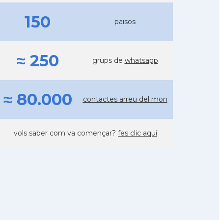
150
països
≈ 250
grups de
whatsapp
≈ 80.000
contactes arreu del mon
vols saber com va començar?
fes clic aquí