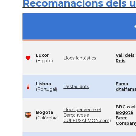
Recomanacions dels 
Luxor
Vall dels
Llocs fantàstics
(Egipte)
Reis
Lisboa
Fama
Restaurants
(Portugal)
d\'alfam
BBC o el
Llocs per veure el
Bogota
Bogotá
Barça (ves a
(Colòmbia)
Beer
CULERSALMON.com)
Compan