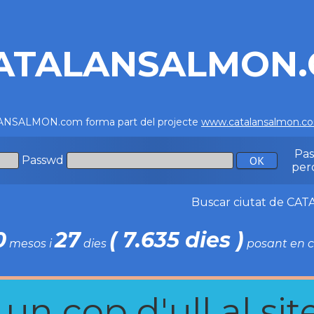
ATALANSALMON
NSALMON.com forma part del projecte
www.catalansalmon.c
Pa
Passwd
per
Buscar ciutat de C
0
27
( 7.635 dies )
mesos i
dies
posant en c
n cop d'ull al site