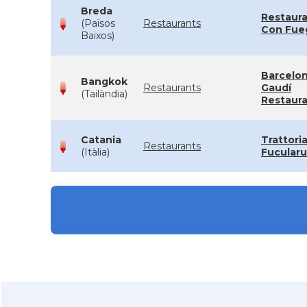
Breda
Restaur
(Països
Restaurants
Con Fue
Baixos)
Barcelo
Bangkok
Restaurants
Gaudí
(Tailàndia)
Restaur
Catania
Trattori
Restaurants
(Itàlia)
Fucularu