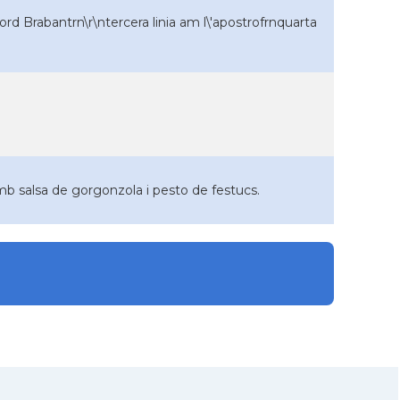
oord Brabantrn\r\ntercera linia am l\'apostrofrnquarta
amb salsa de gorgonzola i pesto de festucs.