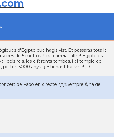
.com
s
giques d'Egipte que hagis vist. Et passaras tota la
ones de 5 metros. Una darrera l'altre! Egipte és,
ll dels reis, les diferents tombes, i el temple de
r, porten 5000 anys gestionant turisme! ;D
concert de Fado en directe. \r\nSempre s\'ha de