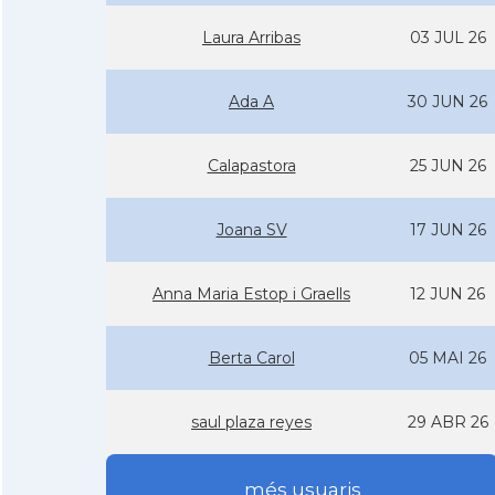
Laura Arribas
03 JUL 26
Ada A
30 JUN 26
Calapastora
25 JUN 26
Joana SV
17 JUN 26
Anna Maria Estop i Graells
12 JUN 26
Berta Carol
05 MAI 26
saul plaza reyes
29 ABR 26
més usuaris