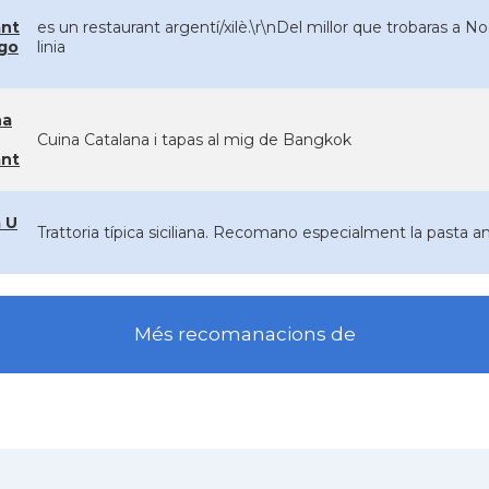
ant
es un restaurant argentí/xilè.\r\nDel millor que trobaras a N
go
linia
na
Cuina Catalana i tapas al mig de Bangkok
ant
a U
Trattoria típica siciliana. Recomano especialment la pasta 
Més recomanacions de