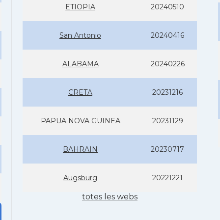
ETIOPIA
20240510
San Antonio
20240416
ALABAMA
20240226
CRETA
20231216
PAPUA NOVA GUINEA
20231129
BAHRAIN
20230717
Augsburg
20221221
totes les webs