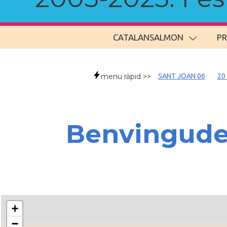
CATALANSALMON
P
menu ràpid >>
SANT JOAN 06
20
Benvingud
+
−