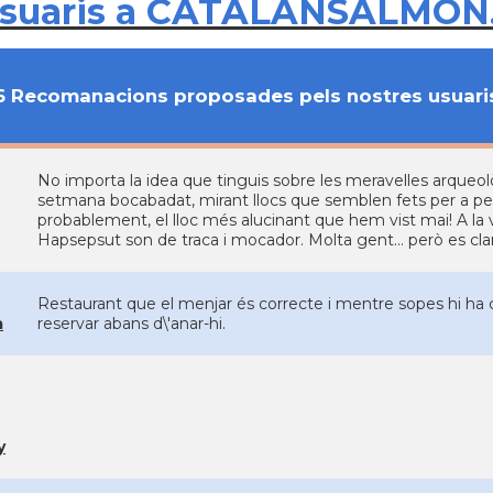
usuaris a CATALANSALMON
6 Recomanacions proposades pels nostres usuari
No importa la idea que tinguis sobre les meravelles arqueolò
setmana bocabadat, mirant llocs que semblen fets per a pers
probablement, el lloc més alucinant que hem vist mai! A la va
Hapsepsut son de traca i mocador. Molta gent... però es cla
Restaurant que el menjar és correcte i mentre sopes hi ha 
a
reservar abans d\'anar-hi.
y