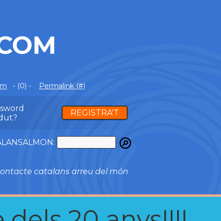
.COM
om
- (0) -
Permalink (#)
ssword
REGISTRA'T
dut?
ATALANSALMON:
ontacte catalans arreu del món
 dels 20 anys!!!!