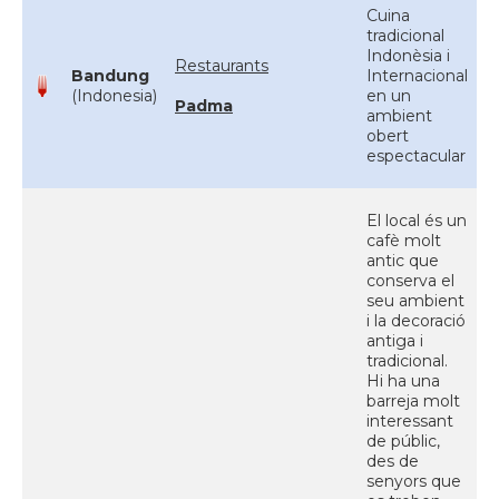
Cuina
tradicional
Indonèsia i
Restaurants
Bandung
Internacional
(Indonesia)
en un
Padma
ambient
obert
espectacular
El local és un
cafè molt
antic que
conserva el
seu ambient
i la decoració
antiga i
tradicional.
Hi ha una
barreja molt
interessant
de públic,
des de
senyors que