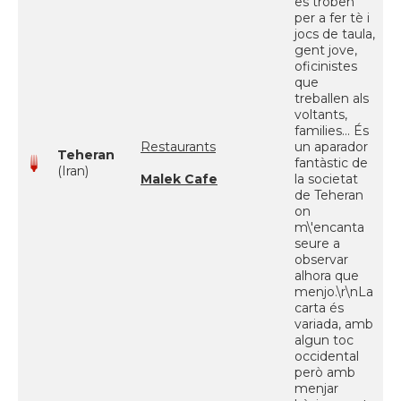
es troben
per a fer tè i
jocs de taula,
gent jove,
oficinistes
que
treballen als
voltants,
families... És
Restaurants
un aparador
Teheran
fantàstic de
(Iran)
Malek Cafe
la societat
de Teheran
on
m\'encanta
seure a
observar
alhora que
menjo.\r\nLa
carta és
variada, amb
algun toc
occidental
però amb
menjar