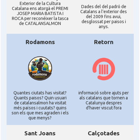
Exterior de la Cultura
Dades del del padró de
Catalana ens atorgà el PREMI
Catalans a l'exterior des
JOSEP MARIA BATISTA I
del 2009 fins avui,
ROCA per reconéixer la tasca
desglossat per paisos i
de CATALANSALMON
anys.
Rodamons
Retorn
Quantes ciutats has visitat?
informació sobre ajuts per
Quants paisos? Quin usuari
als catalans que tornen a
de catalansalmon ha visitat
Catalunya despres
més països i cuutats? quins
d'haver viscut fora
son els que mes agraden i els
que menys?
Sant Joans
Calçotades