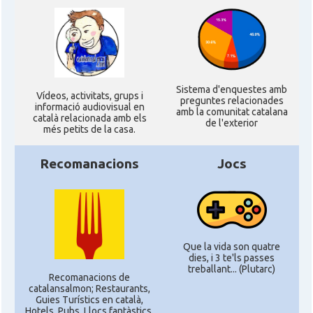
Sistema d'enquestes amb
Ví­deos, activitats, grups i
preguntes relacionades
informació audiovisual en
amb la comunitat catalana
català relacionada amb els
de l'exterior
més petits de la casa.
Recomanacions
Jocs
Que la vida son quatre
dies, i 3 te'ls passes
treballant... (Plutarc)
Recomanacions de
catalansalmon; Restaurants,
Guies Turístics en català,
Hotels, Pubs, Llocs fantàstics,