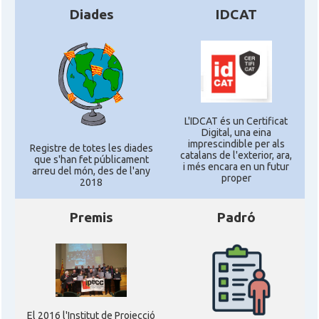
Diades
IDCAT
L'IDCAT és un Certificat
Digital, una eina
imprescindible per als
Registre de totes les diades
catalans de l'exterior, ara,
que s'han fet públicament
i més encara en un futur
arreu del món, des de l'any
proper
2018
Premis
Padró
El 2016 l'Institut de Projecció