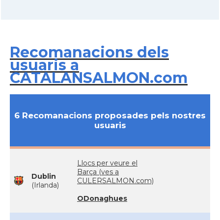
Recomanacions dels
usuaris a
CATALANSALMON.com
6 Recomanacions proposades pels nostres
usuaris
Llocs per veure el
Barça (ves a
Dublin
CULERSALMON.com)
(Irlanda)
ODonaghues