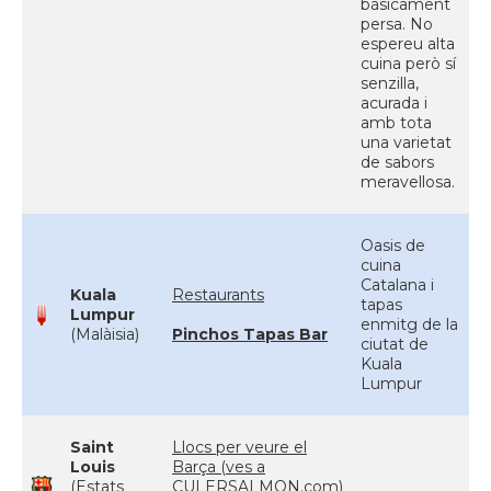
bàsicament
persa. No
espereu alta
cuina però sí
senzilla,
acurada i
amb tota
una varietat
de sabors
meravellosa.
Oasis de
cuina
Catalana i
Kuala
Restaurants
tapas
Lumpur
enmitg de la
(Malàisia)
Pinchos Tapas Bar
ciutat de
Kuala
Lumpur
Saint
Llocs per veure el
Louis
Barça (ves a
(Estats
CULERSALMON.com)