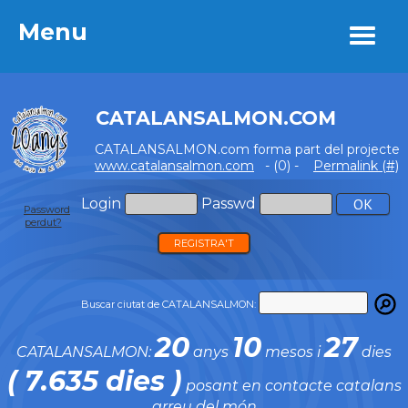
Menu
Menu
CATALANSALMON.COM
CATALANSALMON.com forma part del projecte
www.catalansalmon.com
- (0) -
Permalink (#)
Login
Passwd
Password
perdut?
REGISTRA'T
Buscar ciutat de CATALANSALMON:
20
10
27
CATALANSALMON:
anys
mesos i
dies
( 7.635 dies )
posant en contacte catalans
arreu del món