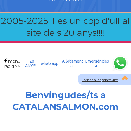
2005-2025: Fes un cop d'ull al
site dels 20 anys!!!!
menu
20
Allotjament
Emergències
whatsapp
ANYS!
a
a
ràpid >>
Tornar al capdamunt
Benvingudes/ts a
CATALANSALMON.com