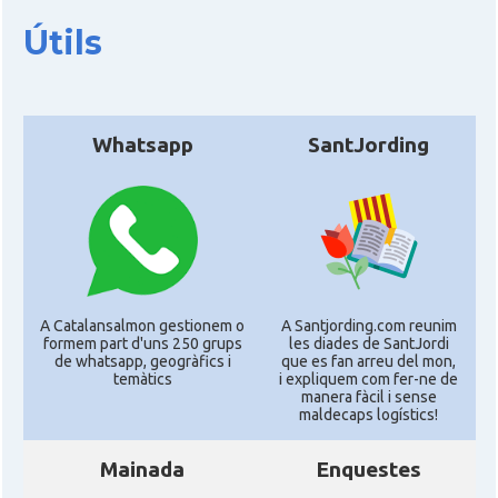
Útils
Whatsapp
SantJording
A Catalansalmon gestionem o
A Santjording.com reunim
formem part d'uns 250 grups
les diades de SantJordi
de whatsapp, geogràfics i
que es fan arreu del mon,
temàtics
i expliquem com fer-ne de
manera fàcil i sense
maldecaps logí­stics!
Mainada
Enquestes