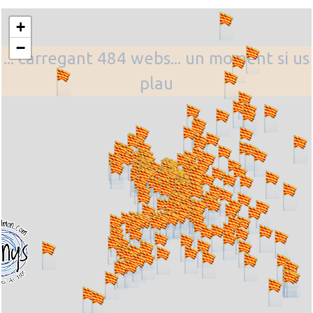
+
−
... carregant 484 webs... un moment si us
plau