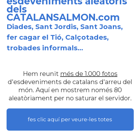
esdeveniments aleatoris
dels
CATALANSALMON.com
Diades, Sant Jordis, Sant Joans,
fer cagar el Tió, Calçotades,
trobades informals...
Hem reunit
més de 1.000 fotos
d'esdeveniments de catalans d'arreu del
món. Aquí en mostrem només 80
aleatòriament per no saturar el servidor.
fes clic aquí per veure-les totes