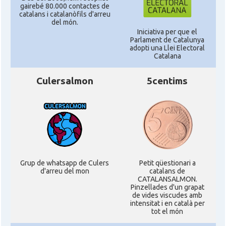
gairebé 80.000 contactes de
catalans i catalanòfils d'arreu
del món.
Iniciativa per que el
Parlament de Catalunya
adopti una Llei Electoral
Catalana
Culersalmon
5centims
Grup de whatsapp de Culers
Petit qüestionari a
d'arreu del mon
catalans de
CATALANSALMON.
Pinzellades d'un grapat
de vides viscudes amb
intensitat i en català per
tot el món