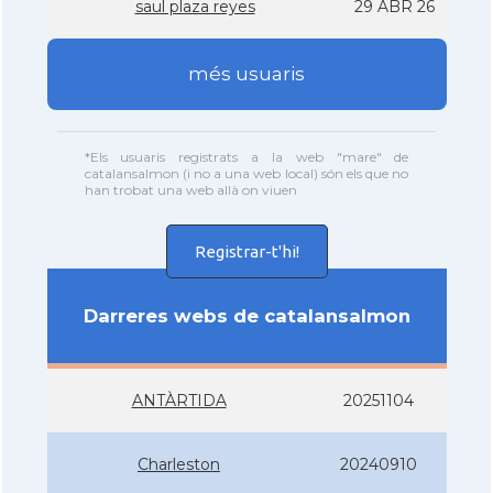
saul plaza reyes
29 ABR 26
més usuaris
*Els usuaris registrats a la web "mare" de
catalansalmon (i no a una web local) són els que no
han trobat una web allà on viuen
Registrar-t'hi!
Darreres webs de catalansalmon
ANTÀRTIDA
20251104
Charleston
20240910