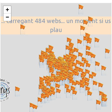
+
−
... carregant 484 webs... un moment si us
plau