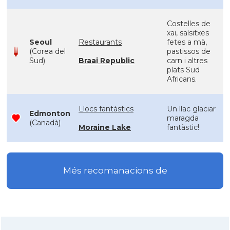
Costelles de
xai, salsitxes
Seoul
Restaurants
fetes a mà,
(Corea del
pastissos de
Sud)
Braai Republic
carn i altres
plats Sud
Africans.
Llocs fantàstics
Un llac glaciar
Edmonton
maragda
(Canadà)
Moraine Lake
fantàstic!
Més recomanacions de