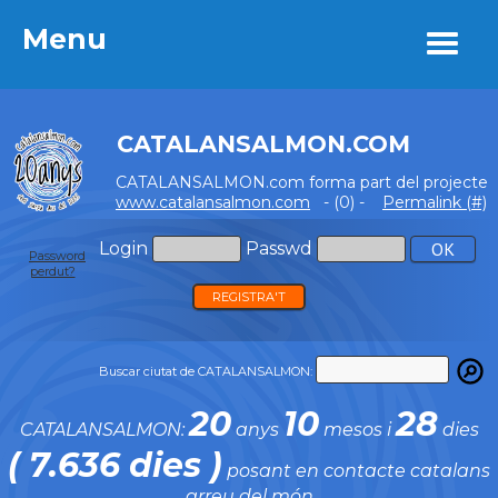
Menu
Menu
CATALANSALMON.COM
CATALANSALMON.com forma part del projecte
www.catalansalmon.com
- (0) -
Permalink (#)
Login
Passwd
Password
perdut?
REGISTRA'T
Buscar ciutat de CATALANSALMON:
20
10
28
CATALANSALMON:
anys
mesos i
dies
( 7.636 dies )
posant en contacte catalans
arreu del món