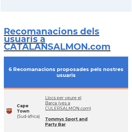
Recomanacions dels
usuaris a
CATALANSALMON.com
6 Recomanacions proposades pels nostres
usuaris
Llocs per veure el
Barça (ves a
Cape
CULERSALMON.com)
Town
(Sud-àfrica)
Tommys Sport and
Party Bar