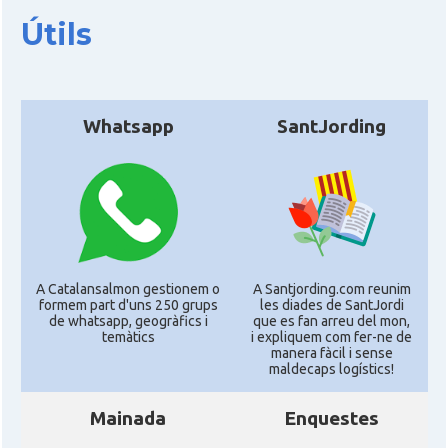
Útils
Whatsapp
SantJording
A Catalansalmon gestionem o
A Santjording.com reunim
formem part d'uns 250 grups
les diades de SantJordi
de whatsapp, geogràfics i
que es fan arreu del mon,
temàtics
i expliquem com fer-ne de
manera fàcil i sense
maldecaps logí­stics!
Mainada
Enquestes