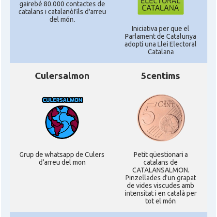
gairebé 80.000 contactes de
catalans i catalanòfils d'arreu
del món.
Iniciativa per que el
Parlament de Catalunya
adopti una Llei Electoral
Catalana
Culersalmon
5centims
Grup de whatsapp de Culers
Petit qüestionari a
d'arreu del mon
catalans de
CATALANSALMON.
Pinzellades d'un grapat
de vides viscudes amb
intensitat i en català per
tot el món