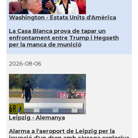
Washington - Estats Units d'Amèrica
La Casa Blanca prova de tapar un
enfrontament entre Trump i Hegseth
per la manca de munició
2026-08-06
Leipzig - Alemanya
Alarma a l'aeroport de Leipzig per la
irrupció d'un dron amb càrrega explosiva