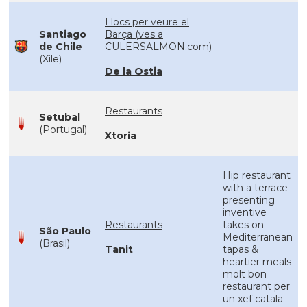
Llocs per veure el
Santiago
Barça (ves a
de Chile
CULERSALMON.com)
(Xile)
De la Ostia
Restaurants
Setubal
(Portugal)
Xtoria
Hip restaurant
with a terrace
presenting
inventive
Restaurants
takes on
São Paulo
Mediterranean
(Brasil)
Tanit
tapas &
heartier meals
molt bon
restaurant per
un xef catala