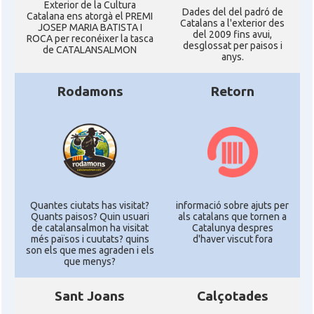
Exterior de la Cultura
Dades del del padró de
Catalana ens atorgà el PREMI
Catalans a l'exterior des
JOSEP MARIA BATISTA I
del 2009 fins avui,
ROCA per reconéixer la tasca
desglossat per paisos i
de CATALANSALMON
anys.
Rodamons
Retorn
Quantes ciutats has visitat?
informació sobre ajuts per
Quants paisos? Quin usuari
als catalans que tornen a
de catalansalmon ha visitat
Catalunya despres
més països i cuutats? quins
d'haver viscut fora
son els que mes agraden i els
que menys?
Sant Joans
Calçotades