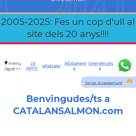
2005-2025: Fes un cop d'ull al
site dels 20 anys!!!!
menu
20
Allotjament
Emergències
whatsapp
ANYS!
a
a
ràpid >>
Tornar al capdamunt
Benvingudes/ts a
CATALANSALMON.com