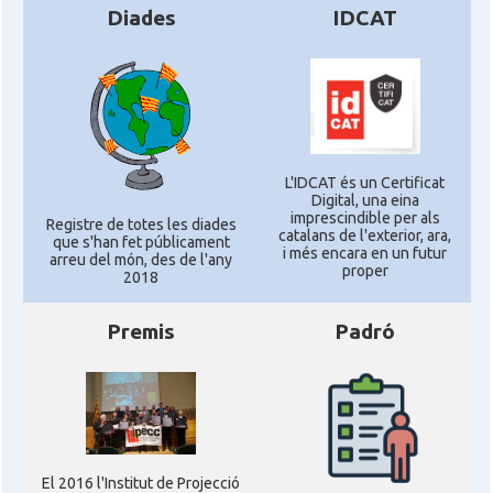
Diades
IDCAT
L'IDCAT és un Certificat
Digital, una eina
imprescindible per als
Registre de totes les diades
catalans de l'exterior, ara,
que s'han fet públicament
i més encara en un futur
arreu del món, des de l'any
proper
2018
Premis
Padró
El 2016 l'Institut de Projecció