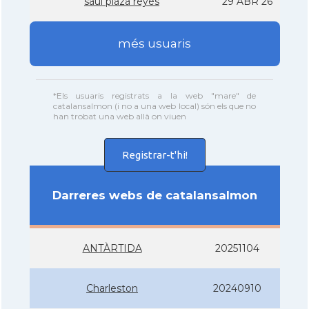
saul plaza reyes
29 ABR 26
més usuaris
*Els usuaris registrats a la web "mare" de
catalansalmon (i no a una web local) són els que no
han trobat una web allà on viuen
Registrar-t'hi!
Darreres webs de catalansalmon
ANTÀRTIDA
20251104
Charleston
20240910