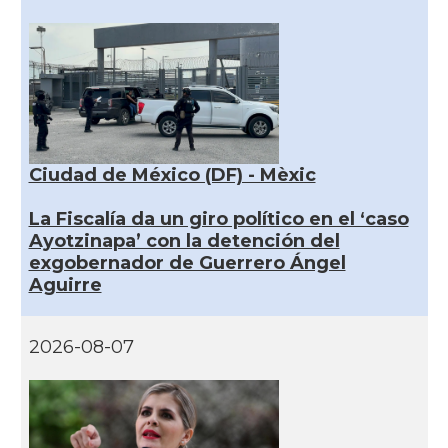
Ciudad de México (DF) - Mèxic
La Fiscalía da un giro político en el ‘caso
Ayotzinapa’ con la detención del
exgobernador de Guerrero Ángel
Aguirre
2026-08-07