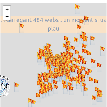
+
−
... carregant 484 webs... un moment si us
plau