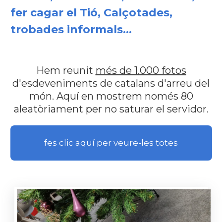
fer cagar el Tió, Calçotades,
trobades informals...
Hem reunit
més de 1.000 fotos
d'esdeveniments de catalans d'arreu del
món. Aquí en mostrem només 80
aleatòriament per no saturar el servidor.
fes clic aquí per veure-les totes