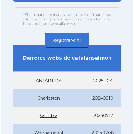
*Els usuaris registrats a la web "mare" de
catalansalmon (i no a una web local) són els que no
han trobat una web allà on viuen
Registrar-t'hi!
Darreres webs de catalansalmon
ANTÀRTIDA
20251104
Charleston
20240910
Coimbra
20240712
Warrnambool
20240708