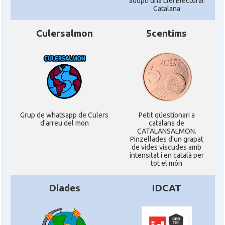
adopti una Llei Electoral
Catalana
Culersalmon
5centims
Grup de whatsapp de Culers
Petit qüestionari a
d'arreu del mon
catalans de
CATALANSALMON.
Pinzellades d'un grapat
de vides viscudes amb
intensitat i en català per
tot el món
Diades
IDCAT