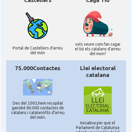
Castellers
Caga Tió
vols veure com fan cagar
Portal de Castellers d'arreu
el tió els catalans d'arreu
del món
del mon?
75.000Contactes
Llei electoral
catalana
Des del 2005,hem recopilat
gairebé 80.000 contactes de
catalans i catalanòfils d'arreu
del món.
Iniciativa per que el
Parlament de Catalunya