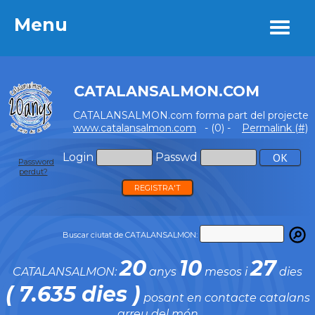
Menu
Menu
CATALANSALMON.COM
CATALANSALMON.com forma part del projecte
www.catalansalmon.com
- (0) -
Permalink (#)
Login
Passwd
Password
perdut?
REGISTRA'T
Buscar ciutat de CATALANSALMON:
20
10
27
CATALANSALMON:
anys
mesos i
dies
( 7.635 dies )
posant en contacte catalans
arreu del món