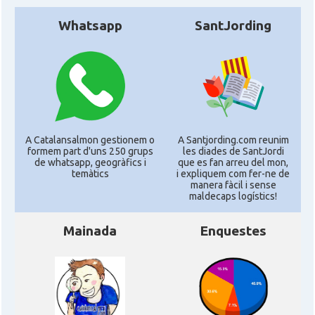
Whatsapp
SantJording
A Catalansalmon gestionem o
A Santjording.com reunim
formem part d'uns 250 grups
les diades de SantJordi
de whatsapp, geogràfics i
que es fan arreu del mon,
temàtics
i expliquem com fer-ne de
manera fàcil i sense
maldecaps logí­stics!
Mainada
Enquestes