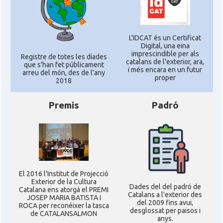
L'IDCAT és un Certificat
Digital, una eina
imprescindible per als
Registre de totes les diades
catalans de l'exterior, ara,
que s'han fet públicament
i més encara en un futur
arreu del món, des de l'any
proper
2018
Premis
Padró
El 2016 l'Institut de Projecció
Exterior de la Cultura
Dades del del padró de
Catalana ens atorgà el PREMI
Catalans a l'exterior des
JOSEP MARIA BATISTA I
del 2009 fins avui,
ROCA per reconéixer la tasca
desglossat per paisos i
de CATALANSALMON
anys.