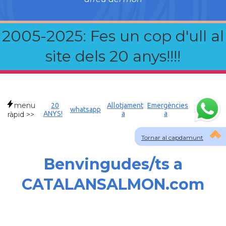
2005-2025: Fes un cop d'ull al
site dels 20 anys!!!!
menu
20
Allotjament
Emergències
whatsapp
ANYS!
a
a
ràpid >>
Tornar al capdamunt
Benvingudes/ts a
CATALANSALMON.com