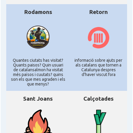
Rodamons
Retorn
Quantes ciutats has visitat?
informació sobre ajuts per
Quants paisos? Quin usuari
als catalans que tornen a
de catalansalmon ha visitat
Catalunya despres
més països i cuutats? quins
d'haver viscut fora
son els que mes agraden i els
que menys?
Sant Joans
Calçotades