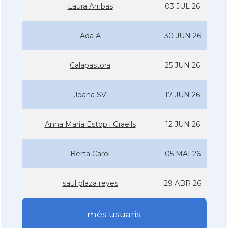
Laura Arribas
03 JUL 26
Ada A
30 JUN 26
Calapastora
25 JUN 26
Joana SV
17 JUN 26
Anna Maria Estop i Graells
12 JUN 26
Berta Carol
05 MAI 26
saul plaza reyes
29 ABR 26
més usuaris