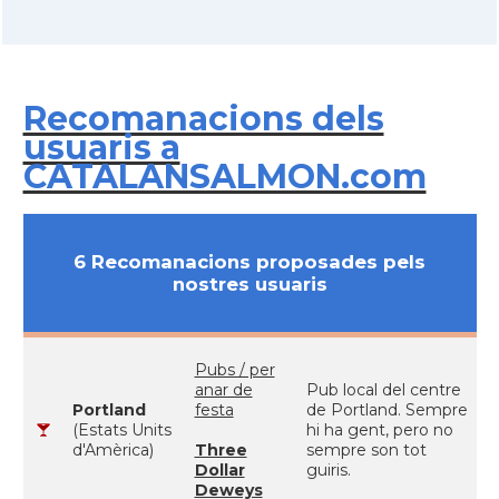
Recomanacions dels
usuaris a
CATALANSALMON.com
6 Recomanacions proposades pels
nostres usuaris
Pubs / per
anar de
Pub local del centre
Portland
festa
de Portland. Sempre
(Estats Units
hi ha gent, pero no
d'Amèrica)
Three
sempre son tot
Dollar
guiris.
Deweys