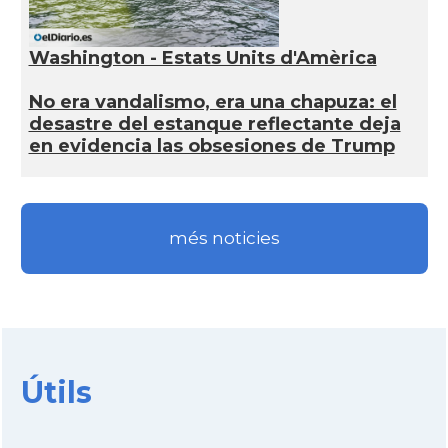
Washington - Estats Units d'Amèrica
No era vandalismo, era una chapuza: el
desastre del estanque reflectante deja
en evidencia las obsesiones de Trump
més noticies
Útils