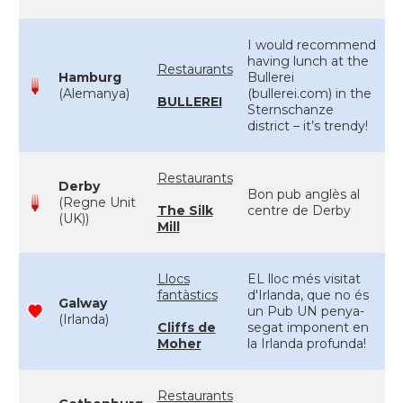
I would recommend
having lunch at the
Restaurants
Hamburg
Bullerei
(Alemanya)
(bullerei.com) in the
BULLEREI
Sternschanze
district – it’s trendy!
Restaurants
Derby
Bon pub anglès al
(Regne Unit
The Silk
centre de Derby
(UK))
Mill
Llocs
EL lloc més visitat
fantàstics
d'Irlanda, que no és
Galway
un Pub UN penya-
(Irlanda)
Cliffs de
segat imponent en
Moher
la Irlanda profunda!
Restaurants