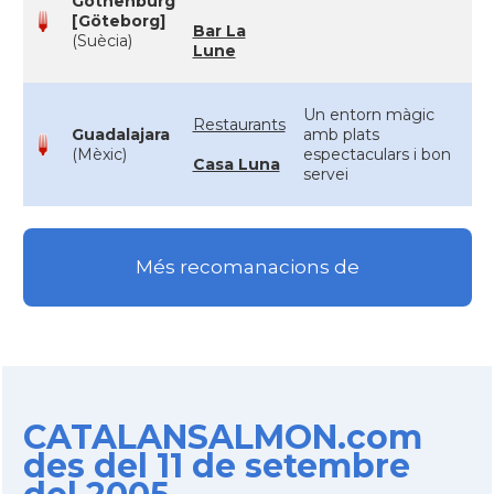
Gothenburg
[Göteborg]
Bar La
(Suècia)
Lune
Un entorn màgic
Restaurants
Guadalajara
amb plats
(Mèxic)
espectaculars i bon
Casa Luna
servei
Més recomanacions de
CATALANSALMON.com
des del 11 de setembre