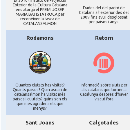
El 2016 l'Institut de Projecció
Exterior de la Cultura Catalana
Dades del del padró de
ens atorgà el PREMI JOSEP
Catalans a l'exterior des del
MARIA BATISTA I ROCA per
2009 fins avui, desglossat
reconéixer la tasca de
per paisos i anys.
CATALANSALMON
Rodamons
Retorn
Quantes ciutats has visitat?
informació sobre ajuts per
Quants paisos? Quin usuari de
als catalans que tornen a
catalansalmon ha visitat més
Catalunya despres d'haver
països i cuutats? quins son els
viscut fora
que mes agraden i els que
menys?
Sant Joans
Calçotades