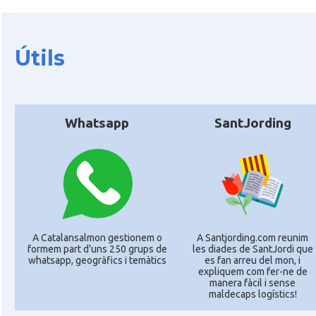
Útils
Whatsapp
SantJording
A Catalansalmon gestionem o
A Santjording.com reunim
formem part d'uns 250 grups de
les diades de SantJordi que
whatsapp, geogràfics i temàtics
es fan arreu del mon, i
expliquem com fer-ne de
manera fàcil i sense
maldecaps logí­stics!