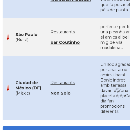
que fa posar e
pèls de punta
perfecte per f
Restaurants
una picanha 
São Paulo
el amics al bell
(Brasil)
bar Coutinho
mig de vila
madalena...
Un lloc agrada
per anar amb
amics i barat.
Bonic indret
Ciudad de
Restaurants
amb terrassa
México (DF)
davan d\\\'una
(Mèxic)
Non Solo
placeta.\\r\\nC
dia fan
promocions
diferents.