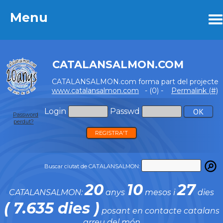
Menu
Menu
CATALANSALMON.COM
CATALANSALMON.com forma part del projecte
www.catalansalmon.com
- (0) -
Permalink (#)
Login
Passwd
Password
perdut?
REGISTRA'T
Buscar ciutat de CATALANSALMON:
20
10
27
CATALANSALMON:
anys
mesos i
dies
( 7.635 dies )
posant en contacte catalans
arreu del món