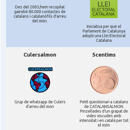
Des del 2005,hem recopilat
gairebé 80.000 contactes de
catalans i catalanòfils d'arreu
del món.
Iniciativa per que el
Parlament de Catalunya
adopti una Llei Electoral
Catalana
Culersalmon
5centims
Grup de whatsapp de Culers
Petit qüestionari a catalans
d'arreu del mon
de CATALANSALMON.
Pinzellades d'un grapat de
vides viscudes amb
intensitat i en català per tot
el món