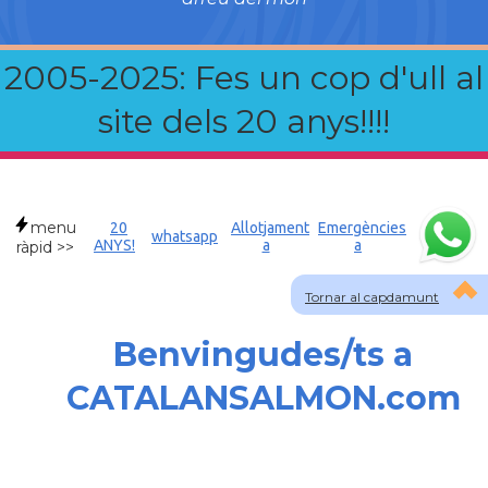
2005-2025: Fes un cop d'ull al
site dels 20 anys!!!!
menu
20
Allotjament
Emergències
whatsapp
ANYS!
a
a
ràpid >>
Tornar al capdamunt
Benvingudes/ts a
CATALANSALMON.com