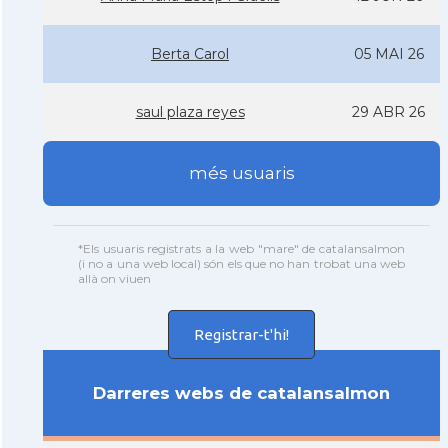
Berta Carol
05 MAI 26
saul plaza reyes
29 ABR 26
més usuaris
*Els usuaris registrats a la web "mare" de catalansalmon
(i no a una web local) són els que no han trobat una web
allà on viuen
Registrar-t'hi!
Darreres webs de catalansalmon