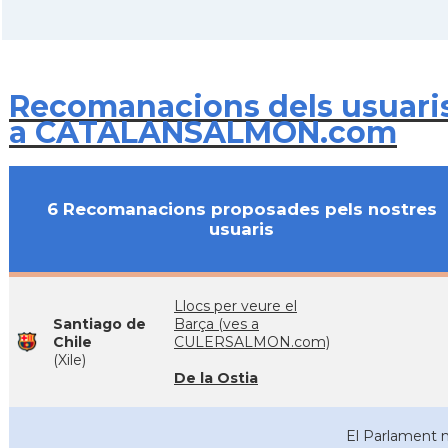
Recomanacions dels usuari
a CATALANSALMON.com
6 Recomanacions proposades pels nostres
usuaris
Llocs per veure el
Santiago de
Barça (ves a
Chile
CULERSALMON.com)
(Xile)
De la Ostia
El Parlament 