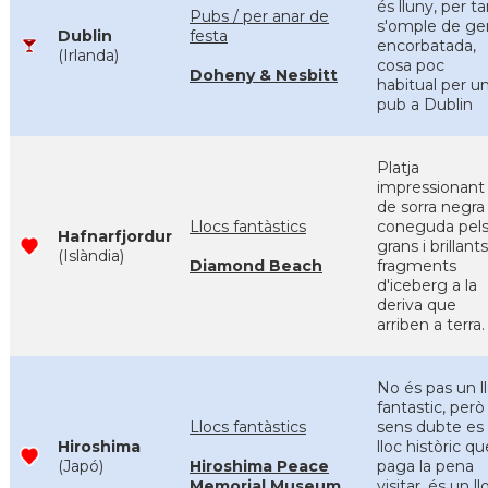
és lluny, per t
Pubs / per anar de
s'omple de ge
Dublin
festa
encorbatada,
(Irlanda)
cosa poc
Doheny & Nesbitt
habitual per u
pub a Dublin
Platja
impressionant
de sorra negra
Llocs fantàstics
coneguda pel
Hafnarfjordur
grans i brillants
(Islàndia)
Diamond Beach
fragments
d'iceberg a la
deriva que
arriben a terra.
No és pas un l
fantastic, però
Llocs fantàstics
sens dubte es
Hiroshima
lloc històric qu
(Japó)
Hiroshima Peace
paga la pena
Memorial Museum
visitar. és un ll