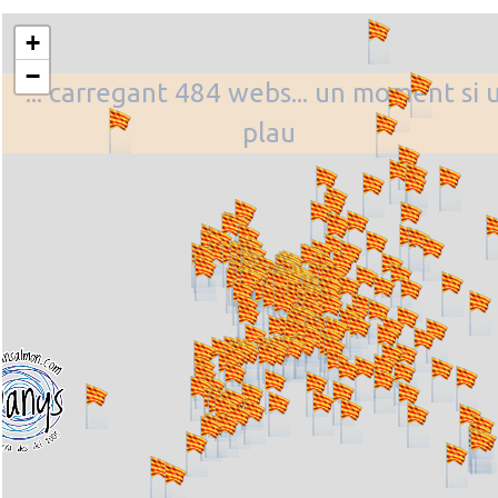
+
−
... carregant 484 webs... un moment si 
plau