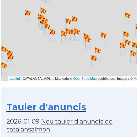
Leaflet
| CATALANSALMON :: Map data ©
OpenStreetMap
contributors, Imagery ©
M
Tauler d'anuncis
2026-01-09
Nou tauler d'anuncis de
catalansalmon