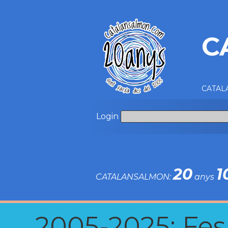
C
CATALA
Login
20
1
CATALANSALMON:
anys
2005-2025: Fes u