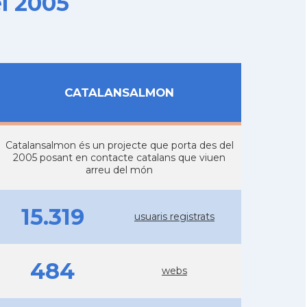
l 2005
CATALANSALMON
Catalansalmon és un projecte que porta des del
2005 posant en contacte catalans que viuen
arreu del món
15.319
usuaris registrats
484
webs