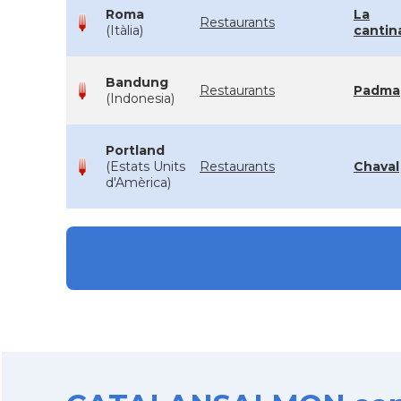
Roma
La
Restaurants
(Itàlia)
cantin
Bandung
Restaurants
Padma
(Indonesia)
Portland
(Estats Units
Restaurants
Chaval
d'Amèrica)