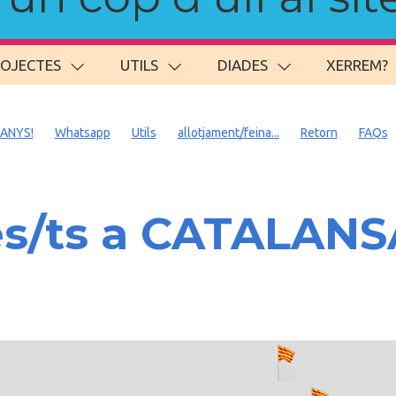
ROJECTES
UTILS
DIADES
XERREM?
 ANYS!
Whatsapp
Utils
allotjament/feina...
Retorn
FAQs
es/ts a CATALAN