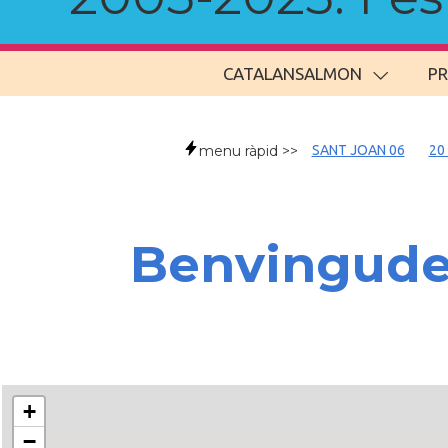
CATALANSALMON
P
menu ràpid >>
SANT JOAN 06
20
Benvingud
+
−