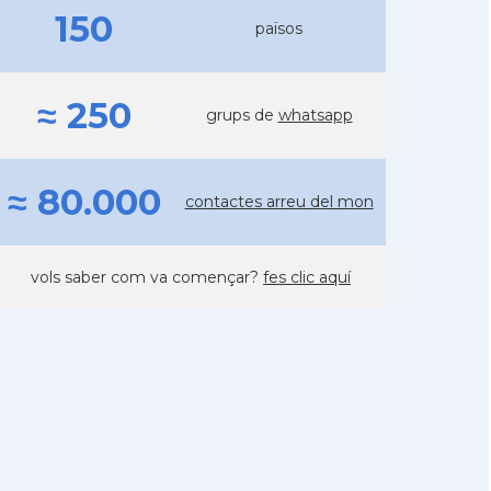
150
països
≈ 250
grups de
whatsapp
≈ 80.000
contactes arreu del mon
vols saber com va començar?
fes clic aquí