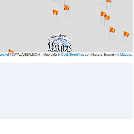
Leaflet
| CATALANSALMON :: Map data ©
OpenStreetMap
contributors, Imagery ©
Mapbox