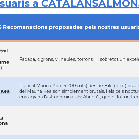
usuaris a CATALANSALMON
6 Recomanacions proposades pels nostres usuari
tral
Fabada, cigrons, vi, neules, torrons.... i sobretot un ex
urne
)
Pujar al Mauna Kea (4.200 mts) des de Hilo (0mt) es un
 Kea
del Mauna Kea son simplement brutals, i els cels noctur
ens agrada l'astronomina. Ps: Abriga't, que hi fot un fred
na
ona