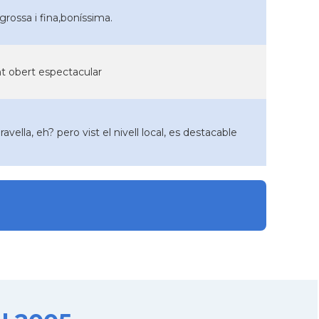
 grossa i fina,boníssima.
nt obert espectacular
la, eh? pero vist el nivell local, es destacable