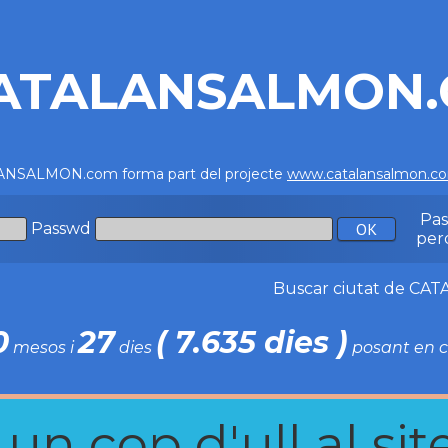
ATALANSALMON
NSALMON.com forma part del projecte
www.catalansalmon.c
Pa
Passwd
per
Buscar ciutat de C
0
27
( 7.635 dies )
mesos i
dies
posant en c
n cop d'ull al site