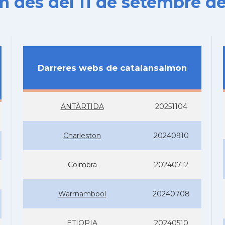
es del 11 de setembre de
Darreres webs de catalansalmon
ANTÀRTIDA
20251104
Charleston
20240910
Coimbra
20240712
Warrnambool
20240708
ETIOPIA
20240510