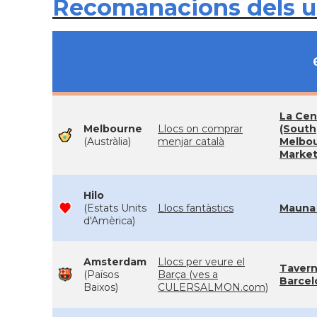
Recomanacions dels 
La Cen
Melbourne
Llocs on comprar
(South
(Austràlia)
menjar català
Melbo
Market
Hilo
(Estats Units
Llocs fantàstics
Mauna
d'Amèrica)
Amsterdam
Llocs per veure el
Taver
(Països
Barça (ves a
Barcel
Baixos)
CULERSALMON.com)