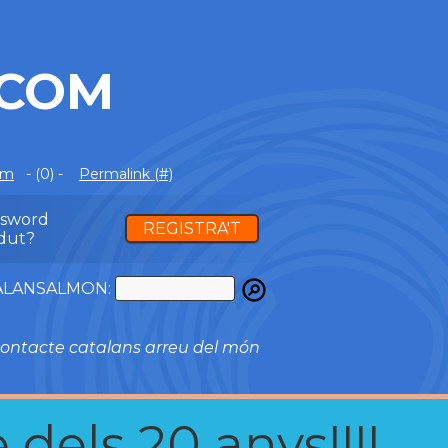
.COM
om
- (0) -
Permalink (#)
ssword
REGISTRA'T
dut?
ATALANSALMON:
ontacte catalans arreu del món
 dels 20 anys!!!!