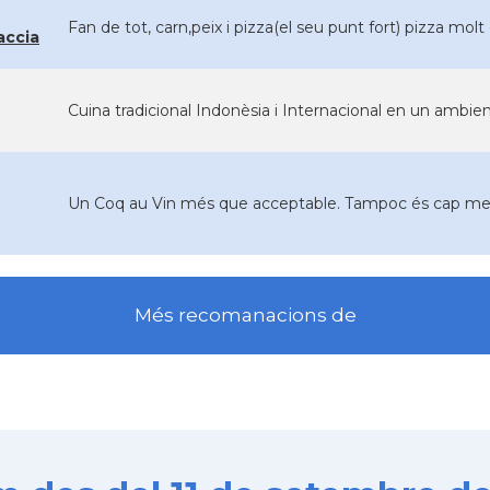
Fan de tot, carn,peix i pizza(el seu punt fort) pizza molt
accia
Cuina tradicional Indonèsia i Internacional en un ambie
Un Coq au Vin més que acceptable. Tampoc és cap meravel
Més recomanacions de