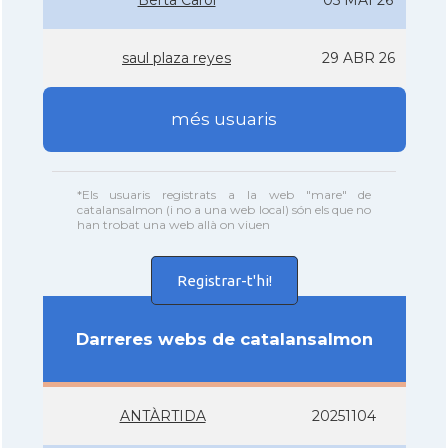
Berta Carol
05 MAI 26
saul plaza reyes
29 ABR 26
més usuaris
*Els usuaris registrats a la web "mare" de
catalansalmon (i no a una web local) són els que no
han trobat una web allà on viuen
Registrar-t'hi!
Darreres webs de catalansalmon
ANTÀRTIDA
20251104