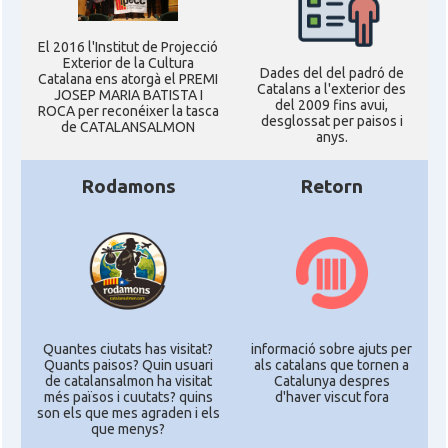
El 2016 l'Institut de Projecció
Exterior de la Cultura
Dades del del padró de
Catalana ens atorgà el PREMI
Catalans a l'exterior des
JOSEP MARIA BATISTA I
del 2009 fins avui,
ROCA per reconéixer la tasca
desglossat per paisos i
de CATALANSALMON
anys.
Rodamons
Retorn
Quantes ciutats has visitat?
informació sobre ajuts per
Quants paisos? Quin usuari
als catalans que tornen a
de catalansalmon ha visitat
Catalunya despres
més països i cuutats? quins
d'haver viscut fora
son els que mes agraden i els
que menys?