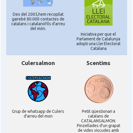
Des del 2005,hem recopilat
gairebé 80.000 contactes de
catalans i catalanòfils d'arreu
del món.
Iniciativa per que el
Parlament de Catalunya
adopti una Llei Electoral
Catalana
Culersalmon
5centims
Grup de whatsapp de Culers
Petit qüestionari a
d'arreu del mon
catalans de
CATALANSALMON.
Pinzellades d'un grapat
de vides viscudes amb