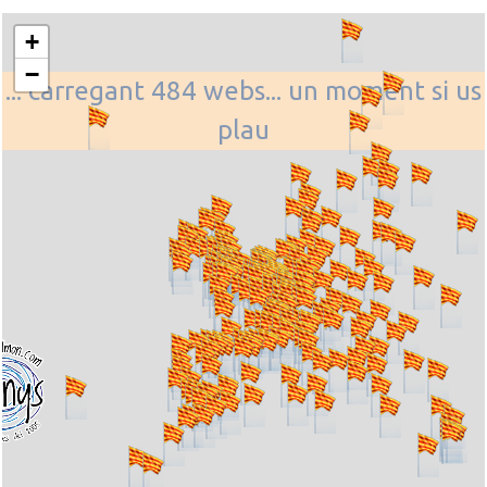
+
−
... carregant 484 webs... un moment si us
plau