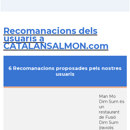
Recomanacions dels
usuaris a
CATALANSALMON.com
6 Recomanacions proposades pels nostres
usuaris
Man Mo
Dim Sum és
un
restaurant
de Fusió
Dim Sum
(raviolis