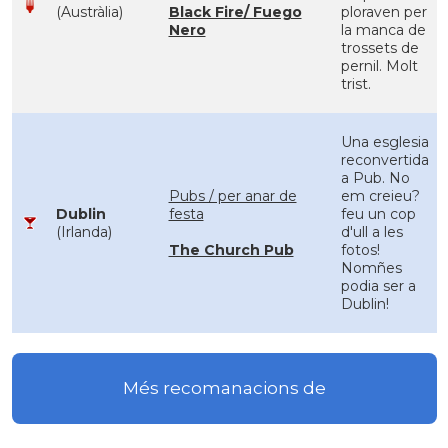
(Austràlia)
Black Fire/ Fuego
ploraven per
Nero
la manca de
trossets de
pernil. Molt
trist.
Una esglesia
reconvertida
a Pub. No
Pubs / per anar de
em creieu?
Dublin
festa
feu un cop
(Irlanda)
d'ull a les
The Church Pub
fotos!
Nomñes
podia ser a
Dublin!
Més recomanacions de