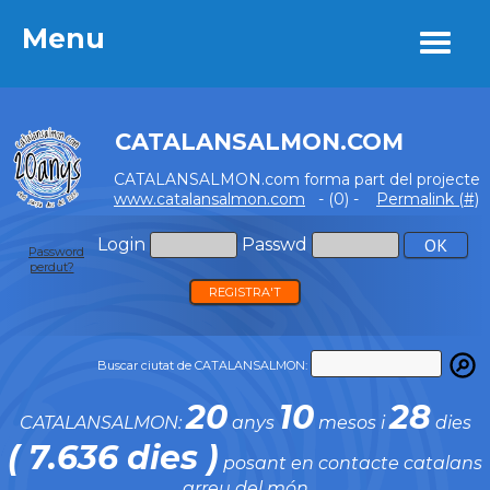
Menu
Menu
CATALANSALMON.COM
CATALANSALMON.com forma part del projecte
www.catalansalmon.com
- (0) -
Permalink (#)
Login
Passwd
Password
perdut?
REGISTRA'T
Buscar ciutat de CATALANSALMON:
20
10
28
CATALANSALMON:
anys
mesos i
dies
( 7.636 dies )
posant en contacte catalans
arreu del món