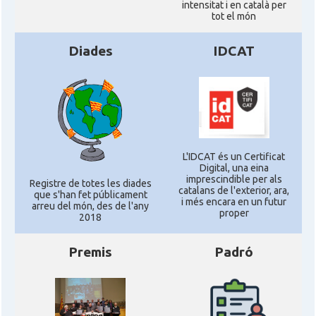
intensitat i en català per
tot el món
Diades
IDCAT
L'IDCAT és un Certificat
Digital, una eina
imprescindible per als
Registre de totes les diades
catalans de l'exterior, ara,
que s'han fet públicament
i més encara en un futur
arreu del món, des de l'any
proper
2018
Premis
Padró