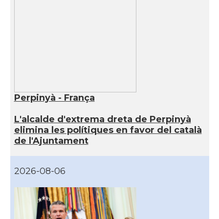
Perpinyà - França
L'alcalde d'extrema dreta de Perpinyà
elimina les polítiques en favor del català
de l'Ajuntament
2026-08-06