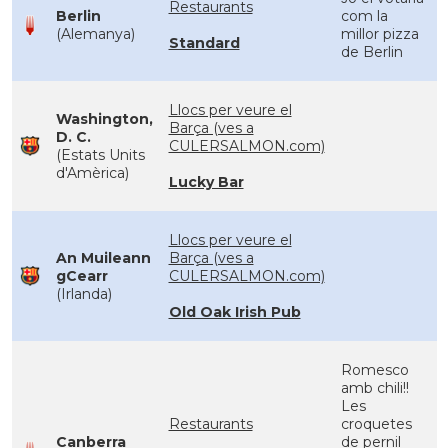
Restaurants
Berlin
com la
(Alemanya)
millor pizza
Standard
de Berlin
Llocs per veure el
Washington,
Barça (ves a
D. C.
CULERSALMON.com)
(Estats Units
d'Amèrica)
Lucky Bar
Llocs per veure el
An Muileann
Barça (ves a
gCearr
CULERSALMON.com)
(Irlanda)
Old Oak Irish Pub
Romesco
amb chili!!
Les
Restaurants
croquetes
Canberra
de pernil