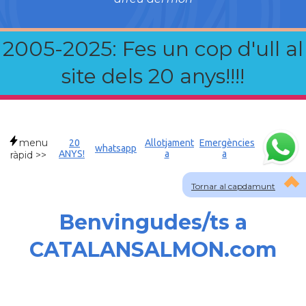
2005-2025: Fes un cop d'ull al
site dels 20 anys!!!!
menu
20
Allotjament
Emergències
whatsapp
ANYS!
a
a
ràpid >>
Tornar al capdamunt
Benvingudes/ts a
CATALANSALMON.com