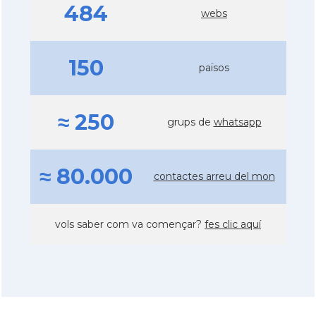
484
webs
150
països
≈ 250
grups de
whatsapp
≈ 80.000
contactes arreu del mon
vols saber com va començar?
fes clic aquí