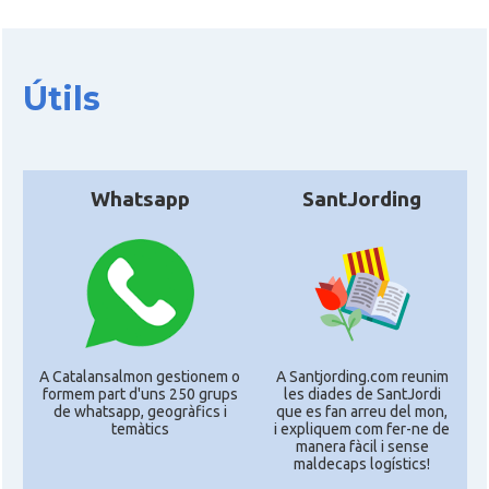
Útils
Whatsapp
SantJording
A Catalansalmon gestionem o
A Santjording.com reunim
formem part d'uns 250 grups
les diades de SantJordi
de whatsapp, geogràfics i
que es fan arreu del mon,
temàtics
i expliquem com fer-ne de
manera fàcil i sense
maldecaps logí­stics!