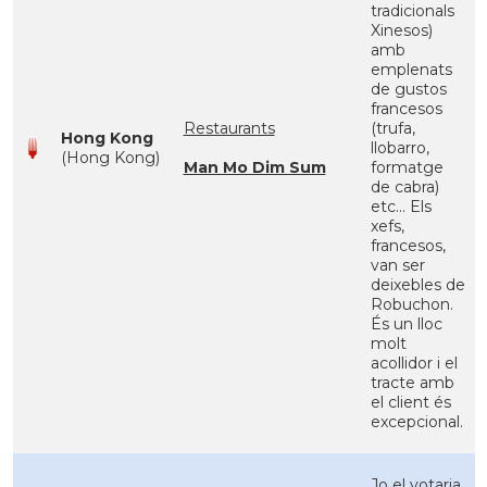
tradicionals
Xinesos)
amb
emplenats
de gustos
francesos
Restaurants
(trufa,
Hong Kong
llobarro,
(Hong Kong)
Man Mo Dim Sum
formatge
de cabra)
etc... Els
xefs,
francesos,
van ser
deixebles de
Robuchon.
És un lloc
molt
acollidor i el
tracte amb
el client és
excepcional.
Jo el votaria