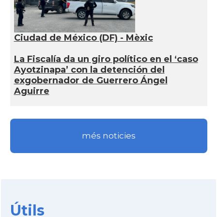
Ciudad de México (DF) - Mèxic
La Fiscalía da un giro político en el ‘caso
Ayotzinapa’ con la detención del
exgobernador de Guerrero Ángel
Aguirre
més noticies
Útils