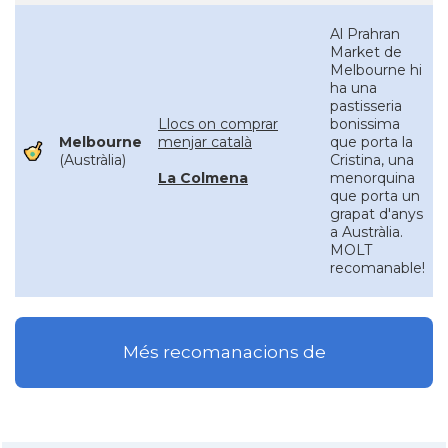
Al Prahran
Market de
Melbourne hi
ha una
pastisseria
Llocs on comprar
bonissima
Melbourne
menjar català
que porta la
(Austràlia)
Cristina, una
La Colmena
menorquina
que porta un
grapat d'anys
a Austràlia.
MOLT
recomanable!
Més recomanacions de