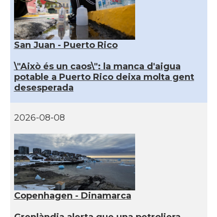
San Juan - Puerto Rico
\"Això és un caos\": la manca d'aigua
potable a Puerto Rico deixa molta gent
desesperada
2026-08-08
Copenhagen - Dinamarca
Grenlàndia alerta que una petroliera