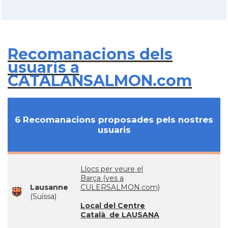
Recomanacions dels
usuaris a
CATALANSALMON.com
6 Recomanacions proposades pels nostres
usuaris
Llocs per veure el
Barça (ves a
Lausanne
CULERSALMON.com)
(Suïssa)
Local del Centre
Català de LAUSANA