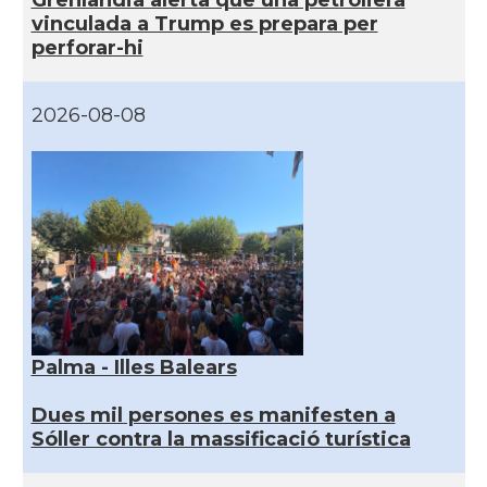
vinculada a Trump es prepara per
perforar-hi
2026-08-08
Palma - Illes Balears
Dues mil persones es manifesten a
Sóller contra la massificació turística