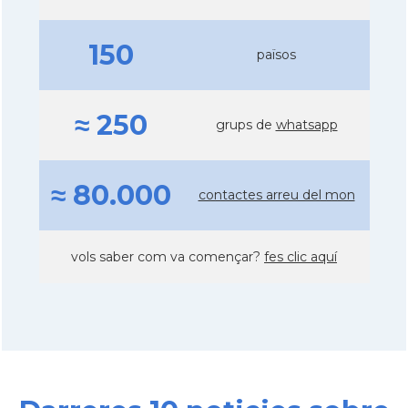
150
països
≈ 250
grups de
whatsapp
≈ 80.000
contactes arreu del mon
vols saber com va començar?
fes clic aquí