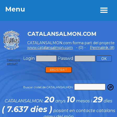
Menu
Menu
CATALANSALMON.COM
CATALANSALMON.com forma part del projecte
www.catalansalmon.com
- (0) -
Permalink (#)
Login
Passwd
Password
perdut?
REGISTRA'T
Buscar ciutat de CATALANSALMON:
20
10
29
CATALANSALMON:
anys
mesos i
dies
( 7.637 dies )
posant en contacte catalans
arreu del món