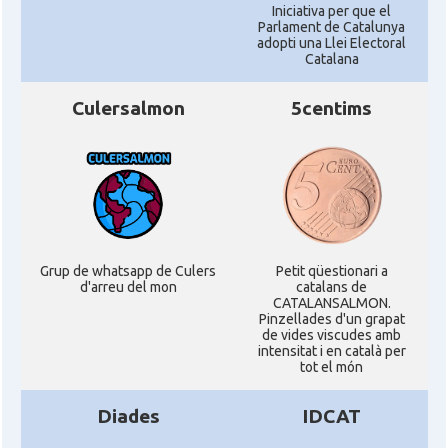
Iniciativa per que el
Parlament de Catalunya
adopti una Llei Electoral
Catalana
Culersalmon
5centims
Grup de whatsapp de Culers
Petit qüestionari a
d'arreu del mon
catalans de
CATALANSALMON.
Pinzellades d'un grapat
de vides viscudes amb
intensitat i en català per
tot el món
Diades
IDCAT