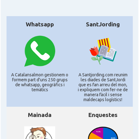
Whatsapp
SantJording
A Catalansalmon gestionem o
A Santjording.com reunim
formem part d'uns 250 grups
les diades de SantJordi
de whatsapp, geogràfics i
que es fan arreu del mon,
temàtics
i expliquem com fer-ne de
manera fàcil i sense
maldecaps logí­stics!
Mainada
Enquestes