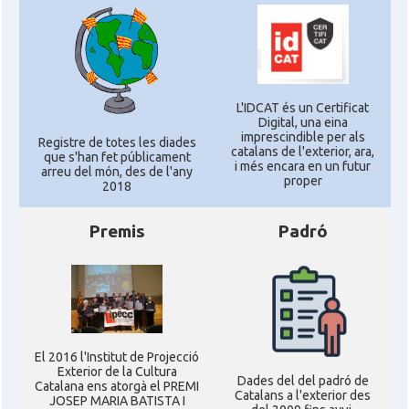
L'IDCAT és un Certificat
Digital, una eina
imprescindible per als
Registre de totes les diades
catalans de l'exterior, ara,
que s'han fet públicament
i més encara en un futur
arreu del món, des de l'any
proper
2018
Premis
Padró
El 2016 l'Institut de Projecció
Exterior de la Cultura
Dades del del padró de
Catalana ens atorgà el PREMI
Catalans a l'exterior des
JOSEP MARIA BATISTA I