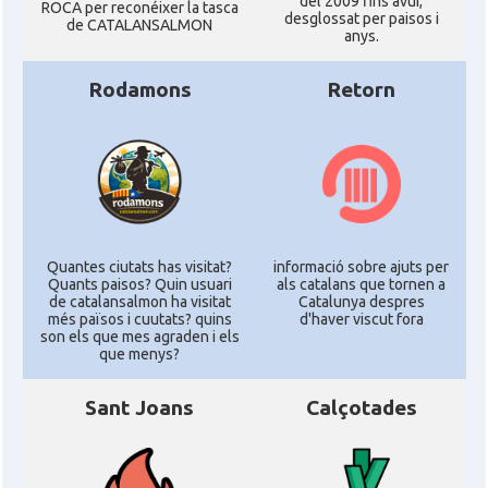
del 2009 fins avui,
ROCA per reconéixer la tasca
desglossat per paisos i
de CATALANSALMON
anys.
Rodamons
Retorn
Quantes ciutats has visitat?
informació sobre ajuts per
Quants paisos? Quin usuari
als catalans que tornen a
de catalansalmon ha visitat
Catalunya despres
més països i cuutats? quins
d'haver viscut fora
son els que mes agraden i els
que menys?
Sant Joans
Calçotades