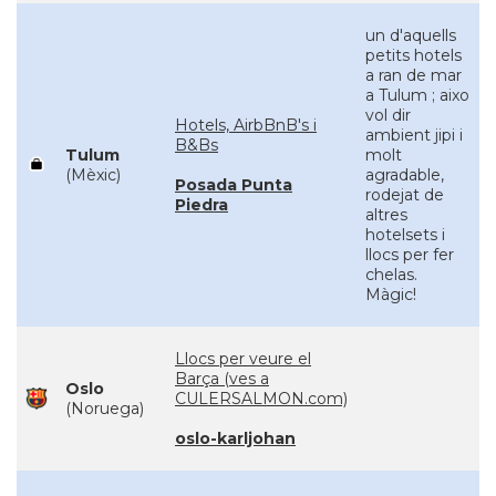
un d'aquells
petits hotels
a ran de mar
a Tulum ; aixo
vol dir
Hotels, AirbBnB's i
ambient jipi i
B&Bs
Tulum
molt
(Mèxic)
agradable,
Posada Punta
rodejat de
Piedra
altres
hotelsets i
llocs per fer
chelas.
Màgic!
Llocs per veure el
Barça (ves a
Oslo
CULERSALMON.com)
(Noruega)
oslo-karljohan