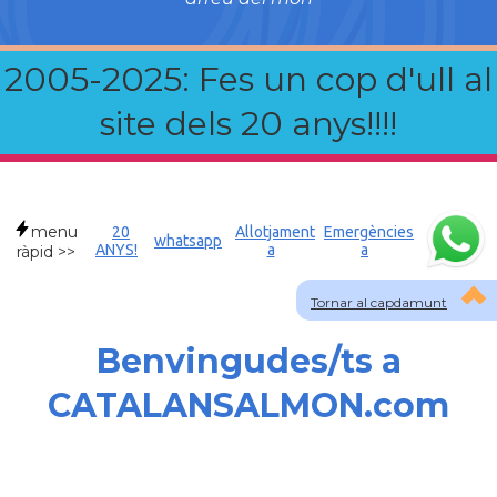
2005-2025: Fes un cop d'ull al
site dels 20 anys!!!!
menu
20
Allotjament
Emergències
whatsapp
ANYS!
a
a
ràpid >>
Tornar al capdamunt
Benvingudes/ts a
CATALANSALMON.com