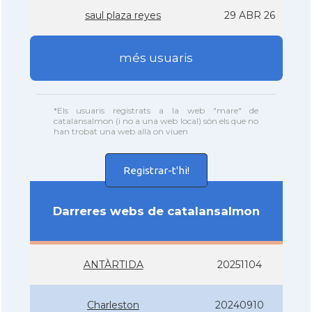
saul plaza reyes
29 ABR 26
més usuaris
*Els usuaris registrats a la web "mare" de
catalansalmon (i no a una web local) són els que no
han trobat una web allà on viuen
Registrar-t'hi!
Darreres webs de catalansalmon
ANTÀRTIDA
20251104
Charleston
20240910