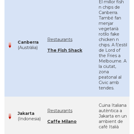
El millor fish
n chips de
Canberra.
També fan
menjar
vegetarià
rotllo fake
Restaurants
chicken n
Canberra
chips. A l\'estil
(Austràlia)
The Fish Shack
de Lord of
the Fries a
Melbourne. A
la ciutat,
zona
peatonal al
Civic amb
tendes.
Cuina Italiana
Restaurants
autèntica a
Jakarta
Jakarta en un
(Indonesia)
Caffe Milano
ambient de
café Italià