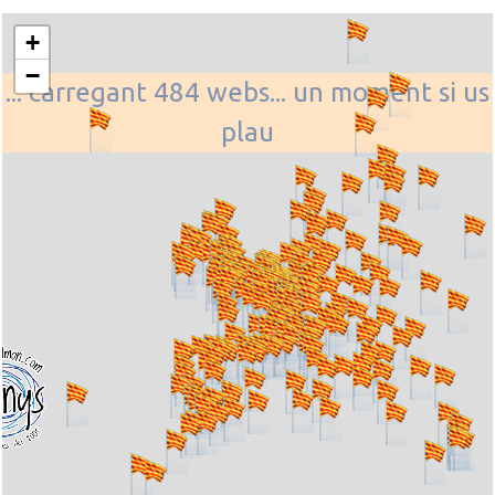
+
−
... carregant 484 webs... un moment si us
plau