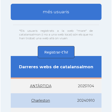
més usuaris
*Els usuaris registrats a la web "mare" de
catalansalmon (i no a una web local) són els que no
han trobat una web allà on viuen
Registrar-t'hi!
Darreres webs de catalansalmon
ANTÀRTIDA
20251104
Charleston
20240910