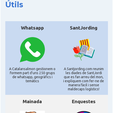
Útils
Whatsapp
SantJording
A Catalansalmon gestionem o
A Santjording.com reunim
formem part d'uns 250 grups
les diades de SantJordi
de whatsapp, geogràfics i
que es fan arreu del mon,
temàtics
i expliquem com fer-ne de
manera fàcil i sense
maldecaps logí­stics!
Mainada
Enquestes