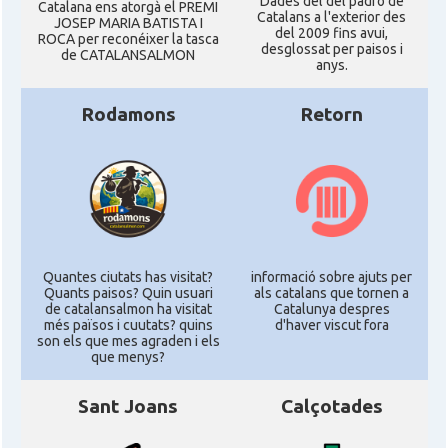
Dades del del padró de
Catalana ens atorgà el PREMI
Catalans a l'exterior des
JOSEP MARIA BATISTA I
del 2009 fins avui,
ROCA per reconéixer la tasca
desglossat per paisos i
de CATALANSALMON
anys.
Rodamons
Retorn
Quantes ciutats has visitat?
informació sobre ajuts per
Quants paisos? Quin usuari
als catalans que tornen a
de catalansalmon ha visitat
Catalunya despres
més països i cuutats? quins
d'haver viscut fora
son els que mes agraden i els
que menys?
Sant Joans
Calçotades