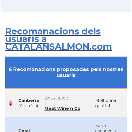
Recomanacions dels
usuaris a
CATALANSALMON.com
6 Recomanacions proposades pels nostres
usuaris
Restaurants
Canberra
Molt bona
(Austràlia)
qualitat.
Meat Wine n Co
Fusiò
Coral
espanyola-