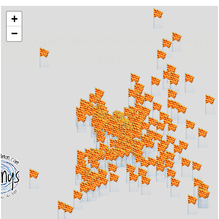
+
−
... carregant 484 webs... un moment si us
plau