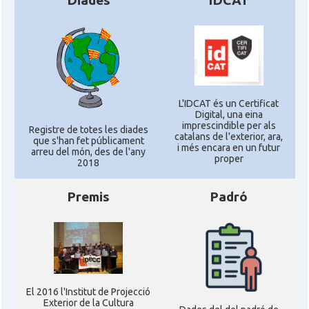
Diades
IDCAT
L'IDCAT és un Certificat
Digital, una eina
imprescindible per als
Registre de totes les diades
catalans de l'exterior, ara,
que s'han fet públicament
i més encara en un futur
arreu del món, des de l'any
proper
2018
Premis
Padró
El 2016 l'Institut de Projecció
Exterior de la Cultura