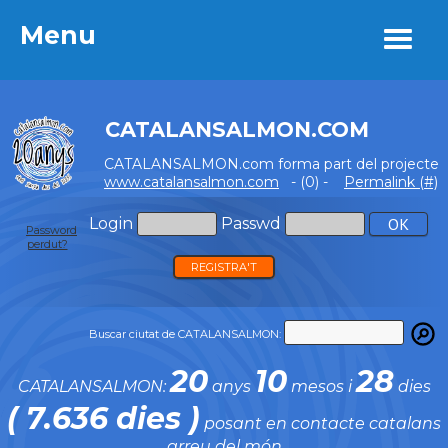
Menu
Menu
CATALANSALMON.COM
CATALANSALMON.com forma part del projecte
www.catalansalmon.com
- (0) -
Permalink (#)
Login
Passwd
Password
perdut?
REGISTRA'T
Buscar ciutat de CATALANSALMON:
20
10
28
CATALANSALMON:
anys
mesos i
dies
( 7.636 dies )
posant en contacte catalans
arreu del món