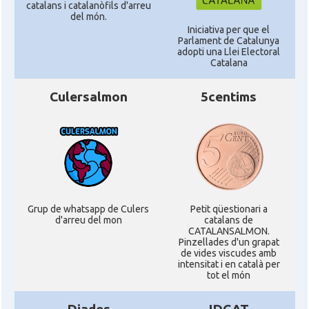
catalans i catalanòfils d'arreu
del món.
Iniciativa per que el
Parlament de Catalunya
adopti una Llei Electoral
Catalana
Culersalmon
5centims
Grup de whatsapp de Culers
Petit qüestionari a
d'arreu del mon
catalans de
CATALANSALMON.
Pinzellades d'un grapat
de vides viscudes amb
intensitat i en català per
tot el món