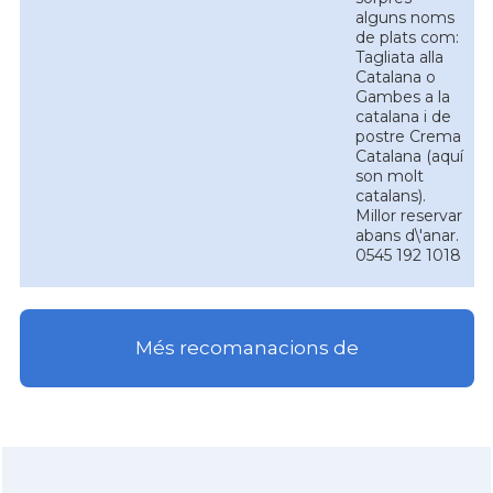
alguns noms
de plats com:
Tagliata alla
Catalana o
Gambes a la
catalana i de
postre Crema
Catalana (aquí
son molt
catalans).
Millor reservar
abans d\'anar.
0545 192 1018
Més recomanacions de