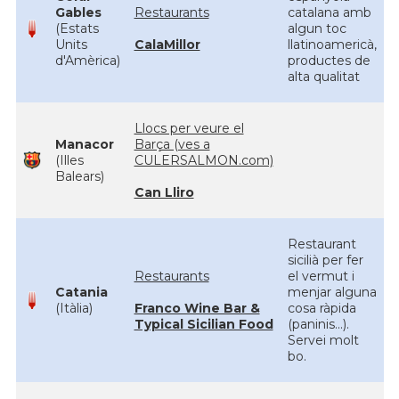
Gables
Restaurants
catalana amb
(Estats
algun toc
Units
CalaMillor
llatinoamericà,
d'Amèrica)
productes de
alta qualitat
Llocs per veure el
Manacor
Barça (ves a
(Illes
CULERSALMON.com)
Balears)
Can Lliro
Restaurant
sicilià per fer
Restaurants
el vermut i
Catania
menjar alguna
(Itàlia)
Franco Wine Bar &
cosa ràpida
Typical Sicilian Food
(paninis...).
Servei molt
bo.