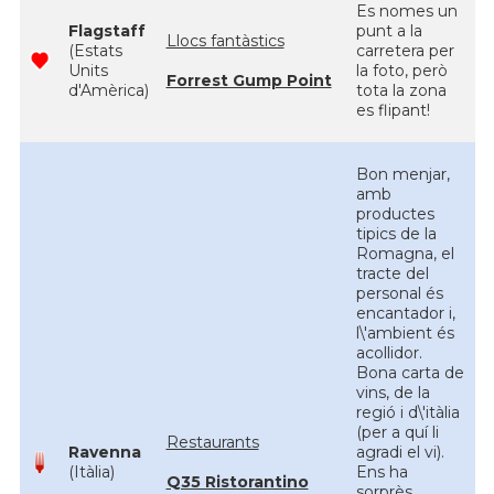
Es nomes un
Flagstaff
punt a la
Llocs fantàstics
(Estats
carretera per
Units
la foto, però
Forrest Gump Point
d'Amèrica)
tota la zona
es flipant!
Bon menjar,
amb
productes
tipics de la
Romagna, el
tracte del
personal és
encantador i,
l\'ambient és
acollidor.
Bona carta de
vins, de la
regió i d\'itàlia
(per a quí li
Restaurants
Ravenna
agradi el vi).
(Itàlia)
Ens ha
Q35 Ristorantino
sorprès