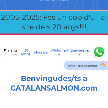
2005-2025: Fes un cop d'ull al
site dels 20 anys!!!!
menu
20
Allotjament
Emergències
whatsapp
ANYS!
a
a
ràpid >>
Tornar al capdamunt
Benvingudes/ts a
CATALANSALMON.com