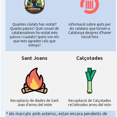
Quantes ciutats has visitat?
informació sobre ajuts per
Quants paisos? Quin usuari de
als catalans que tornen a
catalansalmon ha visitat més
Catalunya despres d'haver
països i cuutats? quins son els
viscut fora
que mes agraden i els que
menys?
Sant Joans
Calçotades
Recopliacio de diades de Sant
Recopilació de Calçotades
Joan d'arreu del móm
cel.lebrades arreu del món
* els marcats amb asterisc, estan encara pendents de