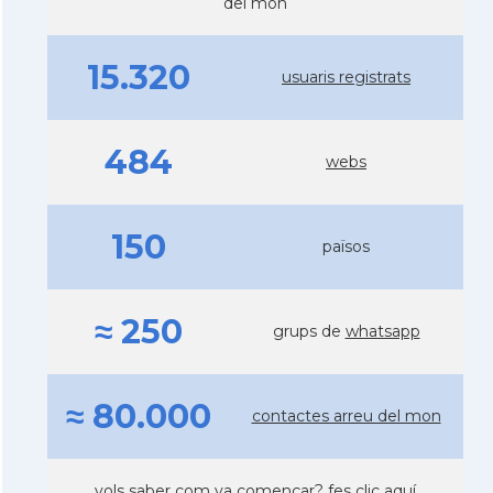
del món
15.320
usuaris registrats
484
webs
150
països
≈ 250
grups de
whatsapp
≈ 80.000
contactes arreu del mon
vols saber com va començar?
fes clic aquí