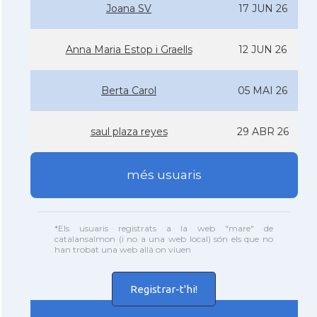
Joana SV
17 JUN 26
Anna Maria Estop i Graells
12 JUN 26
Berta Carol
05 MAI 26
saul plaza reyes
29 ABR 26
més usuaris
*Els usuaris registrats a la web "mare" de
catalansalmon (i no a una web local) són els que no
han trobat una web allà on viuen
Registrar-t'hi!