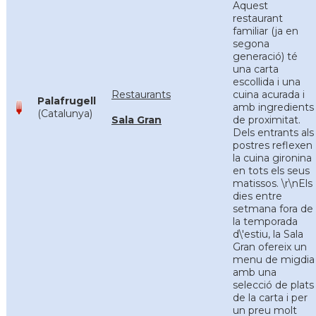
Aquest
restaurant
familiar (ja en
segona
generació) té
una carta
escollida i una
Restaurants
cuina acurada i
Palafrugell
amb ingredients
(Catalunya)
Sala Gran
de proximitat.
Dels entrants als
postres reflexen
la cuina gironina
en tots els seus
matissos. \r\nEls
dies entre
setmana fora de
la temporada
d\'estiu, la Sala
Gran ofereix un
menu de migdia
amb una
selecció de plats
de la carta i per
un preu molt