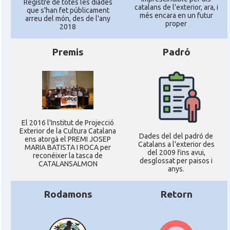
Registre de totes les diades
catalans de l'exterior, ara, i
que s'han fet públicament
més encara en un futur
arreu del món, des de l'any
proper
2018
Premis
Padró
El 2016 l'Institut de Projecció
Exterior de la Cultura Catalana
Dades del del padró de
ens atorgà el PREMI JOSEP
Catalans a l'exterior des
MARIA BATISTA I ROCA per
del 2009 fins avui,
reconéixer la tasca de
desglossat per paisos i
CATALANSALMON
anys.
Rodamons
Retorn