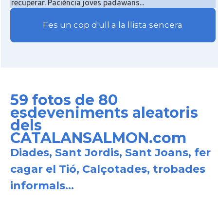
recuperar. Paciència joves padawans...
Fes un cop d'ull a la llista sencera
59 fotos de 80
esdeveniments aleatoris
dels
CATALANSALMON.com
Diades, Sant Jordis, Sant Joans, fer
cagar el Tió, Calçotades, trobades
informals...