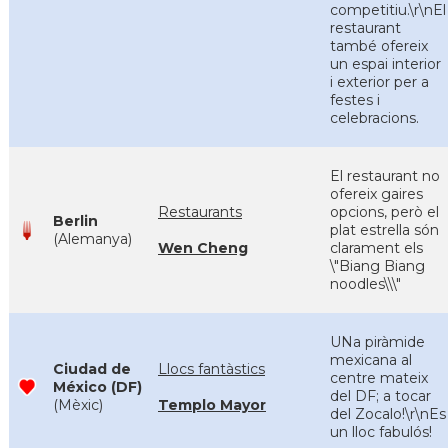
competitiu.\r\nEl
restaurant
també ofereix
un espai interior
i exterior per a
festes i
celebracions.
El restaurant no
ofereix gaires
Restaurants
opcions, però el
Berlin
plat estrella són
(Alemanya)
Wen Cheng
clarament els
\"Biang Biang
noodles\\\"
UNa piràmide
mexicana al
Ciudad de
Llocs fantàstics
centre mateix
México (DF)
del DF; a tocar
(Mèxic)
Templo Mayor
del Zocalo!\r\nEs
un lloc fabulós!