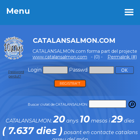
Menu
Menu
CATALANSALMON.COM
CATALANSALMON.com forma part del projecte
www.catalansalmon.com
- (0) -
Permalink (#)
Login
Passwd
Password
perdut?
REGISTRA'T
Buscar ciutat de CATALANSALMON:
20
10
29
CATALANSALMON:
anys
mesos i
dies
( 7.637 dies )
posant en contacte catalans
arreu del món