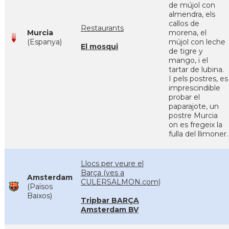
de mújol con
almendra, els
callos de
Restaurants
Murcia
morena, el
(Espanya)
mújol con leche
El mosqui
de tigre y
mango, i el
tartar de lubina.
I pels postres, es
imprescindible
probar el
paparajote, un
postre Murcia
on es fregeix la
fulla del llimoner.
Llocs per veure el
Barça (ves a
Amsterdam
CULERSALMON.com)
(Països
Baixos)
Tripbar BARÇA
Amsterdam BV