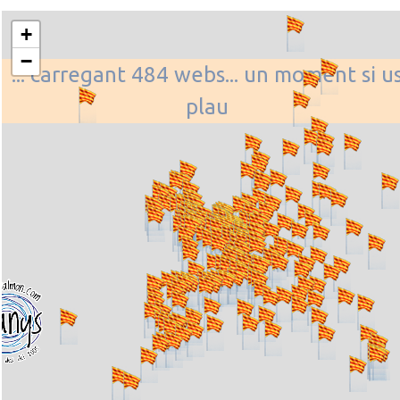
+
−
... carregant 484 webs... un moment si u
plau