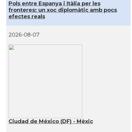
Pols entre Espanya i Itàlia per les
fronteres: un xoc diplomàtic amb pocs
efectes reals
2026-08-07
Ciudad de México (DF) - Mèxic