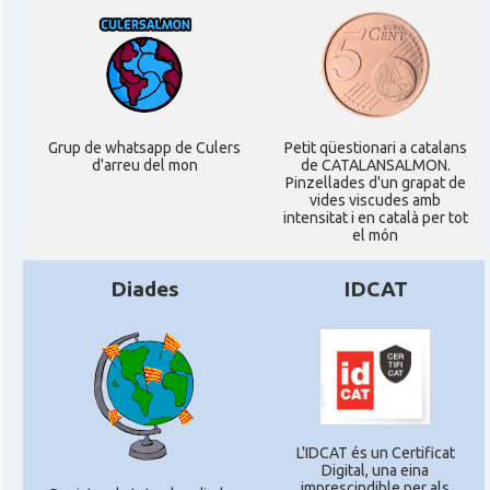
Grup de whatsapp de Culers
Petit qüestionari a catalans
d'arreu del mon
de CATALANSALMON.
Pinzellades d'un grapat de
vides viscudes amb
intensitat i en català per tot
el món
Diades
IDCAT
L'IDCAT és un Certificat
Digital, una eina
imprescindible per als