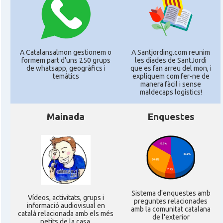
A Catalansalmon gestionem o
A Santjording.com reunim
formem part d'uns 250 grups
les diades de SantJordi
de whatsapp, geogràfics i
que es fan arreu del mon, i
temàtics
expliquem com fer-ne de
manera fàcil i sense
maldecaps logí­stics!
Mainada
Enquestes
Sistema d'enquestes amb
Ví­deos, activitats, grups i
preguntes relacionades
informació audiovisual en
amb la comunitat catalana
català relacionada amb els més
de l'exterior
petits de la casa.