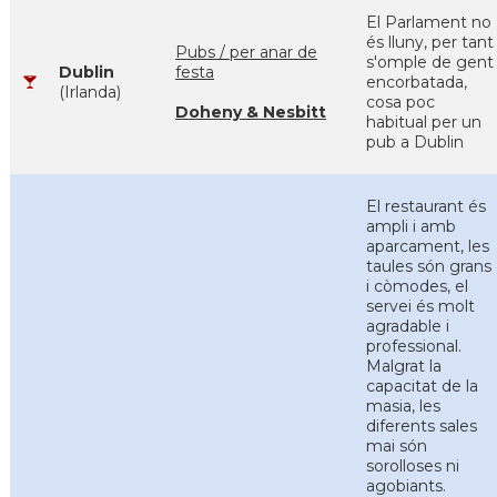
El Parlament no
és lluny, per tant
Pubs / per anar de
s'omple de gent
Dublin
festa
encorbatada,
(Irlanda)
cosa poc
Doheny & Nesbitt
habitual per un
pub a Dublin
El restaurant és
ampli i amb
aparcament, les
taules són grans
i còmodes, el
servei és molt
agradable i
professional.
Malgrat la
capacitat de la
masia, les
diferents sales
mai són
sorolloses ni
agobiants.