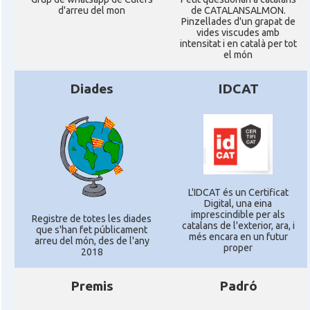
d'arreu del mon
de CATALANSALMON.
Pinzellades d'un grapat de
vides viscudes amb
intensitat i en català per tot
el món
Diades
IDCAT
L'IDCAT és un Certificat
Digital, una eina
imprescindible per als
Registre de totes les diades
catalans de l'exterior, ara, i
que s'han fet públicament
més encara en un futur
arreu del món, des de l'any
proper
2018
Premis
Padró