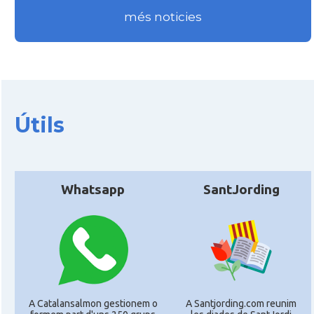
més noticies
Útils
Whatsapp
SantJording
A Catalansalmon gestionem o
A Santjording.com reunim