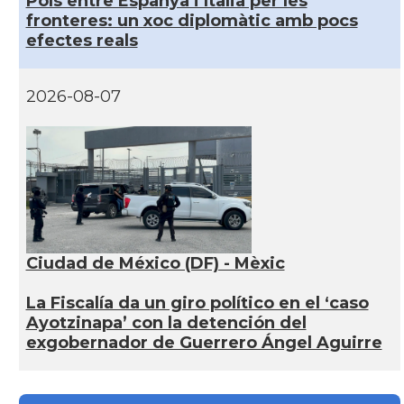
Pols entre Espanya i Itàlia per les
fronteres: un xoc diplomàtic amb pocs
efectes reals
2026-08-07
Ciudad de México (DF) - Mèxic
La Fiscalía da un giro político en el ‘caso
Ayotzinapa’ con la detención del
exgobernador de Guerrero Ángel Aguirre