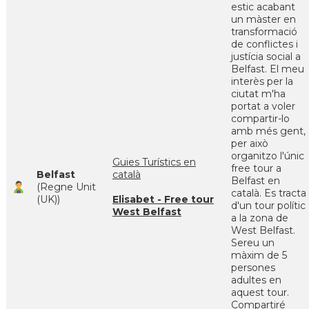
estic acabant
un màster en
transformació
de conflictes i
justícia social a
Belfast. El meu
interès per la
ciutat m'ha
portat a voler
compartir-lo
amb més gent,
per això
organitzo l'únic
Guies Turístics en
free tour a
Belfast
català
Belfast en
(Regne Unit
català. Es tracta
(UK))
Elisabet - Free tour
d'un tour polític
West Belfast
a la zona de
West Belfast.
Sereu un
màxim de 5
persones
adultes en
aquest tour.
Compartiré