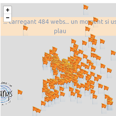
+
−
... carregant 484 webs... un moment si u
plau