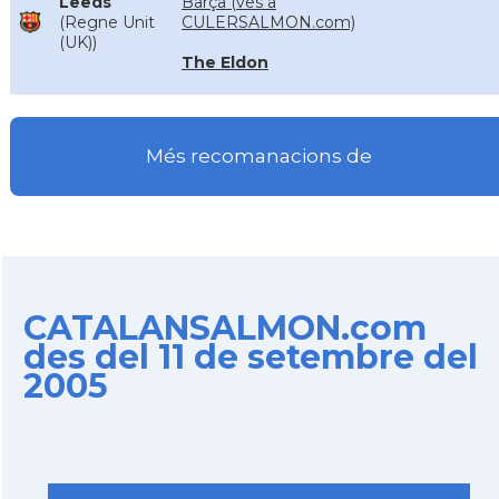
Leeds
Barça (ves a
(Regne Unit
CULERSALMON.com)
(UK))
The Eldon
Més recomanacions de
CATALANSALMON.com
des del 11 de setembre del
2005