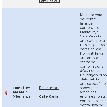
Familiar 201
Molt a la vora
del centre
financer i
comercial de
Frankfurt, el
Cafe Karin té
una carta per a
tots els gustos i
hores del dia.
Pel matí hi ha
una amplia
oferta de
combinacions
d\'esmorzars.
Pel migdia hi ha
plats del dia i
una selecció de
Frankfurt
Restaurants
sopes, pasta,
am Main
amanides
(Alemanya)
Cafe Karin
enormes i plats
combinats i una
petita llista de