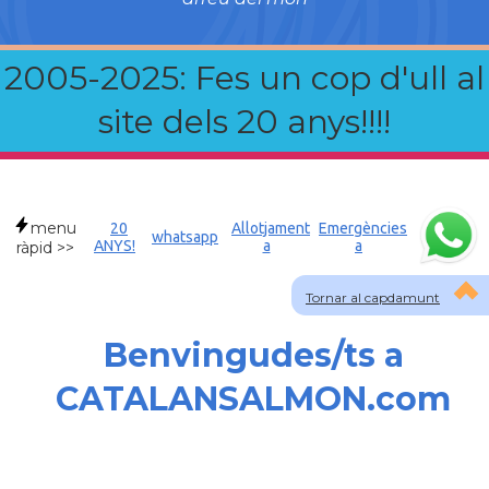
2005-2025: Fes un cop d'ull al
site dels 20 anys!!!!
menu
20
Allotjament
Emergències
whatsapp
ANYS!
a
a
ràpid >>
Tornar al capdamunt
Benvingudes/ts a
CATALANSALMON.com