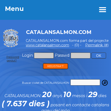
Menu
Menu
CATALANSALMON.COM
CATALANSALMON.com forma part del projecte
www.catalansalmon.com
- (0) -
Permalink (#)
Login
Passwd
Password
perdut?
REGISTRA'T
Buscar ciutat de CATALANSALMON:
20
10
29
CATALANSALMON:
anys
mesos i
dies
( 7.637 dies )
posant en contacte catalans
arreu del món