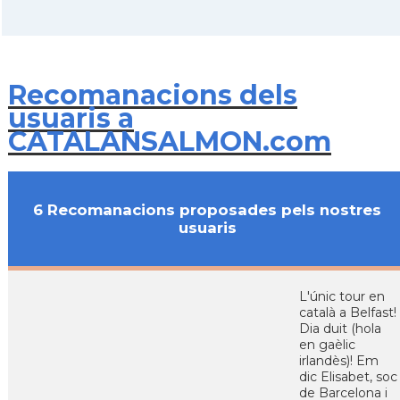
Recomanacions dels
usuaris a
CATALANSALMON.com
6 Recomanacions proposades pels nostres
usuaris
L'únic tour en
català a Belfast!
Dia duit (hola
en gaèlic
irlandès)! Em
dic Elisabet, soc
de Barcelona i