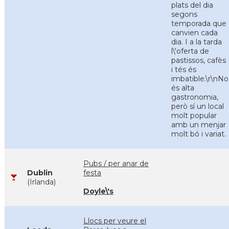
plats del dia
segons
temporada que
canvien cada
dia. I a la tarda
l\'oferta de
pastissos, cafès
i tés és
imbatible.\r\nNo
és alta
gastronomia,
però sí un local
molt popular
amb un menjar
molt bó i variat.
Pubs / per anar de
Dublin
festa
(Irlanda)
Doyle\'s
Llocs per veure el