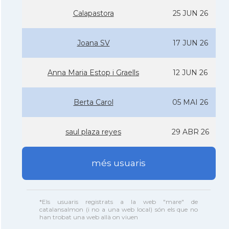
Calapastora
25 JUN 26
Joana SV
17 JUN 26
Anna Maria Estop i Graells
12 JUN 26
Berta Carol
05 MAI 26
saul plaza reyes
29 ABR 26
més usuaris
*Els usuaris registrats a la web "mare" de
catalansalmon (i no a una web local) són els que no
han trobat una web allà on viuen