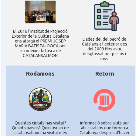
El 2016 l'Institut de Projecció
Exterior de la Cultura Catalana
Dades del del padró de
ens atorgà el PREMI JOSEP
Catalans a l'exterior des
MARIA BATISTA I ROCA per
del 2009 fins avui,
reconéixer la tasca de
desglossat per paisos i
CATALANSALMON
anys.
Rodamons
Retorn
Quantes ciutats has visitat?
informació sobre ajuts per
Quants paisos? Quin usuari de
als catalans que tornen a
catalansalmon ha visitat més
Catalunya despres d'haver