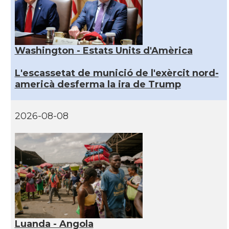
Washington - Estats Units d'Amèrica
L'escassetat de munició de l'exèrcit nord-
americà desferma la ira de Trump
2026-08-08
Luanda - Angola