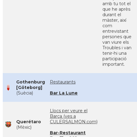
amb tu tot el
que he après
durant el
màster, així
com
entrevistant
persones que
van viure els
Troubles i van
tenir-hi una
participació
important.
Gothenburg
Restaurants
[Göteborg]
(Suècia)
Bar La Lune
Llocs per veure el
Barça (ves a
Querétaro
CULERSALMON.com)
(Mèxic)
Bar-Restaurant