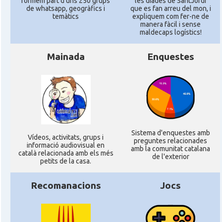
formem part d'uns 250 grups
les diades de SantJordi
de whatsapp, geogràfics i
que es fan arreu del mon, i
temàtics
expliquem com fer-ne de
manera fàcil i sense
maldecaps logí­stics!
Mainada
Enquestes
Sistema d'enquestes amb
Ví­deos, activitats, grups i
preguntes relacionades
informació audiovisual en
amb la comunitat catalana
català relacionada amb els més
de l'exterior
petits de la casa.
Recomanacions
Jocs