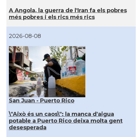
A Angola, la guerra de l'Iran fa els pobres
més pobres i els rics més rics
2026-08-08
San Juan - Puerto Rico
\"Això és un caos\": la manca d'aigua
potable a Puerto Rico deixa molta gent
desesperada