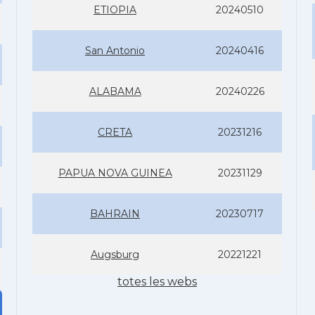
ETIOPIA
20240510
San Antonio
20240416
ALABAMA
20240226
CRETA
20231216
PAPUA NOVA GUINEA
20231129
BAHRAIN
20230717
Augsburg
20221221
totes les webs