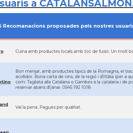
usuaris a CATALANSALMON
6 Recomanacions proposades pels nostres usuari
ro
Cuina amb productes locals amb toc de fusió. Un molt bon 
Bon menjar, amb productes tipics de la Romagna, el tract
acollidor. Bona carta de vins, de la regió i d\'itàlia (per a 
ntino
com: Tagliata alla Catalana o Gambes a la catalana i de p
reservar abans d\'anar. 0545 192 1018
 and
Val la pena. Pagues per qualitat.
ueen