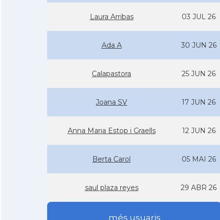
Laura Arribas
03 JUL 26
Ada A
30 JUN 26
Calapastora
25 JUN 26
Joana SV
17 JUN 26
Anna Maria Estop i Graells
12 JUN 26
Berta Carol
05 MAI 26
saul plaza reyes
29 ABR 26
més usuaris