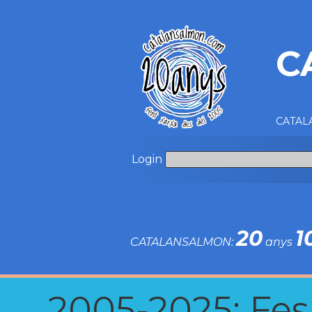
C
CATALA
Login
20
1
CATALANSALMON:
anys
2005-2025: Fes u