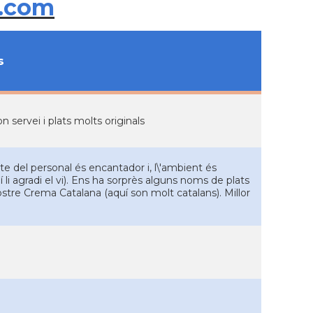
.com
s
servei i plats molts originals
e del personal és encantador i, l\'ambient és
quí li agradi el vi). Ens ha sorprès alguns noms de plats
ostre Crema Catalana (aquí son molt catalans). Millor