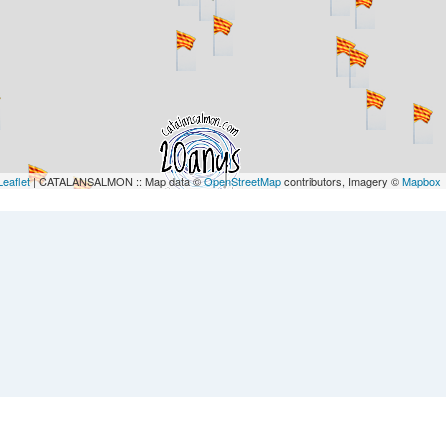
Leaflet
| CATALANSALMON :: Map data ©
OpenStreetMap
contributors, Imagery ©
Mapbox