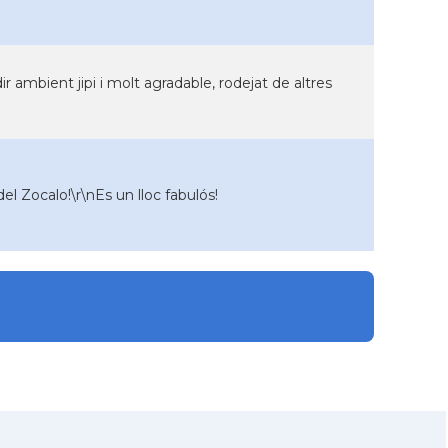
ir ambient jipi i molt agradable, rodejat de altres
l Zocalo!\r\nEs un lloc fabulós!