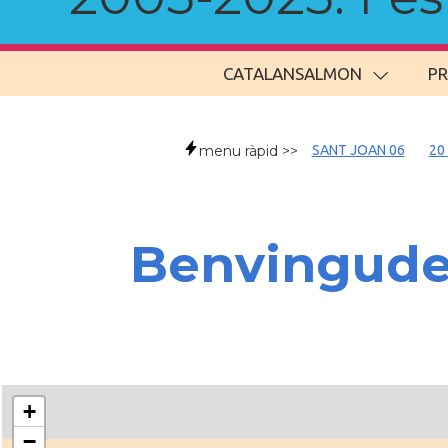
CATALANSALMON
P
menu ràpid >>
SANT JOAN 06
20
Benvingud
+
−