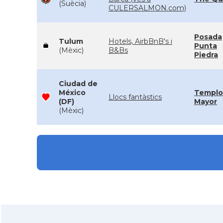
(Suècia)
CULERSALMON.com)
Posada
Tulum
Hotels, AirbBnB's i
Punta
(Mèxic)
B&Bs
Piedra
Ciudad de
México
Templo
Llocs fantàstics
(DF)
Mayor
(Mèxic)