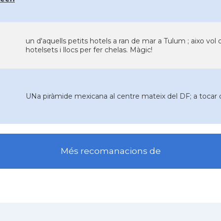
un d'aquells petits hotels a ran de mar a Tulum ; aixo vol d
hotelsets i llocs per fer chelas. Màgic!
UNa piràmide mexicana al centre mateix del DF; a tocar de
Més recomanacions de