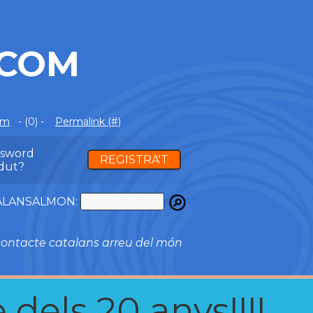
.COM
om
- (0) -
Permalink (#)
ssword
REGISTRA'T
dut?
ATALANSALMON:
ontacte catalans arreu del món
 dels 20 anys!!!!