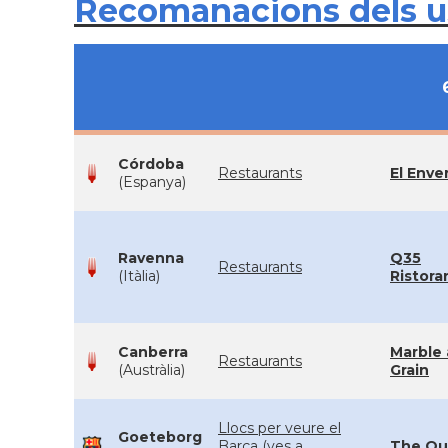
Recomanacions dels 
Córdoba
Restaurants
El Enve
(Espanya)
Ravenna
Q35
Restaurants
(Itàlia)
Ristora
Canberra
Marble
Restaurants
(Austràlia)
Grain
Llocs per veure el
Goeteborg
Barça (ves a
The Q