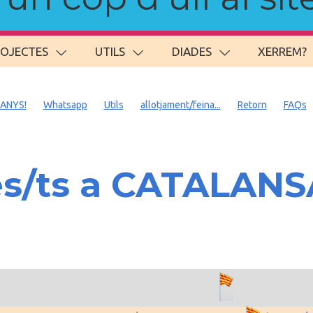
ROJECTES
UTILS
DIADES
XERREM?
 ANYS!
Whatsapp
Utils
allotjament/feina...
Retorn
FAQs
es/ts a CATALAN