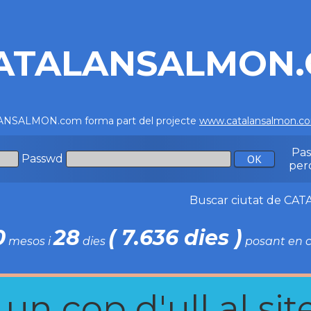
ATALANSALMON
NSALMON.com forma part del projecte
www.catalansalmon.c
Pa
Passwd
per
Buscar ciutat de C
0
28
( 7.636 dies )
mesos i
dies
posant en c
n cop d'ull al site