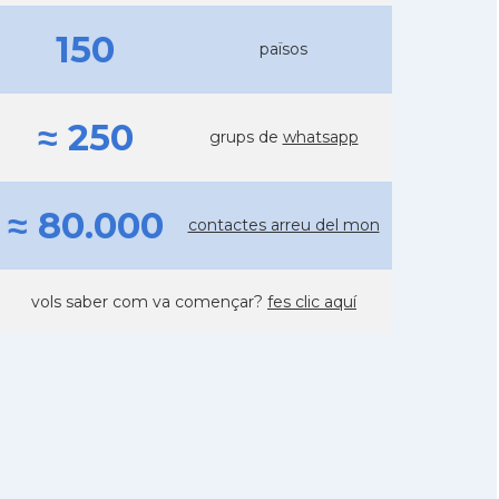
150
països
≈ 250
grups de
whatsapp
≈ 80.000
contactes arreu del mon
vols saber com va començar?
fes clic aquí