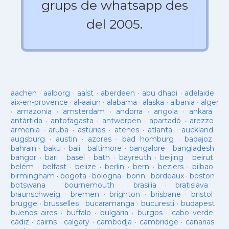
grups de whatsapp des
del 2005.
aachen
·
aalborg
·
aalst
·
aberdeen
·
abu dhabi
·
adelaide
·
aix-en-provence
·
al-aaiun
·
alabama
·
alaska
·
albania
·
alger
·
amazonia
·
amsterdam
·
andorra
·
angola
·
ankara
·
antàrtida
·
antofagasta
·
antwerpen
·
apartadó
·
arezzo
·
armenia
·
aruba
·
asturies
·
atenes
·
atlanta
·
auckland
·
augsburg
·
austin
·
azores
·
bad homburg
·
badajoz
·
bahrain
·
baku
·
bali
·
baltimore
·
bangalore
·
bangladesh
·
bangor
·
bari
·
basel
·
bath
·
bayreuth
·
beijing
·
beirut
·
belém
·
belfast
·
belize
·
berlin
·
bern
·
beziers
·
bilbao
·
birmingham
·
bogota
·
bologna
·
bonn
·
bordeaux
·
boston
·
botswana
·
bournemouth
·
brasilia
·
bratislava
·
braunschweig
·
bremen
·
brighton
·
brisbane
·
bristol
·
brugge
·
brusselles
·
bucaramanga
·
bucuresti
·
budapest
·
buenos aires
·
buffalo
·
bulgaria
·
burgos
·
cabo verde
·
cádiz
·
cairns
·
calgary
·
cambodja
·
cambridge
·
canarias
·