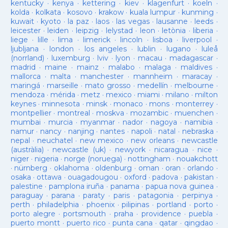
kentucky
·
kenya
·
kettering
·
kiev
·
klagenfurt
·
koeln
·
kolda
·
kolkata
·
kosovo
·
krakow
·
kuala lumpur
·
kunming
·
kuwait
·
kyoto
·
la paz
·
laos
·
las vegas
·
lausanne
·
leeds
·
leicester
·
leiden
·
leipzig
·
lelystad
·
leon
·
letònia
·
liberia
·
liege
·
lille
·
lima
·
limerick
·
lincoln
·
lisboa
·
liverpool
·
ljubljana
·
london
·
los angeles
·
lublin
·
lugano
·
luleå
(norrland)
·
luxemburg
·
lviv
·
lyon
·
macau
·
madagascar
·
madrid
·
maine
·
mainz
·
malabo
·
malaga
·
maldives
·
mallorca
·
malta
·
manchester
·
mannheim
·
maracay
·
maringá
·
marseille
·
mato grosso
·
medellín
·
melbourne
·
mendoza
·
mérida
·
metz
·
mexico
·
miami
·
milano
·
milton
keynes
·
minnesota
·
minsk
·
monaco
·
mons
·
monterrey
·
montpellier
·
montreal
·
moskva
·
mozambic
·
muenchen
·
mumbai
·
murcia
·
myanmar
·
nador
·
nagoya
·
namibia
·
namur
·
nancy
·
nanjing
·
nantes
·
napoli
·
natal
·
nebraska
·
nepal
·
neuchatel
·
new mexico
·
new orleans
·
newcastle
(austràlia)
·
newcastle (uk)
·
newyork
·
nicaragua
·
nice
·
niger
·
nigeria
·
norge (noruega)
·
nottingham
·
nouakchott
·
nürnberg
·
oklahoma
·
oldenburg
·
oman
·
oran
·
orlando
·
osaka
·
ottawa
·
ouagadougou
·
oxford
·
padova
·
pakistan
·
palestine
·
pamplona iruña
·
panama
·
papua nova guinea
·
paraguay
·
parana
·
paraty
·
paris
·
patagonia
·
perpinya
·
perth
·
philadelphia
·
phoenix
·
pilipinas
·
portland
·
porto
·
porto alegre
·
portsmouth
·
praha
·
providence
·
puebla
·
puerto montt
·
puerto rico
·
punta cana
·
qatar
·
qingdao
·