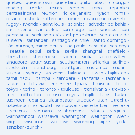
quebec
·
queenstown
·
querétaro
·
quito
·
rabat
·
rd congo
·
reading
·
recife
·
reims
·
rennes
·
reno
·
republica
centreafricana
·
reunion
·
rio de janeiro
·
riyadh
·
roma
·
rosario
·
rostock
·
rotterdam
·
rouen
·
rovaniemi
·
rovereto
·
rugby
·
rwanda
·
saint louis
·
salonica
·
salvador de bahia
·
san antonio
·
san carlos
·
san diego
·
san francisco
·
san
pedro sula
·
sanluispotosí
·
sant petersburg
·
santa cruz de
la sierra
·
santander
·
santiago de chile
·
santo domingo
·
são lourenço, minas gerais
·
sao paulo
·
sarasota
·
sardenya
·
seattle
·
seoul
·
serbia
·
sevilla
·
shanghai
·
sheffield
·
shenzhen
·
sherbrooke
·
sibèria
·
sicilia
·
silicon valley
·
singapore
·
south sudan
·
southampton
·
sri lanka
·
stirling
·
stockholm
·
strasbourg
·
stuttgart
·
sud-âfrica
·
sudan
·
suzhou
·
sydney
·
szczecin
·
tailandia
·
taiwan
·
tajikistan
·
tamil nadu
·
tampa
·
tampere
·
tanzania
·
tasmania
·
tauranga
·
tel aviv
·
tennessee
·
tijuana
·
timisoara
·
togo
·
tokyo
·
torino
·
toronto
·
toulouse
·
transilvania
·
treviso
·
trier
·
trollhattan
·
tromso
·
troyes
·
trujillo
·
tunis
·
turku
·
tübingen
·
uganda
·
ulaanbaatar
·
uruguay
·
utah
·
utrecht
·
uzbekistan
·
valladolid
·
vancouver
·
vasterbotten
·
venezia
·
veracruz
·
vietnam
·
villahermosa
·
vilnius
·
virginia
·
warrnambool
·
warszawa
·
washington
·
wellington
·
wien
·
wight
·
wisconsin
·
wroclaw
·
wyoming
·
xipre
·
york
·
zanzibar
·
zurich
·