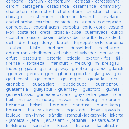
canberra
·
cancun
·
canterbury
·
caracas
·
carcassonne
·
cardiff
·
cartagena
·
casablanca
·
casamance
·
chambéry
·
charleston
·
chelmsford
·
cheltenham
·
chester
·
chiapas
·
chicago
·
christchurch
·
clermont-ferrand
·
cleveland
·
cochabamba
·
coimbra
·
colorado
·
columbus
·
concepción
·
connecticut
·
copenhagen
·
cordoba
·
corfu
·
cork
·
costa d
ivori
·
costa rica
·
creta
·
croàcia
·
cuba
·
cuernavaca
·
curicó
·
curitiba
·
cusco
·
dakar
·
dallas
·
darmstadt
·
davis
·
delft
·
delhi
·
den haag
·
derry
·
detroit
·
dnipropetrovsk
·
donostia
·
dubai
·
dublín
·
durham
·
düsseldorf
·
edinburgh
·
edmonton
·
eindhoven
·
el caire
·
el salvador
·
enniskillen
·
erfurt
·
essaouira
·
estònia
·
etiopia
·
exeter
·
fes
·
fiji
·
firenze
·
fortaleza
·
frankfurt
·
freiburg im breisgau
·
fribourg
·
galati
·
galiza
·
galway
·
gambia
·
gasteiz
·
gdansk
·
geneve
·
genova
·
gent
·
ghana
·
gibraltar
·
glasgow
·
goa
·
gold coast
·
goteborg
·
gottingen
·
granada
·
graz
·
grenoble
·
guadalajara
·
guadeloupe
·
guangzhou
·
guatemala
·
guayaquil
·
guernsey
·
guildford
·
guinea
·
guinea bissau
·
guinea equatorial
·
guyane française
·
haifa
·
haiti
·
halifax
·
hamburg
·
hawaii
·
heidelberg
·
heilbronn
·
helsingør
·
helsinki
·
hereford
·
honduras
·
hong kong
·
houston
·
huelva
·
indiana
·
ingolstadt
·
iowa
·
ipswich
·
iquique
·
iran
·
irvine
·
islàndia
·
istanbul
·
jacksonville
·
jakarta
·
jamaica
·
jena
·
jerusalem
·
jordania
·
kaiserslautern
·
karlskrona
·
karlsruhe
·
kassel
·
kaunas
·
kazakhstan
·