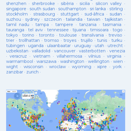
shenzhen
·
sherbrooke
·
sibèria
·
sicilia
·
silicon valley
·
singapore
·
south sudan
·
southampton
·
sri lanka
·
stirling
·
stockholm
·
strasbourg
·
stuttgart
·
sud-âfrica
·
sudan
·
suzhou
·
sydney
·
szczecin
·
tailandia
·
taiwan
·
tajikistan
·
tamil nadu
·
tampa
·
tampere
·
tanzania
·
tasmania
·
tauranga
·
tel aviv
·
tennessee
·
tijuana
·
timisoara
·
togo
·
tokyo
·
torino
·
toronto
·
toulouse
·
transilvania
·
treviso
·
trier
·
trollhattan
·
tromso
·
troyes
·
trujillo
·
tunis
·
turku
·
tübingen
·
uganda
·
ulaanbaatar
·
uruguay
·
utah
·
utrecht
·
uzbekistan
·
valladolid
·
vancouver
·
vasterbotten
·
venezia
·
veracruz
·
vietnam
·
villahermosa
·
vilnius
·
virginia
·
warrnambool
·
warszawa
·
washington
·
wellington
·
wien
·
wight
·
wisconsin
·
wroclaw
·
wyoming
·
xipre
·
york
·
zanzibar
·
zurich
·