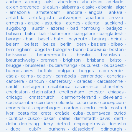
aachen
·
aalborg
·
aalst
·
aberdeen
·
abu dhabi
·
adelaide
·
aix-en-provence
·
al-aaiun
·
alabama
·
alaska
·
albania
·
alger
·
amazonia
·
amsterdam
·
andorra
·
angola
·
ankara
·
antàrtida
·
antofagasta
·
antwerpen
·
apartadó
·
arezzo
·
armenia
·
aruba
·
asturies
·
atenes
·
atlanta
·
auckland
·
augsburg
·
austin
·
azores
·
bad homburg
·
badajoz
·
bahrain
·
baku
·
bali
·
baltimore
·
bangalore
·
bangladesh
·
bangor
·
bari
·
basel
·
bath
·
bayreuth
·
beijing
·
beirut
·
belém
·
belfast
·
belize
·
berlin
·
bern
·
beziers
·
bilbao
·
birmingham
·
bogota
·
bologna
·
bonn
·
bordeaux
·
boston
·
botswana
·
bournemouth
·
brasilia
·
bratislava
·
braunschweig
·
bremen
·
brighton
·
brisbane
·
bristol
·
brugge
·
brusselles
·
bucaramanga
·
bucuresti
·
budapest
·
buenos aires
·
buffalo
·
bulgaria
·
burgos
·
cabo verde
·
cádiz
·
cairns
·
calgary
·
cambodja
·
cambridge
·
canarias
·
canberra
·
cancun
·
canterbury
·
caracas
·
carcassonne
·
cardiff
·
cartagena
·
casablanca
·
casamance
·
chambéry
·
charleston
·
chelmsford
·
cheltenham
·
chester
·
chiapas
·
chicago
·
christchurch
·
clermont-ferrand
·
cleveland
·
cochabamba
·
coimbra
·
colorado
·
columbus
·
concepción
·
connecticut
·
copenhagen
·
cordoba
·
corfu
·
cork
·
costa d
ivori
·
costa rica
·
creta
·
croàcia
·
cuba
·
cuernavaca
·
curicó
·
curitiba
·
cusco
·
dakar
·
dallas
·
darmstadt
·
davis
·
delft
·
delhi
·
den haag
·
derry
·
detroit
·
dnipropetrovsk
·
donostia
·
dubai
·
dublín
·
durham
·
düsseldorf
·
edinburgh
·