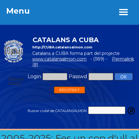
Menu
Menu
CATALANS A CUBA
http://CUBA.catalansalmon.com
Catalans a CUBA forma part del projecte
www.catalansalmon.com
- (389) -
Permalink
(#)
Login
Passwd
Password
perdut?
REGISTRA'T
Buscar ciutat de CATALANSALMON:
2005-2025: Fes un cop d'ull al