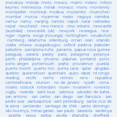
mendoza
·
mérida
·
metz
·
mexico
·
miami
·
milano
·
milton
keynes
·
minnesota
·
minsk
·
monaco
·
mons
·
monterrey
·
montpellier
·
montreal
·
moskva
·
mozambic
·
muenchen
·
mumbai
·
murcia
·
myanmar
·
nador
·
nagoya
·
namibia
·
namur
·
nancy
·
nanjing
·
nantes
·
napoli
·
natal
·
nebraska
·
nepal
·
neuchatel
·
new mexico
·
new orleans
·
newcastle
(austràlia)
·
newcastle (uk)
·
newyork
·
nicaragua
·
nice
·
niger
·
nigeria
·
norge (noruega)
·
nottingham
·
nouakchott
·
nürnberg
·
oklahoma
·
oldenburg
·
oman
·
oran
·
orlando
·
osaka
·
ottawa
·
ouagadougou
·
oxford
·
padova
·
pakistan
·
palestine
·
pamplona iruña
·
panama
·
papua nova guinea
·
paraguay
·
parana
·
paraty
·
paris
·
patagonia
·
perpinya
·
perth
·
philadelphia
·
phoenix
·
pilipinas
·
portland
·
porto
·
porto alegre
·
portsmouth
·
praha
·
providence
·
puebla
·
puerto montt
·
puerto rico
·
punta cana
·
qatar
·
qingdao
·
quebec
·
queenstown
·
querétaro
·
quito
·
rabat
·
rd congo
·
reading
·
recife
·
reims
·
rennes
·
reno
·
republica
centreafricana
·
reunion
·
rio de janeiro
·
riyadh
·
roma
·
rosario
·
rostock
·
rotterdam
·
rouen
·
rovaniemi
·
rovereto
·
rugby
·
rwanda
·
saint louis
·
salonica
·
salvador de bahia
·
san antonio
·
san carlos
·
san diego
·
san francisco
·
san
pedro sula
·
sanluispotosí
·
sant petersburg
·
santa cruz de
la sierra
·
santander
·
santiago de chile
·
santo domingo
·
são lourenço, minas gerais
·
sao paulo
·
sarasota
·
sardenya
·
seattle
·
seoul
·
serbia
·
sevilla
·
shanghai
·
sheffield
·