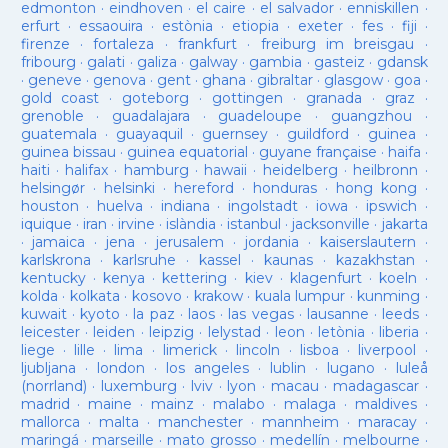
edmonton
·
eindhoven
·
el caire
·
el salvador
·
enniskillen
·
erfurt
·
essaouira
·
estònia
·
etiopia
·
exeter
·
fes
·
fiji
·
firenze
·
fortaleza
·
frankfurt
·
freiburg im breisgau
·
fribourg
·
galati
·
galiza
·
galway
·
gambia
·
gasteiz
·
gdansk
·
geneve
·
genova
·
gent
·
ghana
·
gibraltar
·
glasgow
·
goa
·
gold coast
·
goteborg
·
gottingen
·
granada
·
graz
·
grenoble
·
guadalajara
·
guadeloupe
·
guangzhou
·
guatemala
·
guayaquil
·
guernsey
·
guildford
·
guinea
·
guinea bissau
·
guinea equatorial
·
guyane française
·
haifa
·
haiti
·
halifax
·
hamburg
·
hawaii
·
heidelberg
·
heilbronn
·
helsingør
·
helsinki
·
hereford
·
honduras
·
hong kong
·
houston
·
huelva
·
indiana
·
ingolstadt
·
iowa
·
ipswich
·
iquique
·
iran
·
irvine
·
islàndia
·
istanbul
·
jacksonville
·
jakarta
·
jamaica
·
jena
·
jerusalem
·
jordania
·
kaiserslautern
·
karlskrona
·
karlsruhe
·
kassel
·
kaunas
·
kazakhstan
·
kentucky
·
kenya
·
kettering
·
kiev
·
klagenfurt
·
koeln
·
kolda
·
kolkata
·
kosovo
·
krakow
·
kuala lumpur
·
kunming
·
kuwait
·
kyoto
·
la paz
·
laos
·
las vegas
·
lausanne
·
leeds
·
leicester
·
leiden
·
leipzig
·
lelystad
·
leon
·
letònia
·
liberia
·
liege
·
lille
·
lima
·
limerick
·
lincoln
·
lisboa
·
liverpool
·
ljubljana
·
london
·
los angeles
·
lublin
·
lugano
·
luleå
(norrland)
·
luxemburg
·
lviv
·
lyon
·
macau
·
madagascar
·
madrid
·
maine
·
mainz
·
malabo
·
malaga
·
maldives
·
mallorca
·
malta
·
manchester
·
mannheim
·
maracay
·
maringá
·
marseille
·
mato grosso
·
medellín
·
melbourne
·