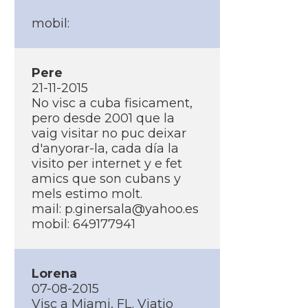
mobil:
Pere
21-11-2015
No visc a cuba fisicament,
pero desde 2001 que la
vaig visitar no puc deixar
d'anyorar-la, cada dí­a la
visito per internet y e fet
amics que son cubans y
mels estimo molt.
mail: p.ginersala@yahoo.es
mobil: 649177941
Lorena
07-08-2015
Visc a Miami, FL. Viatjo