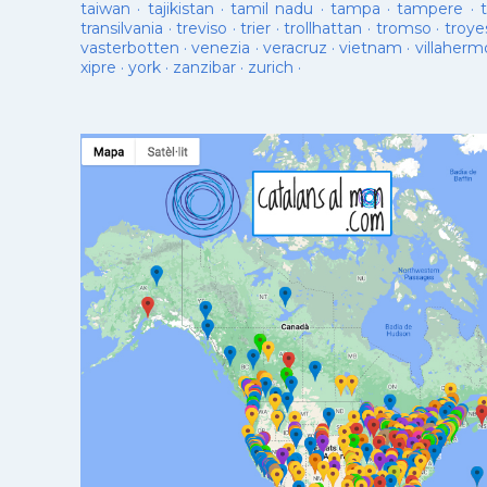
taiwan
·
tajikistan
·
tamil nadu
·
tampa
·
tampere
·
transilvania
·
treviso
·
trier
·
trollhattan
·
tromso
·
troye
vasterbotten
·
venezia
·
veracruz
·
vietnam
·
villaherm
xipre
·
york
·
zanzibar
·
zurich
·