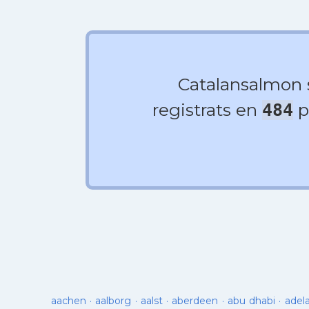
Catalansalmon
registrats en
p
484
aachen
·
aalborg
·
aalst
·
aberdeen
·
abu dhabi
·
adel