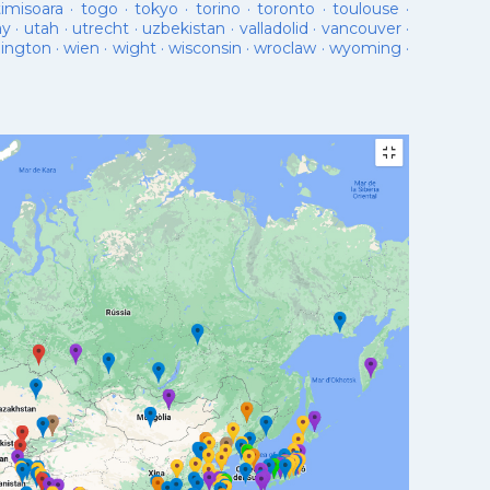
timisoara
·
togo
·
tokyo
·
torino
·
toronto
·
toulouse
·
ay
·
utah
·
utrecht
·
uzbekistan
·
valladolid
·
vancouver
·
lington
·
wien
·
wight
·
wisconsin
·
wroclaw
·
wyoming
·