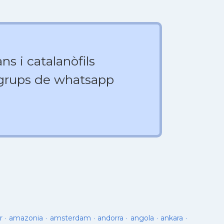
ns i catalanòfils
 grups de whatsapp
r
·
amazonia
·
amsterdam
·
andorra
·
angola
·
ankara
·