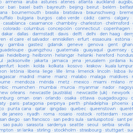
o
·
armenia
·
aruba
·
asturies
·
atenes
·
atlanta
·
auckland
·
augsb
or
·
bari
·
basel
·
bath
·
bayreuth
·
beijing
·
beirut
·
belém
·
belfas
ana
·
bournemouth
·
brasilia
·
bratislava
·
braunschweig
·
brem
buffalo
·
bulgaria
·
burgos
·
cabo verde
·
cádiz
·
cairns
·
calgary
·
·
casablanca
·
casamance
·
chambéry
·
charleston
·
chelmsford
·
·
colorado
·
columbus
·
concepción
·
connecticut
·
copenhagen
·
dakar
·
dallas
·
darmstadt
·
davis
·
delft
·
delhi
·
den haag
·
derr
ven
·
el caire
·
el salvador
·
enniskillen
·
erfurt
·
essaouira
·
estònia
ay
·
gambia
·
gasteiz
·
gdansk
·
geneve
·
genova
·
gent
·
ghan
guadeloupe
·
guangzhou
·
guatemala
·
guayaquil
·
guernsey
·
ii
·
heidelberg
·
heilbronn
·
helsingør
·
helsinki
·
hereford
·
hondur
ul
·
jacksonville
·
jakarta
·
jamaica
·
jena
·
jerusalem
·
jordania
·
k
genfurt
·
koeln
·
kolda
·
kolkata
·
kosovo
·
krakow
·
kuala lumpur
leon
·
letònia
·
liberia
·
liege
·
lille
·
lima
·
limerick
·
lincoln
·
lisboa
·
li
agascar
·
madrid
·
maine
·
mainz
·
malabo
·
malaga
·
maldives
·
ourne
·
mendoza
·
mérida
·
metz
·
mexico
·
miami
·
milano
·
m
bic
·
muenchen
·
mumbai
·
murcia
·
myanmar
·
nador
·
nagoy
new orleans
·
newcastle (austràlia)
·
newcastle (uk)
·
newyork
enburg
·
oman
·
oran
·
orlando
·
osaka
·
ottawa
·
ouagadougou
·
aty
·
paris
·
patagonia
·
perpinya
·
perth
·
philadelphia
·
phoenix
·
co
·
punta cana
·
qatar
·
qingdao
·
quebec
·
queenstown
·
queré
o de janeiro
·
riyadh
·
roma
·
rosario
·
rostock
·
rotterdam
·
roue
san diego
·
san francisco
·
san pedro sula
·
sanluispotosí
·
sant pe
·
sao paulo
·
sarasota
·
sardenya
·
seattle
·
seoul
·
serbia
·
sevilla
ampton
·
sri lanka
·
stirling
·
stockholm
·
strasbourg
·
stuttgart
·
su