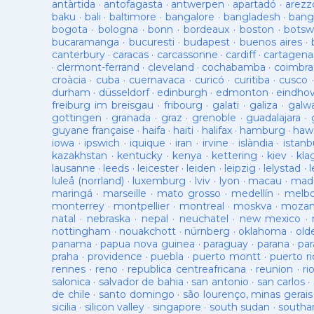
antàrtida
·
antofagasta
·
antwerpen
·
apartadó
·
arezz
baku
·
bali
·
baltimore
·
bangalore
·
bangladesh
·
bang
bogota
·
bologna
·
bonn
·
bordeaux
·
boston
·
botsw
bucaramanga
·
bucuresti
·
budapest
·
buenos aires
·
canterbury
·
caracas
·
carcassonne
·
cardiff
·
cartagena
·
clermont-ferrand
·
cleveland
·
cochabamba
·
coimbra
croàcia
·
cuba
·
cuernavaca
·
curicó
·
curitiba
·
cusco
durham
·
düsseldorf
·
edinburgh
·
edmonton
·
eindho
freiburg im breisgau
·
fribourg
·
galati
·
galiza
·
galw
gottingen
·
granada
·
graz
·
grenoble
·
guadalajara
·
guyane française
·
haifa
·
haiti
·
halifax
·
hamburg
·
hawa
iowa
·
ipswich
·
iquique
·
iran
·
irvine
·
islàndia
·
istanb
kazakhstan
·
kentucky
·
kenya
·
kettering
·
kiev
·
kla
lausanne
·
leeds
·
leicester
·
leiden
·
leipzig
·
lelystad
·
luleå (norrland)
·
luxemburg
·
lviv
·
lyon
·
macau
·
mad
maringá
·
marseille
·
mato grosso
·
medellín
·
melb
monterrey
·
montpellier
·
montreal
·
moskva
·
mozam
natal
·
nebraska
·
nepal
·
neuchatel
·
new mexico
·
nottingham
·
nouakchott
·
nürnberg
·
oklahoma
·
old
panama
·
papua nova guinea
·
paraguay
·
parana
·
par
praha
·
providence
·
puebla
·
puerto montt
·
puerto ri
rennes
·
reno
·
republica centreafricana
·
reunion
·
ri
salonica
·
salvador de bahia
·
san antonio
·
san carlos
·
de chile
·
santo domingo
·
são lourenço, minas gerais
sicilia
·
silicon valley
·
singapore
·
south sudan
·
south