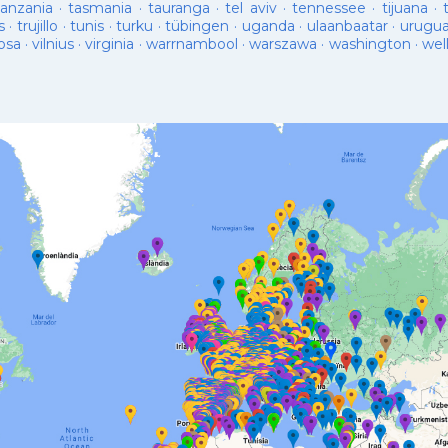
tanzania
·
tasmania
·
tauranga
·
tel aviv
·
tennessee
·
tijuana
·
s
·
trujillo
·
tunis
·
turku
·
tübingen
·
uganda
·
ulaanbaatar
·
urugu
osa
·
vilnius
·
virginia
·
warrnambool
·
warszawa
·
washington
·
wel