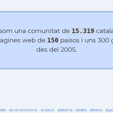
 som una comunitat de
catala
15.319
agines web de
països i uns 300
150
des del 2005.
aide
·
aix-en-provence
·
al-aaiun
·
alabama
·
alaska
·
albania
·
alge