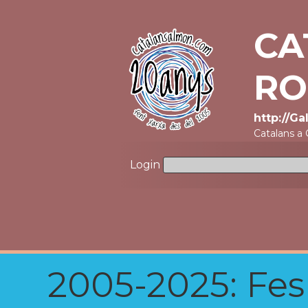
CA
RO
http://G
Catalans a
Login
2005-2025: Fes u