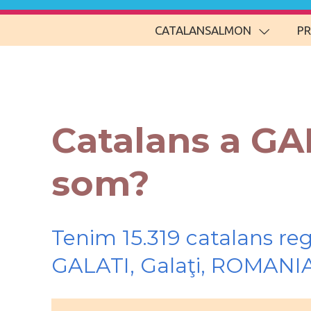
CATALANSALMON
P
Catalans a GA
som?
Tenim 15.319 catalans re
GALATI, Galaţi, ROMANI