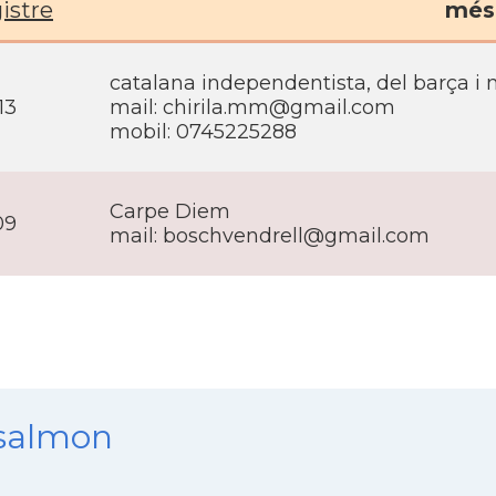
istre
més 
catalana independentista, del barça i
13
mail: chirila.mm@gmail.com
mobil: 0745225288
Carpe Diem
09
mail: boschvendrell@gmail.com
nsalmon