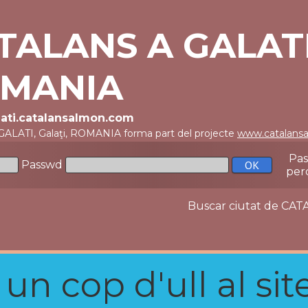
TALANS A GALATI
MANIA
alati.catalansalmon.com
 GALATI, Galaţi, ROMANIA forma part del projecte
www.catalans
Pa
Passwd
per
Buscar ciutat de C
n cop d'ull al site