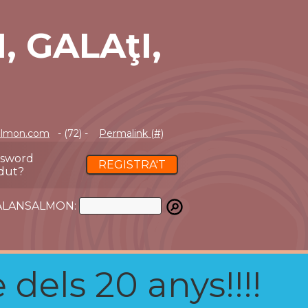
, GALAţI,
almon.com
- (72) -
Permalink (#)
ssword
REGISTRA'T
dut?
ATALANSALMON:
 dels 20 anys!!!!