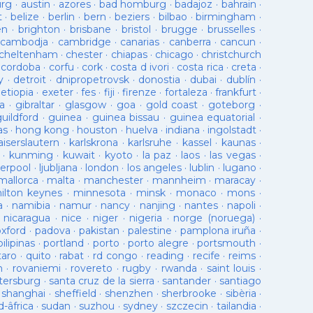
urg
·
austin
·
azores
·
bad homburg
·
badajoz
·
bahrain
·
t
·
belize
·
berlin
·
bern
·
beziers
·
bilbao
·
birmingham
·
en
·
brighton
·
brisbane
·
bristol
·
brugge
·
brusselles
·
cambodja
·
cambridge
·
canarias
·
canberra
·
cancun
·
cheltenham
·
chester
·
chiapas
·
chicago
·
christchurch
·
cordoba
·
corfu
·
cork
·
costa d ivori
·
costa rica
·
creta
·
y
·
detroit
·
dnipropetrovsk
·
donostia
·
dubai
·
dublín
·
·
etiopia
·
exeter
·
fes
·
fiji
·
firenze
·
fortaleza
·
frankfurt
·
a
·
gibraltar
·
glasgow
·
goa
·
gold coast
·
goteborg
·
guildford
·
guinea
·
guinea bissau
·
guinea equatorial
·
as
·
hong kong
·
houston
·
huelva
·
indiana
·
ingolstadt
·
aiserslautern
·
karlskrona
·
karlsruhe
·
kassel
·
kaunas
·
·
kunming
·
kuwait
·
kyoto
·
la paz
·
laos
·
las vegas
·
verpool
·
ljubljana
·
london
·
los angeles
·
lublin
·
lugano
·
mallorca
·
malta
·
manchester
·
mannheim
·
maracay
·
ilton keynes
·
minnesota
·
minsk
·
monaco
·
mons
·
a
·
namibia
·
namur
·
nancy
·
nanjing
·
nantes
·
napoli
·
·
nicaragua
·
nice
·
niger
·
nigeria
·
norge (noruega)
·
oxford
·
padova
·
pakistan
·
palestine
·
pamplona iruña
·
pilipinas
·
portland
·
porto
·
porto alegre
·
portsmouth
·
taro
·
quito
·
rabat
·
rd congo
·
reading
·
recife
·
reims
·
n
·
rovaniemi
·
rovereto
·
rugby
·
rwanda
·
saint louis
·
tersburg
·
santa cruz de la sierra
·
santander
·
santiago
·
shanghai
·
sheffield
·
shenzhen
·
sherbrooke
·
sibèria
·
d-âfrica
·
sudan
·
suzhou
·
sydney
·
szczecin
·
tailandia
·