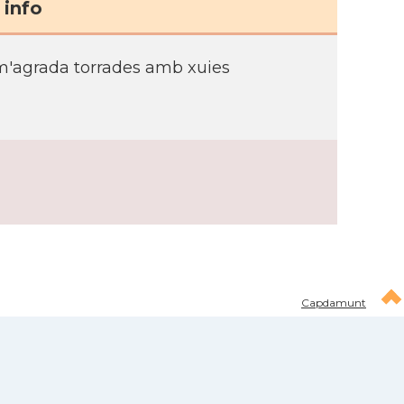
info
 m'agrada torrades amb xuies
Capdamunt