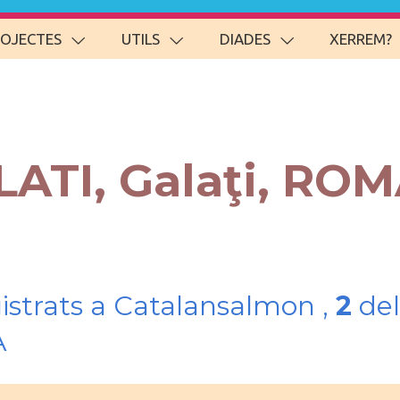
ROJECTES
UTILS
DIADES
XERREM?
LATI, Galaţi, ROM
gistrats a Catalansalmon ,
2
del
A