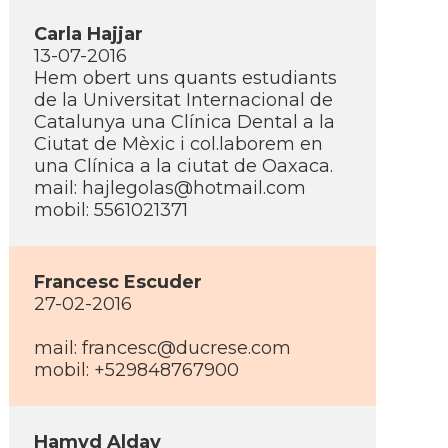
Carla Hajjar
13-07-2016
Hem obert uns quants estudiants
de la Universitat Internacional de
Catalunya una Clí­nica Dental a la
Ciutat de Mèxic i col.laborem en
una Clí­nica a la ciutat de Oaxaca.
mail: hajlegolas@hotmail.com
mobil: 5561021371
Francesc Escuder
27-02-2016
mail: francesc@ducrese.com
mobil: +529848767900
Hamyd Alday