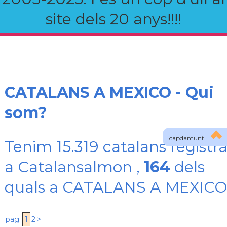
site dels 20 anys!!!!
CATALANS A MEXICO - Qui
som?
capdamunt
Tenim 15.319 catalans registra
a Catalansalmon ,
164
dels
quals a CATALANS A MEXIC
pag:
1
2
>