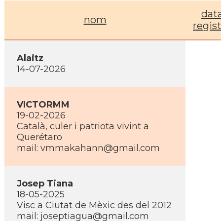
dat
nom
regis
Alaitz
14-07-2026
VICTORMM
19-02-2026
Català, culer i patriota vivint a
Querétaro
mail: vmmakahann@gmail.com
Josep Tiana
18-05-2025
Visc a Ciutat de Mèxic des del 2012
mail: joseptiagua@gmail.com