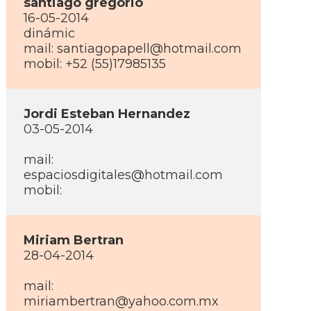
santiago gregorio
16-05-2014
dinámic
mail: santiagopapell@hotmail.com
mobil: +52 (55)17985135
Jordi Esteban Hernandez
03-05-2014
mail:
espaciosdigitales@hotmail.com
mobil:
Miriam Bertran
28-04-2014
mail:
miriambertran@yahoo.com.mx